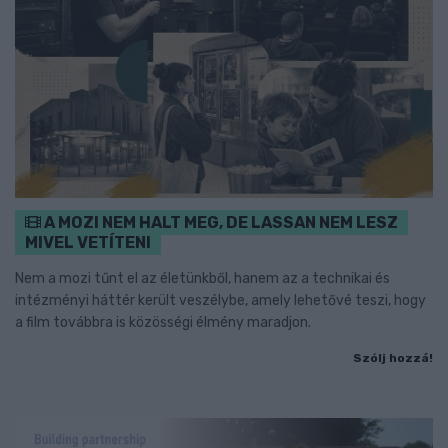
A MOZI NEM HALT MEG, DE LASSAN NEM LESZ
MIVEL VETÍTENI
Nem a mozi tűnt el az életünkből, hanem az a technikai és
intézményi háttér került veszélybe, amely lehetővé teszi, hogy
a film továbbra is közösségi élmény maradjon.
Szólj hozzá!