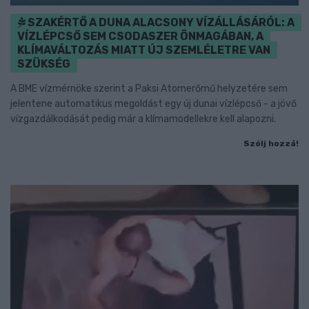
SZAKÉRTŐ A DUNA ALACSONY VÍZÁLLÁSÁRÓL: A
VÍZLÉPCSŐ SEM CSODASZER ÖNMAGÁBAN, A
KLÍMAVÁLTOZÁS MIATT ÚJ SZEMLÉLETRE VAN
SZÜKSÉG
A BME vízmérnöke szerint a Paksi Atomerőmű helyzetére sem
jelentene automatikus megoldást egy új dunai vízlépcső - a jövő
vízgazdálkodását pedig már a klímamodellekre kell alapozni.
Szólj hozzá!