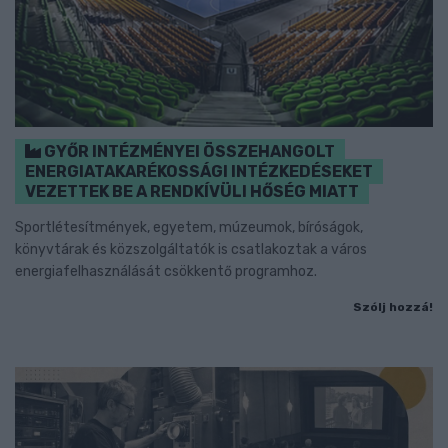
GYŐR INTÉZMÉNYEI ÖSSZEHANGOLT
ENERGIATAKARÉKOSSÁGI INTÉZKEDÉSEKET
VEZETTEK BE A RENDKÍVÜLI HŐSÉG MIATT
Sportlétesítmények, egyetem, múzeumok, bíróságok,
könyvtárak és közszolgáltatók is csatlakoztak a város
energiafelhasználását csökkentő programhoz.
Szólj hozzá!