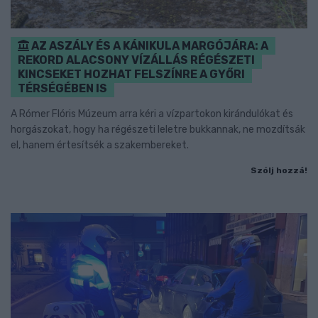
AZ ASZÁLY ÉS A KÁNIKULA MARGÓJÁRA: A
REKORD ALACSONY VÍZÁLLÁS RÉGÉSZETI
KINCSEKET HOZHAT FELSZÍNRE A GYŐRI
TÉRSÉGÉBEN IS
A Rómer Flóris Múzeum arra kéri a vízpartokon kirándulókat és
horgászokat, hogy ha régészeti leletre bukkannak, ne mozdítsák
el, hanem értesítsék a szakembereket.
Szólj hozzá!