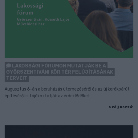
LAKOSSÁGI FÓRUMON MUTATJÁK BE A
GYŐRSZENTIVÁNI KÖR TÉR FELÚJÍTÁSÁNAK
TERVEIT
Augusztus 6-án a beruházás ütemezéséről és az új kerékpárút
építéséről is tájékoztatják az érdeklődőket.
Szólj hozzá!