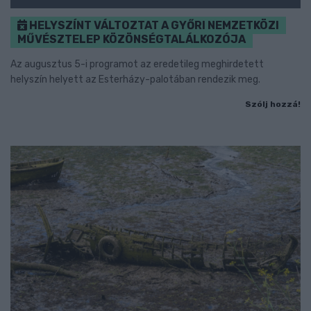
HELYSZÍNT VÁLTOZTAT A GYŐRI NEMZETKÖZI
MŰVÉSZTELEP KÖZÖNSÉGTALÁLKOZÓJA
Az augusztus 5-i programot az eredetileg meghirdetett
helyszín helyett az Esterházy-palotában rendezik meg.
Szólj hozzá!