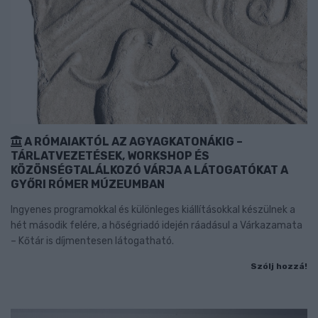
A RÓMAIAKTÓL AZ AGYAGKATONÁKIG –
TÁRLATVEZETÉSEK, WORKSHOP ÉS
KÖZÖNSÉGTALÁLKOZÓ VÁRJA A LÁTOGATÓKAT A
GYŐRI RÓMER MÚZEUMBAN
Ingyenes programokkal és különleges kiállításokkal készülnek a
hét második felére, a hőségriadó idején ráadásul a Várkazamata
– Kőtár is díjmentesen látogatható.
Szólj hozzá!