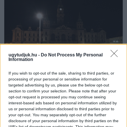
ugytudjuk.hu -
Do Not Process My Personal
Information
If you wish to opt-out of the sale, sharing to third parties, or
A NAPOKBAN BEFEJEZŐDIK A GYŐRI
processing of your personal or sensitive information for
DÍSZKIVILÁGÍTÁS LEKAPCSOLÁSA
targeted advertising by us, please use the below opt-out
A város 77 helyszínén zajlik a munkavégzés, a Győr Projekt
section to confirm your selection. Please note that after your
kezelésében lévő épületek egy részét is érinti az intézkedés.
opt-out request is processed you may continue seeing
interest-based ads based on personal information utilized by
Szólj hozzá!
us or personal information disclosed to third parties prior to
your opt-out. You may separately opt-out of the further
disclosure of your personal information by third parties on the
IAB’s list of downstream participants. This information may