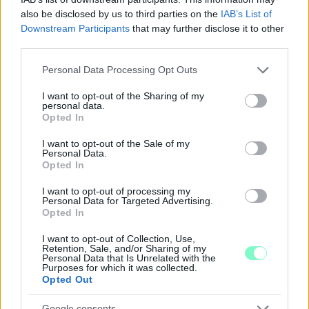
also be disclosed by us to third parties on the
IAB’s List of
Downstream Participants
that may further disclose it to other
third parties.
Please note that this website/app uses one or more Google
Personal Data Processing Opt Outs
services and may gather and store information including but
not limited to your visit or usage behaviour. You may click to
I want to opt-out of the Sharing of my
personal data.
grant or deny consent to Google and its third-party tags to
Opted In
use your data for below specified purposes in below Google
consent section.
I want to opt-out of the Sale of my
Personal Data.
Opted In
I want to opt-out of processing my
KÁNIKULA-AKTUÁL: MEGHOSSZABBÍTOTTÁK A
Personal Data for Targeted Advertising.
Opted In
HŐSÉGRIASZTÁST, A KÖVETKEZŐ 48 ÓRA LEHET A
LEGKRITIKUSABB AZ ENERGIAELLÁTÁS
I want to opt-out of Collection, Use,
SZEMPONTJÁBÓL, DE AZ UTOLSÓ PAKSI TURBINA
Retention, Sale, and/or Sharing of my
EGYELŐRE KITART
Personal Data that Is Unrelated with the
Purposes for which it was collected.
Opted Out
A Védelmi Munkacsoport szerint egyelőre stabil az ország
villamosenergia-rendszere, de továbbra is takarékosságra kérik
Google consents