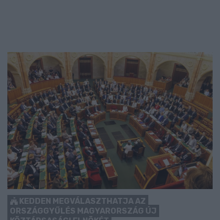
KEDDEN MEGVÁLASZTHATJA AZ
ORSZÁGGYŰLÉS MAGYARORSZÁG ÚJ