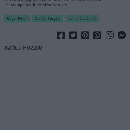
otthonápolási díj emelése kerülne.
Ungár Péter
Gulyás Gergely
otthonápolási díj
SZÓLJ HOZZÁ!