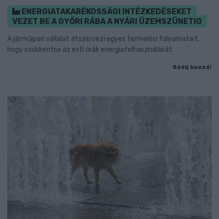
ENERGIATAKARÉKOSSÁGI INTÉZKEDÉSEKET
VEZET BE A GYŐRI RÁBA A NYÁRI ÜZEMSZÜNETIG
A járműipari vállalat átszervezi egyes termelési folyamatait,
hogy csökkentse az esti órák energiafelhasználását.
Szólj hozzá!