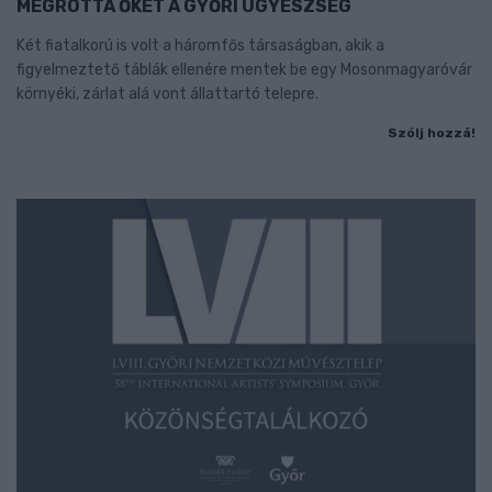
MEGRÓTTA ŐKET A GYŐRI ÜGYÉSZSÉG
Két fiatalkorú is volt a háromfős társaságban, akik a
figyelmeztető táblák ellenére mentek be egy Mosonmagyaróvár
környéki, zárlat alá vont állattartó telepre.
Szólj hozzá!