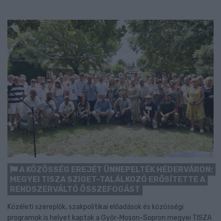
A KÖZÖSSÉG EREJÉT ÜNNEPELTÉK HÉDERVÁRON:
MEGYEI TISZA SZIGET-TALÁLKOZÓ ERŐSÍTETTE A
RENDSZERVÁLTÓ ÖSSZEFOGÁST
Közéleti szereplők, szakpolitikai előadások és közösségi
programok is helyet kaptak a Győr-Moson-Sopron megyei TISZA