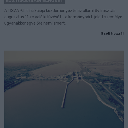
KÖZTÁRSASÁGI ELNÖKÉT
A TISZA Párt frakciója kezdeményezte az államfőválasztás
augusztus 11-re való kitűzését - a kormánypárti jelölt személye
ugyanakkor egyelőre nem ismert.
Szólj hozzá!