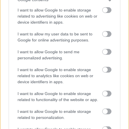
a lakosságot és a nagyfogyasztókat.
I want to allow Google to enable storage
Szólj hozzá!
related to advertising like cookies on web or
device identifiers in apps.
I want to allow my user data to be sent to
Google for online advertising purposes.
I want to allow Google to send me
personalized advertising.
I want to allow Google to enable storage
related to analytics like cookies on web or
device identifiers in apps.
I want to allow Google to enable storage
related to functionality of the website or app.
I want to allow Google to enable storage
FONTOS ÜZENET A HŐSÉGRIADÓ IDEJÉRE: A GYŐR
related to personalization.
APPLIKÁCIÓ LETÖLTÉSÉRE BIZTATJA A
LAKOSSÁGOT KÓSA ROLAND