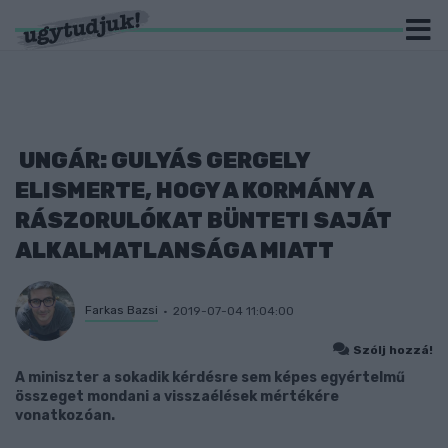
UNGÁR: GULYÁS GERGELY
ELISMERTE, HOGY A KORMÁNY A
RÁSZORULÓKAT BÜNTETI SAJÁT
ALKALMATLANSÁGA MIATT
Farkas Bazsi
2019-07-04 11:04:00
Szólj hozzá!
A miniszter a sokadik kérdésre sem képes egyértelmű
összeget mondani a visszaélések mértékére
vonatkozóan.