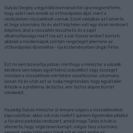
Gulyás Gergely a legutóbbi kormányinfón újra megismételte,
hogy azért nem emelik az otthonápolási díjat, mert a
rendszerben visszaélések vannak. Ezzel valójában azt ismerte
el, hogy a kormány tíz év alatt képtelen volt egy olyan rendszert
kiépíteni, ahol a visszaélés kiszűrhető, és a saját
alkalmatlansága miatt ma azt a sok tízezer embert bünteti,
akiknek a mindennapok szintjén rengeteget jelentene az
otthonápolási díj emelése - írja közleményében Ungár Péter.
Ezt mi sem bizonyítja jobban, minthogy a miniszter a sokadik
kérdésre sem képes egyértelmű százalékot vagy összeget
mondani a visszaélések mértékére vonatkozóan: a kormány
lassan tíz év után azt se tudja megmondani, hogy egyáltalán
létezik-e a probléma, de biztos, ami biztos alapon büntet
mindenkit.
Ha pedig Gulyás miniszter úr ennyire szigorú a visszaélésekkel
kapcsolatban, akkor sok más mellett ajánlom figyelmébe például
a fővárosi parkolási rendszert, amiről maga Tarlós István is
elismerte, hogy végletesen korrupt, mégse tesz a kormány
semmit, pedig több pénz folyik ott el, mint amibe az