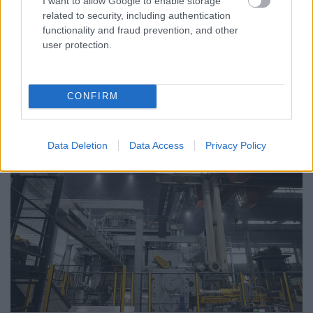
I want to allow Google to enable storage
related to security, including authentication
Az alpolgármester szerint a rendkívüli kánikula a
functionality and fraud prevention, and other
közműrendszereket is fokozottan terheli, ezért érdemes
user protection.
bekapcsolni a push értesítéseket.
Szólj hozzá!
CONFIRM
Data Deletion
Data Access
Privacy Policy