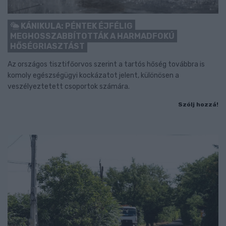
KÁNIKULA: PÉNTEK ÉJFÉLIG
MEGHOSSZABBÍTOTTÁK A HARMADFOKÚ
HŐSÉGRIASZTÁST
Az országos tisztifőorvos szerint a tartós hőség továbbra is
komoly egészségügyi kockázatot jelent, különösen a
veszélyeztetett csoportok számára.
Szólj hozzá!