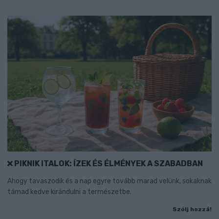
PIKNIK ITALOK: ÍZEK ÉS ÉLMÉNYEK A SZABADBAN
Ahogy tavaszodik és a nap egyre tovább marad velünk, sokaknak
támad kedve kirándulni a természetbe.
Szólj hozzá!