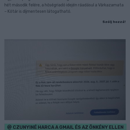
hét második felére, a hőségriadó idején ráadásul a Várkazamata
– Kőtár is díjmentesen látogatható.
Szólj hozzá!
CZUNYINÉ HARCA A GMAIL ÉS AZ ÖNKÉNY ELLEN