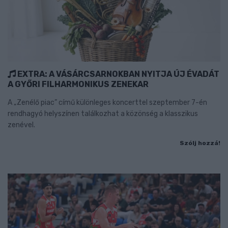
EXTRA: A VÁSÁRCSARNOKBAN NYITJA ÚJ ÉVADÁT
A GYŐRI FILHARMONIKUS ZENEKAR
A „Zenélő piac” című különleges koncerttel szeptember 7-én
rendhagyó helyszínen találkozhat a közönség a klasszikus
zenével.
Szólj hozzá!