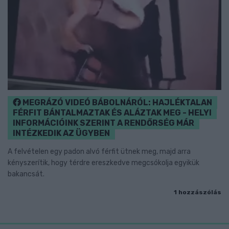
MEGRÁZÓ VIDEÓ BÁBOLNÁRÓL: HAJLÉKTALAN
FÉRFIT BÁNTALMAZTAK ÉS ALÁZTAK MEG - HELYI
INFORMÁCIÓINK SZERINT A RENDŐRSÉG MÁR
INTÉZKEDIK AZ ÜGYBEN
A felvételen egy padon alvó férfit ütnek meg, majd arra
kényszerítik, hogy térdre ereszkedve megcsókolja egyikük
bakancsát.
1 hozzászólás