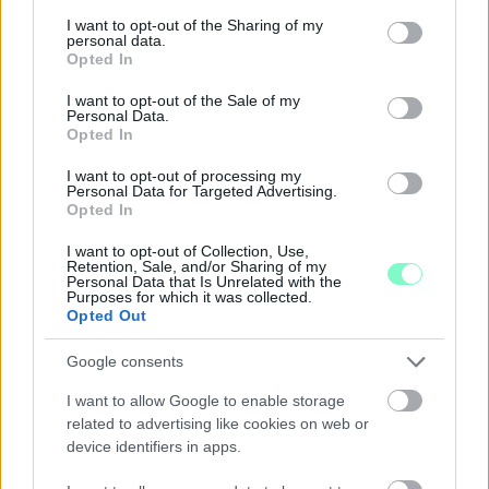
services and may gather and store information including but
Középpontban a hagyományőrzés, de lesz Pogány Induló és
not limited to your visit or usage behaviour. You may click to
I want to opt-out of the Sharing of my
Majka koncert, jóga szeánsz, “borhajózás” és egy csomó minden
personal data.
grant or deny consent to Google and its third-party tags to
más.
Opted In
use your data for below specified purposes in below Google
consent section.
Szólj hozzá!
I want to opt-out of the Sale of my
Personal Data.
Opted In
I want to opt-out of processing my
Personal Data for Targeted Advertising.
Opted In
I want to opt-out of Collection, Use,
Retention, Sale, and/or Sharing of my
Personal Data that Is Unrelated with the
Purposes for which it was collected.
Opted Out
Google consents
I want to allow Google to enable storage
related to advertising like cookies on web or
device identifiers in apps.