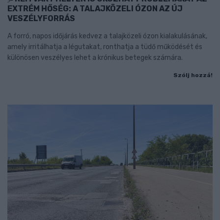
EXTRÉM HŐSÉG: A TALAJKÖZELI ÓZON AZ ÚJ
VESZÉLYFORRÁS
A forró, napos időjárás kedvez a talajközeli ózon kialakulásának,
amely irritálhatja a légutakat, ronthatja a tüdő működését és
különösen veszélyes lehet a krónikus betegek számára.
Szólj hozzá!