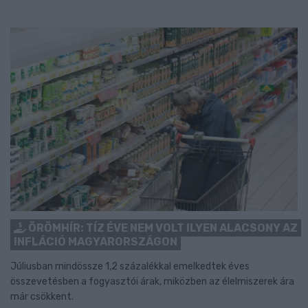
ÖRÖMHÍR: TÍZ ÉVE NEM VOLT ILYEN ALACSONY AZ
INFLÁCIÓ MAGYARORSZÁGON
Júliusban mindössze 1,2 százalékkal emelkedtek éves
összevetésben a fogyasztói árak, miközben az élelmiszerek ára
már csökkent.