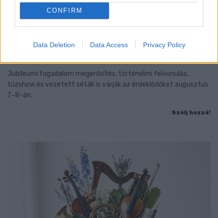
CONFIRM
BAROKK POMPÁBA ÖLTÖZIK A BELVÁROS:
Data Deletion
Data Access
Privacy Policy
HÉTVÉGÉN RENDEZIK MEG A XXXIII. GYŐRI BAROKK
ESKÜVŐT
Jubileumi fogadalom megerősítés, történelmi felvonulás,
tűzshow és vezetett séták is várják az érdeklődőket augusztus
7–8-án.
Szólj hozzá!