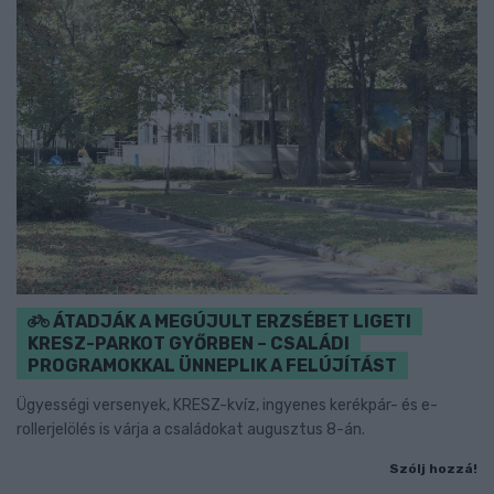
ÁTADJÁK A MEGÚJULT ERZSÉBET LIGETI
KRESZ-PARKOT GYŐRBEN – CSALÁDI
PROGRAMOKKAL ÜNNEPLIK A FELÚJÍTÁST
Ügyességi versenyek, KRESZ-kvíz, ingyenes kerékpár- és e-
rollerjelölés is várja a családokat augusztus 8-án.
Szólj hozzá!