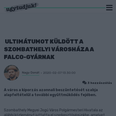
ULTIMÁTUMOT KÜLDÖTT A
SZOMBATHELYI VÁROSHÁZA A
FALCO-GYÁRNAK
Nagy Donát
2020-02-07 13:30:00
3 hozzászólás
A város a kiporzás azonnali beszüntetését szabja
alapfeltételül a további együttműködés fejében.
Szombathely Megyei Jogú Város Polgármesteri Hivatala az
alábbi közleményt juttatta el szerkesztőségünkbe, amelyet