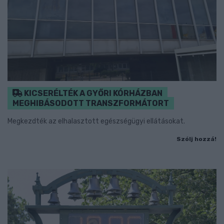
KICSERÉLTÉK A GYŐRI KÓRHÁZBAN
MEGHIBÁSODOTT TRANSZFORMÁTORT
Megkezdték az elhalasztott egészségügyi ellátásokat.
Szólj hozzá!