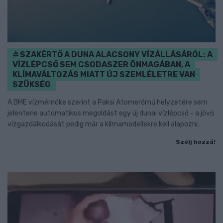
SZAKÉRTŐ A DUNA ALACSONY VÍZÁLLÁSÁRÓL: A
VÍZLÉPCSŐ SEM CSODASZER ÖNMAGÁBAN, A
KLÍMAVÁLTOZÁS MIATT ÚJ SZEMLÉLETRE VAN
SZÜKSÉG
A BME vízmérnöke szerint a Paksi Atomerőmű helyzetére sem
jelentene automatikus megoldást egy új dunai vízlépcső - a jövő
vízgazdálkodását pedig már a klímamodellekre kell alapozni.
Szólj hozzá!