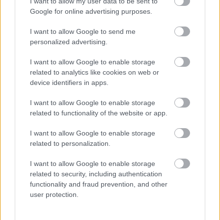
I want to allow my user data to be sent to
ENERGIATAKARÉKOSSÁG: KORÁBBAN KEZDŐDIK
Google for online advertising purposes.
A GYŐRI AUDI ETO KC PÉNTEKI FELKÉSZÜLÉSI
MÉRKŐZÉSE
I want to allow Google to send me
Az energiaellátás tehermentesítése érdekében másfél órával
personalized advertising.
előrébb hozták a Brest Bretagne Handball elleni találkozó
kezdését.
I want to allow Google to enable storage
related to analytics like cookies on web or
1 hozzászólás
device identifiers in apps.
I want to allow Google to enable storage
related to functionality of the website or app.
I want to allow Google to enable storage
related to personalization.
I want to allow Google to enable storage
related to security, including authentication
functionality and fraud prevention, and other
user protection.