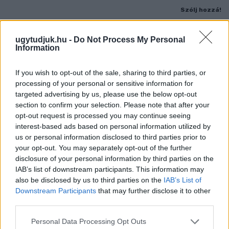
Szólj hozzá!
ugytudjuk.hu -
Do Not Process My Personal
Information
If you wish to opt-out of the sale, sharing to third parties, or
processing of your personal or sensitive information for
targeted advertising by us, please use the below opt-out
section to confirm your selection. Please note that after your
opt-out request is processed you may continue seeing
interest-based ads based on personal information utilized by
us or personal information disclosed to third parties prior to
your opt-out. You may separately opt-out of the further
disclosure of your personal information by third parties on the
IAB’s list of downstream participants. This information may
also be disclosed by us to third parties on the
IAB’s List of
Downstream Participants
that may further disclose it to other
A BAROKK ÖSSZES ÁRNYALATA ÉS MÉG EGY SOR
third parties.
KIVÁLÓ PROGRAM VÁR MINDENKIT EZEN A HÉTVÉGÉN
GYŐRBEN
Please note that this website/app uses one or more Google
Personal Data Processing Opt Outs