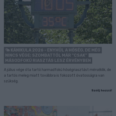
KÁNIKULA 2026 - ENYHÜL A HŐSÉG, DE MÉG
NINCS VÉGE: SZOMBATTÓL MÁR “CSAK”
MÁSODFOKÚ RIASZTÁS LESZ ÉRVÉNYBEN
A július vége óta tartó harmadfokú hőségriasztást mérséklik, de
a tartós meleg miatt továbbra is fokozott óvatosságra van
szükség.
Szólj hozzá!