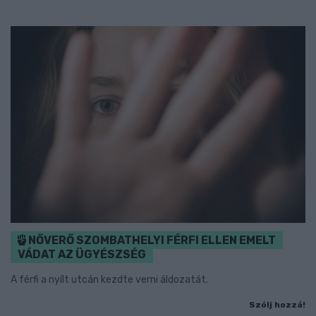
NŐVERŐ SZOMBATHELYI FÉRFI ELLEN EMELT
VÁDAT AZ ÜGYÉSZSÉG
A férfi a nyílt utcán kezdte verni áldozatát.
Szólj hozzá!