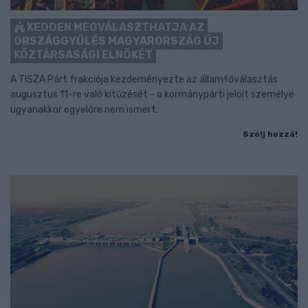
KEDDEN MEGVÁLASZTHATJA AZ
ORSZÁGGYŰLÉS MAGYARORSZÁG ÚJ
KÖZTÁRSASÁGI ELNÖKÉT
A TISZA Párt frakciója kezdeményezte az államfőválasztás
augusztus 11-re való kitűzését - a kormánypárti jelölt személye
ugyanakkor egyelőre nem ismert.
Szólj hozzá!