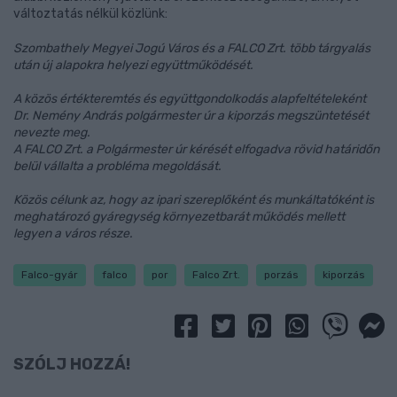
változtatás nélkül közlünk:
Szombathely Megyei Jogú Város és a FALCO Zrt. több tárgyalás
után új alapokra helyezi együttműködését.
A közös értékteremtés és együttgondolkodás alapfeltételeként
Dr. Nemény András polgármester úr a kiporzás megszüntetését
nevezte meg.
A FALCO Zrt. a Polgármester úr kérését elfogadva rövid határidőn
belül vállalta a probléma megoldását.
Közös célunk az, hogy az ipari szereplőként és munkáltatóként is
meghatározó gyáregység környezetbarát működés mellett
legyen a város része.
Falco-gyár
falco
por
Falco Zrt.
porzás
kiporzás
SZÓLJ HOZZÁ!