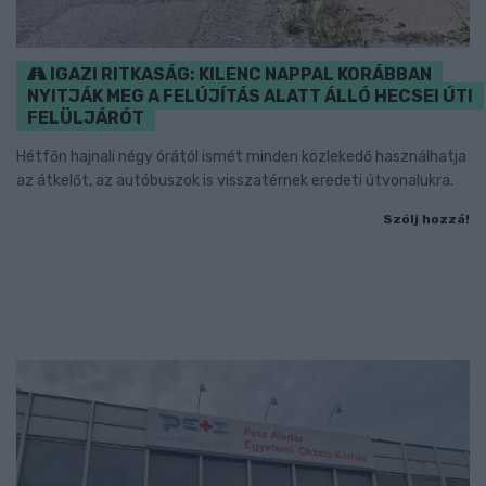
IGAZI RITKASÁG: KILENC NAPPAL KORÁBBAN
NYITJÁK MEG A FELÚJÍTÁS ALATT ÁLLÓ HECSEI ÚTI
FELÜLJÁRÓT
Hétfőn hajnali négy órától ismét minden közlekedő használhatja
az átkelőt, az autóbuszok is visszatérnek eredeti útvonalukra.
Szólj hozzá!