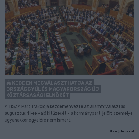
KEDDEN MEGVÁLASZTHATJA AZ
ORSZÁGGYŰLÉS MAGYARORSZÁG ÚJ
KÖZTÁRSASÁGI ELNÖKÉT
A TISZA Párt frakciója kezdeményezte az államfőválasztás
augusztus 11-re való kitűzését - a kormánypárti jelölt személye
ugyanakkor egyelőre nem ismert.
Szólj hozzá!