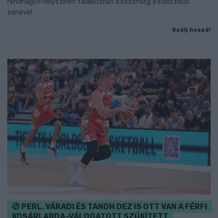
rendhagyó helyszínen találkozhat a közönség a klasszikus
zenével.
Szólj hozzá!
PERL, VÁRADI ÉS TANOH DEZ IS OTT VAN A FÉRFI
KOSÁRLABDA-VÁLOGATOTT SZŰKÍTETT