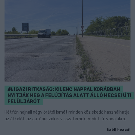
IGAZI RITKASÁG: KILENC NAPPAL KORÁBBAN
NYITJÁK MEG A FELÚJÍTÁS ALATT ÁLLÓ HECSEI ÚTI
FELÜLJÁRÓT
Hétfőn hajnali négy órától ismét minden közlekedő használhatja
az átkelőt, az autóbuszok is visszatérnek eredeti útvonalukra.
Szólj hozzá!