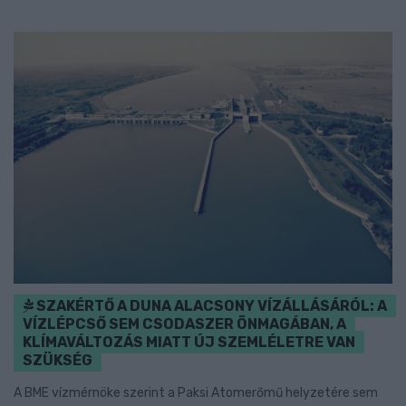
SZAKÉRTŐ A DUNA ALACSONY VÍZÁLLÁSÁRÓL: A
VÍZLÉPCSŐ SEM CSODASZER ÖNMAGÁBAN, A
KLÍMAVÁLTOZÁS MIATT ÚJ SZEMLÉLETRE VAN
SZÜKSÉG
A BME vízmérnöke szerint a Paksi Atomerőmű helyzetére sem