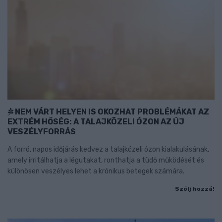
NEM VÁRT HELYEN IS OKOZHAT PROBLÉMÁKAT AZ
EXTRÉM HŐSÉG: A TALAJKÖZELI ÓZON AZ ÚJ
VESZÉLYFORRÁS
A forró, napos időjárás kedvez a talajközeli ózon kialakulásának,
amely irritálhatja a légutakat, ronthatja a tüdő működését és
különösen veszélyes lehet a krónikus betegek számára.
Szólj hozzá!