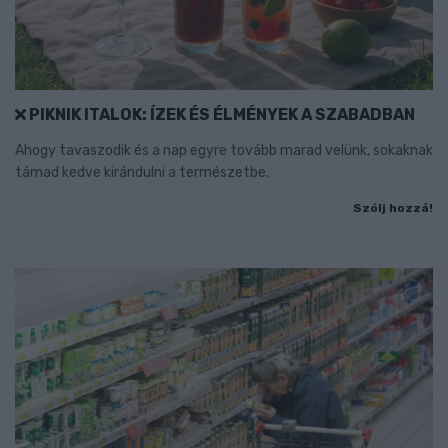
PIKNIK ITALOK: ÍZEK ÉS ÉLMÉNYEK A SZABADBAN
Ahogy tavaszodik és a nap egyre tovább marad velünk, sokaknak
támad kedve kirándulni a természetbe.
Szólj hozzá!