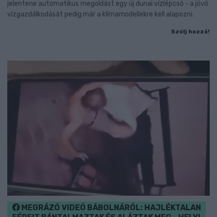
jelentene automatikus megoldást egy új dunai vízlépcső - a jövő
vízgazdálkodását pedig már a klímamodellekre kell alapozni.
Szólj hozzá!
MEGRÁZÓ VIDEÓ BÁBOLNÁRÓL: HAJLÉKTALAN