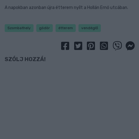
A napokban azonban újra étterem nyílt a Hollán Ernő utcában.
Szombathely
gödör
étterem
vendéglő
SZÓLJ HOZZÁ!