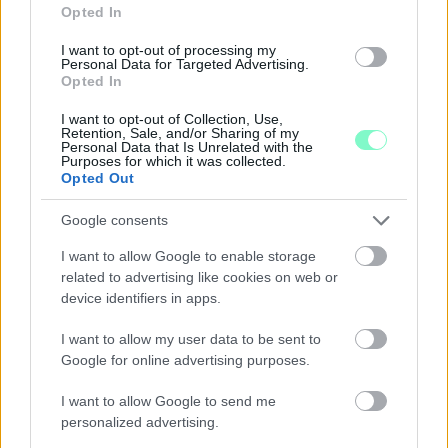
Opted In
I want to opt-out of processing my
Personal Data for Targeted Advertising.
Opted In
I want to opt-out of Collection, Use,
Retention, Sale, and/or Sharing of my
Personal Data that Is Unrelated with the
Purposes for which it was collected.
Opted Out
Google consents
ENERGIATAKARÉKOSSÁG: KORÁBBAN KEZDŐDIK
A GYŐRI AUDI ETO KC PÉNTEKI FELKÉSZÜLÉSI
I want to allow Google to enable storage
MÉRKŐZÉSE
related to advertising like cookies on web or
device identifiers in apps.
Az energiaellátás tehermentesítése érdekében másfél órával
előrébb hozták a Brest Bretagne Handball elleni találkozó
I want to allow my user data to be sent to
kezdését.
Google for online advertising purposes.
1 hozzászólás
I want to allow Google to send me
personalized advertising.