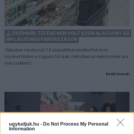
ÖRÖMHÍR: TÍZ ÉVE NEM VOLT ILYEN ALACSONY AZ
INFLÁCIÓ MAGYARORSZÁGON
Júliusban mindössze 1,2 százalékkal emelkedtek éves
összevetésben a fogyasztói árak, miközben az élelmiszerek ára
már csökkent.
Szólj hozzá!
ugytudjuk.hu -
Do Not Process My Personal
Information