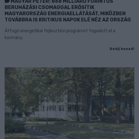
MAGYAR PÉTER: 868 MILLIÁRD FORINTOS
BERUHÁZÁSI CSOMAGGAL ERŐSÍTIK
MAGYARORSZÁG ENERGIAELLÁTÁSÁT, MIKÖZBEN
TOVÁBBRA IS KRITIKUS NAPOK ELÉ NÉZ AZ ORSZÁG
Átfogó energetikai fejlesztési programot fogadott el a
kormány.
Szólj hozzá!