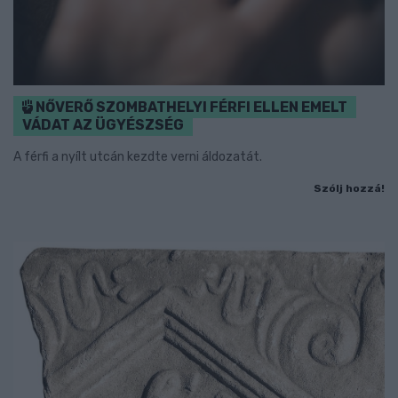
NŐVERŐ SZOMBATHELYI FÉRFI ELLEN EMELT
VÁDAT AZ ÜGYÉSZSÉG
A férfi a nyílt utcán kezdte verni áldozatát.
Szólj hozzá!