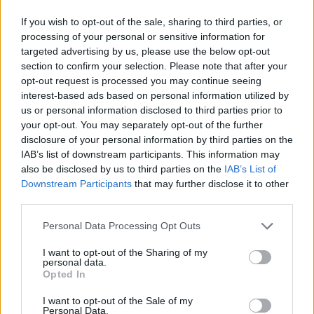
If you wish to opt-out of the sale, sharing to third parties, or
processing of your personal or sensitive information for
targeted advertising by us, please use the below opt-out
section to confirm your selection. Please note that after your
opt-out request is processed you may continue seeing
interest-based ads based on personal information utilized by
us or personal information disclosed to third parties prior to
A BAROKK ÖSSZES ÁRNYALATA ÉS MÉG EGY SOR
your opt-out. You may separately opt-out of the further
KIVÁLÓ PROGRAM VÁR MINDENKIT EZEN A HÉTVÉGÉN
disclosure of your personal information by third parties on the
GYŐRBEN
IAB’s list of downstream participants. This information may
Középpontban a hagyományőrzés, de lesz Pogány Induló és
also be disclosed by us to third parties on the
IAB’s List of
Majka koncert, jóga szeánsz, “borhajózás” és egy csomó minden
Downstream Participants
that may further disclose it to other
más.
third parties.
Please note that this website/app uses one or more Google
Szólj hozzá!
Personal Data Processing Opt Outs
services and may gather and store information including but
not limited to your visit or usage behaviour. You may click to
I want to opt-out of the Sharing of my
personal data.
grant or deny consent to Google and its third-party tags to
Opted In
use your data for below specified purposes in below Google
consent section.
I want to opt-out of the Sale of my
Personal Data.