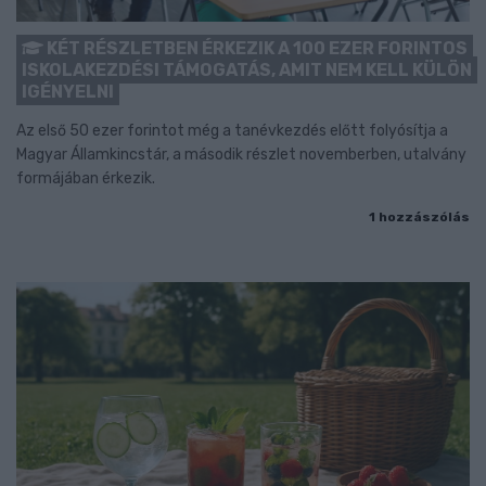
KÉT RÉSZLETBEN ÉRKEZIK A 100 EZER FORINTOS
ISKOLAKEZDÉSI TÁMOGATÁS, AMIT NEM KELL KÜLÖN
IGÉNYELNI
Az első 50 ezer forintot még a tanévkezdés előtt folyósítja a
Magyar Államkincstár, a második részlet novemberben, utalvány
formájában érkezik.
1 hozzászólás