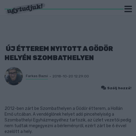
ÚJ ÉTTEREM NYITOTT A GÖDÖR
HELYÉN SZOMBATHELYEN
Farkas Bazsi
2018-10-20 12:29:00
Szólj hozzá!
2012-ben zárt be Szombathelyen a Gödör étterem, a Hollán
Ernő utcában. A vendéglőnek helyet adó pincehelyiség a
Szombathelyi Egyházmegyéhez tartozik, az üzlet vezetői pedig
nem tudtak megegyezni a bérleményről, ezért zárt be 6 évvel
ezelőtt a hely.