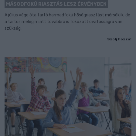
MÁSODFOKÚ RIASZTÁS LESZ ÉRVÉNYBEN
A július vége óta tartó harmadfokú hőségriasztást mérséklik, de
a tartós meleg miatt továbbra is fokozott óvatosságra van
szükség.
Szólj hozzá!