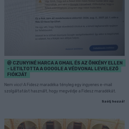
CZUNYINÉ HARCA A GMAIL ÉS AZ ÖNKÉNY ELLEN
- LETILTOTTA A GOOGLE A VÉDVONAL LEVELEZŐ
FIÓKJÁT
Nem vicc! A Fidesz maradéka tényleg egy ingyenes e-mail
szolgáltatást használt, hogy megvédje a Fidesz maradékát.
Szólj hozzá!