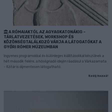
A RÓMAIAKTÓL AZ AGYAGKATONÁKIG –
TÁRLATVEZETÉSEK, WORKSHOP ÉS
KÖZÖNSÉGTALÁLKOZÓ VÁRJA A LÁTOGATÓKAT A
GYŐRI RÓMER MÚZEUMBAN
Ingyenes programokkal és különleges kiállításokkal készülnek a
hét második felére, a hőségriadó idején ráadásul a Várkazamata
– Kőtár is díjmentesen látogatható.
Szólj hozzá!