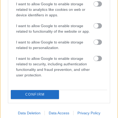
I want to allow Google to enable storage
related to analytics like cookies on web or
device identifiers in apps.
I want to allow Google to enable storage
related to functionality of the website or app.
I want to allow Google to enable storage
related to personalization.
I want to allow Google to enable storage
related to security, including authentication
functionality and fraud prevention, and other
user protection.
BAROKK POMPÁBA ÖLTÖZIK A BELVÁROS:
HÉTVÉGÉN RENDEZIK MEG A XXXIII. GYŐRI BAROKK
ESKÜVŐT
CONFIRM
Jubileumi fogadalom megerősítés, történelmi felvonulás,
tűzshow és vezetett séták is várják az érdeklődőket augusztus
7–8-án.
Data Deletion
Data Access
Privacy Policy