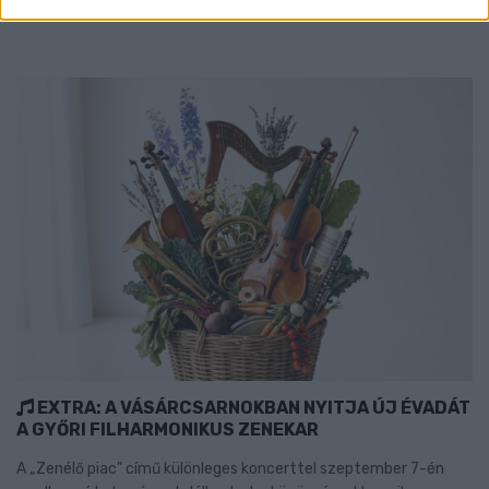
Szólj hozzá!
EXTRA: A VÁSÁRCSARNOKBAN NYITJA ÚJ ÉVADÁT
A GYŐRI FILHARMONIKUS ZENEKAR
A „Zenélő piac” című különleges koncerttel szeptember 7-én