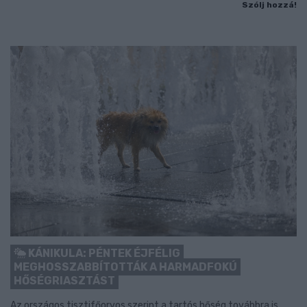
Szólj hozzá!
KÁNIKULA: PÉNTEK ÉJFÉLIG
MEGHOSSZABBÍTOTTÁK A HARMADFOKÚ
HŐSÉGRIASZTÁST
Az országos tisztifőorvos szerint a tartós hőség továbbra is