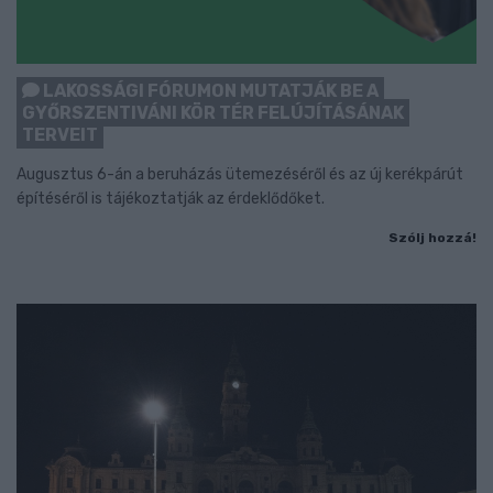
LAKOSSÁGI FÓRUMON MUTATJÁK BE A
GYŐRSZENTIVÁNI KÖR TÉR FELÚJÍTÁSÁNAK
TERVEIT
Augusztus 6-án a beruházás ütemezéséről és az új kerékpárút
építéséről is tájékoztatják az érdeklődőket.
Szólj hozzá!