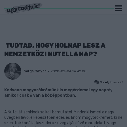
TUDTAD, HOGY HOLNAP LESZ A
NEMZETKÖZI NUTELLA NAP?
Varga Mátyás
2020-02-04 14:42:00
Szólj hozzá!
Kedvenc mogyorókrémünk is megérdemel egy napot,
amikor csak ő van a középpontban.
A Nutellát senkinek se kell bemutatni. Mindenki ismeri a nagy
üvegben lévő, elképesztően édes és finom mogyorókrémet. Ki ne
szeretné kanállal kiszedni az üveg alján lévő maradékot, vagy