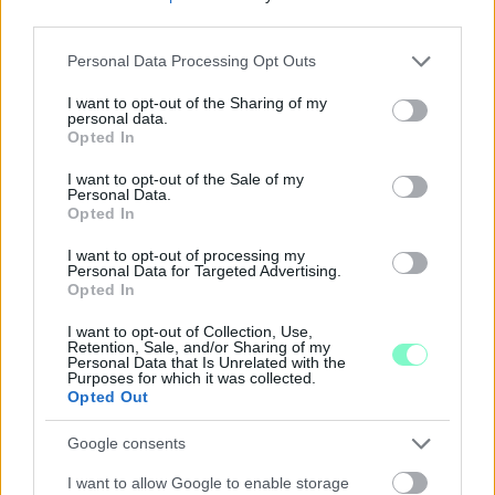
third parties.
Please note that this website/app uses one or more Google
Personal Data Processing Opt Outs
services and may gather and store information including but
not limited to your visit or usage behaviour. You may click to
I want to opt-out of the Sharing of my
personal data.
grant or deny consent to Google and its third-party tags to
Opted In
use your data for below specified purposes in below Google
A RÓMAIAKTÓL AZ AGYAGKATONÁKIG –
consent section.
TÁRLATVEZETÉSEK, WORKSHOP ÉS
I want to opt-out of the Sale of my
Personal Data.
KÖZÖNSÉGTALÁLKOZÓ VÁRJA A LÁTOGATÓKAT A
Opted In
GYŐRI RÓMER MÚZEUMBAN
I want to opt-out of processing my
Ingyenes programokkal és különleges kiállításokkal készülnek a
Personal Data for Targeted Advertising.
hét második felére, a hőségriadó idején ráadásul a Várkazamata
Opted In
– Kőtár is díjmentesen látogatható.
I want to opt-out of Collection, Use,
Retention, Sale, and/or Sharing of my
Szólj hozzá!
Personal Data that Is Unrelated with the
Purposes for which it was collected.
Opted Out
Google consents
I want to allow Google to enable storage