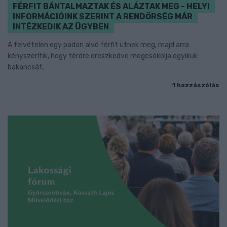
FÉRFIT BÁNTALMAZTAK ÉS ALÁZTAK MEG - HELYI
INFORMÁCIÓINK SZERINT A RENDŐRSÉG MÁR
INTÉZKEDIK AZ ÜGYBEN
A felvételen egy padon alvó férfit ütnek meg, majd arra
kényszerítik, hogy térdre ereszkedve megcsókolja egyikük
bakancsát.
1 hozzászólás