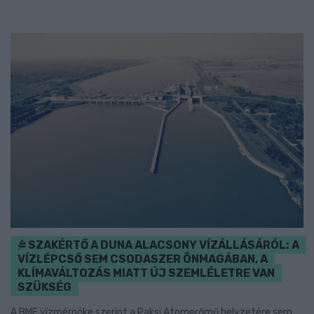
SZAKÉRTŐ A DUNA ALACSONY VÍZÁLLÁSÁRÓL: A
VÍZLÉPCSŐ SEM CSODASZER ÖNMAGÁBAN, A
KLÍMAVÁLTOZÁS MIATT ÚJ SZEMLÉLETRE VAN
SZÜKSÉG
A BME vízmérnöke szerint a Paksi Atomerőmű helyzetére sem