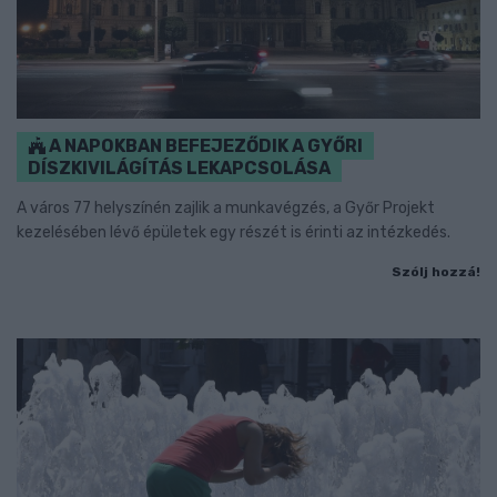
A NAPOKBAN BEFEJEZŐDIK A GYŐRI
DÍSZKIVILÁGÍTÁS LEKAPCSOLÁSA
A város 77 helyszínén zajlik a munkavégzés, a Győr Projekt
kezelésében lévő épületek egy részét is érinti az intézkedés.
Szólj hozzá!