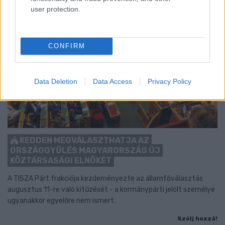
user protection.
CONFIRM
Data Deletion
Data Access
Privacy Policy
KEDDEN MEGVÁLASZTHATJA AZ
ORSZÁGGYŰLÉS MAGYARORSZÁG ÚJ
KÖZTÁRSASÁGI ELNÖKÉT
A TISZA Párt frakciója kezdeményezte az államfőválasztás
augusztus 11-re való kitűzését - a kormánypárti jelölt személye
ugyanakkor egyelőre nem ismert.
Szólj hozzá!