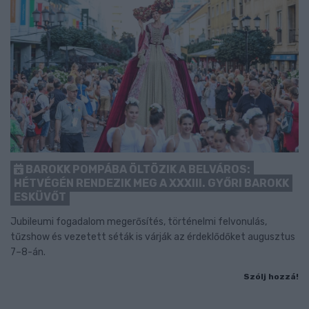
BAROKK POMPÁBA ÖLTÖZIK A BELVÁROS:
HÉTVÉGÉN RENDEZIK MEG A XXXIII. GYŐRI BAROKK
ESKÜVŐT
Jubileumi fogadalom megerősítés, történelmi felvonulás,
tűzshow és vezetett séták is várják az érdeklődőket augusztus
7–8-án.
Szólj hozzá!