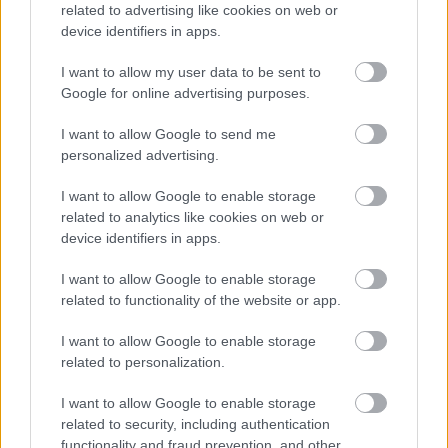
related to advertising like cookies on web or
device identifiers in apps.
I want to allow my user data to be sent to
Google for online advertising purposes.
I want to allow Google to send me
personalized advertising.
I want to allow Google to enable storage
related to analytics like cookies on web or
CZUNYINÉ HARCA A GMAIL ÉS AZ ÖNKÉNY ELLEN
device identifiers in apps.
- LETILTOTTA A GOOGLE A VÉDVONAL LEVELEZŐ
FIÓKJÁT
I want to allow Google to enable storage
related to functionality of the website or app.
Nem vicc! A Fidesz maradéka tényleg egy ingyenes e-mail
szolgáltatást használt, hogy megvédje a Fidesz maradékát.
I want to allow Google to enable storage
related to personalization.
Szólj hozzá!
I want to allow Google to enable storage
related to security, including authentication
functionality and fraud prevention, and other