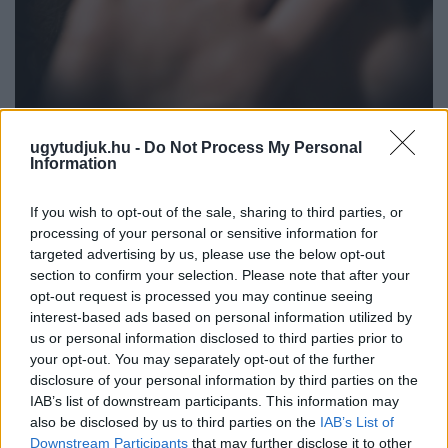
NŐVERŐ SZOMBATHELYI FÉRFI ELLEN EMELT
ugytudjuk.hu -
Do Not Process My Personal
VÁDAT AZ ÜGYÉSZSÉG
Information
A férfi a nyílt utcán kezdte verni áldozatát.
If you wish to opt-out of the sale, sharing to third parties, or
Szólj hozzá!
processing of your personal or sensitive information for
targeted advertising by us, please use the below opt-out
section to confirm your selection. Please note that after your
opt-out request is processed you may continue seeing
interest-based ads based on personal information utilized by
us or personal information disclosed to third parties prior to
your opt-out. You may separately opt-out of the further
disclosure of your personal information by third parties on the
IAB’s list of downstream participants. This information may
also be disclosed by us to third parties on the
IAB’s List of
Downstream Participants
that may further disclose it to other