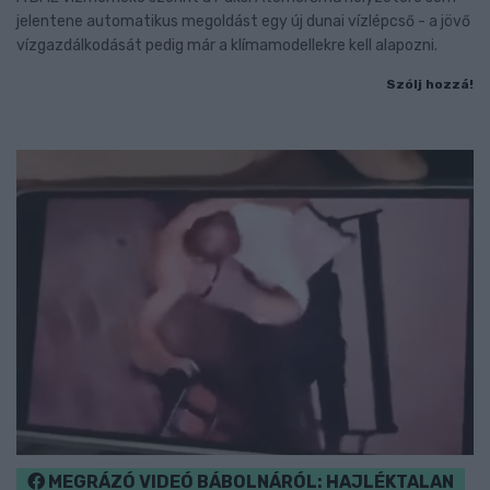
jelentene automatikus megoldást egy új dunai vízlépcső - a jövő
vízgazdálkodását pedig már a klímamodellekre kell alapozni.
Szólj hozzá!
MEGRÁZÓ VIDEÓ BÁBOLNÁRÓL: HAJLÉKTALAN