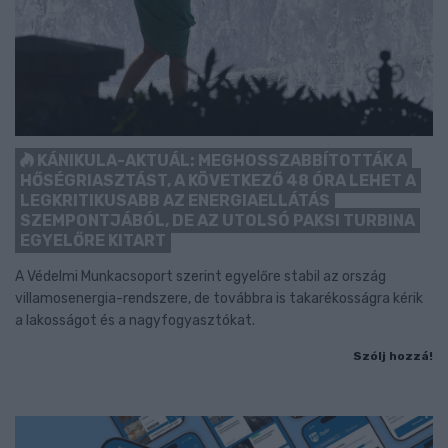
KÁNIKULA-AKTUÁL: MEGHOSSZABBÍTOTTÁK A
HŐSÉGRIASZTÁST, A KÖVETKEZŐ 48 ÓRA LEHET A
LEGKRITIKUSABB AZ ENERGIAELLÁTÁS
SZEMPONTJÁBÓL, DE AZ UTOLSÓ PAKSI TURBINA
EGYELŐRE KITART
A Védelmi Munkacsoport szerint egyelőre stabil az ország
villamosenergia-rendszere, de továbbra is takarékosságra kérik
a lakosságot és a nagyfogyasztókat.
Szólj hozzá!