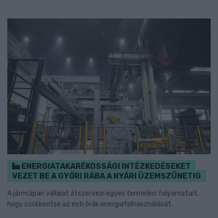
ENERGIATAKARÉKOSSÁGI INTÉZKEDÉSEKET
VEZET BE A GYŐRI RÁBA A NYÁRI ÜZEMSZÜNETIG
A járműipari vállalat átszervezi egyes termelési folyamatait,
hogy csökkentse az esti órák energiafelhasználását.