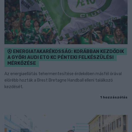
ENERGIATAKARÉKOSSÁG: KORÁBBAN KEZDŐDIK
A GYŐRI AUDI ETO KC PÉNTEKI FELKÉSZÜLÉSI
MÉRKŐZÉSE
Az energiaellátás tehermentesítése érdekében másfél órával
előrébb hozták a Brest Bretagne Handball elleni találkozó
kezdését.
1 hozzászólás