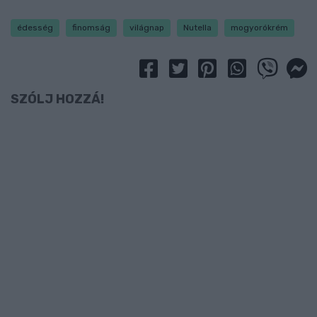
édesség
finomság
világnap
Nutella
mogyorókrém
SZÓLJ HOZZÁ!