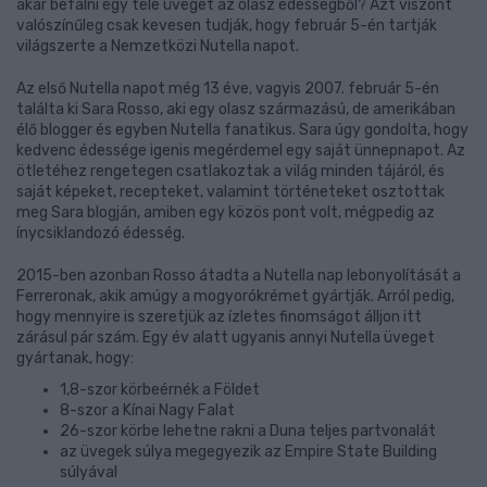
akár befalni egy tele üveget az olasz édességből? Azt viszont
valószínűleg csak kevesen tudják, hogy február 5-én tartják
világszerte a Nemzetközi Nutella napot.
Az első Nutella napot még 13 éve, vagyis 2007. február 5-én
találta ki Sara Rosso, aki egy olasz származású, de amerikában
élő blogger és egyben Nutella fanatikus. Sara úgy gondolta, hogy
kedvenc édessége igenis megérdemel egy saját ünnepnapot. Az
ötletéhez rengetegen csatlakoztak a világ minden tájáról, és
saját képeket, recepteket, valamint történeteket osztottak
meg Sara blogján, amiben egy közös pont volt, mégpedig az
ínycsiklandozó édesség.
2015-ben azonban Rosso átadta a Nutella nap lebonyolítását a
Ferreronak, akik amúgy a mogyorókrémet gyártják. Arról pedig,
hogy mennyire is szeretjük az ízletes finomságot álljon itt
zárásul pár szám. Egy év alatt ugyanis annyi Nutella üveget
gyártanak, hogy:
1,8-szor körbeérnék a Földet
8-szor a Kínai Nagy Falat
26-szor körbe lehetne rakni a Duna teljes partvonalát
az üvegek súlya megegyezik az Empire State Building
súlyával