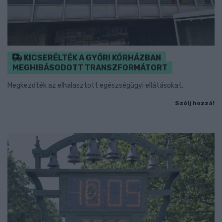
KICSERÉLTÉK A GYŐRI KÓRHÁZBAN
MEGHIBÁSODOTT TRANSZFORMÁTORT
Megkezdték az elhalasztott egészségügyi ellátásokat.
Szólj hozzá!