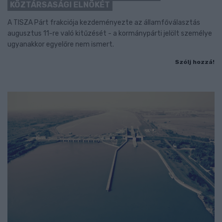
KÖZTÁRSASÁGI ELNÖKÉT
A TISZA Párt frakciója kezdeményezte az államfőválasztás
augusztus 11-re való kitűzését - a kormánypárti jelölt személye
ugyanakkor egyelőre nem ismert.
Szólj hozzá!