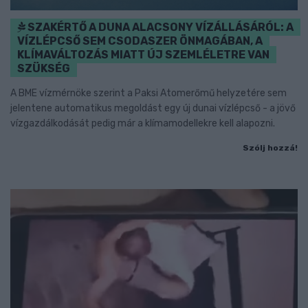
SZAKÉRTŐ A DUNA ALACSONY VÍZÁLLÁSÁRÓL: A
VÍZLÉPCSŐ SEM CSODASZER ÖNMAGÁBAN, A
KLÍMAVÁLTOZÁS MIATT ÚJ SZEMLÉLETRE VAN
SZÜKSÉG
A BME vízmérnöke szerint a Paksi Atomerőmű helyzetére sem
jelentene automatikus megoldást egy új dunai vízlépcső - a jövő
vízgazdálkodását pedig már a klímamodellekre kell alapozni.
Szólj hozzá!