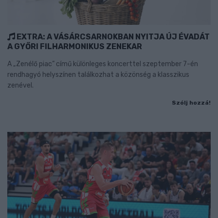
EXTRA: A VÁSÁRCSARNOKBAN NYITJA ÚJ ÉVADÁT
A GYŐRI FILHARMONIKUS ZENEKAR
A „Zenélő piac” című különleges koncerttel szeptember 7-én
rendhagyó helyszínen találkozhat a közönség a klasszikus
zenével.
Szólj hozzá!