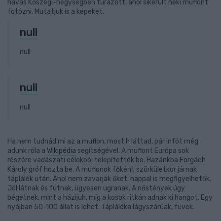
havas Kőszegi-hegységben túrázott, ahol sikerült neki muflont
fotózni. Mutatjuk is a képeket.
null
null
null
null
Ha nem tudnád mi az a muflon, most h láttad, pár infót még
adunk róla a
Wikipédia
segítségével. A muflont Európa sok
részére vadászati célokból telepítették be. Hazánkba Forgách
Károly gróf hozta be. A muflonok főként szürkületkor járnak
táplálék után. Ahol nem zavarják őket, nappal is megfigyelhetők.
Jól látnak és futnak, ügyesen ugranak. A nőstények úgy
bégetnek, mint a házijuh, míg a kosok ritkán adnak ki hangot. Egy
nyájban 50-100 állat is lehet. Tápláléka lágyszárúak, füvek.