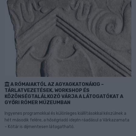
A RÓMAIAKTÓL AZ AGYAGKATONÁKIG –
TÁRLATVEZETÉSEK, WORKSHOP ÉS
KÖZÖNSÉGTALÁLKOZÓ VÁRJA A LÁTOGATÓKAT A
GYŐRI RÓMER MÚZEUMBAN
Ingyenes programokkal és különleges kiállításokkal készülnek a
hét második felére, a hőségriadó idején ráadásul a Várkazamata
– Kőtár is díjmentesen látogatható.