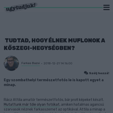
TUDTAD, HOGY ÉLNEK MUFLONOK A
KŐSZEGI-HEGYSÉGBEN?
Farkas Bazsi
2018-12-21 14:16:00
Szólj hozzá!
Egy szombathelyi természetfotós le is kapott egyet a
minap.
Rácz Attila amatőr természetfotós, bár profi képeket készít.
Mutattunk már tőle olyan fotókat
, amiken hatalmas agancsú
szarvasok néznek farkasszemet az optikával. Attila a minap a