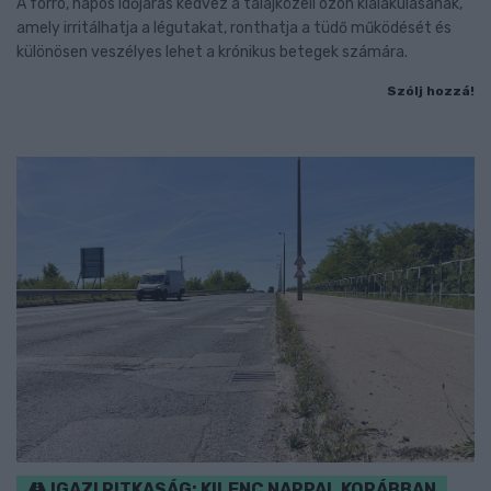
A forró, napos időjárás kedvez a talajközeli ózon kialakulásának,
amely irritálhatja a légutakat, ronthatja a tüdő működését és
különösen veszélyes lehet a krónikus betegek számára.
Szólj hozzá!
IGAZI RITKASÁG: KILENC NAPPAL KORÁBBAN