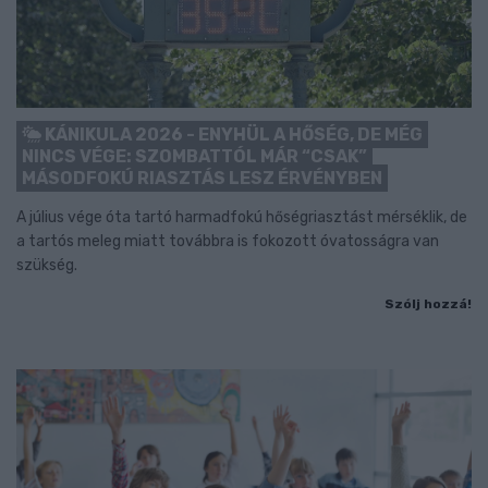
KÁNIKULA 2026 - ENYHÜL A HŐSÉG, DE MÉG
NINCS VÉGE: SZOMBATTÓL MÁR “CSAK”
MÁSODFOKÚ RIASZTÁS LESZ ÉRVÉNYBEN
A július vége óta tartó harmadfokú hőségriasztást mérséklik, de
a tartós meleg miatt továbbra is fokozott óvatosságra van
szükség.
Szólj hozzá!