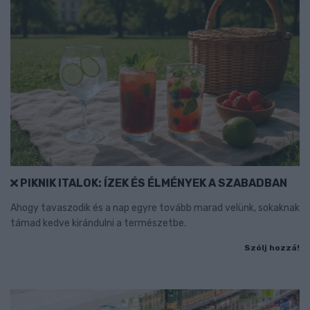
PIKNIK ITALOK: ÍZEK ÉS ÉLMÉNYEK A SZABADBAN
Ahogy tavaszodik és a nap egyre tovább marad velünk, sokaknak
támad kedve kirándulni a természetbe.
Szólj hozzá!