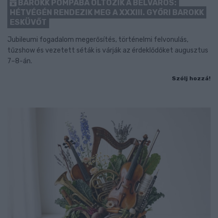
BAROKK POMPÁBA ÖLTÖZIK A BELVÁROS:
HÉTVÉGÉN RENDEZIK MEG A XXXIII. GYŐRI BAROKK
ESKÜVŐT
Jubileumi fogadalom megerősítés, történelmi felvonulás,
tűzshow és vezetett séták is várják az érdeklődőket augusztus
7–8-án.
Szólj hozzá!