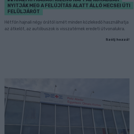
NYITJÁK MEG A FELÚJÍTÁS ALATT ÁLLÓ HECSEI ÚTI
FELÜLJÁRÓT
Hétfőn hajnali négy órától ismét minden közlekedő használhatja
az átkelőt, az autóbuszok is visszatérnek eredeti útvonalukra.
Szólj hozzá!