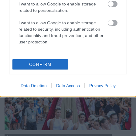
Az energiaellátás tehermentesítése érdekében másfél órával
I want to allow Google to enable storage
előrébb hozták a Brest Bretagne Handball elleni találkozó
related to personalization.
kezdését.
I want to allow Google to enable storage
1 hozzászólás
related to security, including authentication
functionality and fraud prevention, and other
user protection.
CONFIRM
Data Deletion
Data Access
Privacy Policy