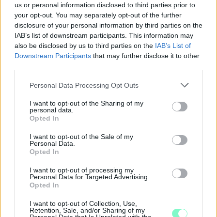
us or personal information disclosed to third parties prior to
your opt-out. You may separately opt-out of the further
disclosure of your personal information by third parties on the
IAB’s list of downstream participants. This information may
also be disclosed by us to third parties on the
IAB’s List of
Downstream Participants
that may further disclose it to other
third parties.
Please note that this website/app uses one or more Google
Personal Data Processing Opt Outs
services and may gather and store information including but
not limited to your visit or usage behaviour. You may click to
I want to opt-out of the Sharing of my
personal data.
grant or deny consent to Google and its third-party tags to
Opted In
use your data for below specified purposes in below Google
consent section.
I want to opt-out of the Sale of my
Personal Data.
A BAROKK ÖSSZES ÁRNYALATA ÉS MÉG EGY SOR
Opted In
KIVÁLÓ PROGRAM VÁR MINDENKIT EZEN A HÉTVÉGÉN
GYŐRBEN
I want to opt-out of processing my
Personal Data for Targeted Advertising.
Opted In
Középpontban a hagyományőrzés, de lesz Pogány Induló és
Majka koncert, jóga szeánsz, “borhajózás” és egy csomó minden
I want to opt-out of Collection, Use,
más.
Retention, Sale, and/or Sharing of my