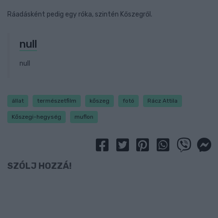
Ráadásként pedig egy róka, szintén Kőszegről.
null
null
állat
természetfilm
kőszeg
fotó
Rácz Attila
Kőszegi-hegység
muflon
SZÓLJ HOZZÁ!