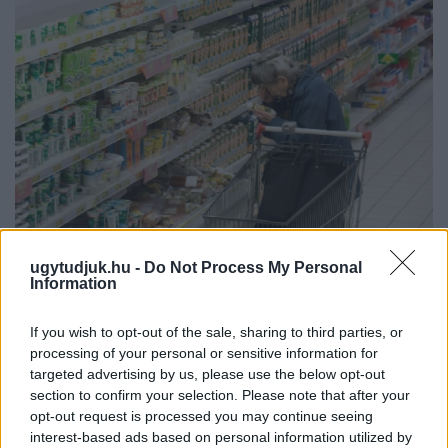
ÖRÖMHÍR: TÍZ ÉVE NEM VOLT ILYEN ALACSONY AZ
ugytudjuk.hu -
Do Not Process My Personal
INFLÁCIÓ MAGYARORSZÁGON
Information
Júliusban mindössze 1,2 százalékkal emelkedtek éves
If you wish to opt-out of the sale, sharing to third parties, or
összevetésben a fogyasztói árak, miközben az élelmiszerek ára
processing of your personal or sensitive information for
már csökkent.
targeted advertising by us, please use the below opt-out
section to confirm your selection. Please note that after your
Szólj hozzá!
opt-out request is processed you may continue seeing
interest-based ads based on personal information utilized by