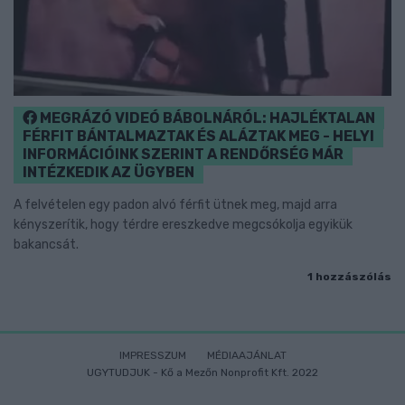
MEGRÁZÓ VIDEÓ BÁBOLNÁRÓL: HAJLÉKTALAN
FÉRFIT BÁNTALMAZTAK ÉS ALÁZTAK MEG - HELYI
INFORMÁCIÓINK SZERINT A RENDŐRSÉG MÁR
INTÉZKEDIK AZ ÜGYBEN
A felvételen egy padon alvó férfit ütnek meg, majd arra
kényszerítik, hogy térdre ereszkedve megcsókolja egyikük
bakancsát.
1 hozzászólás
IMPRESSZUM
MÉDIAAJÁNLAT
UGYTUDJUK - Kő a Mezőn Nonprofit Kft. 2022