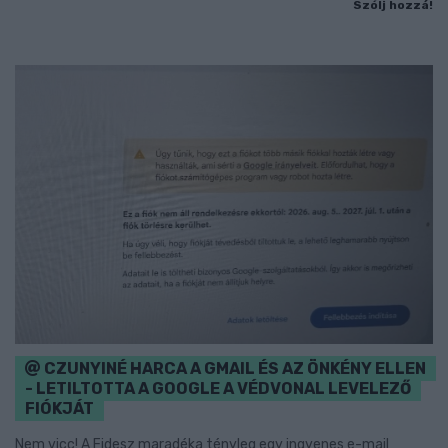
Szólj hozzá!
CZUNYINÉ HARCA A GMAIL ÉS AZ ÖNKÉNY ELLEN
- LETILTOTTA A GOOGLE A VÉDVONAL LEVELEZŐ
FIÓKJÁT
Nem vicc! A Fidesz maradéka tényleg egy ingyenes e-mail