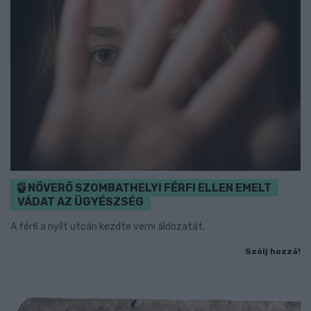
NŐVERŐ SZOMBATHELYI FÉRFI ELLEN EMELT
VÁDAT AZ ÜGYÉSZSÉG
A férfi a nyílt utcán kezdte verni áldozatát.
Szólj hozzá!