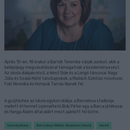
Április 10-én, 18 órakor a Bartók Terembe várják azokat, akik a
belépőjegy megvásárlásával támogatnák a kezdeményezést.
Az iskola diákjain kívül, a West Side és a Lorigó táncosai, Nagy
Júlia és Szalai Máté táncbajnokok, a Madách Színház művészei,
Foki Veronika és Hompok Tamás lépnek fel.
A gyűjtéshez az iskola egykori diákja, a Barcelona stadionja
mellett éttermet üzemeltető Büki Péter egy a Barca játékosai
és Hanga Ádám által aláírt mezt ajánlott fel licitre.
Szombathely
Bercsényi Miklós Általános Iskola
távhő