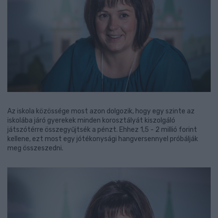
Az iskola közössége most azon dolgozik, hogy egy szinte az
iskolába járó gyerekek minden korosztályát kiszolgáló
játszótérre összegyűjtsék a pénzt. Ehhez 1,5 - 2 millió forint
kellene, ezt most egy jótékonysági hangversennyel próbálják
meg összeszedni.