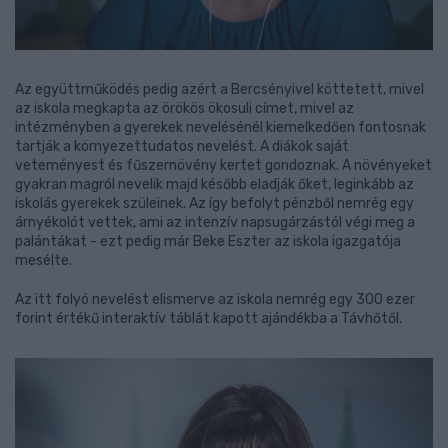
Az együttműködés pedig azért a Bercsényivel köttetett, mivel
az iskola megkapta az örökös ökosuli címet, mivel az
intézményben a gyerekek nevelésénél kiemelkedően fontosnak
tartják a környezettudatos nevelést. A diákok saját
veteményest és fűszernövény kertet gondoznak. A növényeket
gyakran magról nevelik majd később eladják őket, leginkább az
iskolás gyerekek szüleinek. Az így befolyt pénzből nemrég egy
árnyékolót vettek, ami az intenzív napsugárzástól végi meg a
palántákat - ezt pedig már Beke Eszter az iskola igazgatója
mesélte.
Az itt folyó nevelést elismerve az iskola nemrég egy 300 ezer
forint értékű interaktív táblát kapott ajándékba a Távhőtől.