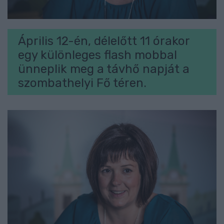
Április 12-én, délelőtt 11 órakor
egy különleges flash mobbal
ünneplik meg a távhő napját a
szombathelyi Fő téren.