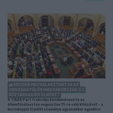
KEDDEN MEGVÁLASZTHATJA AZ
ORSZÁGGYŰLÉS MAGYARORSZÁG ÚJ
KÖZTÁRSASÁGI ELNÖKÉT
A TISZA Párt frakciója kezdeményezte az
államfőválasztás augusztus 11-re való kitűzését - a
kormánypárti jelölt személye ugyanakkor egyelőre