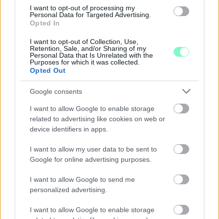
velünk, sokaknak támad kedve kirándulni a
I want to opt-out of processing my
természetbe.
Personal Data for Targeted Advertising.
Opted In
Szólj hozzá!
I want to opt-out of Collection, Use,
Retention, Sale, and/or Sharing of my
Personal Data that Is Unrelated with the
Purposes for which it was collected.
Opted Out
Google consents
I want to allow Google to enable storage
related to advertising like cookies on web or
device identifiers in apps.
I want to allow my user data to be sent to
Google for online advertising purposes.
I want to allow Google to send me
personalized advertising.
ÖRÖMHÍR: TÍZ ÉVE NEM VOLT ILYEN
ALACSONY AZ INFLÁCIÓ MAGYARORSZÁGON
I want to allow Google to enable storage
Júliusban mindössze 1,2 százalékkal emelkedtek