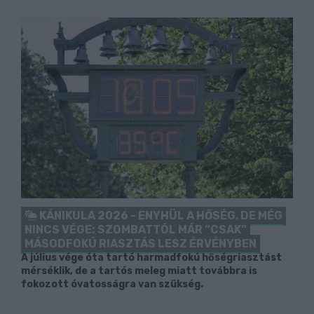
KÁNIKULA 2026 - ENYHÜL A HŐSÉG, DE MÉG
NINCS VÉGE: SZOMBATTÓL MÁR “CSAK”
MÁSODFOKÚ RIASZTÁS LESZ ÉRVÉNYBEN
A július vége óta tartó harmadfokú hőségriasztást
mérséklik, de a tartós meleg miatt továbbra is
fokozott óvatosságra van szükség.