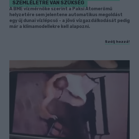
SZEMLÉLETRE VAN SZÜKSÉG
A BME vízmérnöke szerint a Paksi Atomerőmű
helyzetére sem jelentene automatikus megoldást
egy új dunai vízlépcső - a jövő vízgazdálkodását pedig
már a klímamodellekre kell alapozni.
Szólj hozzá!