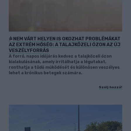
NEM VÁRT HELYEN IS OKOZHAT PROBLÉMÁKAT
AZ EXTRÉM HŐSÉG: A TALAJKÖZELI ÓZON AZ ÚJ
VESZÉLYFORRÁS
A forró, napos időjárás kedvez a talajközeli ózon
kialakulásának, amely irritálhatja a légutakat,
ronthatja a tüdő működését és különösen veszélyes
lehet a krónikus betegek számára.
Szólj hozzá!