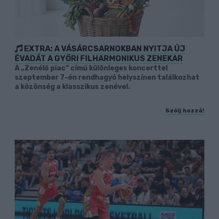
EXTRA: A VÁSÁRCSARNOKBAN NYITJA ÚJ
ÉVADÁT A GYŐRI FILHARMONIKUS ZENEKAR
A „Zenélő piac” című különleges koncerttel
szeptember 7-én rendhagyó helyszínen találkozhat
a közönség a klasszikus zenével.
Szólj hozzá!