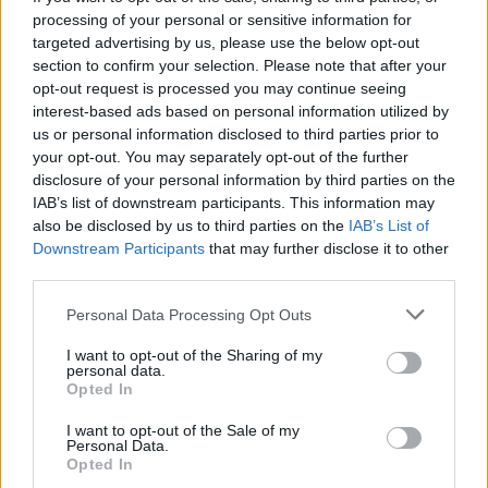
processing of your personal or sensitive information for
targeted advertising by us, please use the below opt-out
1 hozzászólás
section to confirm your selection. Please note that after your
opt-out request is processed you may continue seeing
interest-based ads based on personal information utilized by
us or personal information disclosed to third parties prior to
your opt-out. You may separately opt-out of the further
disclosure of your personal information by third parties on the
IAB’s list of downstream participants. This information may
also be disclosed by us to third parties on the
IAB’s List of
Downstream Participants
that may further disclose it to other
third parties.
Please note that this website/app uses one or more Google
Personal Data Processing Opt Outs
services and may gather and store information including but
not limited to your visit or usage behaviour. You may click to
I want to opt-out of the Sharing of my
personal data.
grant or deny consent to Google and its third-party tags to
Opted In
use your data for below specified purposes in below Google
consent section.
PIKNIK ITALOK: ÍZEK ÉS ÉLMÉNYEK A
I want to opt-out of the Sale of my
Personal Data.
SZABADBAN
Opted In
Ahogy tavaszodik és a nap egyre tovább marad