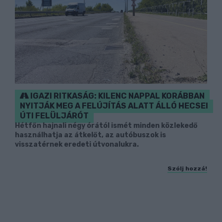
IGAZI RITKASÁG: KILENC NAPPAL KORÁBBAN
NYITJÁK MEG A FELÚJÍTÁS ALATT ÁLLÓ HECSEI
ÚTI FELÜLJÁRÓT
Hétfőn hajnali négy órától ismét minden közlekedő
használhatja az átkelőt, az autóbuszok is
visszatérnek eredeti útvonalukra.
Szólj hozzá!