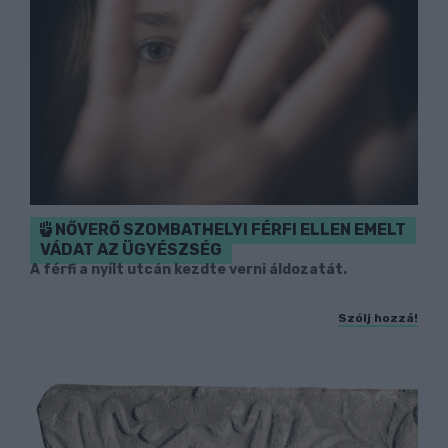
NŐVERŐ SZOMBATHELYI FÉRFI ELLEN EMELT
VÁDAT AZ ÜGYÉSZSÉG
A férfi a nyílt utcán kezdte verni áldozatát.
Szólj hozzá!