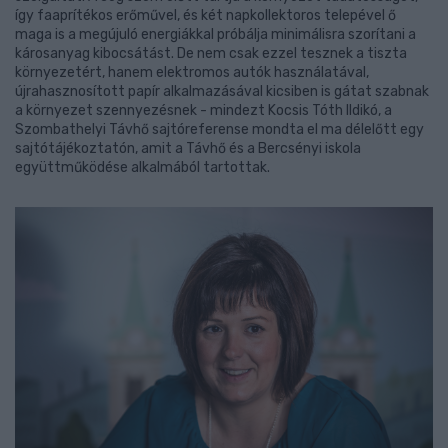
így faaprítékos erőművel, és két napkollektoros telepével ő
maga is a megújuló energiákkal próbálja minimálisra szorítani a
károsanyag kibocsátást. De nem csak ezzel tesznek a tiszta
környezetért, hanem elektromos autók használatával,
újrahasznosított papír alkalmazásával kicsiben is gátat szabnak
a környezet szennyezésnek - mindezt Kocsis Tóth Ildikó, a
Szombathelyi Távhő sajtóreferense mondta el ma délelőtt egy
sajtótájékoztatón, amit a Távhő és a Bercsényi iskola
együttműködése alkalmából tartottak.