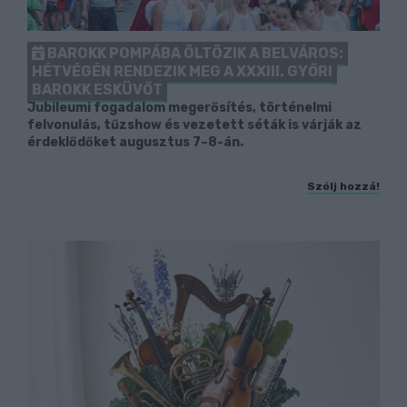
BAROKK POMPÁBA ÖLTÖZIK A BELVÁROS:
HÉTVÉGÉN RENDEZIK MEG A XXXIII. GYŐRI
BAROKK ESKÜVŐT
Jubileumi fogadalom megerősítés, történelmi
felvonulás, tűzshow és vezetett séták is várják az
érdeklődőket augusztus 7–8-án.
Szólj hozzá!