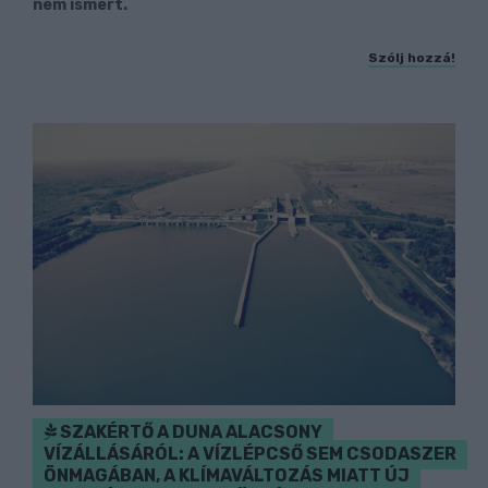
nem ismert.
Szólj hozzá!
SZAKÉRTŐ A DUNA ALACSONY
VÍZÁLLÁSÁRÓL: A VÍZLÉPCSŐ SEM CSODASZER
ÖNMAGÁBAN, A KLÍMAVÁLTOZÁS MIATT ÚJ