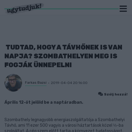
TUDTAD, HOGY A TÁVHŐNEK IS VAN
NAPJA? SZOMBATHELYEN MEG IS
FOGJÁK ÜNNEPELNI
Farkas Bazsi
2019-04-04 20:16:00
Szólj hozzá!
Április 12-őt jelöld be a naptáradban.
Szombathely legnagyobb energiaszolgáltatója a Szombathelyi
Távhő, ami 11 ezer 500 vagyis a városi háztartások közel ⅓-ba
szolgáltat. A cég szem előtt tartja a környezet tudatosságot,