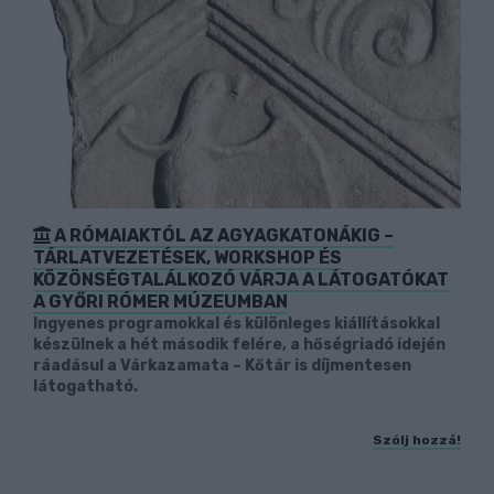
A RÓMAIAKTÓL AZ AGYAGKATONÁKIG –
TÁRLATVEZETÉSEK, WORKSHOP ÉS
KÖZÖNSÉGTALÁLKOZÓ VÁRJA A LÁTOGATÓKAT
A GYŐRI RÓMER MÚZEUMBAN
Ingyenes programokkal és különleges kiállításokkal
készülnek a hét második felére, a hőségriadó idején
ráadásul a Várkazamata – Kőtár is díjmentesen
látogatható.
Szólj hozzá!