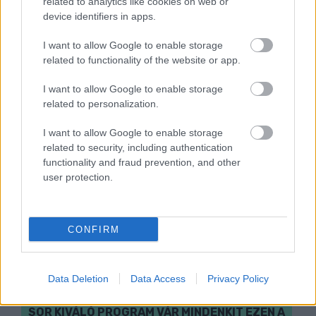
related to analytics like cookies on web or
éves összevetésben a fogyasztói árak, miközben az
device identifiers in apps.
élelmiszerek ára már csökkent.
I want to allow Google to enable storage
Szólj hozzá!
related to functionality of the website or app.
I want to allow Google to enable storage
related to personalization.
I want to allow Google to enable storage
related to security, including authentication
functionality and fraud prevention, and other
user protection.
CONFIRM
Data Deletion
Data Access
Privacy Policy
A BAROKK ÖSSZES ÁRNYALATA ÉS MÉG EGY
SOR KIVÁLÓ PROGRAM VÁR MINDENKIT EZEN A