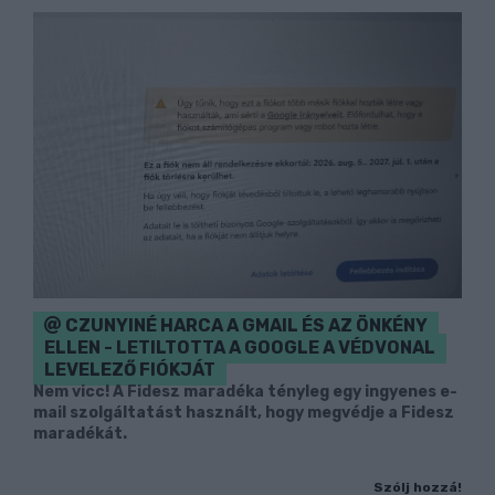
CZUNYINÉ HARCA A GMAIL ÉS AZ ÖNKÉNY
ELLEN - LETILTOTTA A GOOGLE A VÉDVONAL
LEVELEZŐ FIÓKJÁT
Nem vicc! A Fidesz maradéka tényleg egy ingyenes e-
mail szolgáltatást használt, hogy megvédje a Fidesz
maradékát.
Szólj hozzá!