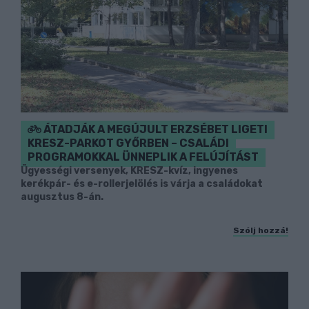
ÁTADJÁK A MEGÚJULT ERZSÉBET LIGETI
KRESZ-PARKOT GYŐRBEN – CSALÁDI
PROGRAMOKKAL ÜNNEPLIK A FELÚJÍTÁST
Ügyességi versenyek, KRESZ-kvíz, ingyenes
kerékpár- és e-rollerjelölés is várja a családokat
augusztus 8-án.
Szólj hozzá!