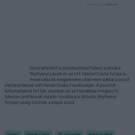
Kínos lehetett a szombathelyi Fidesz számára
Majthényi László és az ott felejtett lista fotója is,
mivel cikkünk megjelenése után nem sokkal a poszt
elérhetetlenné vált Hende Csaba Facebookján. A posztot
láthatatlanná tették, azonban az azt korábban megosztó
fideszes politikusok oldalán továbbra is látható. Majthényi
fotóját pedig törölték a képek közül.
Fidesz
Hende Csaba
EP-választás
Kubatov-lista