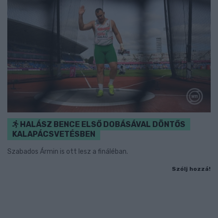
HALÁSZ BENCE ELSŐ DOBÁSÁVAL DÖNTŐS
KALAPÁCSVETÉSBEN
Szabados Ármin is ott lesz a fináléban.
Szólj hozzá!