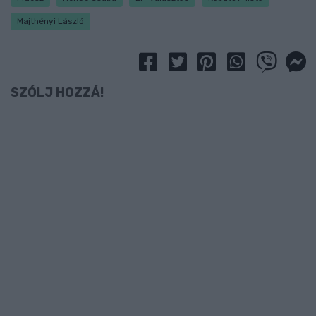
Majthényi László
SZÓLJ HOZZÁ!