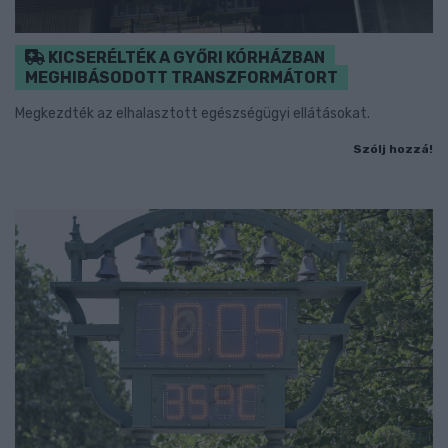
KICSERÉLTÉK A GYŐRI KÓRHÁZBAN
MEGHIBÁSODOTT TRANSZFORMÁTORT
Megkezdték az elhalasztott egészségügyi ellátásokat.
Szólj hozzá!