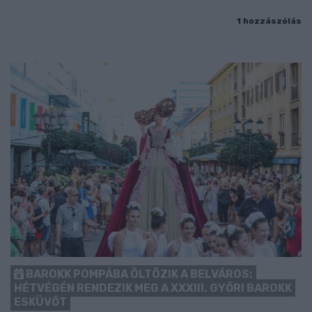
1 hozzászólás
BAROKK POMPÁBA ÖLTÖZIK A BELVÁROS:
HÉTVÉGÉN RENDEZIK MEG A XXXIII. GYŐRI BAROKK
ESKÜVŐT