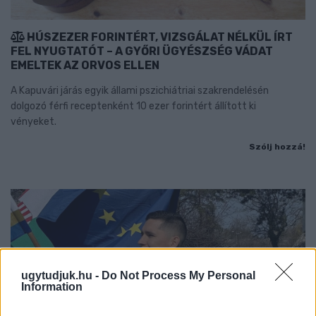
HÚSZEZER FORINTÉRT, VIZSGÁLAT NÉLKÜL ÍRT
FEL NYUGTATÓT – A GYŐRI ÜGYÉSZSÉG VÁDAT
EMELTEK AZ ORVOS ELLEN
A Kapuvári járás egyik állami pszichiátriai szakrendelésén
dolgozó férfi receptenként 10 ezer forintért állított ki
vényeket.
Szólj hozzá!
ugytudjuk.hu -
Do Not Process My Personal
Information