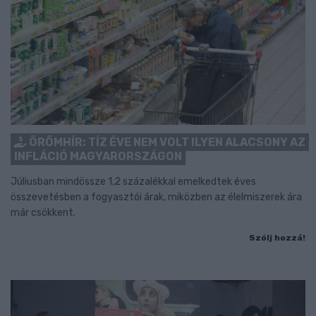
ÖRÖMHÍR: TÍZ ÉVE NEM VOLT ILYEN ALACSONY AZ
INFLÁCIÓ MAGYARORSZÁGON
Júliusban mindössze 1,2 százalékkal emelkedtek éves
összevetésben a fogyasztói árak, miközben az élelmiszerek ára
már csökkent.
Szólj hozzá!