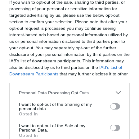
If you wish to opt-out of the sale, sharing to third parties, or
processing of your personal or sensitive information for
targeted advertising by us, please use the below opt-out
section to confirm your selection. Please note that after your
opt-out request is processed you may continue seeing
interest-based ads based on personal information utilized by
MEGSZÜNTETTÉK A NYOMOZÁST ABBAN A
us or personal information disclosed to third parties prior to
FELJELENTÉSBEN, AMIT A TISZÁS ELŐVÁLASZTÁS
your opt-out. You may separately opt-out of the further
KAPCSÁN NÉMETH MARTIN TETT MEG
disclosure of your personal information by third parties on the
IAB’s list of downstream participants. This information may
A politikus jelölt akkor úgy nyilatkozott, hogy szerinte választási
also be disclosed by us to third parties on the
IAB’s List of
beavatkozás történt, amiben akár a Fidesznek is szerepe
Downstream Participants
that may further disclose it to other
lehetett.
third parties.
Szólj hozzá!
Please note that this website/app uses one or more Google
Personal Data Processing Opt Outs
services and may gather and store information including but
not limited to your visit or usage behaviour. You may click to
I want to opt-out of the Sharing of my
personal data.
grant or deny consent to Google and its third-party tags to
Opted In
use your data for below specified purposes in below Google
consent section.
I want to opt-out of the Sale of my
Personal Data.
Opted In