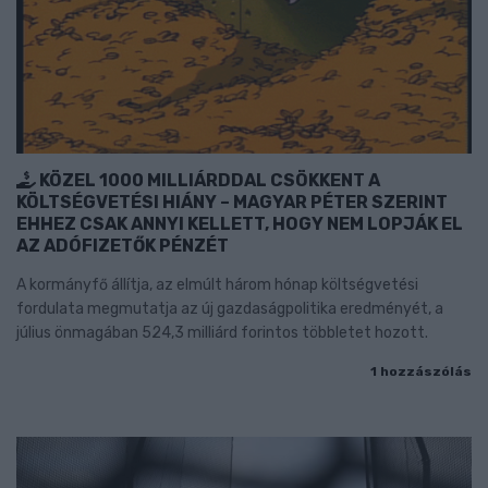
KÖZEL 1000 MILLIÁRDDAL CSÖKKENT A
KÖLTSÉGVETÉSI HIÁNY – MAGYAR PÉTER SZERINT
EHHEZ CSAK ANNYI KELLETT, HOGY NEM LOPJÁK EL
AZ ADÓFIZETŐK PÉNZÉT
A kormányfő állítja, az elmúlt három hónap költségvetési
fordulata megmutatja az új gazdaságpolitika eredményét, a
július önmagában 524,3 milliárd forintos többletet hozott.
1 hozzászólás