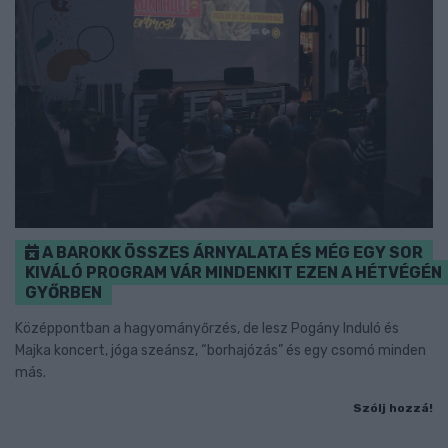
A BAROKK ÖSSZES ÁRNYALATA ÉS MÉG EGY SOR
KIVÁLÓ PROGRAM VÁR MINDENKIT EZEN A HÉTVÉGÉN
GYŐRBEN
Középpontban a hagyományőrzés, de lesz Pogány Induló és
Majka koncert, jóga szeánsz, “borhajózás” és egy csomó minden
más.
Szólj hozzá!