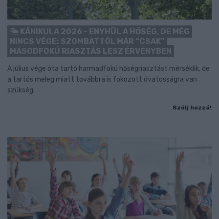
KÁNIKULA 2026 - ENYHÜL A HŐSÉG, DE MÉG
NINCS VÉGE: SZOMBATTÓL MÁR “CSAK”
MÁSODFOKÚ RIASZTÁS LESZ ÉRVÉNYBEN
A július vége óta tartó harmadfokú hőségriasztást mérséklik, de
a tartós meleg miatt továbbra is fokozott óvatosságra van
szükség.
Szólj hozzá!