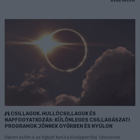
Szólj hozzá!
CSILLAGOK, HULLÓCSILLAGOK ÉS
NAPFOGYATKOZÁS: KÜLÖNLEGES CSILLAGÁSZATI
PROGRAMOK JÖNNEK GYŐRBEN ÉS NYÚLON
Három estén is az égbolt kerül a középpontba: távcsöves