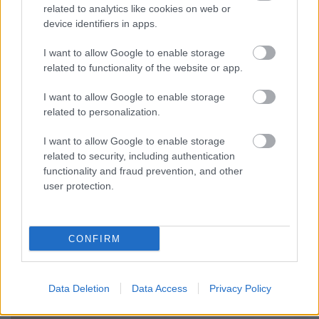
related to analytics like cookies on web or
device identifiers in apps.
I want to allow Google to enable storage
related to functionality of the website or app.
I want to allow Google to enable storage
related to personalization.
I want to allow Google to enable storage
related to security, including authentication
functionality and fraud prevention, and other
user protection.
MIT LEHET TENNI, HA A BABA NEM FOGADJA EL A
CUMISÜVEGET?
Sok szülő találkozik azzal a helyzettel, hogy a baba egyszerűen
CONFIRM
elutasítja a cumisüveget.
Szólj hozzá!
Data Deletion
Data Access
Privacy Policy