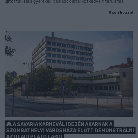
újították fel a gyerekek, családok által közkedvelt területet.
Szólj hozzá!
A SAVARIA KARNEVÁL IDEJÉN AKARNAK A
SZOMBATHELYI VÁROSHÁZA ELŐTT DEMONSTRÁLNI
AZ OLADI PLATÓ LAKÓI