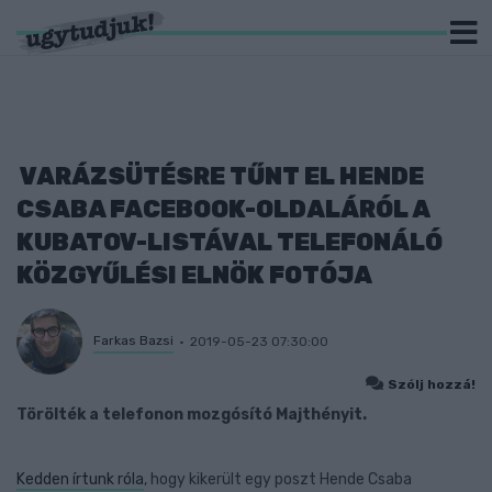
VARÁZSÜTÉSRE TŰNT EL HENDE
CSABA FACEBOOK-OLDALÁRÓL A
KUBATOV-LISTÁVAL TELEFONÁLÓ
KÖZGYŰLÉSI ELNÖK FOTÓJA
Farkas Bazsi
2019-05-23 07:30:00
Szólj hozzá!
Törölték a telefonon mozgósító Majthényit.
Kedden írtunk róla
, hogy kikerült egy poszt Hende Csaba