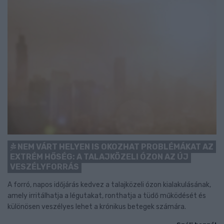
NEM VÁRT HELYEN IS OKOZHAT PROBLÉMÁKAT AZ
EXTRÉM HŐSÉG: A TALAJKÖZELI ÓZON AZ ÚJ
VESZÉLYFORRÁS
A forró, napos időjárás kedvez a talajközeli ózon kialakulásának,
amely irritálhatja a légutakat, ronthatja a tüdő működését és
különösen veszélyes lehet a krónikus betegek számára.