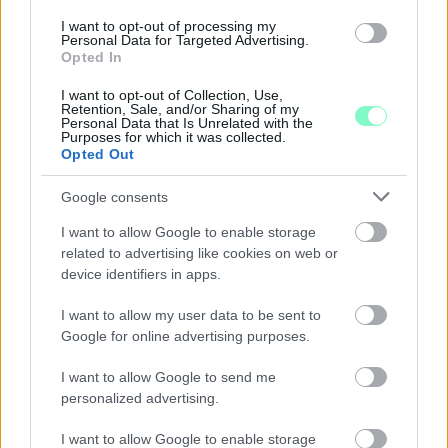
I want to opt-out of processing my
Personal Data for Targeted Advertising.
Opted In
I want to opt-out of Collection, Use,
Retention, Sale, and/or Sharing of my
Personal Data that Is Unrelated with the
Purposes for which it was collected.
Opted Out
GYŐR TOVÁBBRA IS TAKARÉKOSKODIK: NEM
Google consents
KAPCSOLJÁK VISSZA A DÍSZKIVILÁGÍTÁST, ÉS A
I want to allow Google to enable storage
LEGTÖBB SZÖKŐKÚT SEM INDUL ÚJRA
related to advertising like cookies on web or
Pintér Bence polgármester szerint az enyhülés csak átmeneti,
device identifiers in apps.
ezért az újabb hőhullámra készülve fenntartják a víz- és
energiahasználat csökkentésére hozott városi intézkedéseket.
I want to allow my user data to be sent to
Google for online advertising purposes.
Szólj hozzá!
I want to allow Google to send me
personalized advertising.
I want to allow Google to enable storage