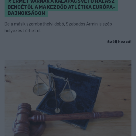
ÉRMET VÁRNAK A KALAPÁCSVETŐ HALÁSZ
BENCÉTŐL A MA KEZDŐD ATLÉTIKA EURÓPA-
BAJNOKSÁGON
De a másik szombathelyi dobó, Szabados Ármin is szép
helyezést érhet el.
Szólj hozzá!