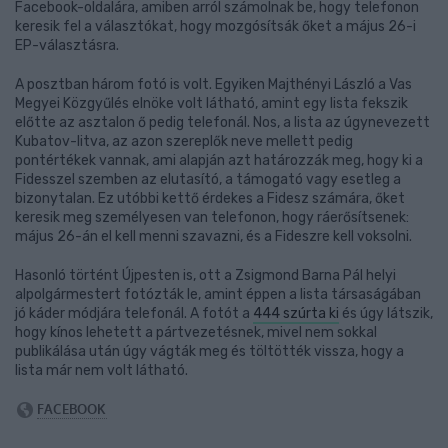
Facebook-oldalára, amiben arról számolnak be, hogy telefonon
keresik fel a választókat, hogy mozgósítsák őket a május 26-i
EP-választásra.
A posztban három fotó is volt. Egyiken Majthényi László a Vas
Megyei Közgyűlés elnöke volt látható, amint egy lista fekszik
előtte az asztalon ő pedig telefonál. Nos, a lista az úgynevezett
Kubatov-litva, az azon szereplők neve mellett pedig
pontértékek vannak, ami alapján azt határozzák meg, hogy ki a
Fidesszel szemben az elutasító, a támogató vagy esetleg a
bizonytalan. Ez utóbbi kettő érdekes a Fidesz számára, őket
keresik meg személyesen van telefonon, hogy ráerősítsenek:
május 26-án el kell menni szavazni, és a Fideszre kell voksolni.
Hasonló történt Újpesten is, ott a Zsigmond Barna Pál helyi
alpolgármestert fotózták le, amint éppen a lista társaságában
jó káder módjára telefonál. A fotót a
444 szúrta ki
és úgy látszik,
hogy kínos lehetett a pártvezetésnek, mivel nem sokkal
publikálása után úgy vágták meg és töltötték vissza, hogy a
lista már nem volt látható.