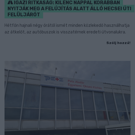
IGAZI RITKASÁG: KILENC NAPPAL KORÁBBAN
NYITJÁK MEG A FELÚJÍTÁS ALATT ÁLLÓ HECSEI ÚTI
FELÜLJÁRÓT
Hétfőn hajnali négy órától ismét minden közlekedő használhatja
az átkelőt, az autóbuszok is visszatérnek eredeti útvonalukra.
Szólj hozzá!