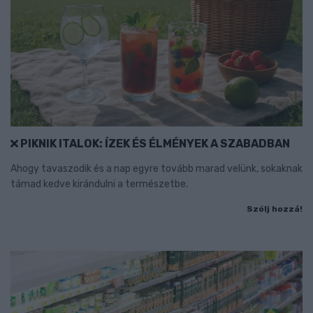
PIKNIK ITALOK: ÍZEK ÉS ÉLMÉNYEK A SZABADBAN
Ahogy tavaszodik és a nap egyre tovább marad velünk, sokaknak
támad kedve kirándulni a természetbe.
Szólj hozzá!