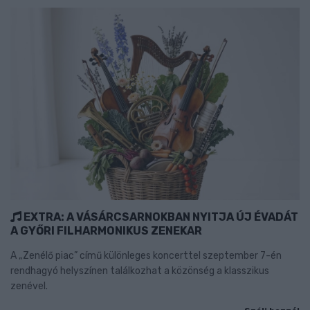
EXTRA: A VÁSÁRCSARNOKBAN NYITJA ÚJ ÉVADÁT
A GYŐRI FILHARMONIKUS ZENEKAR
A „Zenélő piac” című különleges koncerttel szeptember 7-én
rendhagyó helyszínen találkozhat a közönség a klasszikus
zenével.