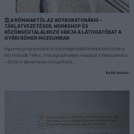
A RÓMAIAKTÓL AZ AGYAGKATONÁKIG –
TÁRLATVEZETÉSEK, WORKSHOP ÉS
KÖZÖNSÉGTALÁLKOZÓ VÁRJA A LÁTOGATÓKAT A
GYŐRI RÓMER MÚZEUMBAN
Ingyenes programokkal és különleges kiállításokkal készülnek a
hét második felére, a hőségriadó idején ráadásul a Várkazamata
– Kőtár is díjmentesen látogatható.
Szólj hozzá!