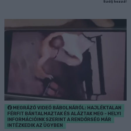
Szólj hozzá!
MEGRÁZÓ VIDEÓ BÁBOLNÁRÓL: HAJLÉKTALAN
FÉRFIT BÁNTALMAZTAK ÉS ALÁZTAK MEG - HELYI
INFORMÁCIÓINK SZERINT A RENDŐRSÉG MÁR
INTÉZKEDIK AZ ÜGYBEN