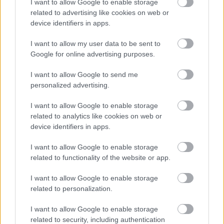
I want to allow Google to enable storage
related to advertising like cookies on web or
device identifiers in apps.
I want to allow my user data to be sent to
Google for online advertising purposes.
I want to allow Google to send me
personalized advertising.
ENERGIATAKARÉKOSSÁG: KORÁBBAN KEZDŐDIK
A GYŐRI AUDI ETO KC PÉNTEKI FELKÉSZÜLÉSI
I want to allow Google to enable storage
MÉRKŐZÉSE
related to analytics like cookies on web or
Az energiaellátás tehermentesítése érdekében másfél órával
device identifiers in apps.
előrébb hozták a Brest Bretagne Handball elleni találkozó
kezdését.
I want to allow Google to enable storage
related to functionality of the website or app.
1 hozzászólás
I want to allow Google to enable storage
related to personalization.
I want to allow Google to enable storage
related to security, including authentication