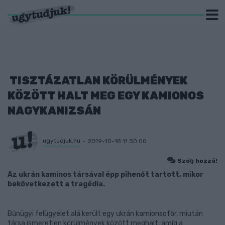
TISZTÁZATLAN KÖRÜLMÉNYEK
KÖZÖTT HALT MEG EGY KAMIONOS
NAGYKANIZSÁN
ugytudjuk.hu
2019-10-18 11:30:00
Szólj hozzá!
Az ukrán kaminos társával épp pihenőt tartott, mikor
bekövetkezett a tragédia.
Bűnügyi felügyelet alá került egy ukrán kamionsofőr, miután
társa ismeretlen körülmények között meghalt, amíg a