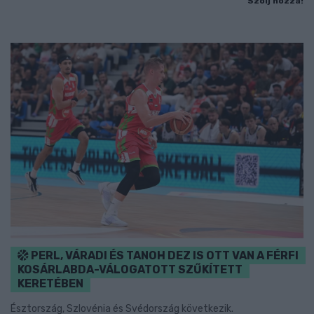
Szólj hozzá!
PERL, VÁRADI ÉS TANOH DEZ IS OTT VAN A FÉRFI
KOSÁRLABDA-VÁLOGATOTT SZŰKÍTETT
KERETÉBEN
Észtország, Szlovénia és Svédország következik.