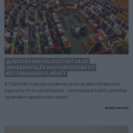
KEDDEN MEGVÁLASZTHATJA AZ
ORSZÁGGYŰLÉS MAGYARORSZÁG ÚJ
KÖZTÁRSASÁGI ELNÖKÉT
A TISZA Párt frakciója kezdeményezte az államfőválasztás
augusztus 11-re való kitűzését - a kormánypárti jelölt személye
ugyanakkor egyelőre nem ismert.
Szólj hozzá!