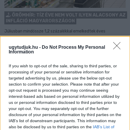
ÖRÖMHÍR: TÍZ ÉVE NEM VOLT ILYEN ALACSONY AZ
INFLÁCIÓ MAGYARORSZÁGON
Júliusban mindössze 1,2 százalékkal emelkedtek éves
összevetésben a fogyasztói árak, miközben az élelmiszerek ára
már csökkent.
ugytudjuk.hu -
Do Not Process My Personal
Information
Szólj hozzá!
If you wish to opt-out of the sale, sharing to third parties, or
processing of your personal or sensitive information for
targeted advertising by us, please use the below opt-out
section to confirm your selection. Please note that after your
opt-out request is processed you may continue seeing
interest-based ads based on personal information utilized by
us or personal information disclosed to third parties prior to
your opt-out. You may separately opt-out of the further
disclosure of your personal information by third parties on the
IAB’s list of downstream participants. This information may
also be disclosed by us to third parties on the
IAB’s List of