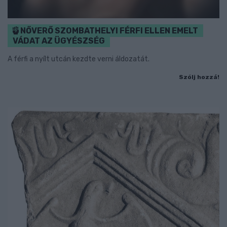
NŐVERŐ SZOMBATHELYI FÉRFI ELLEN EMELT
VÁDAT AZ ÜGYÉSZSÉG
A férfi a nyílt utcán kezdte verni áldozatát.
Szólj hozzá!