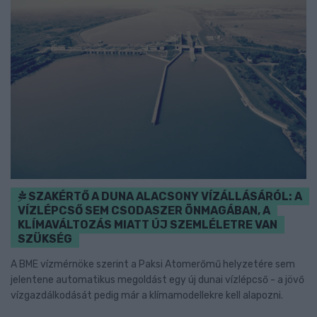
SZAKÉRTŐ A DUNA ALACSONY VÍZÁLLÁSÁRÓL: A
VÍZLÉPCSŐ SEM CSODASZER ÖNMAGÁBAN, A
KLÍMAVÁLTOZÁS MIATT ÚJ SZEMLÉLETRE VAN
SZÜKSÉG
A BME vízmérnöke szerint a Paksi Atomerőmű helyzetére sem
jelentene automatikus megoldást egy új dunai vízlépcső - a jövő
vízgazdálkodását pedig már a klímamodellekre kell alapozni.