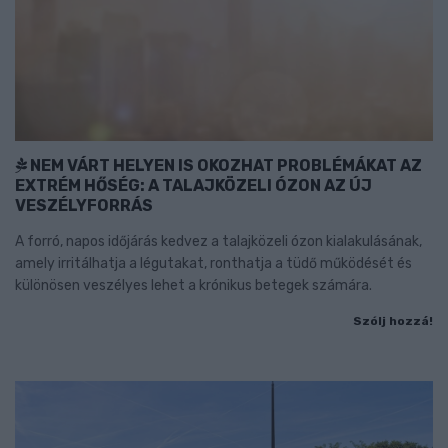
NEM VÁRT HELYEN IS OKOZHAT PROBLÉMÁKAT AZ
EXTRÉM HŐSÉG: A TALAJKÖZELI ÓZON AZ ÚJ
VESZÉLYFORRÁS
A forró, napos időjárás kedvez a talajközeli ózon kialakulásának,
amely irritálhatja a légutakat, ronthatja a tüdő működését és
különösen veszélyes lehet a krónikus betegek számára.
Szólj hozzá!