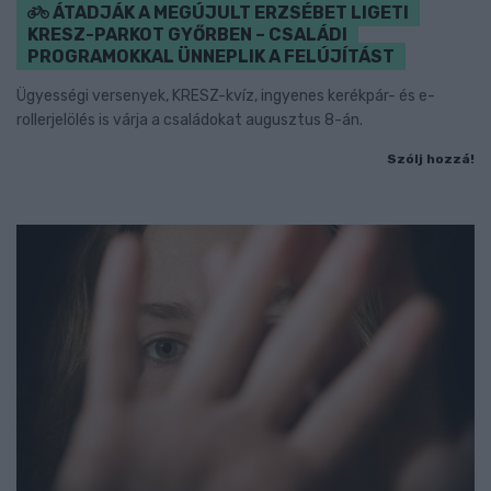
ÁTADJÁK A MEGÚJULT ERZSÉBET LIGETI
KRESZ-PARKOT GYŐRBEN – CSALÁDI
PROGRAMOKKAL ÜNNEPLIK A FELÚJÍTÁST
Ügyességi versenyek, KRESZ-kvíz, ingyenes kerékpár- és e-
rollerjelölés is várja a családokat augusztus 8-án.
Szólj hozzá!