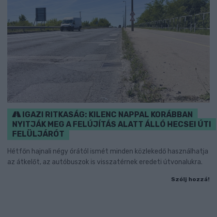
IGAZI RITKASÁG: KILENC NAPPAL KORÁBBAN
NYITJÁK MEG A FELÚJÍTÁS ALATT ÁLLÓ HECSEI ÚTI
FELÜLJÁRÓT
Hétfőn hajnali négy órától ismét minden közlekedő használhatja
az átkelőt, az autóbuszok is visszatérnek eredeti útvonalukra.
Szólj hozzá!