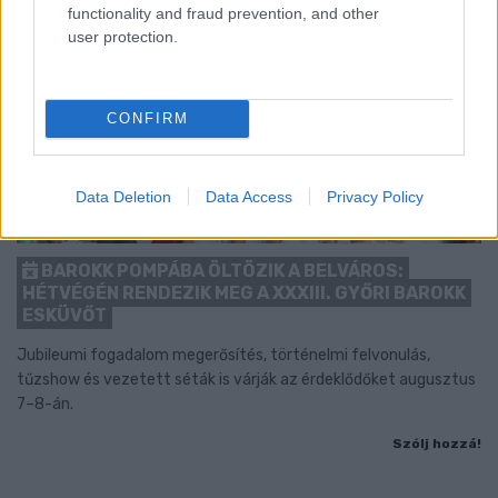
functionality and fraud prevention, and other
user protection.
CONFIRM
Data Deletion
Data Access
Privacy Policy
BAROKK POMPÁBA ÖLTÖZIK A BELVÁROS:
HÉTVÉGÉN RENDEZIK MEG A XXXIII. GYŐRI BAROKK
ESKÜVŐT
Jubileumi fogadalom megerősítés, történelmi felvonulás,
tűzshow és vezetett séták is várják az érdeklődőket augusztus
7–8-án.
Szólj hozzá!