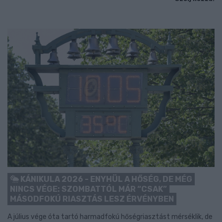
KÁNIKULA 2026 - ENYHÜL A HŐSÉG, DE MÉG
NINCS VÉGE: SZOMBATTÓL MÁR “CSAK”
MÁSODFOKÚ RIASZTÁS LESZ ÉRVÉNYBEN
A július vége óta tartó harmadfokú hőségriasztást mérséklik, de