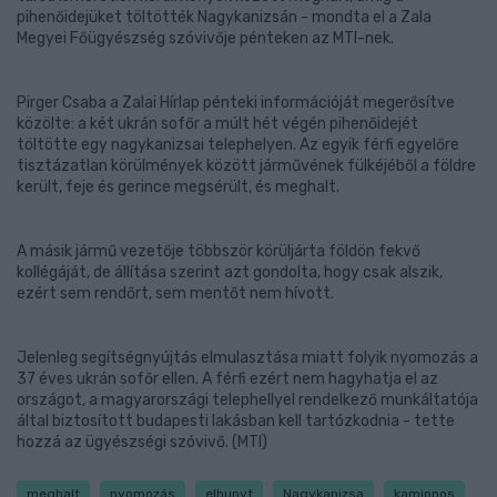
pihenőidejüket töltötték Nagykanizsán - mondta el a Zala
Megyei Főügyészség szóvivője pénteken az MTI-nek.
Pirger Csaba a Zalai Hírlap pénteki információját megerősítve
közölte: a két ukrán sofőr a múlt hét végén pihenőidejét
töltötte egy nagykanizsai telephelyen. Az egyik férfi egyelőre
tisztázatlan körülmények között járművének fülkéjéből a földre
került, feje és gerince megsérült, és meghalt.
A másik jármű vezetője többször körüljárta földön fekvő
kollégáját, de állítása szerint azt gondolta, hogy csak alszik,
ezért sem rendőrt, sem mentőt nem hívott.
Jelenleg segítségnyújtás elmulasztása miatt folyik nyomozás a
37 éves ukrán sofőr ellen. A férfi ezért nem hagyhatja el az
országot, a magyarországi telephellyel rendelkező munkáltatója
által biztosított budapesti lakásban kell tartózkodnia - tette
hozzá az ügyészségi szóvivő. (MTI)
meghalt
nyomozás
elhunyt
Nagykanizsa
kamionos