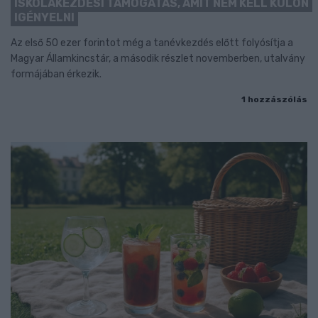
ISKOLAKEZDÉSI TÁMOGATÁS, AMIT NEM KELL KÜLÖN
IGÉNYELNI
Az első 50 ezer forintot még a tanévkezdés előtt folyósítja a
Magyar Államkincstár, a második részlet novemberben, utalvány
formájában érkezik.
1 hozzászólás