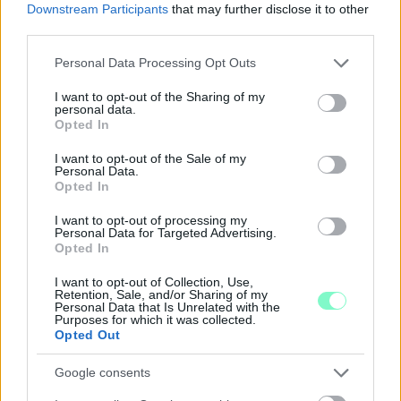
Downstream Participants
that may further disclose it to other
third parties.
Please note that this website/app uses one or more Google
Personal Data Processing Opt Outs
services and may gather and store information including but
A BAROKK ÖSSZES ÁRNYALATA ÉS MÉG EGY SOR
not limited to your visit or usage behaviour. You may click to
I want to opt-out of the Sharing of my
KIVÁLÓ PROGRAM VÁR MINDENKIT EZEN A HÉTVÉGÉN
personal data.
grant or deny consent to Google and its third-party tags to
Opted In
GYŐRBEN
use your data for below specified purposes in below Google
consent section.
I want to opt-out of the Sale of my
Középpontban a hagyományőrzés, de lesz Pogány Induló és
Personal Data.
Majka koncert, jóga szeánsz, “borhajózás” és egy csomó minden
Opted In
más.
I want to opt-out of processing my
Szólj hozzá!
Personal Data for Targeted Advertising.
Opted In
I want to opt-out of Collection, Use,
Retention, Sale, and/or Sharing of my
Personal Data that Is Unrelated with the
Purposes for which it was collected.
Opted Out
Google consents