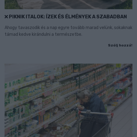
PIKNIK ITALOK: ÍZEK ÉS ÉLMÉNYEK A SZABADBAN
Ahogy tavaszodik és a nap egyre tovább marad velünk, sokaknak
támad kedve kirándulni a természetbe.
Szólj hozzá!