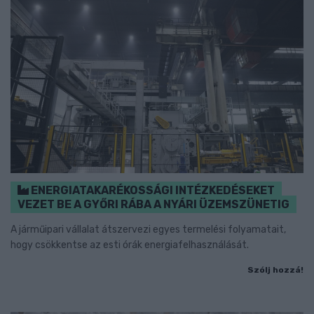
ENERGIATAKARÉKOSSÁGI INTÉZKEDÉSEKET
VEZET BE A GYŐRI RÁBA A NYÁRI ÜZEMSZÜNETIG
A járműipari vállalat átszervezi egyes termelési folyamatait,
hogy csökkentse az esti órák energiafelhasználását.
Szólj hozzá!