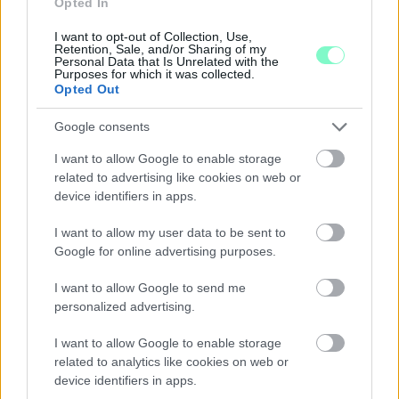
Opted In
I want to opt-out of Collection, Use,
Retention, Sale, and/or Sharing of my
A RÓMAIAKTÓL AZ AGYAGKATONÁKIG –
Personal Data that Is Unrelated with the
Purposes for which it was collected.
TÁRLATVEZETÉSEK, WORKSHOP ÉS
Opted Out
KÖZÖNSÉGTALÁLKOZÓ VÁRJA A LÁTOGATÓKAT A
GYŐRI RÓMER MÚZEUMBAN
Google consents
Ingyenes programokkal és különleges kiállításokkal készülnek a
I want to allow Google to enable storage
hét második felére, a hőségriadó idején ráadásul a Várkazamata
related to advertising like cookies on web or
– Kőtár is díjmentesen látogatható.
device identifiers in apps.
Szólj hozzá!
I want to allow my user data to be sent to
Google for online advertising purposes.
I want to allow Google to send me
personalized advertising.
I want to allow Google to enable storage
related to analytics like cookies on web or
device identifiers in apps.