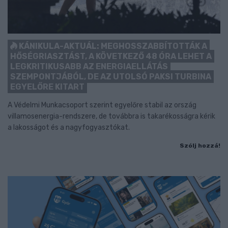
KÁNIKULA-AKTUÁL: MEGHOSSZABBÍTOTTÁK A
HŐSÉGRIASZTÁST, A KÖVETKEZŐ 48 ÓRA LEHET A
LEGKRITIKUSABB AZ ENERGIAELLÁTÁS
SZEMPONTJÁBÓL, DE AZ UTOLSÓ PAKSI TURBINA
EGYELŐRE KITART
A Védelmi Munkacsoport szerint egyelőre stabil az ország
villamosenergia-rendszere, de továbbra is takarékosságra kérik
a lakosságot és a nagyfogyasztókat.
Szólj hozzá!