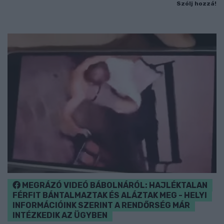
Szólj hozzá!
MEGRÁZÓ VIDEÓ BÁBOLNÁRÓL: HAJLÉKTALAN
FÉRFIT BÁNTALMAZTAK ÉS ALÁZTAK MEG - HELYI
INFORMÁCIÓINK SZERINT A RENDŐRSÉG MÁR
INTÉZKEDIK AZ ÜGYBEN