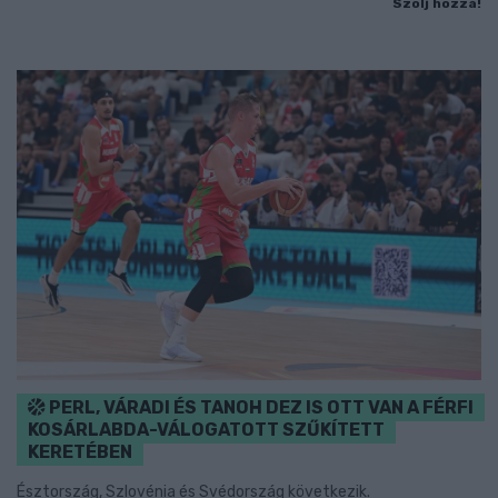
Szólj hozzá!
PERL, VÁRADI ÉS TANOH DEZ IS OTT VAN A FÉRFI
KOSÁRLABDA-VÁLOGATOTT SZŰKÍTETT
KERETÉBEN
Észtország, Szlovénia és Svédország következik.