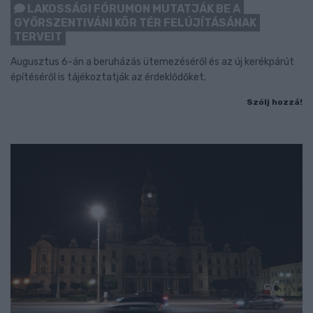
LAKOSSÁGI FÓRUMON MUTATJÁK BE A
GYŐRSZENTIVÁNI KÖR TÉR FELÚJÍTÁSÁNAK
TERVEIT
Augusztus 6-án a beruházás ütemezéséről és az új kerékpárút
építéséről is tájékoztatják az érdeklődőket.
Szólj hozzá!