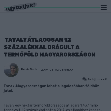
TAVALY ÁTLAGOSAN 12
SZÁZALÉKKAL DRÁGULT A
TERMŐFÖLD MAGYARORSZÁGON
Fehér Buda
2019-03-02 08:58:00
Szólj hozzá!
Észak-Magyarországon lehet a legolcsóbban földhöz
jutni.
Tavaly egy hektár termőföld országos átlagára 1,437 millió
forint volt, 12 százalékkal nőtt a 2017-es átlagárhoz képest -