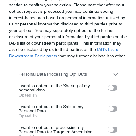
section to confirm your selection. Please note that after your
opt-out request is processed you may continue seeing
interest-based ads based on personal information utilized by
NŐVERŐ SZOMBATHELYI FÉRFI ELLEN EMELT
us or personal information disclosed to third parties prior to
VÁDAT AZ ÜGYÉSZSÉG
your opt-out. You may separately opt-out of the further
A férfi a nyílt utcán kezdte verni áldozatát.
disclosure of your personal information by third parties on the
IAB’s list of downstream participants. This information may
Szólj hozzá!
also be disclosed by us to third parties on the
IAB’s List of
Downstream Participants
that may further disclose it to other
third parties.
Please note that this website/app uses one or more Google
Personal Data Processing Opt Outs
services and may gather and store information including but
not limited to your visit or usage behaviour. You may click to
I want to opt-out of the Sharing of my
personal data.
grant or deny consent to Google and its third-party tags to
Opted In
use your data for below specified purposes in below Google
consent section.
I want to opt-out of the Sale of my
Personal Data.
Opted In
I want to opt-out of processing my
Personal Data for Targeted Advertising.