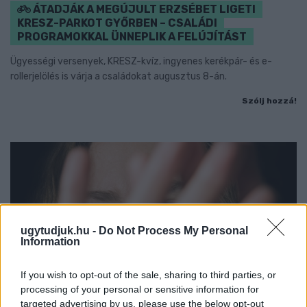
ÁTADJÁK A MEGÚJULT ERZSÉBET LIGETI
KRESZ-PARKOT GYŐRBEN – CSALÁDI
PROGRAMOKKAL ÜNNEPLIK A FELÚJÍTÁST
Ügyességi versenyek, KRESZ-kvíz, ingyenes kerékpár- és e-
rollerjelölés is várja a családokat augusztus 8-án.
Szólj hozzá!
ugytudjuk.hu -
Do Not Process My Personal
Information
If you wish to opt-out of the sale, sharing to third parties, or
processing of your personal or sensitive information for
targeted advertising by us, please use the below opt-out