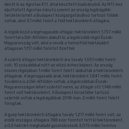
derült ki az Agrotax Kft. által készített kiadványból. Az MTI-hez
eljuttatott Agrotax iránytű szerint az ország legdrágább
területei ismét a Budapest közigazgatásához tartozó földek
voltak, ahol 3,1 millió forint a föld hektáronkénti átlagára.
A régiók közül a legmagasabb átlagár, hektáronként 1,757 millió
forinttal a Dél-Alföldön alakult ki, a legolcsóbb régió Észak-
Magyarország volt, ahol a vevők a termőföld hektárjáért
átlagosan 1,117 millió forintot fizettek.
A szántó átlagos hektáronkénti ára tavaly 1,551 millió forint
volt, 10 százalékkal nőtt az előző évhez képest. Az ország
összes régiójában 1 millió forint felett alakultak a hektáronkénti
átlagárak. A legmagasabb árak, hektáronként 1,847 millió forint,
továbbra is a Dél-Alföldön voltak, a legolcsóbban Észak-
Magyarországon lehet szántót venni, az átlagár ott 1,148 millió
forint volt hektáronként. A Budapest körzetébe tartozó
szántók voltak a legdrágábbak 2018-ban, 2 millió forint felett
forogtak.
A gyep hektáronkénti átlagára tavaly 1,217 millió forint volt, az
erdők országos átlagára 788 ezer forintot tett ki hektáronként,
a 0,5 hektárt meghaladó gyümölcsösök 2,075 millió forintos