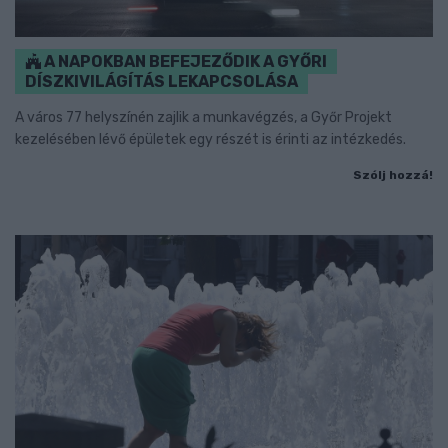
A NAPOKBAN BEFEJEZŐDIK A GYŐRI
DÍSZKIVILÁGÍTÁS LEKAPCSOLÁSA
A város 77 helyszínén zajlik a munkavégzés, a Győr Projekt
kezelésében lévő épületek egy részét is érinti az intézkedés.
Szólj hozzá!