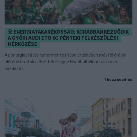
ENERGIATAKARÉKOSSÁG: KORÁBBAN KEZDŐDIK
A GYŐRI AUDI ETO KC PÉNTEKI FELKÉSZÜLÉSI
MÉRKŐZÉSE
Az energiaellátás tehermentesítése érdekében másfél órával
előrébb hozták a Brest Bretagne Handball elleni találkozó
kezdését.
1 hozzászólás