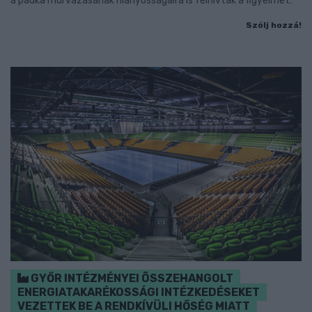
a padka murvázásának hiányosságaira is felhívták a figyelmet.
Szólj hozzá!
GYŐR INTÉZMÉNYEI ÖSSZEHANGOLT
ENERGIATAKARÉKOSSÁGI INTÉZKEDÉSEKET
VEZETTEK BE A RENDKÍVÜLI HŐSÉG MIATT