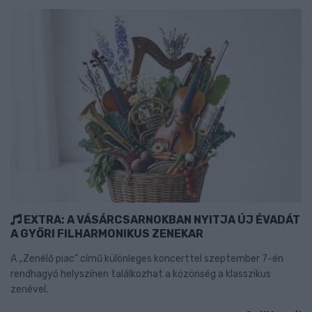
EXTRA: A VÁSÁRCSARNOKBAN NYITJA ÚJ ÉVADÁT
A GYŐRI FILHARMONIKUS ZENEKAR
A „Zenélő piac” című különleges koncerttel szeptember 7-én
rendhagyó helyszínen találkozhat a közönség a klasszikus
zenével.