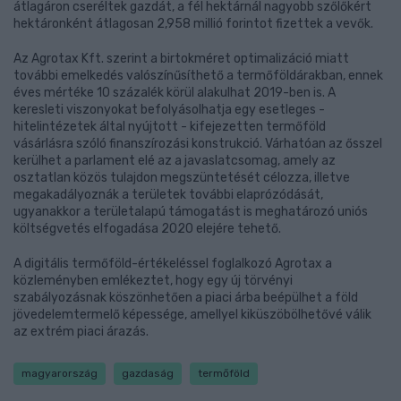
átlagáron cseréltek gazdát, a fél hektárnál nagyobb szőlőkért
hektáronként átlagosan 2,958 millió forintot fizettek a vevők.
Az Agrotax Kft. szerint a birtokméret optimalizáció miatt
további emelkedés valószínűsíthető a termőföldárakban, ennek
éves mértéke 10 százalék körül alakulhat 2019-ben is. A
keresleti viszonyokat befolyásolhatja egy esetleges -
hitelintézetek által nyújtott - kifejezetten termőföld
vásárlásra szóló finanszírozási konstrukció. Várhatóan az ősszel
kerülhet a parlament elé az a javaslatcsomag, amely az
osztatlan közös tulajdon megszüntetését célozza, illetve
megakadályoznák a területek további elaprózódását,
ugyanakkor a területalapú támogatást is meghatározó uniós
költségvetés elfogadása 2020 elejére tehető.
A digitális termőföld-értékeléssel foglalkozó Agrotax a
közleményben emlékeztet, hogy egy új törvényi
szabályozásnak köszönhetően a piaci árba beépülhet a föld
jövedelemtermelő képessége, amellyel kiküszöbölhetővé válik
az extrém piaci árazás.
magyarország
gazdaság
termőföld