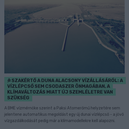
SZAKÉRTŐ A DUNA ALACSONY VÍZÁLLÁSÁRÓL: A
VÍZLÉPCSŐ SEM CSODASZER ÖNMAGÁBAN, A
KLÍMAVÁLTOZÁS MIATT ÚJ SZEMLÉLETRE VAN
SZÜKSÉG
A BME vízmérnöke szerint a Paksi Atomerőmű helyzetére sem
jelentene automatikus megoldást egy új dunai vízlépcső - a jövő
vízgazdálkodását pedig már a klímamodellekre kell alapozni.