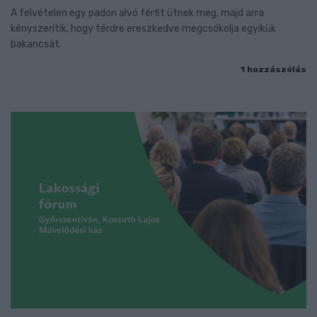
A felvételen egy padon alvó férfit ütnek meg, majd arra
kényszerítik, hogy térdre ereszkedve megcsókolja egyikük
bakancsát.
1 hozzászólás