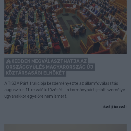
KEDDEN MEGVÁLASZTHATJA AZ
ORSZÁGGYŰLÉS MAGYARORSZÁG ÚJ
KÖZTÁRSASÁGI ELNÖKÉT
A TISZA Párt frakciója kezdeményezte az államfőválasztás
augusztus 11-re való kitűzését - a kormánypárti jelölt személye
ugyanakkor egyelőre nem ismert.
Szólj hozzá!