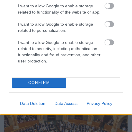
I want to allow Google to enable storage
related to functionality of the website or app.
I want to allow Google to enable storage
related to personalization.
I want to allow Google to enable storage
CZUNYINÉ HARCA A GMAIL ÉS AZ ÖNKÉNY ELLEN
related to security, including authentication
- LETILTOTTA A GOOGLE A VÉDVONAL LEVELEZŐ
functionality and fraud prevention, and other
FIÓKJÁT
user protection.
Nem vicc! A Fidesz maradéka tényleg egy ingyenes e-mail
szolgáltatást használt, hogy megvédje a Fidesz maradékát.
CONFIRM
Szólj hozzá!
Data Deletion
Data Access
Privacy Policy