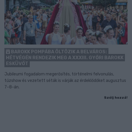
BAROKK POMPÁBA ÖLTÖZIK A BELVÁROS:
HÉTVÉGÉN RENDEZIK MEG A XXXIII. GYŐRI BAROKK
ESKÜVŐT
Jubileumi fogadalom megerősítés, történelmi felvonulás,
tűzshow és vezetett séták is várják az érdeklődőket augusztus
7–8-án.
Szólj hozzá!