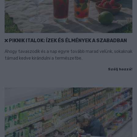
PIKNIK ITALOK: ÍZEK ÉS ÉLMÉNYEK A SZABADBAN
Ahogy tavaszodik és a nap egyre tovább marad velünk, sokaknak
támad kedve kirándulni a természetbe.
Szólj hozzá!