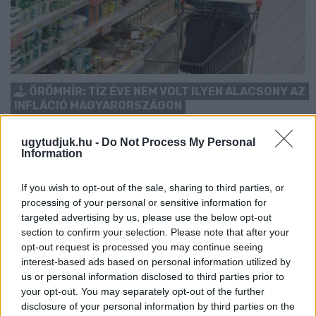
ÖRÖMHÍR: TÍZ ÉVE NEM VOLT ILYEN ALACSONY AZ
INFLÁCIÓ MAGYARORSZÁGON
Júliusban mindössze 1,2 százalékkal emelkedtek éves
ugytudjuk.hu -
Do Not Process My Personal
összevetésben a fogyasztói árak, miközben az élelmiszerek ára
Information
már csökkent.
If you wish to opt-out of the sale, sharing to third parties, or
Szólj hozzá!
processing of your personal or sensitive information for
targeted advertising by us, please use the below opt-out
section to confirm your selection. Please note that after your
opt-out request is processed you may continue seeing
interest-based ads based on personal information utilized by
us or personal information disclosed to third parties prior to
your opt-out. You may separately opt-out of the further
disclosure of your personal information by third parties on the