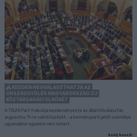
KEDDEN MEGVÁLASZTHATJA AZ
ORSZÁGGYŰLÉS MAGYARORSZÁG ÚJ
KÖZTÁRSASÁGI ELNÖKÉT
A TISZA Párt frakciója kezdeményezte az államfőválasztás
augusztus 11-re való kitűzését - a kormánypárti jelölt személye
ugyanakkor egyelőre nem ismert.
Szólj hozzá!