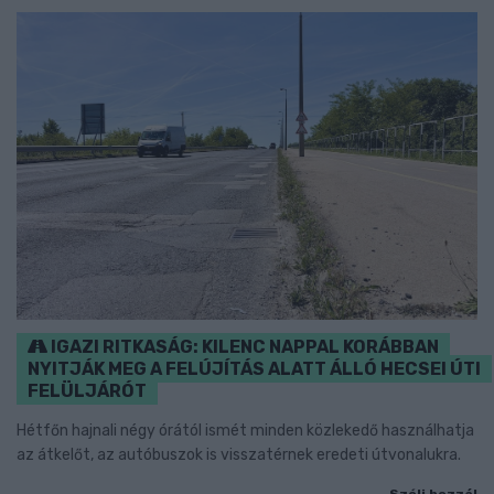
IGAZI RITKASÁG: KILENC NAPPAL KORÁBBAN
NYITJÁK MEG A FELÚJÍTÁS ALATT ÁLLÓ HECSEI ÚTI
FELÜLJÁRÓT
Hétfőn hajnali négy órától ismét minden közlekedő használhatja
az átkelőt, az autóbuszok is visszatérnek eredeti útvonalukra.
Szólj hozzá!