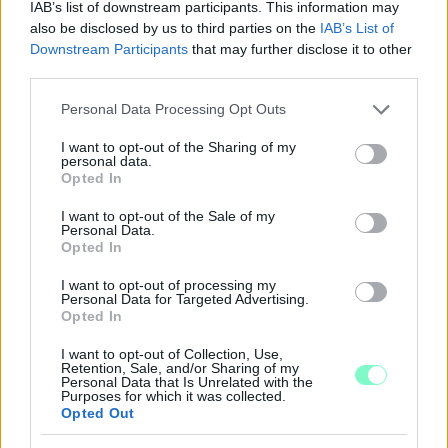
IAB’s list of downstream participants. This information may
also be disclosed by us to third parties on the
IAB’s List of
Downstream Participants
that may further disclose it to other
third parties.
Please note that this website/app uses one or more Google
Personal Data Processing Opt Outs
services and may gather and store information including but
not limited to your visit or usage behaviour. You may click to
I want to opt-out of the Sharing of my
personal data.
grant or deny consent to Google and its third-party tags to
Opted In
A BAROKK ÖSSZES ÁRNYALATA ÉS MÉG EGY SOR
use your data for below specified purposes in below Google
KIVÁLÓ PROGRAM VÁR MINDENKIT EZEN A HÉTVÉGÉN
consent section.
I want to opt-out of the Sale of my
GYŐRBEN
Personal Data.
Opted In
Középpontban a hagyományőrzés, de lesz Pogány Induló és
Majka koncert, jóga szeánsz, “borhajózás” és egy csomó minden
I want to opt-out of processing my
Personal Data for Targeted Advertising.
más.
Opted In
Szólj hozzá!
I want to opt-out of Collection, Use,
Retention, Sale, and/or Sharing of my
Personal Data that Is Unrelated with the
Purposes for which it was collected.
Opted Out