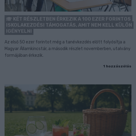
KÉT RÉSZLETBEN ÉRKEZIK A 100 EZER FORINTOS
ISKOLAKEZDÉSI TÁMOGATÁS, AMIT NEM KELL KÜLÖN
IGÉNYELNI
Az első 50 ezer forintot még a tanévkezdés előtt folyósítja a
Magyar Államkincstár, a második részlet novemberben, utalvány
formájában érkezik.
1 hozzászólás