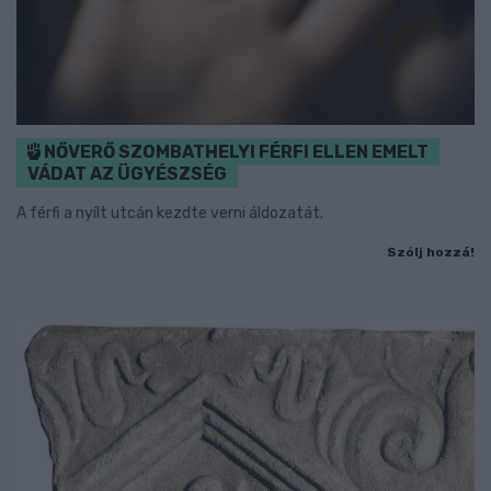
NŐVERŐ SZOMBATHELYI FÉRFI ELLEN EMELT
VÁDAT AZ ÜGYÉSZSÉG
A férfi a nyílt utcán kezdte verni áldozatát.
Szólj hozzá!