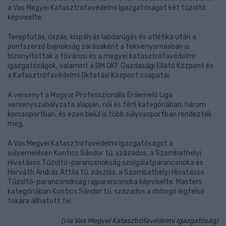
a Vas Megyei Katasztrófavédelmi Igazgatóságot két tűzoltó
képviselte.
Terepfutás, úszás, kispályás labdarúgás és atlétika után a
pontszerző bajnokság zárásaként a fekvenyomásban is
bizonyítottak a fővárosi és a megyei katasztrófavédelmi
igazgatóságok, valamint a BM OKF Gazdasági Ellátó Központ és
a Katasztrófavédelmi Oktatási Központ csapatai.
A versenyt a Magyar Professzionális Erőemelő Liga
versenyszabályzata alapján, női és férfi kategóriában, három
korcsoportban, és ezen belül is több súlycsoportban rendezték
meg.
A Vas Megyei Katasztrófavédelmi Igazgatóságot a
súlyemelésen Kontics Sándor tű. százados, a Szombathelyi
Hivatásos Tűzoltó-parancsnokság szolgálatparancsnoka és
Horváth András Attila tű. zászlós, a Szombathelyi Hivatásos
Tűzoltó-parancsnokság rajparancsnoka képviselte. Masters
kategóriában Kontics Sándor tű. százados a dobogó legfelső
fokára állhatott fel.
(via
Vas Megyei Katasztrófavédelmi Igazgatóság
)