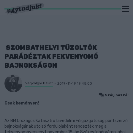
SZOMBATHELYI TŰZOLTÓK
PARÁDÉZTAK FEKVENYOMÓ
BAJNOKSÁGON
Vágvölgyi Bálint
2019-11-19 19:45:00
Szólj hozzá!
Csak keményen!
Az BM Országos Katasztrófavédelmi Főigazgatóság pontszerző
bajnokságának utolsó fordulójaként rendezték meg a
fekvenyomóversenyt november 18-án Székesfehérváron, ahol