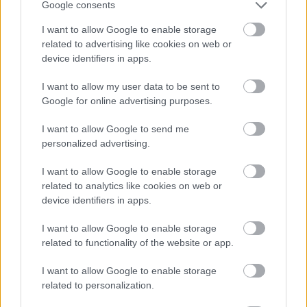
Google consents
I want to allow Google to enable storage
related to advertising like cookies on web or
device identifiers in apps.
I want to allow my user data to be sent to
Google for online advertising purposes.
I want to allow Google to send me
personalized advertising.
ENERGIATAKARÉKOSSÁG: KORÁBBAN KEZDŐDIK
I want to allow Google to enable storage
A GYŐRI AUDI ETO KC PÉNTEKI FELKÉSZÜLÉSI
related to analytics like cookies on web or
MÉRKŐZÉSE
device identifiers in apps.
Az energiaellátás tehermentesítése érdekében másfél órával
I want to allow Google to enable storage
előrébb hozták a Brest Bretagne Handball elleni találkozó
related to functionality of the website or app.
kezdését.
I want to allow Google to enable storage
1 hozzászólás
related to personalization.