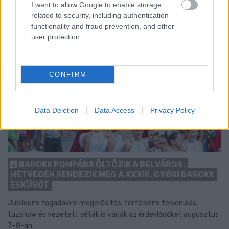
I want to allow Google to enable storage
related to security, including authentication
functionality and fraud prevention, and other
user protection.
CONFIRM
Data Deletion
Data Access
Privacy Policy
BAROKK POMPÁBA ÖLTÖZIK A BELVÁROS:
HÉTVÉGÉN RENDEZIK MEG A XXXIII. GYŐRI BAROKK
ESKÜVŐT
Jubileumi fogadalom megerősítés, történelmi felvonulás,
tűzshow és vezetett séták is várják az érdeklődőket augusztus
7–8-án.