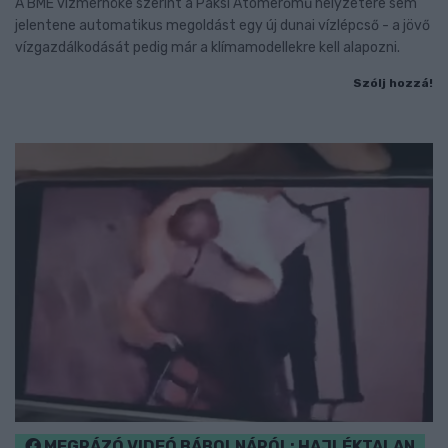
A BME vízmérnöke szerint a Paksi Atomerőmű helyzetére sem
jelentene automatikus megoldást egy új dunai vízlépcső - a jövő
vízgazdálkodását pedig már a klímamodellekre kell alapozni.
Szólj hozzá!
MEGRÁZÓ VIDEÓ BÁBOLNÁRÓL: HAJLÉKTALAN