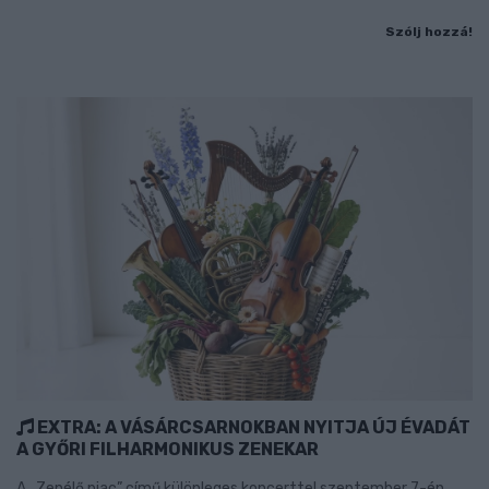
Szólj hozzá!
EXTRA: A VÁSÁRCSARNOKBAN NYITJA ÚJ ÉVADÁT
A GYŐRI FILHARMONIKUS ZENEKAR
A „Zenélő piac” című különleges koncerttel szeptember 7-én