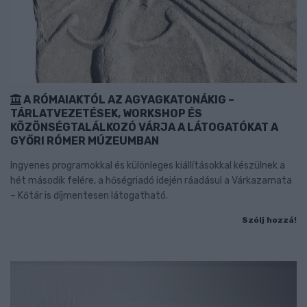
A RÓMAIAKTÓL AZ AGYAGKATONÁKIG –
TÁRLATVEZETÉSEK, WORKSHOP ÉS
KÖZÖNSÉGTALÁLKOZÓ VÁRJA A LÁTOGATÓKAT A
GYŐRI RÓMER MÚZEUMBAN
Ingyenes programokkal és különleges kiállításokkal készülnek a
hét második felére, a hőségriadó idején ráadásul a Várkazamata
– Kőtár is díjmentesen látogatható.
Szólj hozzá!