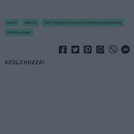
sport
tűzoltó
Vas Megyei Katasztrófavédelmi Igazgatóság
fekvenyomás
SZÓLJ HOZZÁ!