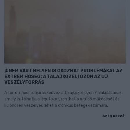
NEM VÁRT HELYEN IS OKOZHAT PROBLÉMÁKAT AZ
EXTRÉM HŐSÉG: A TALAJKÖZELI ÓZON AZ ÚJ
VESZÉLYFORRÁS
A forró, napos időjárás kedvez a talajközeli ózon kialakulásának,
amely irritálhatja a légutakat, ronthatja a tüdő működését és
különösen veszélyes lehet a krónikus betegek számára.
Szólj hozzá!