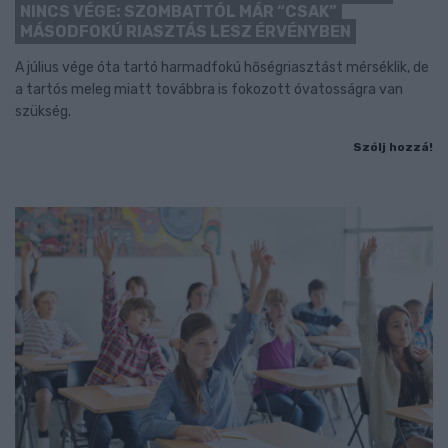
NINCS VÉGE: SZOMBATTÓL MÁR “CSAK”
MÁSODFOKÚ RIASZTÁS LESZ ÉRVÉNYBEN
A július vége óta tartó harmadfokú hőségriasztást mérséklik, de
a tartós meleg miatt továbbra is fokozott óvatosságra van
szükség.
Szólj hozzá!