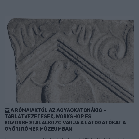
A RÓMAIAKTÓL AZ AGYAGKATONÁKIG –
TÁRLATVEZETÉSEK, WORKSHOP ÉS
KÖZÖNSÉGTALÁLKOZÓ VÁRJA A LÁTOGATÓKAT A
GYŐRI RÓMER MÚZEUMBAN