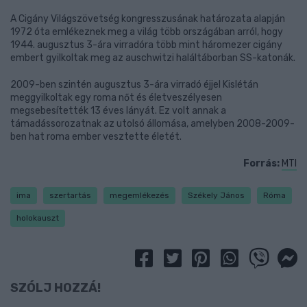
A Cigány Világszövetség kongresszusának határozata alapján
1972 óta emlékeznek meg a világ több országában arról, hogy
1944. augusztus 3-ára virradóra több mint háromezer cigány
embert gyilkoltak meg az auschwitzi haláltáborban SS-katonák.
2009-ben szintén augusztus 3-ára virradó éjjel Kislétán
meggyilkoltak egy roma nőt és életveszélyesen
megsebesítették 13 éves lányát. Ez volt annak a
támadássorozatnak az utolsó állomása, amelyben 2008-2009-
ben hat roma ember vesztette életét.
Forrás:
MTI
ima
szertartás
megemlékezés
Székely János
Róma
holokauszt
SZÓLJ HOZZÁ!