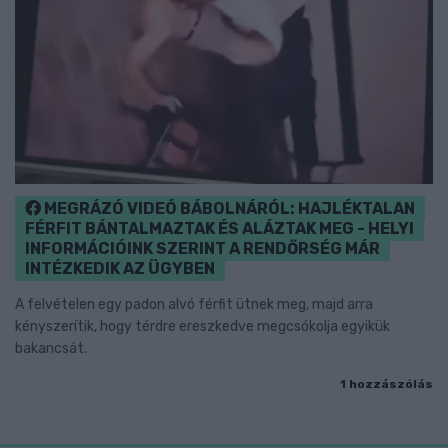
MEGRÁZÓ VIDEÓ BÁBOLNÁRÓL: HAJLÉKTALAN
FÉRFIT BÁNTALMAZTAK ÉS ALÁZTAK MEG - HELYI
INFORMÁCIÓINK SZERINT A RENDŐRSÉG MÁR
INTÉZKEDIK AZ ÜGYBEN
A felvételen egy padon alvó férfit ütnek meg, majd arra
kényszerítik, hogy térdre ereszkedve megcsókolja egyikük
bakancsát.
1 hozzászólás