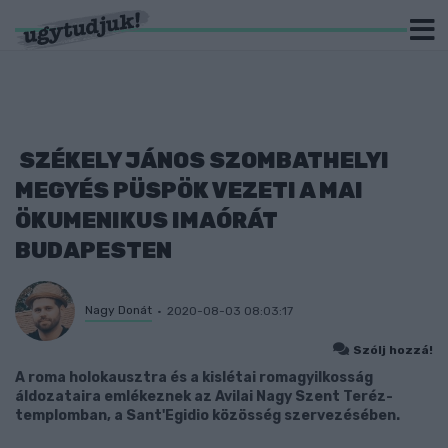
SZÉKELY JÁNOS SZOMBATHELYI
MEGYÉS PÜSPÖK VEZETI A MAI
ÖKUMENIKUS IMAÓRÁT
BUDAPESTEN
Nagy Donát
2020-08-03 08:03:17
Szólj hozzá!
A roma holokausztra és a kislétai romagyilkosság
áldozataira emlékeznek az Avilai Nagy Szent Teréz-
templomban, a Sant'Egidio közösség szervezésében.