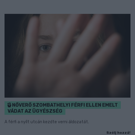
NŐVERŐ SZOMBATHELYI FÉRFI ELLEN EMELT
VÁDAT AZ ÜGYÉSZSÉG
A férfi a nyílt utcán kezdte verni áldozatát.
Szólj hozzá!