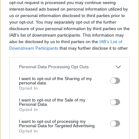
opt-out request is processed you may continue seeing
Szólj hozzá!
interest-based ads based on personal information utilized by
us or personal information disclosed to third parties prior to
your opt-out. You may separately opt-out of the further
disclosure of your personal information by third parties on the
IAB’s list of downstream participants. This information may
also be disclosed by us to third parties on the
IAB’s List of
Downstream Participants
that may further disclose it to other
third parties.
Please note that this website/app uses one or more Google
Personal Data Processing Opt Outs
services and may gather and store information including but
not limited to your visit or usage behaviour. You may click to
I want to opt-out of the Sharing of my
personal data.
grant or deny consent to Google and its third-party tags to
Opted In
use your data for below specified purposes in below Google
consent section.
I want to opt-out of the Sale of my
Personal Data.
Opted In
A BAROKK ÖSSZES ÁRNYALATA ÉS MÉG EGY SOR
I want to opt-out of processing my
Personal Data for Targeted Advertising.
KIVÁLÓ PROGRAM VÁR MINDENKIT EZEN A HÉTVÉGÉN
Opted In
GYŐRBEN