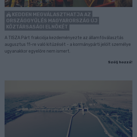
KEDDEN MEGVÁLASZTHATJA AZ
ORSZÁGGYŰLÉS MAGYARORSZÁG ÚJ
KÖZTÁRSASÁGI ELNÖKÉT
A TISZA Párt frakciója kezdeményezte az államfőválasztás
augusztus 11-re való kitűzését - a kormánypárti jelölt személye
ugyanakkor egyelőre nem ismert.
Szólj hozzá!