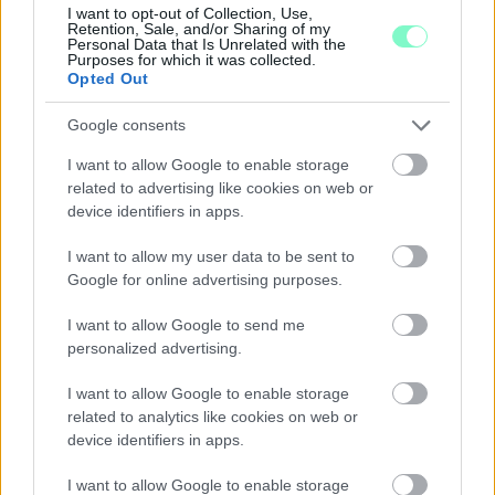
I want to opt-out of Collection, Use,
Középpontban a hagyományőrzés, de lesz Pogány Induló és
Retention, Sale, and/or Sharing of my
Personal Data that Is Unrelated with the
Majka koncert, jóga szeánsz, “borhajózás” és egy csomó minden
Purposes for which it was collected.
más.
Opted Out
Szólj hozzá!
Google consents
I want to allow Google to enable storage
related to advertising like cookies on web or
device identifiers in apps.
I want to allow my user data to be sent to
Google for online advertising purposes.
I want to allow Google to send me
personalized advertising.
I want to allow Google to enable storage
related to analytics like cookies on web or
device identifiers in apps.
I want to allow Google to enable storage