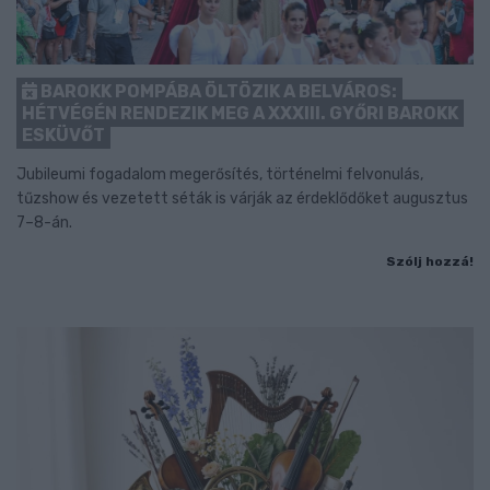
BAROKK POMPÁBA ÖLTÖZIK A BELVÁROS:
HÉTVÉGÉN RENDEZIK MEG A XXXIII. GYŐRI BAROKK
ESKÜVŐT
Jubileumi fogadalom megerősítés, történelmi felvonulás,
tűzshow és vezetett séták is várják az érdeklődőket augusztus
7–8-án.
Szólj hozzá!