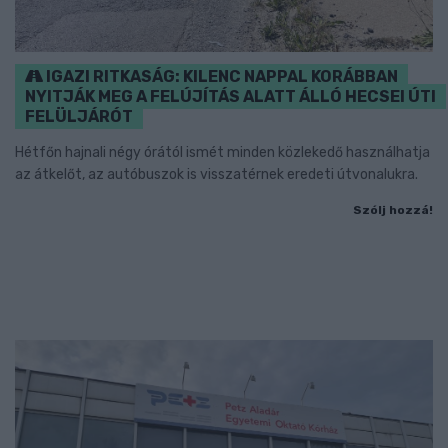
IGAZI RITKASÁG: KILENC NAPPAL KORÁBBAN
NYITJÁK MEG A FELÚJÍTÁS ALATT ÁLLÓ HECSEI ÚTI
FELÜLJÁRÓT
Hétfőn hajnali négy órától ismét minden közlekedő használhatja
az átkelőt, az autóbuszok is visszatérnek eredeti útvonalukra.
Szólj hozzá!