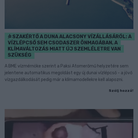
SZAKÉRTŐ A DUNA ALACSONY VÍZÁLLÁSÁRÓL: A
VÍZLÉPCSŐ SEM CSODASZER ÖNMAGÁBAN, A
KLÍMAVÁLTOZÁS MIATT ÚJ SZEMLÉLETRE VAN
SZÜKSÉG
A BME vízmérnöke szerint a Paksi Atomerőmű helyzetére sem
jelentene automatikus megoldást egy új dunai vízlépcső - a jövő
vízgazdálkodását pedig már a klímamodellekre kell alapozni.
Szólj hozzá!