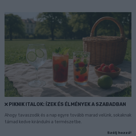
PIKNIK ITALOK: ÍZEK ÉS ÉLMÉNYEK A SZABADBAN
Ahogy tavaszodik és a nap egyre tovább marad velünk, sokaknak
támad kedve kirándulni a természetbe.
Szólj hozzá!