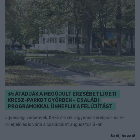
ÁTADJÁK A MEGÚJULT ERZSÉBET LIGETI
KRESZ-PARKOT GYŐRBEN – CSALÁDI
PROGRAMOKKAL ÜNNEPLIK A FELÚJÍTÁST
Ügyességi versenyek, KRESZ-kvíz, ingyenes kerékpár- és e-
rollerjelölés is várja a családokat augusztus 8-án.
Szólj hozzá!