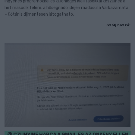
Ingyenes programokkal és különleges kiállításokkal készülnek a
hét második felére, a hőségriadó idején ráadásul a Várkazamata
– Kőtár is díjmentesen látogatható.
Szólj hozzá!
CZUNYINÉ HARCA A GMAIL ÉS AZ ÖNKÉNY ELLEN