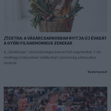
EXTRA: A VÁSÁRCSARNOKBAN NYITJA ÚJ ÉVADÁT
A GYŐRI FILHARMONIKUS ZENEKAR
A „Zenélő piac” című különleges koncerttel szeptember 7-én
rendhagyó helyszínen találkozhat a közönség a klasszikus
zenével.
Szólj hozzá!