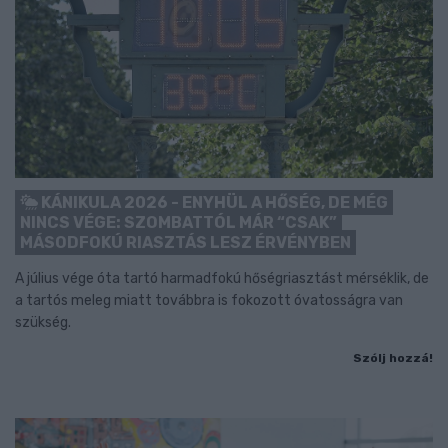
KÁNIKULA 2026 - ENYHÜL A HŐSÉG, DE MÉG
NINCS VÉGE: SZOMBATTÓL MÁR “CSAK”
MÁSODFOKÚ RIASZTÁS LESZ ÉRVÉNYBEN
A július vége óta tartó harmadfokú hőségriasztást mérséklik, de
a tartós meleg miatt továbbra is fokozott óvatosságra van
szükség.
Szólj hozzá!