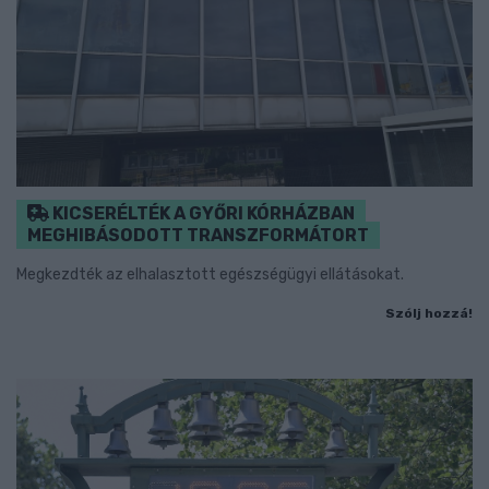
KICSERÉLTÉK A GYŐRI KÓRHÁZBAN
MEGHIBÁSODOTT TRANSZFORMÁTORT
Megkezdték az elhalasztott egészségügyi ellátásokat.
Szólj hozzá!