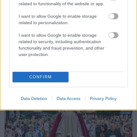
ENERGIATAKARÉKOSSÁG: KORÁBBAN KEZDŐDIK
related to functionality of the website or app.
A GYŐRI AUDI ETO KC PÉNTEKI FELKÉSZÜLÉSI
MÉRKŐZÉSE
I want to allow Google to enable storage
related to personalization.
Az energiaellátás tehermentesítése érdekében másfél órával
előrébb hozták a Brest Bretagne Handball elleni találkozó
I want to allow Google to enable storage
kezdését.
related to security, including authentication
functionality and fraud prevention, and other
1 hozzászólás
user protection.
CONFIRM
Data Deletion
Data Access
Privacy Policy