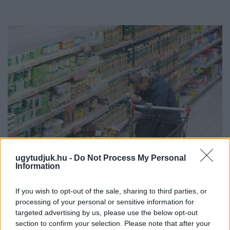
ugytudjuk.hu -
Do Not Process My Personal
Information
ÖRÖMHÍR: TÍZ ÉVE NEM VOLT ILYEN ALACSONY AZ
INFLÁCIÓ MAGYARORSZÁGON
If you wish to opt-out of the sale, sharing to third parties, or
processing of your personal or sensitive information for
Júliusban mindössze 1,2 százalékkal emelkedtek éves
targeted advertising by us, please use the below opt-out
összevetésben a fogyasztói árak, miközben az élelmiszerek ára
section to confirm your selection. Please note that after your
már csökkent.