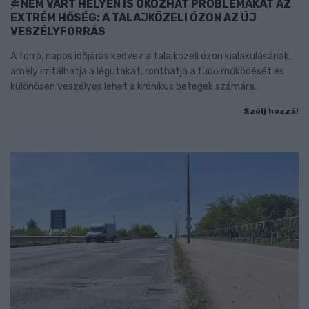
NEM VÁRT HELYEN IS OKOZHAT PROBLÉMÁKAT AZ
EXTRÉM HŐSÉG: A TALAJKÖZELI ÓZON AZ ÚJ
VESZÉLYFORRÁS
A forró, napos időjárás kedvez a talajközeli ózon kialakulásának,
amely irritálhatja a légutakat, ronthatja a tüdő működését és
különösen veszélyes lehet a krónikus betegek számára.
Szólj hozzá!