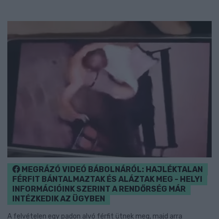
MEGRÁZÓ VIDEÓ BÁBOLNÁRÓL: HAJLÉKTALAN
FÉRFIT BÁNTALMAZTAK ÉS ALÁZTAK MEG - HELYI
INFORMÁCIÓINK SZERINT A RENDŐRSÉG MÁR
INTÉZKEDIK AZ ÜGYBEN
A felvételen egy padon alvó férfit ütnek meg, majd arra