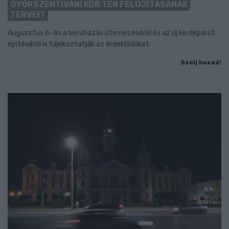
GYŐRSZENTIVÁNI KÖR TÉR FELÚJÍTÁSÁNAK
TERVEIT
Augusztus 6-án a beruházás ütemezéséről és az új kerékpárút
építéséről is tájékoztatják az érdeklődőket.
Szólj hozzá!