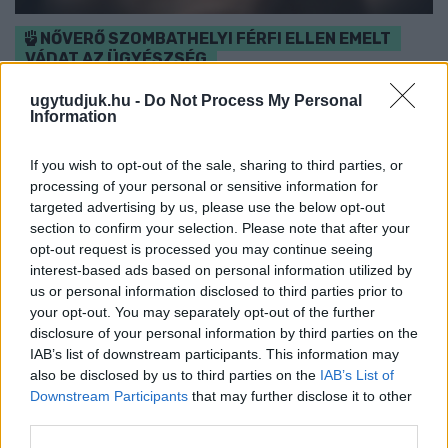
NŐVERŐ SZOMBATHELYI FÉRFI ELLEN EMELT
VÁDAT AZ ÜGYÉSZSÉG
A férfi a nyílt utcán kezdte verni áldozatát.
ugytudjuk.hu -
Do Not Process My Personal
Information
Szólj hozzá!
If you wish to opt-out of the sale, sharing to third parties, or
processing of your personal or sensitive information for
targeted advertising by us, please use the below opt-out
section to confirm your selection. Please note that after your
opt-out request is processed you may continue seeing
interest-based ads based on personal information utilized by
us or personal information disclosed to third parties prior to
your opt-out. You may separately opt-out of the further
disclosure of your personal information by third parties on the
IAB’s list of downstream participants. This information may
also be disclosed by us to third parties on the
IAB’s List of
Downstream Participants
that may further disclose it to other
third parties.