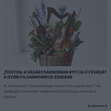
EXTRA: A VÁSÁRCSARNOKBAN NYITJA ÚJ ÉVADÁT
A GYŐRI FILHARMONIKUS ZENEKAR
A „Zenélő piac” című különleges koncerttel szeptember 7-én
rendhagyó helyszínen találkozhat a közönség a klasszikus
zenével.
Szólj hozzá!