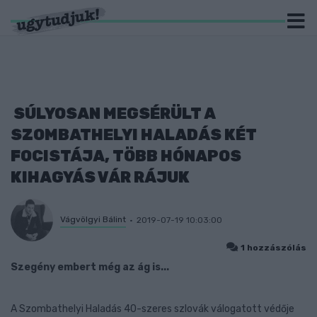
SÚLYOSAN MEGSÉRÜLT A
SZOMBATHELYI HALADÁS KÉT
FOCISTÁJA, TÖBB HÓNAPOS
KIHAGYÁS VÁR RÁJUK
Vágvölgyi Bálint
2019-07-19 10:03:00
1 hozzászólás
Szegény embert még az ág is...
A Szombathelyi Haladás 40-szeres szlovák válogatott védője