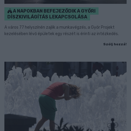
A NAPOKBAN BEFEJEZŐDIK A GYŐRI
DÍSZKIVILÁGÍTÁS LEKAPCSOLÁSA
A város 77 helyszínén zajlik a munkavégzés, a Győr Projekt
kezelésében lévő épületek egy részét is érinti az intézkedés.
Szólj hozzá!