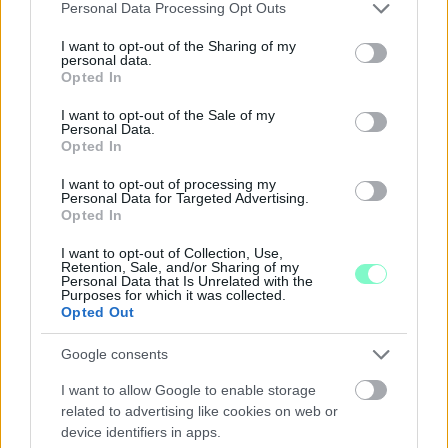
Please note that this website/app uses one or more Google
Personal Data Processing Opt Outs
services and may gather and store information including but
A RÓMAIAKTÓL AZ AGYAGKATONÁKIG –
not limited to your visit or usage behaviour. You may click to
I want to opt-out of the Sharing of my
personal data.
TÁRLATVEZETÉSEK, WORKSHOP ÉS
grant or deny consent to Google and its third-party tags to
Opted In
KÖZÖNSÉGTALÁLKOZÓ VÁRJA A LÁTOGATÓKAT A
use your data for below specified purposes in below Google
GYŐRI RÓMER MÚZEUMBAN
consent section.
I want to opt-out of the Sale of my
Personal Data.
Ingyenes programokkal és különleges kiállításokkal készülnek a
Opted In
hét második felére, a hőségriadó idején ráadásul a Várkazamata
I want to opt-out of processing my
– Kőtár is díjmentesen látogatható.
Personal Data for Targeted Advertising.
Opted In
Szólj hozzá!
I want to opt-out of Collection, Use,
Retention, Sale, and/or Sharing of my
Personal Data that Is Unrelated with the
Purposes for which it was collected.
Opted Out
Google consents
I want to allow Google to enable storage
related to advertising like cookies on web or
device identifiers in apps.