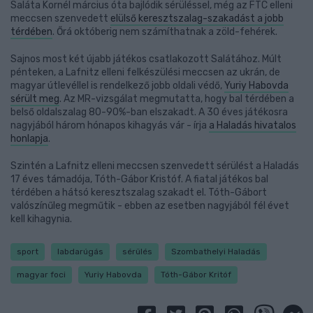
Saláta Kornél március óta bajlódik sérüléssel, még az FTC elleni
meccsen szenvedett
elülső keresztszalag-szakadást a jobb
térdében
. Őrá októberig nem számíthatnak a zöld-fehérek.
Sajnos most két újabb játékos csatlakozott Salátához. Múlt
pénteken, a Lafnitz elleni felkészülési meccsen az ukrán, de
magyar útlevéllel is rendelkező jobb oldali védő,
Yuriy Habovda
sérült meg
. Az MR-vizsgálat megmutatta, hogy bal térdében a
belső oldalszalag 80-90%-ban elszakadt. A 30 éves játékosra
nagyjából három hónapos kihagyás vár - írja
a Haladás hivatalos
honlapja
.
Szintén a Lafnitz elleni meccsen szenvedett sérülést a Haladás
17 éves támadója, Tóth-Gábor Kristóf. A fiatal játékos bal
térdében a hátsó keresztszalag szakadt el. Tóth-Gábort
valószínűleg megműtik - ebben az esetben nagyjából fél évet
kell kihagynia.
sport
labdarúgás
sérülés
Szombathelyi Haladás
magyar foci
Yuriy Habovda
Tóth-Gábor Kritóf