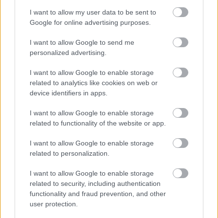
I want to allow my user data to be sent to
Google for online advertising purposes.
I want to allow Google to send me
personalized advertising.
CZUNYINÉ HARCA A GMAIL ÉS AZ ÖNKÉNY ELLEN
I want to allow Google to enable storage
- LETILTOTTA A GOOGLE A VÉDVONAL LEVELEZŐ
related to analytics like cookies on web or
FIÓKJÁT
device identifiers in apps.
Nem vicc! A Fidesz maradéka tényleg egy ingyenes e-mail
I want to allow Google to enable storage
szolgáltatást használt, hogy megvédje a Fidesz maradékát.
related to functionality of the website or app.
Szólj hozzá!
I want to allow Google to enable storage
related to personalization.
I want to allow Google to enable storage
related to security, including authentication
functionality and fraud prevention, and other
user protection.