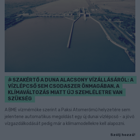
SZAKÉRTŐ A DUNA ALACSONY VÍZÁLLÁSÁRÓL: A
VÍZLÉPCSŐ SEM CSODASZER ÖNMAGÁBAN, A
KLÍMAVÁLTOZÁS MIATT ÚJ SZEMLÉLETRE VAN
SZÜKSÉG
A BME vízmérnöke szerint a Paksi Atomerőmű helyzetére sem
jelentene automatikus megoldást egy új dunai vízlépcső - a jövő
vízgazdálkodását pedig már a klímamodellekre kell alapozni.
Szólj hozzá!