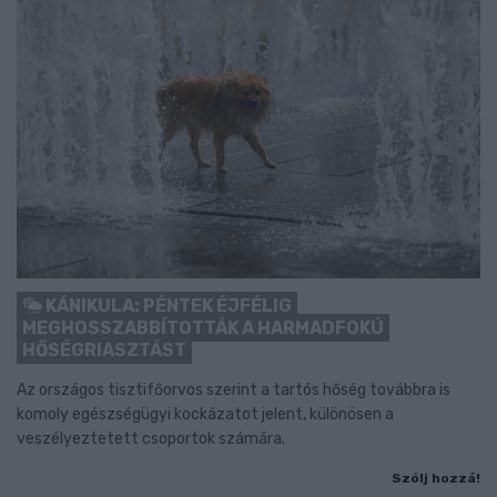
KÁNIKULA: PÉNTEK ÉJFÉLIG
MEGHOSSZABBÍTOTTÁK A HARMADFOKÚ
HŐSÉGRIASZTÁST
Az országos tisztifőorvos szerint a tartós hőség továbbra is
komoly egészségügyi kockázatot jelent, különösen a
veszélyeztetett csoportok számára.
Szólj hozzá!