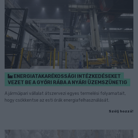
ENERGIATAKARÉKOSSÁGI INTÉZKEDÉSEKET
VEZET BE A GYŐRI RÁBA A NYÁRI ÜZEMSZÜNETIG
A járműipari vállalat átszervezi egyes termelési folyamatait,
hogy csökkentse az esti órák energiafelhasználását.
Szólj hozzá!