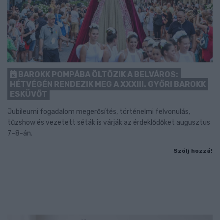
BAROKK POMPÁBA ÖLTÖZIK A BELVÁROS:
HÉTVÉGÉN RENDEZIK MEG A XXXIII. GYŐRI BAROKK
ESKÜVŐT
Jubileumi fogadalom megerősítés, történelmi felvonulás,
tűzshow és vezetett séták is várják az érdeklődőket augusztus
7–8-án.
Szólj hozzá!