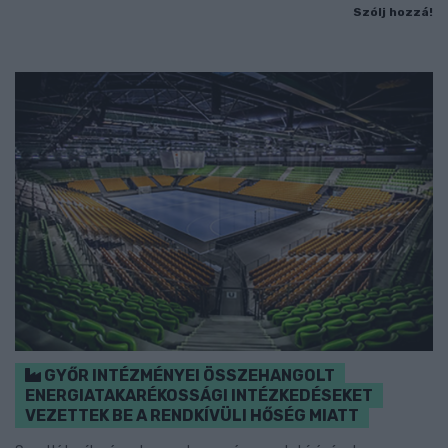
Szólj hozzá!
GYŐR INTÉZMÉNYEI ÖSSZEHANGOLT
ENERGIATAKARÉKOSSÁGI INTÉZKEDÉSEKET
VEZETTEK BE A RENDKÍVÜLI HŐSÉG MIATT