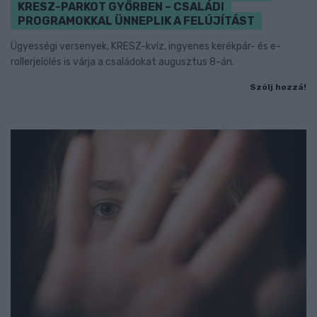
KRESZ-PARKOT GYŐRBEN – CSALÁDI
PROGRAMOKKAL ÜNNEPLIK A FELÚJÍTÁST
Ügyességi versenyek, KRESZ-kvíz, ingyenes kerékpár- és e-
rollerjelölés is várja a családokat augusztus 8-án.
Szólj hozzá!