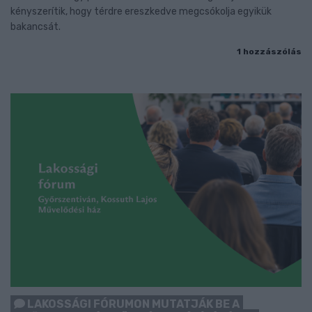
kényszerítik, hogy térdre ereszkedve megcsókolja egyikük
bakancsát.
1 hozzászólás
LAKOSSÁGI FÓRUMON MUTATJÁK BE A