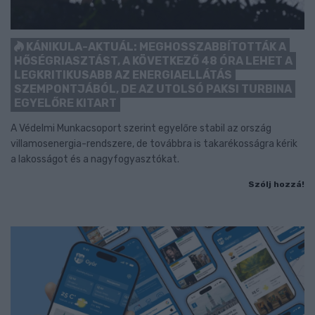
KÁNIKULA-AKTUÁL: MEGHOSSZABBÍTOTTÁK A
HŐSÉGRIASZTÁST, A KÖVETKEZŐ 48 ÓRA LEHET A
LEGKRITIKUSABB AZ ENERGIAELLÁTÁS
SZEMPONTJÁBÓL, DE AZ UTOLSÓ PAKSI TURBINA
EGYELŐRE KITART
A Védelmi Munkacsoport szerint egyelőre stabil az ország
villamosenergia-rendszere, de továbbra is takarékosságra kérik
a lakosságot és a nagyfogyasztókat.
Szólj hozzá!