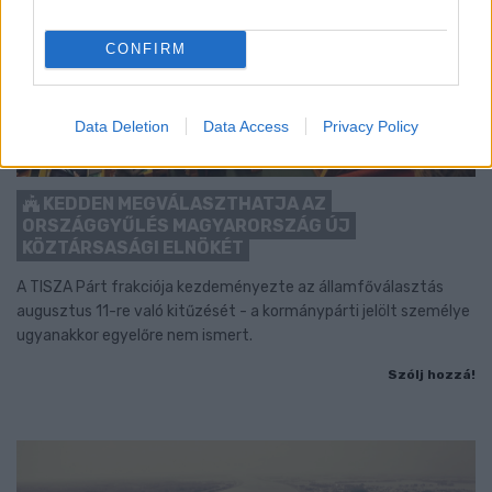
CONFIRM
Data Deletion
Data Access
Privacy Policy
KEDDEN MEGVÁLASZTHATJA AZ
ORSZÁGGYŰLÉS MAGYARORSZÁG ÚJ
KÖZTÁRSASÁGI ELNÖKÉT
A TISZA Párt frakciója kezdeményezte az államfőválasztás
augusztus 11-re való kitűzését - a kormánypárti jelölt személye
ugyanakkor egyelőre nem ismert.
Szólj hozzá!