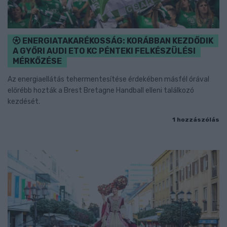
ENERGIATAKARÉKOSSÁG: KORÁBBAN KEZDŐDIK
A GYŐRI AUDI ETO KC PÉNTEKI FELKÉSZÜLÉSI
MÉRKŐZÉSE
Az energiaellátás tehermentesítése érdekében másfél órával
előrébb hozták a Brest Bretagne Handball elleni találkozó
kezdését.
1 hozzászólás