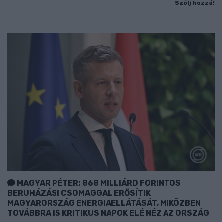
Szólj hozzá!
MAGYAR PÉTER: 868 MILLIÁRD FORINTOS
BERUHÁZÁSI CSOMAGGAL ERŐSÍTIK
MAGYARORSZÁG ENERGIAELLÁTÁSÁT, MIKÖZBEN
TOVÁBBRA IS KRITIKUS NAPOK ELÉ NÉZ AZ ORSZÁG