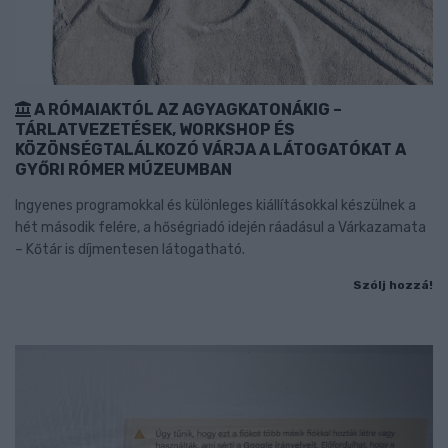
A RÓMAIAKTÓL AZ AGYAGKATONÁKIG –
TÁRLATVEZETÉSEK, WORKSHOP ÉS
KÖZÖNSÉGTALÁLKOZÓ VÁRJA A LÁTOGATÓKAT A
GYŐRI RÓMER MÚZEUMBAN
Ingyenes programokkal és különleges kiállításokkal készülnek a
hét második felére, a hőségriadó idején ráadásul a Várkazamata
– Kőtár is díjmentesen látogatható.
Szólj hozzá!