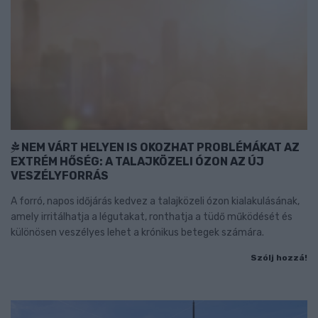
NEM VÁRT HELYEN IS OKOZHAT PROBLÉMÁKAT AZ
EXTRÉM HŐSÉG: A TALAJKÖZELI ÓZON AZ ÚJ
VESZÉLYFORRÁS
A forró, napos időjárás kedvez a talajközeli ózon kialakulásának,
amely irritálhatja a légutakat, ronthatja a tüdő működését és
különösen veszélyes lehet a krónikus betegek számára.
Szólj hozzá!