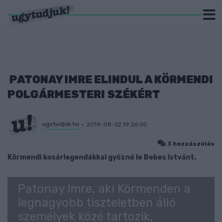
PATONAY IMRE ELINDUL A KÖRMENDI
POLGÁRMESTERI SZÉKÉRT
ugytudjuk.hu
2019-08-22 19:26:00
3 hozzászólás
Körmendi kosárlegendákkal győzné le Bebes Istvánt.
Patonay Imre, aki Körmenden a
legnagyobb tiszteletben álló
személyek közé tartozik,