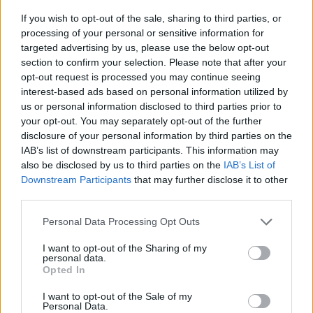
If you wish to opt-out of the sale, sharing to third parties, or
processing of your personal or sensitive information for
targeted advertising by us, please use the below opt-out
section to confirm your selection. Please note that after your
ÖRÖMHÍR: TÍZ ÉVE NEM VOLT ILYEN ALACSONY AZ
opt-out request is processed you may continue seeing
INFLÁCIÓ MAGYARORSZÁGON
interest-based ads based on personal information utilized by
Júliusban mindössze 1,2 százalékkal emelkedtek éves
us or personal information disclosed to third parties prior to
összevetésben a fogyasztói árak, miközben az élelmiszerek ára
your opt-out. You may separately opt-out of the further
már csökkent.
disclosure of your personal information by third parties on the
IAB’s list of downstream participants. This information may
Szólj hozzá!
also be disclosed by us to third parties on the
IAB’s List of
Downstream Participants
that may further disclose it to other
third parties.
Please note that this website/app uses one or more Google
Personal Data Processing Opt Outs
services and may gather and store information including but
not limited to your visit or usage behaviour. You may click to
I want to opt-out of the Sharing of my
personal data.
grant or deny consent to Google and its third-party tags to
Opted In
use your data for below specified purposes in below Google
consent section.
I want to opt-out of the Sale of my
Personal Data.