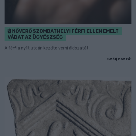
NŐVERŐ SZOMBATHELYI FÉRFI ELLEN EMELT
VÁDAT AZ ÜGYÉSZSÉG
A férfi a nyílt utcán kezdte verni áldozatát.
Szólj hozzá!