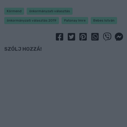
Körmend
önkormányzati választás
önkormányzati választás 2019
Patonay Imre
Bebes István
SZÓLJ HOZZÁ!