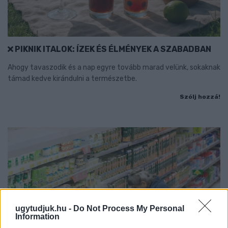
PIKNIK ITALOK: ÍZEK ÉS ÉLMÉNYEK A SZABADBAN
Ahogy tavaszodik és a nap egyre tovább marad velünk, sokaknak
támad kedve kirándulni a természetbe.
Szólj hozzá!
ugytudjuk.hu -
Do Not Process My Personal
Information