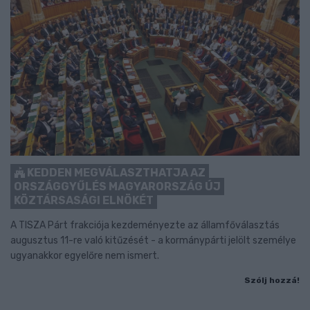
KEDDEN MEGVÁLASZTHATJA AZ
ORSZÁGGYŰLÉS MAGYARORSZÁG ÚJ
KÖZTÁRSASÁGI ELNÖKÉT
A TISZA Párt frakciója kezdeményezte az államfőválasztás
augusztus 11-re való kitűzését - a kormánypárti jelölt személye
ugyanakkor egyelőre nem ismert.
Szólj hozzá!