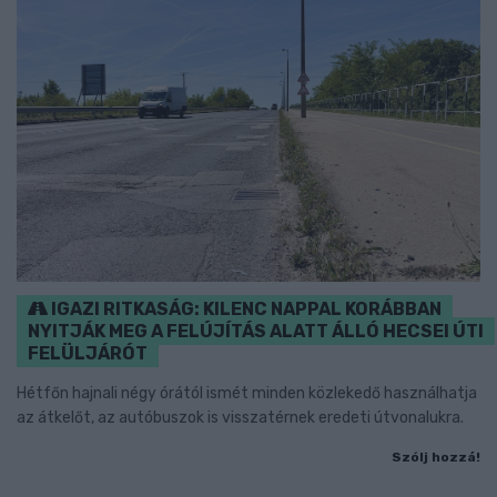
IGAZI RITKASÁG: KILENC NAPPAL KORÁBBAN
NYITJÁK MEG A FELÚJÍTÁS ALATT ÁLLÓ HECSEI ÚTI
FELÜLJÁRÓT
Hétfőn hajnali négy órától ismét minden közlekedő használhatja
az átkelőt, az autóbuszok is visszatérnek eredeti útvonalukra.
Szólj hozzá!