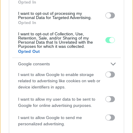
Opted In
I want to opt-out of processing my
Personal Data for Targeted Advertising.
Opted In
I want to opt-out of Collection, Use,
Retention, Sale, and/or Sharing of my
Personal Data that Is Unrelated with the
A BAROKK ÖSSZES ÁRNYALATA ÉS MÉG EGY SOR
Purposes for which it was collected.
KIVÁLÓ PROGRAM VÁR MINDENKIT EZEN A HÉTVÉGÉN
Opted Out
GYŐRBEN
Google consents
Középpontban a hagyományőrzés, de lesz Pogány Induló és
Majka koncert, jóga szeánsz, “borhajózás” és egy csomó minden
I want to allow Google to enable storage
más.
related to advertising like cookies on web or
device identifiers in apps.
Szólj hozzá!
I want to allow my user data to be sent to
Google for online advertising purposes.
I want to allow Google to send me
personalized advertising.