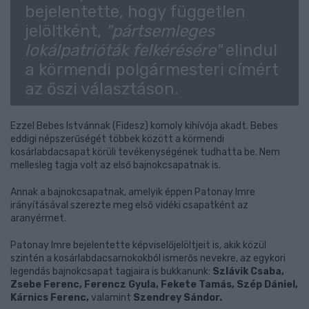
bejelentette, hogy független
jelöltként,
"pártsemleges
lokálpatrióták felkérésére"
elindul
a körmendi polgármesteri címért
az őszi választáson.
Ezzel Bebes Istvánnak (Fidesz) komoly kihívója akadt. Bebes
eddigi népszerűségét többek között a körmendi
kosárlabdacsapat körüli tevékenységének tudhatta be. Nem
mellesleg tagja volt az első bajnokcsapatnak is.
Annak a bajnokcsapatnak, amelyik éppen Patonay Imre
irányításával szerezte meg első vidéki csapatként az
aranyérmet.
Patonay Imre bejelentette képviselőjelöltjeit is, akik közül
szintén a kosárlabdacsarnokokból ismerős nevekre, az egykori
legendás bajnokcsapat tagjaira is bukkanunk:
Szlávik Csaba,
Zsebe Ferenc, Ferencz Gyula, Fekete Tamás, Szép Dániel,
Kárnics Ferenc,
valamint
Szendrey Sándor.