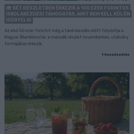
KÉT RÉSZLETBEN ÉRKEZIK A 100 EZER FORINTOS
ISKOLAKEZDÉSI TÁMOGATÁS, AMIT NEM KELL KÜLÖN
IGÉNYELNI
Az első 50 ezer forintot még a tanévkezdés előtt folyósítja a
Magyar Államkincstár, a második részlet novemberben, utalvány
formájában érkezik.
1 hozzászólás