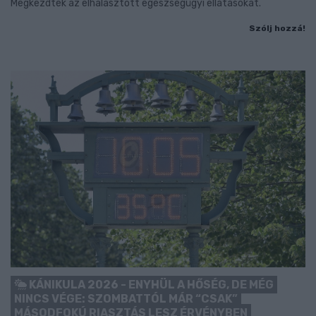
Megkezdték az elhalasztott egészségügyi ellátásokat.
Szólj hozzá!
KÁNIKULA 2026 - ENYHÜL A HŐSÉG, DE MÉG
NINCS VÉGE: SZOMBATTÓL MÁR “CSAK”
MÁSODFOKÚ RIASZTÁS LESZ ÉRVÉNYBEN