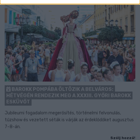
BAROKK POMPÁBA ÖLTÖZIK A BELVÁROS:
HÉTVÉGÉN RENDEZIK MEG A XXXIII. GYŐRI BAROKK
ESKÜVŐT
Jubileumi fogadalom megerősítés, történelmi felvonulás,
tűzshow és vezetett séták is várják az érdeklődőket augusztus
7–8-án.
Szólj hozzá!