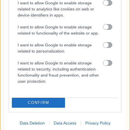
I want to allow Google to enable storage
related to analytics like cookies on web or
device identifiers in apps.
I want to allow Google to enable storage
related to functionality of the website or app.
I want to allow Google to enable storage
related to personalization.
ENERGIATAKARÉKOSSÁG: KORÁBBAN KEZDŐDIK
I want to allow Google to enable storage
A GYŐRI AUDI ETO KC PÉNTEKI FELKÉSZÜLÉSI
related to security, including authentication
MÉRKŐZÉSE
functionality and fraud prevention, and other
user protection.
Az energiaellátás tehermentesítése érdekében másfél órával
előrébb hozták a Brest Bretagne Handball elleni találkozó
kezdését.
CONFIRM
1 hozzászólás
Data Deletion
Data Access
Privacy Policy