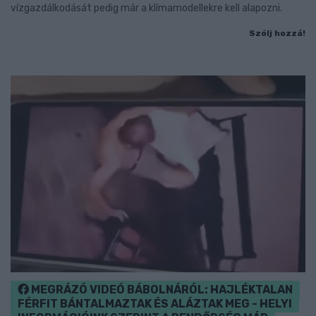
vízgazdálkodását pedig már a klímamodellekre kell alapozni.
Szólj hozzá!
MEGRÁZÓ VIDEÓ BÁBOLNÁRÓL: HAJLÉKTALAN
FÉRFIT BÁNTALMAZTAK ÉS ALÁZTAK MEG - HELYI