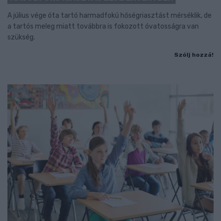
A július vége óta tartó harmadfokú hőségriasztást mérséklik, de
a tartós meleg miatt továbbra is fokozott óvatosságra van
szükség.
Szólj hozzá!