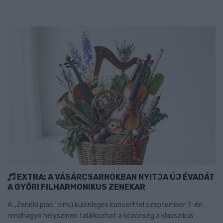
EXTRA: A VÁSÁRCSARNOKBAN NYITJA ÚJ ÉVADÁT
A GYŐRI FILHARMONIKUS ZENEKAR
A „Zenélő piac” című különleges koncerttel szeptember 7-én
rendhagyó helyszínen találkozhat a közönség a klasszikus