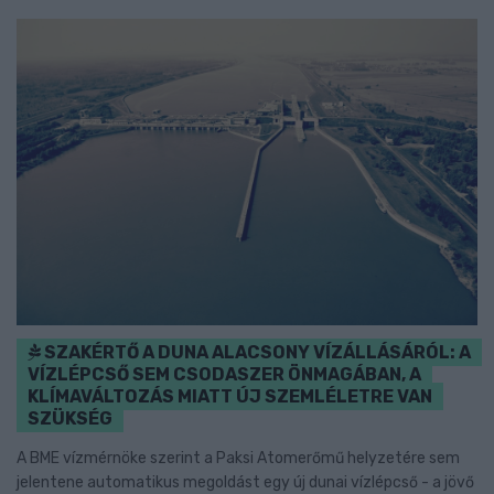
SZAKÉRTŐ A DUNA ALACSONY VÍZÁLLÁSÁRÓL: A
VÍZLÉPCSŐ SEM CSODASZER ÖNMAGÁBAN, A
KLÍMAVÁLTOZÁS MIATT ÚJ SZEMLÉLETRE VAN
SZÜKSÉG
A BME vízmérnöke szerint a Paksi Atomerőmű helyzetére sem
jelentene automatikus megoldást egy új dunai vízlépcső - a jövő