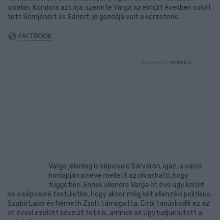
oldalán. Kondora azt írja, szerinte Varga az elmúlt években sokat
tett Sömjénért és Sáriért, jó gazdája volt a körzetnek.
Varga jelenleg is képviselő Sárváron, igaz, a város
honlapján a neve mellett az olvasható, hogy
független. Ennek ellenére Varga öt éve úgy került
be a képviselő testületbe, hogy akkor még két ellenzéki politikus,
Szabó Lajos és Németh Zsolt támogatta. Erről tanúskodik ez az
öt évvel ezelőtt készült fotó is, aminek az Ugytudjuk jutott a