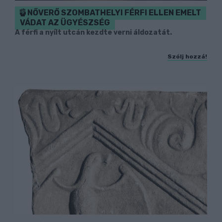
NŐVERŐ SZOMBATHELYI FÉRFI ELLEN EMELT
VÁDAT AZ ÜGYÉSZSÉG
A férfi a nyílt utcán kezdte verni áldozatát.
Szólj hozzá!