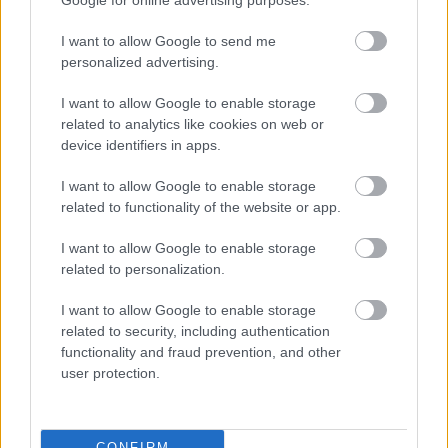
Google for online advertising purposes.
I want to allow Google to send me
personalized advertising.
I want to allow Google to enable storage
related to analytics like cookies on web or
device identifiers in apps.
I want to allow Google to enable storage
related to functionality of the website or app.
A BAROKK ÖSSZES ÁRNYALATA ÉS MÉG EGY
SOR KIVÁLÓ PROGRAM VÁR MINDENKIT EZEN A
I want to allow Google to enable storage
HÉTVÉGÉN GYŐRBEN
related to personalization.
Középpontban a hagyományőrzés, de lesz Pogány
Induló és Majka koncert, jóga szeánsz, “borhajózás”
I want to allow Google to enable storage
és egy csomó minden más.
related to security, including authentication
functionality and fraud prevention, and other
Szólj hozzá!
user protection.
CONFIRM