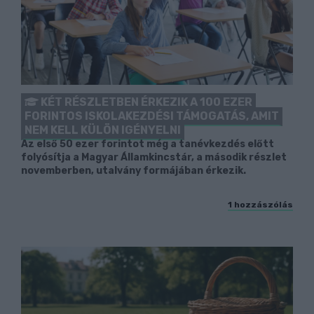
KÉT RÉSZLETBEN ÉRKEZIK A 100 EZER
FORINTOS ISKOLAKEZDÉSI TÁMOGATÁS, AMIT
NEM KELL KÜLÖN IGÉNYELNI
Az első 50 ezer forintot még a tanévkezdés előtt
folyósítja a Magyar Államkincstár, a második részlet
novemberben, utalvány formájában érkezik.
1 hozzászólás