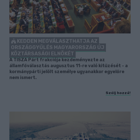
KEDDEN MEGVÁLASZTHATJA AZ
ORSZÁGGYŰLÉS MAGYARORSZÁG ÚJ
KÖZTÁRSASÁGI ELNÖKÉT
A TISZA Párt frakciója kezdeményezte az
államfőválasztás augusztus 11-re való kitűzését - a
kormánypárti jelölt személye ugyanakkor egyelőre
nem ismert.
Szólj hozzá!