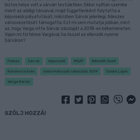
biztos helye volt a sárvári testületben. Ekkor nyíltan szembe
ment az addigi társaival, majd függetlenként folytatta a
képviselői pályafutását, miközben Sárvár jelenlegi, fideszes
városvezetését támogatta. Ezt mi sem mutatja jobban, mint
az, hogy Varga vitte Sárvár zászlaját a 2018-es békemeneten.
Vajon mi történne Vargával, ha ősszel az ellenzék nyerne
Sárváron?
Fidesz
Sárvár
képviselő
MSZP
Németh Zsolt
Kondora István
önkormányzati választás 2019
Szabó Lajos
Varga Károly
SZÓLJ HOZZÁ!