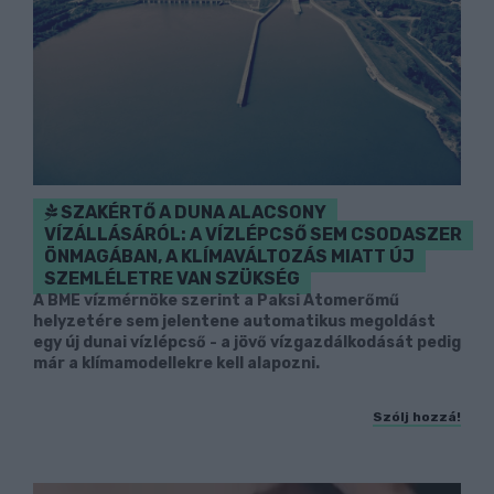
SZAKÉRTŐ A DUNA ALACSONY
VÍZÁLLÁSÁRÓL: A VÍZLÉPCSŐ SEM CSODASZER
ÖNMAGÁBAN, A KLÍMAVÁLTOZÁS MIATT ÚJ
SZEMLÉLETRE VAN SZÜKSÉG
A BME vízmérnöke szerint a Paksi Atomerőmű
helyzetére sem jelentene automatikus megoldást
egy új dunai vízlépcső - a jövő vízgazdálkodását pedig
már a klímamodellekre kell alapozni.
Szólj hozzá!