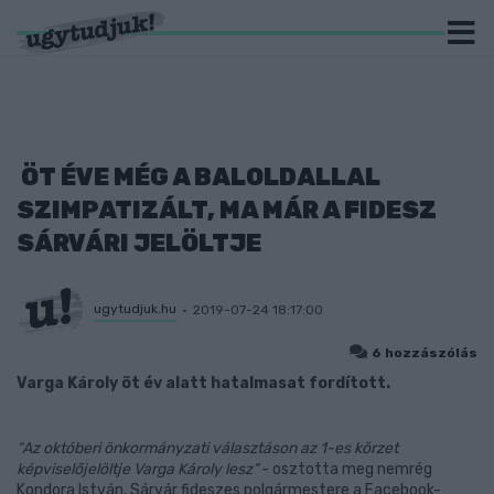
ÖT ÉVE MÉG A BALOLDALLAL
SZIMPATIZÁLT, MA MÁR A FIDESZ
SÁRVÁRI JELÖLTJE
ugytudjuk.hu
2019-07-24 18:17:00
6 hozzászólás
Varga Károly öt év alatt hatalmasat fordított.
“Az októberi önkormányzati választáson az 1-es körzet
képviselőjelöltje Varga Károly lesz”
- osztotta meg nemrég
Kondora István, Sárvár fideszes polgármestere a Facebook-