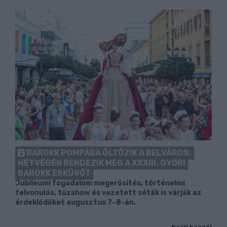
BAROKK POMPÁBA ÖLTÖZIK A BELVÁROS:
HÉTVÉGÉN RENDEZIK MEG A XXXIII. GYŐRI
BAROKK ESKÜVŐT
Jubileumi fogadalom megerősítés, történelmi
felvonulás, tűzshow és vezetett séták is várják az
érdeklődőket augusztus 7–8-án.