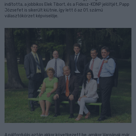
indította, a jobbikos Elek Tibort, és a Fidesz-KDNP jelöltjét, Papp
Józsefet is sikerült kiütnie, így lett ő az 01. számú
választókörzet képviselője.
A pálfordulás aztán akkor következett be, amikor Vargának már