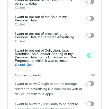
not limited to your visit or usage behaviour. You may click to
I want to opt-out of the Sharing of my
personal data.
grant or deny consent to Google and its third-party tags to
Opted In
use your data for below specified purposes in below Google
consent section.
I want to opt-out of the Sale of my
Personal Data.
Opted In
I want to opt-out of processing my
Personal Data for Targeted Advertising.
Opted In
ÖRÖMHÍR: TÍZ ÉVE NEM VOLT ILYEN
I want to opt-out of Collection, Use,
ALACSONY AZ INFLÁCIÓ MAGYARORSZÁGON
Retention, Sale, and/or Sharing of my
Personal Data that Is Unrelated with the
Júliusban mindössze 1,2 százalékkal emelkedtek
Purposes for which it was collected.
éves összevetésben a fogyasztói árak, miközben az
Opted Out
élelmiszerek ára már csökkent.
Google consents
Szólj hozzá!
I want to allow Google to enable storage
related to advertising like cookies on web or
device identifiers in apps.
I want to allow my user data to be sent to