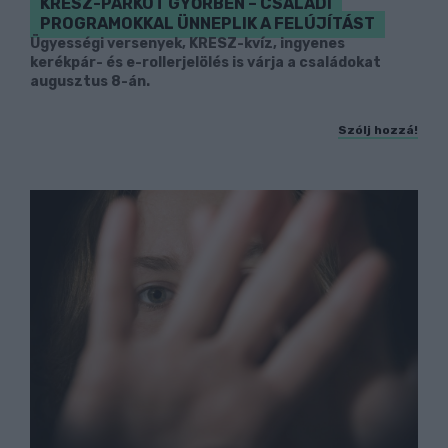
KRESZ-PARKOT GYŐRBEN – CSALÁDI
PROGRAMOKKAL ÜNNEPLIK A FELÚJÍTÁST
Ügyességi versenyek, KRESZ-kvíz, ingyenes
kerékpár- és e-rollerjelölés is várja a családokat
augusztus 8-án.
Szólj hozzá!