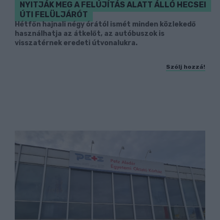
NYITJÁK MEG A FELÚJÍTÁS ALATT ÁLLÓ HECSEI
ÚTI FELÜLJÁRÓT
Hétfőn hajnali négy órától ismét minden közlekedő
használhatja az átkelőt, az autóbuszok is
visszatérnek eredeti útvonalukra.
Szólj hozzá!