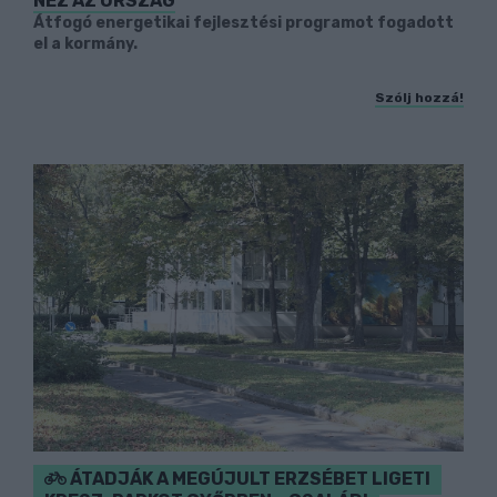
NÉZ AZ ORSZÁG
Átfogó energetikai fejlesztési programot fogadott
el a kormány.
Szólj hozzá!
ÁTADJÁK A MEGÚJULT ERZSÉBET LIGETI