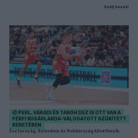
Szólj hozzá!
PERL, VÁRADI ÉS TANOH DEZ IS OTT VAN A
FÉRFI KOSÁRLABDA-VÁLOGATOTT SZŰKÍTETT
KERETÉBEN
Észtország, Szlovénia és Svédország következik.