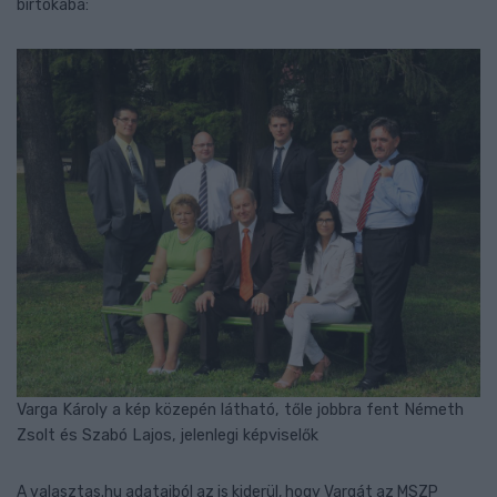
birtokába:
Varga Károly a kép közepén látható, tőle jobbra fent Németh
Zsolt és Szabó Lajos, jelenlegi képviselők
A valasztas.hu adataiból az is kiderül, hogy Vargát az MSZP