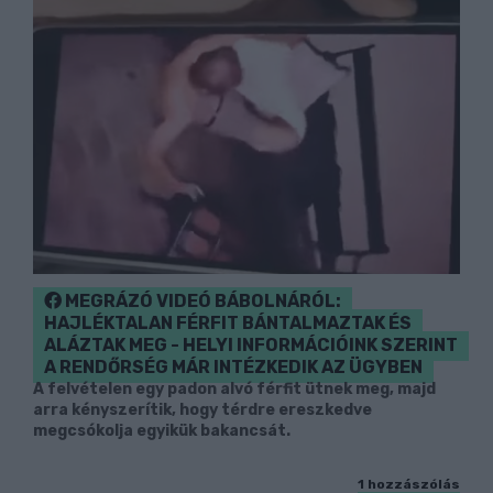
MEGRÁZÓ VIDEÓ BÁBOLNÁRÓL:
HAJLÉKTALAN FÉRFIT BÁNTALMAZTAK ÉS
ALÁZTAK MEG - HELYI INFORMÁCIÓINK SZERINT
A RENDŐRSÉG MÁR INTÉZKEDIK AZ ÜGYBEN
A felvételen egy padon alvó férfit ütnek meg, majd
arra kényszerítik, hogy térdre ereszkedve
megcsókolja egyikük bakancsát.
1 hozzászólás