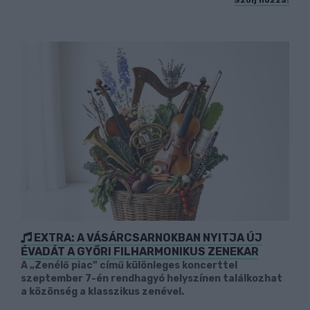
Szólj hozzá!
EXTRA: A VÁSÁRCSARNOKBAN NYITJA ÚJ
ÉVADÁT A GYŐRI FILHARMONIKUS ZENEKAR
A „Zenélő piac” című különleges koncerttel
szeptember 7-én rendhagyó helyszínen találkozhat
a közönség a klasszikus zenével.