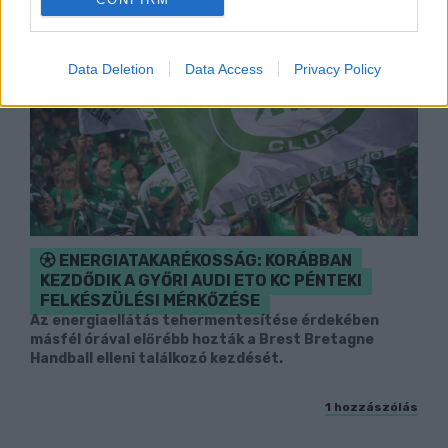
Data Deletion
Data Access
Privacy Policy
ENERGIATAKARÉKOSSÁG: KORÁBBAN
KEZDŐDIK A GYŐRI AUDI ETO KC PÉNTEKI
FELKÉSZÜLÉSI MÉRKŐZÉSE
Az energiaellátás tehermentesítése érdekében
másfél órával előrébb hozták a Brest Bretagne
Handball elleni találkozó kezdését.
1 hozzászólás