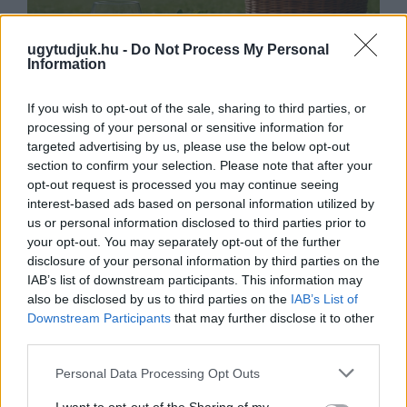
ugytudjuk.hu -
Do Not Process My Personal
Information
If you wish to opt-out of the sale, sharing to third parties, or
processing of your personal or sensitive information for
targeted advertising by us, please use the below opt-out
section to confirm your selection. Please note that after your
PIKNIK ITALOK: ÍZEK ÉS ÉLMÉNYEK A
opt-out request is processed you may continue seeing
SZABADBAN
interest-based ads based on personal information utilized by
Ahogy tavaszodik és a nap egyre tovább marad
us or personal information disclosed to third parties prior to
velünk, sokaknak támad kedve kirándulni a
természetbe.
your opt-out. You may separately opt-out of the further
disclosure of your personal information by third parties on the
IAB’s list of downstream participants. This information may
Szólj hozzá!
also be disclosed by us to third parties on the
IAB’s List of
Downstream Participants
that may further disclose it to other
third parties.
Please note that this website/app uses one or more Google
Personal Data Processing Opt Outs
services and may gather and store information including but