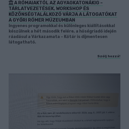
A RÓMAIAKTÓL AZ AGYAGKATONÁKIG –
TÁRLATVEZETÉSEK, WORKSHOP ÉS
KÖZÖNSÉGTALÁLKOZÓ VÁRJA A LÁTOGATÓKAT
A GYŐRI RÓMER MÚZEUMBAN
Ingyenes programokkal és különleges kiállításokkal
készülnek a hét második felére, a hőségriadó idején
ráadásul a Várkazamata – Kőtár is díjmentesen
látogatható.
Szólj hozzá!