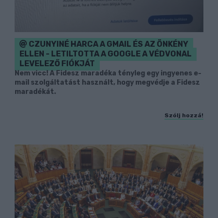
CZUNYINÉ HARCA A GMAIL ÉS AZ ÖNKÉNY
ELLEN - LETILTOTTA A GOOGLE A VÉDVONAL
LEVELEZŐ FIÓKJÁT
Nem vicc! A Fidesz maradéka tényleg egy ingyenes e-
mail szolgáltatást használt, hogy megvédje a Fidesz
maradékát.
Szólj hozzá!