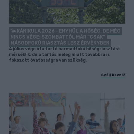
KÁNIKULA 2026 - ENYHÜL A HŐSÉG, DE MÉG
NINCS VÉGE: SZOMBATTÓL MÁR “CSAK”
MÁSODFOKÚ RIASZTÁS LESZ ÉRVÉNYBEN
A július vége óta tartó harmadfokú hőségriasztást
mérséklik, de a tartós meleg miatt továbbra is
fokozott óvatosságra van szükség.
Szólj hozzá!