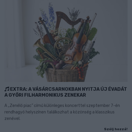
EXTRA: A VÁSÁRCSARNOKBAN NYITJA ÚJ ÉVADÁT
A GYŐRI FILHARMONIKUS ZENEKAR
A „Zenélő piac” című különleges koncerttel szeptember 7-én
rendhagyó helyszínen találkozhat a közönség a klasszikus
zenével.
Szólj hozzá!