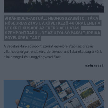
KÁNIKULA-AKTUÁL: MEGHOSSZABBÍTOTTÁK A
HŐSÉGRIASZTÁST, A KÖVETKEZŐ 48 ÓRA LEHET A
LEGKRITIKUSABB AZ ENERGIAELLÁTÁS
SZEMPONTJÁBÓL, DE AZ UTOLSÓ PAKSI TURBINA
EGYELŐRE KITART
A Védelmi Munkacsoport szerint egyelőre stabil az ország
villamosenergia-rendszere, de továbbra is takarékosságra kérik
a lakosságot és a nagyfogyasztókat.
Szólj hozzá!