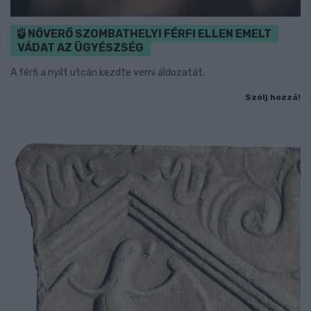
NŐVERŐ SZOMBATHELYI FÉRFI ELLEN EMELT
VÁDAT AZ ÜGYÉSZSÉG
A férfi a nyílt utcán kezdte verni áldozatát.
Szólj hozzá!