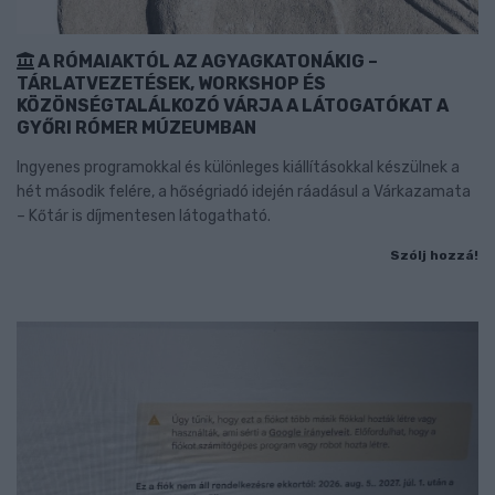
A RÓMAIAKTÓL AZ AGYAGKATONÁKIG –
TÁRLATVEZETÉSEK, WORKSHOP ÉS
KÖZÖNSÉGTALÁLKOZÓ VÁRJA A LÁTOGATÓKAT A
GYŐRI RÓMER MÚZEUMBAN
Ingyenes programokkal és különleges kiállításokkal készülnek a
hét második felére, a hőségriadó idején ráadásul a Várkazamata
– Kőtár is díjmentesen látogatható.
Szólj hozzá!