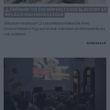
ÖRÖMHÍR: TÍZ ÉVE NEM VOLT ILYEN ALACSONY AZ
INFLÁCIÓ MAGYARORSZÁGON
Júliusban mindössze 1,2 százalékkal emelkedtek éves
összevetésben a fogyasztói árak, miközben az élelmiszerek ára
már csökkent.
Szólj hozzá!