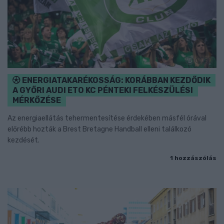
ENERGIATAKARÉKOSSÁG: KORÁBBAN KEZDŐDIK
A GYŐRI AUDI ETO KC PÉNTEKI FELKÉSZÜLÉSI
MÉRKŐZÉSE
Az energiaellátás tehermentesítése érdekében másfél órával
előrébb hozták a Brest Bretagne Handball elleni találkozó
kezdését.
1 hozzászólás