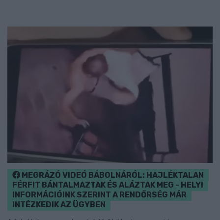
MEGRÁZÓ VIDEÓ BÁBOLNÁRÓL: HAJLÉKTALAN
FÉRFIT BÁNTALMAZTAK ÉS ALÁZTAK MEG - HELYI
INFORMÁCIÓINK SZERINT A RENDŐRSÉG MÁR
INTÉZKEDIK AZ ÜGYBEN