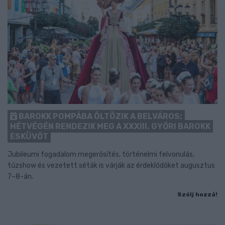
BAROKK POMPÁBA ÖLTÖZIK A BELVÁROS:
HÉTVÉGÉN RENDEZIK MEG A XXXIII. GYŐRI BAROKK
ESKÜVŐT
Jubileumi fogadalom megerősítés, történelmi felvonulás,
tűzshow és vezetett séták is várják az érdeklődőket augusztus
7–8-án.
Szólj hozzá!