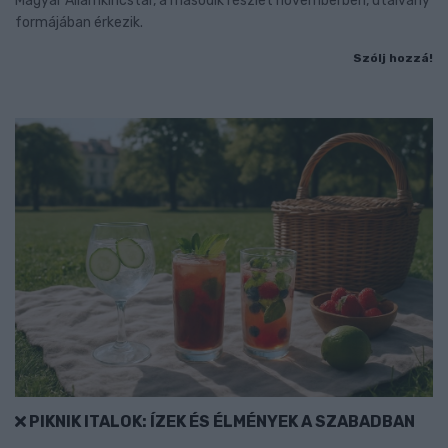
Magyar Államkincstár, a második részlet novemberben, utalvány
formájában érkezik.
Szólj hozzá!
PIKNIK ITALOK: ÍZEK ÉS ÉLMÉNYEK A SZABADBAN