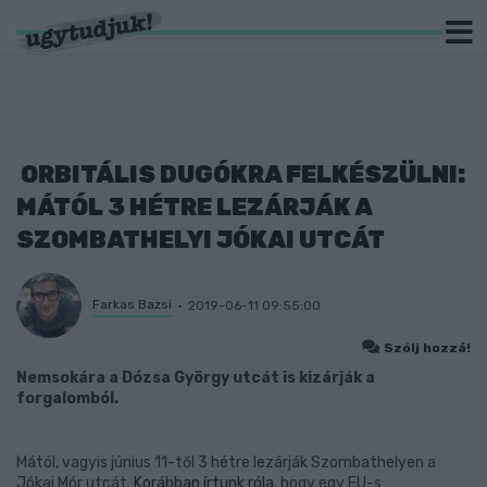
ORBITÁLIS DUGÓKRA FELKÉSZÜLNI:
MÁTÓL 3 HÉTRE LEZÁRJÁK A
SZOMBATHELYI JÓKAI UTCÁT
Farkas Bazsi
2019-06-11 09:55:00
Szólj hozzá!
Nemsokára a Dózsa György utcát is kizárják a
forgalomból.
Mától, vagyis június 11-től 3 hétre lezárják Szombathelyen a
Jókai Mór utcát.
Korábban írtunk róla
, hogy egy EU-s