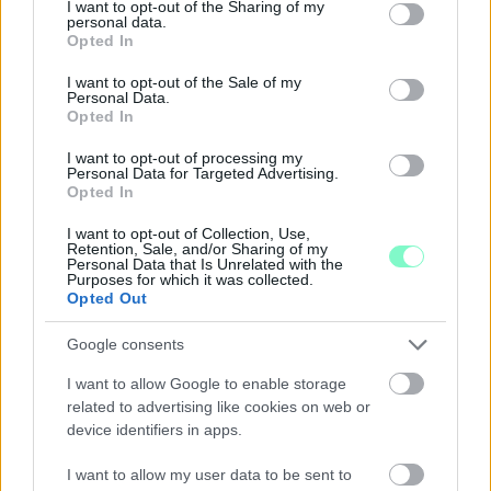
not limited to your visit or usage behaviour. You may click to
I want to opt-out of the Sharing of my
Szólj hozzá!
personal data.
grant or deny consent to Google and its third-party tags to
Opted In
use your data for below specified purposes in below Google
consent section.
I want to opt-out of the Sale of my
Personal Data.
Opted In
I want to opt-out of processing my
Personal Data for Targeted Advertising.
Opted In
I want to opt-out of Collection, Use,
Retention, Sale, and/or Sharing of my
Personal Data that Is Unrelated with the
Purposes for which it was collected.
Opted Out
Google consents
I want to allow Google to enable storage
related to advertising like cookies on web or
MAGYAR PÉTER: 868 MILLIÁRD FORINTOS
device identifiers in apps.
BERUHÁZÁSI CSOMAGGAL ERŐSÍTIK
MAGYARORSZÁG ENERGIAELLÁTÁSÁT, MIKÖZBEN
I want to allow my user data to be sent to
TOVÁBBRA IS KRITIKUS NAPOK ELÉ NÉZ AZ ORSZÁG