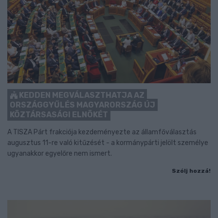
KEDDEN MEGVÁLASZTHATJA AZ
ORSZÁGGYŰLÉS MAGYARORSZÁG ÚJ
KÖZTÁRSASÁGI ELNÖKÉT
A TISZA Párt frakciója kezdeményezte az államfőválasztás
augusztus 11-re való kitűzését - a kormánypárti jelölt személye
ugyanakkor egyelőre nem ismert.
Szólj hozzá!