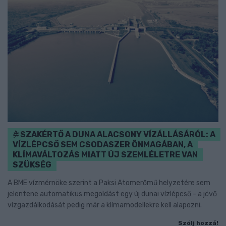
SZAKÉRTŐ A DUNA ALACSONY VÍZÁLLÁSÁRÓL: A
VÍZLÉPCSŐ SEM CSODASZER ÖNMAGÁBAN, A
KLÍMAVÁLTOZÁS MIATT ÚJ SZEMLÉLETRE VAN
SZÜKSÉG
A BME vízmérnöke szerint a Paksi Atomerőmű helyzetére sem
jelentene automatikus megoldást egy új dunai vízlépcső - a jövő
vízgazdálkodását pedig már a klímamodellekre kell alapozni.
Szólj hozzá!