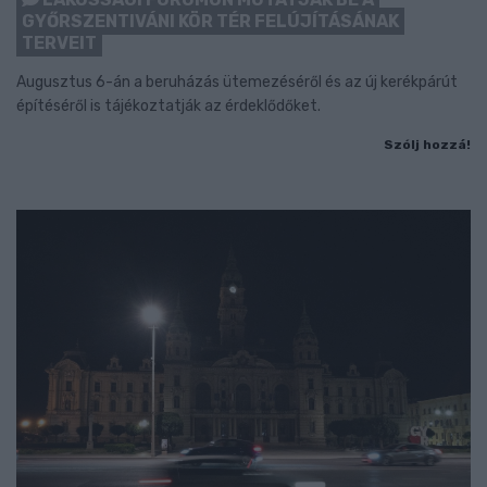
GYŐRSZENTIVÁNI KÖR TÉR FELÚJÍTÁSÁNAK
TERVEIT
Augusztus 6-án a beruházás ütemezéséről és az új kerékpárút
építéséről is tájékoztatják az érdeklődőket.
Szólj hozzá!