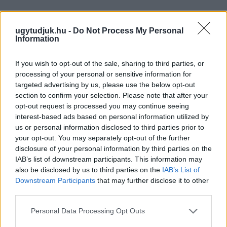
ugytudjuk.hu -
Do Not Process My Personal
Information
If you wish to opt-out of the sale, sharing to third parties, or
processing of your personal or sensitive information for
targeted advertising by us, please use the below opt-out
section to confirm your selection. Please note that after your
opt-out request is processed you may continue seeing
interest-based ads based on personal information utilized by
us or personal information disclosed to third parties prior to
your opt-out. You may separately opt-out of the further
disclosure of your personal information by third parties on the
IAB’s list of downstream participants. This information may
also be disclosed by us to third parties on the
IAB’s List of
PERL, VÁRADI ÉS TANOH DEZ IS OTT VAN A FÉRFI
Downstream Participants
that may further disclose it to other
KOSÁRLABDA-VÁLOGATOTT SZŰKÍTETT
third parties.
KERETÉBEN
Please note that this website/app uses one or more Google
Personal Data Processing Opt Outs
Észtország, Szlovénia és Svédország következik.
services and may gather and store information including but