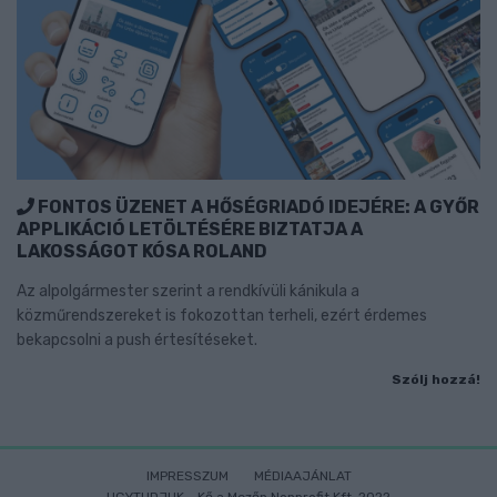
FONTOS ÜZENET A HŐSÉGRIADÓ IDEJÉRE: A GYŐR
APPLIKÁCIÓ LETÖLTÉSÉRE BIZTATJA A
LAKOSSÁGOT KÓSA ROLAND
Az alpolgármester szerint a rendkívüli kánikula a
közműrendszereket is fokozottan terheli, ezért érdemes
bekapcsolni a push értesítéseket.
Szólj hozzá!
IMPRESSZUM
MÉDIAAJÁNLAT