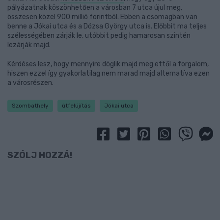
pályázatnak köszönhetően a városban 7 utca újul meg,
összesen közel 900 millió forintból. Ebben a csomagban van
benne a Jókai utca és a Dózsa György utca is. Előbbit ma teljes
szélességében zárják le, utóbbit pedig hamarosan szintén
lezárják majd.
Kérdéses lesz, hogy mennyire döglik majd meg ettől a forgalom,
hiszen ezzel így gyakorlatilag nem marad majd alternatíva ezen
a városrészen.
Szombathely
útfelújítás
Jókai utca
SZÓLJ HOZZÁ!