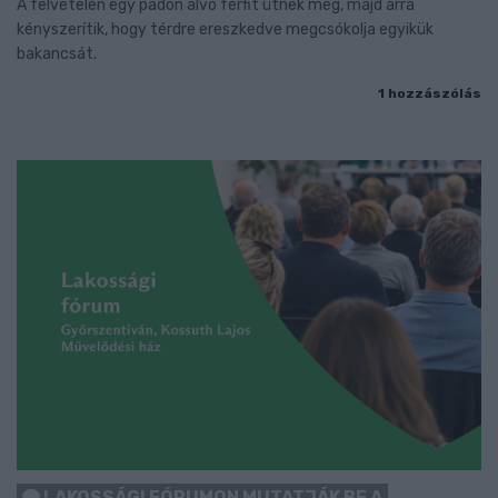
A felvételen egy padon alvó férfit ütnek meg, majd arra
kényszerítik, hogy térdre ereszkedve megcsókolja egyikük
bakancsát.
1 hozzászólás
LAKOSSÁGI FÓRUMON MUTATJÁK BE A