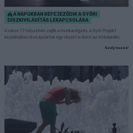
A NAPOKBAN BEFEJEZŐDIK A GYŐRI
DÍSZKIVILÁGÍTÁS LEKAPCSOLÁSA
A város 77 helyszínén zajlik a munkavégzés, a Győr Projekt
kezelésében lévő épületek egy részét is érinti az intézkedés.
Szólj hozzá!