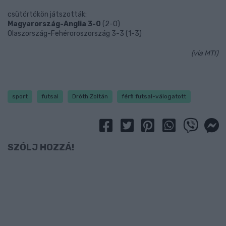
csütörtökön játszották:
Magyarország-Anglia 3-0
(2-0)
Olaszország-Fehéroroszország 3-3 (1-3)
(via MTI)
sport
futsal
Dróth Zoltán
férfi futsal-válogatott
SZÓLJ HOZZÁ!