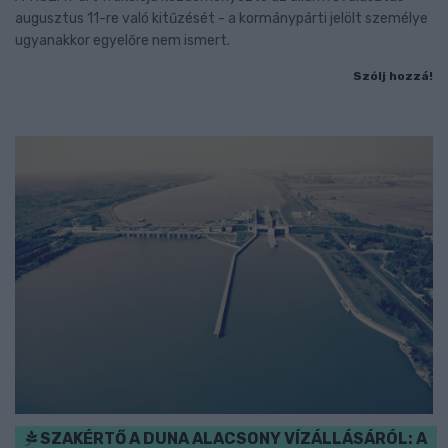
augusztus 11-re való kitűzését - a kormánypárti jelölt személye
ugyanakkor egyelőre nem ismert.
Szólj hozzá!
SZAKÉRTŐ A DUNA ALACSONY VÍZÁLLÁSÁRÓL: A