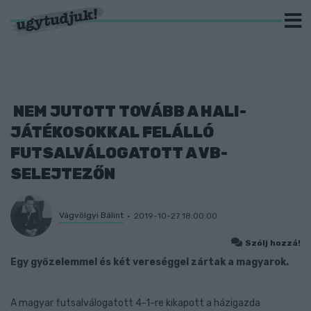
NEM JUTOTT TOVÁBB A HALI-
JÁTÉKOSOKKAL FELÁLLÓ
FUTSALVÁLOGATOTT A VB-
SELEJTEZŐN
Vágvölgyi Bálint
2019-10-27 18:00:00
Szólj hozzá!
Egy győzelemmel és két vereséggel zártak a magyarok.
A magyar futsalválogatott 4-1-re kikapott a házigazda