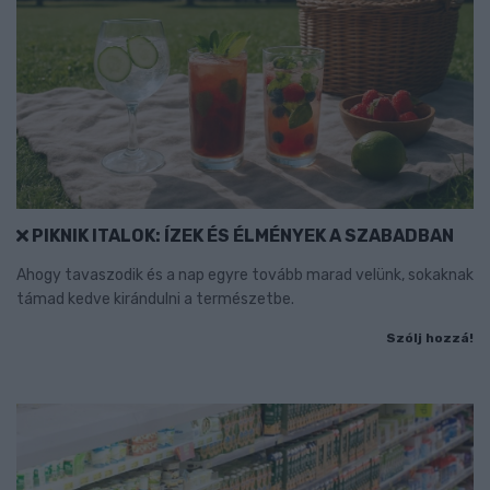
PIKNIK ITALOK: ÍZEK ÉS ÉLMÉNYEK A SZABADBAN
Ahogy tavaszodik és a nap egyre tovább marad velünk, sokaknak
támad kedve kirándulni a természetbe.
Szólj hozzá!