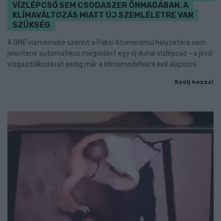
VÍZLÉPCSŐ SEM CSODASZER ÖNMAGÁBAN, A
KLÍMAVÁLTOZÁS MIATT ÚJ SZEMLÉLETRE VAN
SZÜKSÉG
A BME vízmérnöke szerint a Paksi Atomerőmű helyzetére sem
jelentene automatikus megoldást egy új dunai vízlépcső - a jövő
vízgazdálkodását pedig már a klímamodellekre kell alapozni.
Szólj hozzá!