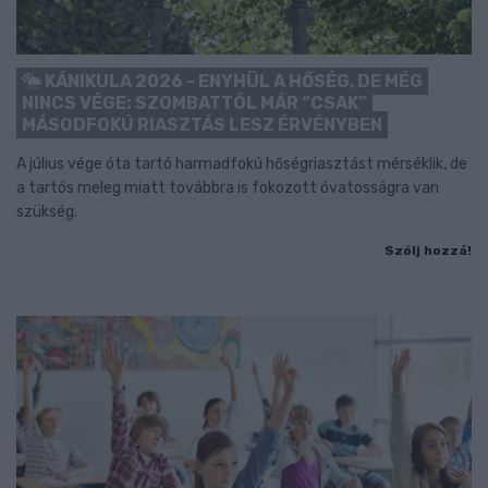
KÁNIKULA 2026 - ENYHÜL A HŐSÉG, DE MÉG
NINCS VÉGE: SZOMBATTÓL MÁR “CSAK”
MÁSODFOKÚ RIASZTÁS LESZ ÉRVÉNYBEN
A július vége óta tartó harmadfokú hőségriasztást mérséklik, de
a tartós meleg miatt továbbra is fokozott óvatosságra van
szükség.
Szólj hozzá!