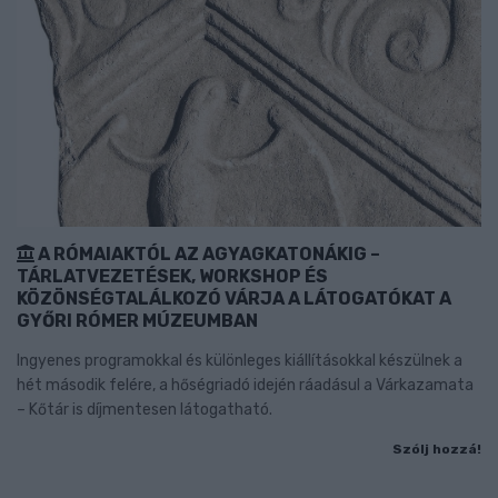
A RÓMAIAKTÓL AZ AGYAGKATONÁKIG –
TÁRLATVEZETÉSEK, WORKSHOP ÉS
KÖZÖNSÉGTALÁLKOZÓ VÁRJA A LÁTOGATÓKAT A
GYŐRI RÓMER MÚZEUMBAN
Ingyenes programokkal és különleges kiállításokkal készülnek a
hét második felére, a hőségriadó idején ráadásul a Várkazamata
– Kőtár is díjmentesen látogatható.
Szólj hozzá!