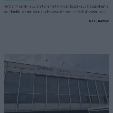
Hétfőn hajnali négy órától ismét minden közlekedő használhatja
az átkelőt, az autóbuszok is visszatérnek eredeti útvonalukra.
Szólj hozzá!