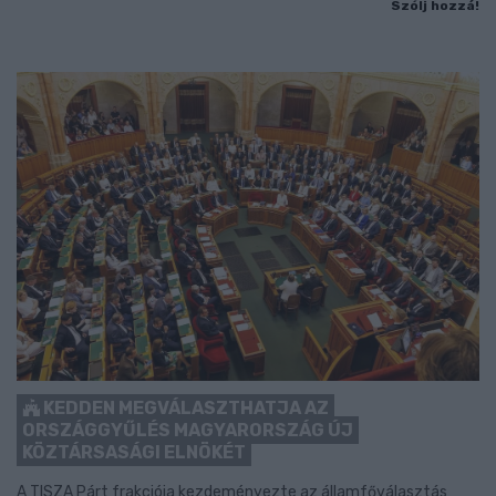
Szólj hozzá!
KEDDEN MEGVÁLASZTHATJA AZ
ORSZÁGGYŰLÉS MAGYARORSZÁG ÚJ
KÖZTÁRSASÁGI ELNÖKÉT
A TISZA Párt frakciója kezdeményezte az államfőválasztás