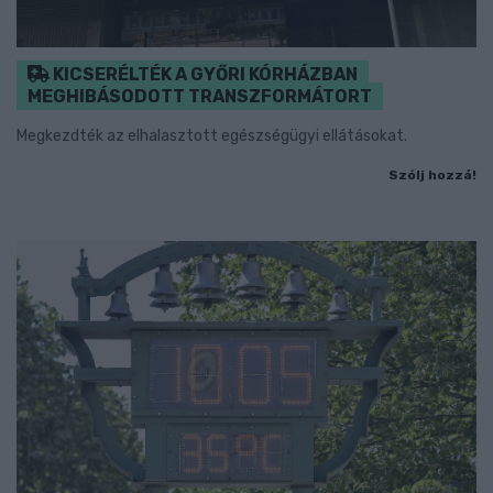
KICSERÉLTÉK A GYŐRI KÓRHÁZBAN
MEGHIBÁSODOTT TRANSZFORMÁTORT
Megkezdték az elhalasztott egészségügyi ellátásokat.
Szólj hozzá!