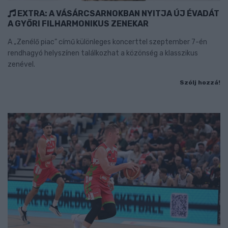
EXTRA: A VÁSÁRCSARNOKBAN NYITJA ÚJ ÉVADÁT
A GYŐRI FILHARMONIKUS ZENEKAR
A „Zenélő piac” című különleges koncerttel szeptember 7-én
rendhagyó helyszínen találkozhat a közönség a klasszikus
zenével.
Szólj hozzá!