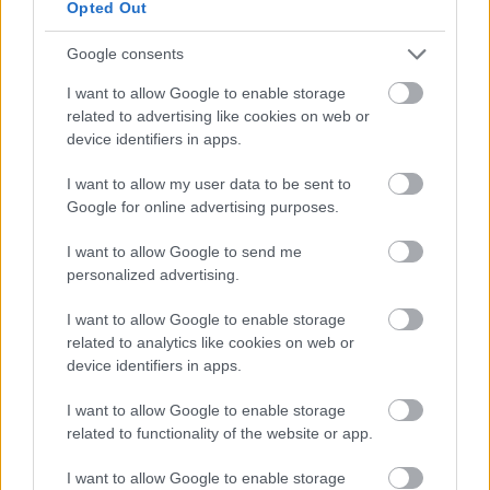
Opted Out
Google consents
I want to allow Google to enable storage
related to advertising like cookies on web or
device identifiers in apps.
I want to allow my user data to be sent to
Google for online advertising purposes.
I want to allow Google to send me
personalized advertising.
I want to allow Google to enable storage
related to analytics like cookies on web or
ENERGIATAKARÉKOSSÁG: KORÁBBAN KEZDŐDIK
device identifiers in apps.
A GYŐRI AUDI ETO KC PÉNTEKI FELKÉSZÜLÉSI
MÉRKŐZÉSE
I want to allow Google to enable storage
related to functionality of the website or app.
Az energiaellátás tehermentesítése érdekében másfél órával
előrébb hozták a Brest Bretagne Handball elleni találkozó
I want to allow Google to enable storage