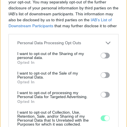
your opt-out. You may separately opt-out of the further
disclosure of your personal information by third parties on the
IAB’s list of downstream participants. This information may
also be disclosed by us to third parties on the
IAB’s List of
Downstream Participants
that may further disclose it to other
third parties.
Please note that this website/app uses one or more Google
Personal Data Processing Opt Outs
services and may gather and store information including but
not limited to your visit or usage behaviour. You may click to
I want to opt-out of the Sharing of my
personal data.
grant or deny consent to Google and its third-party tags to
Opted In
use your data for below specified purposes in below Google
consent section.
I want to opt-out of the Sale of my
A BAROKK ÖSSZES ÁRNYALATA ÉS MÉG EGY SOR
Personal Data.
KIVÁLÓ PROGRAM VÁR MINDENKIT EZEN A HÉTVÉGÉN
Opted In
GYŐRBEN
I want to opt-out of processing my
Középpontban a hagyományőrzés, de lesz Pogány Induló és
Personal Data for Targeted Advertising.
Opted In
Majka koncert, jóga szeánsz, “borhajózás” és egy csomó minden
más.
I want to opt-out of Collection, Use,
Retention, Sale, and/or Sharing of my
Szólj hozzá!
Personal Data that Is Unrelated with the
Purposes for which it was collected.