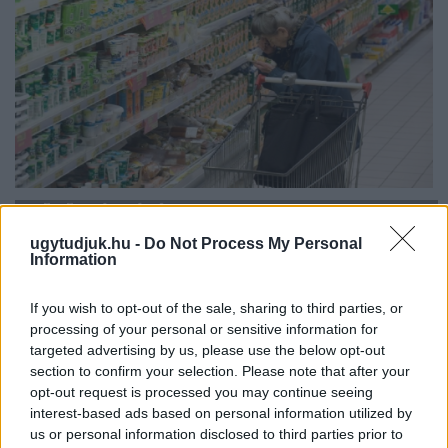
ÖRÖMHÍR: TÍZ ÉVE NEM VOLT ILYEN ALACSONY AZ
INFLÁCIÓ MAGYARORSZÁGON
ugytudjuk.hu -
Do Not Process My Personal
Information
Júliusban mindössze 1,2 százalékkal emelkedtek éves
összevetésben a fogyasztói árak, miközben az élelmiszerek ára
If you wish to opt-out of the sale, sharing to third parties, or
már csökkent.
processing of your personal or sensitive information for
Szólj hozzá!
targeted advertising by us, please use the below opt-out
section to confirm your selection. Please note that after your
opt-out request is processed you may continue seeing
interest-based ads based on personal information utilized by
us or personal information disclosed to third parties prior to