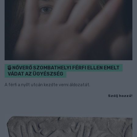
NŐVERŐ SZOMBATHELYI FÉRFI ELLEN EMELT
VÁDAT AZ ÜGYÉSZSÉG
A férfi a nyílt utcán kezdte verni áldozatát.
Szólj hozzá!