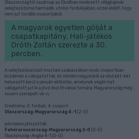
Olaszországtól vasárnap az Eboliban rendezett világbajnoki
selejtezőtorna harmadik, utolsó fordulójában, ezzel eldőlt, hogy
nem jut tovább csoportjából.
A magyarok egyetlen gólját a
csapatkapitány, Hali-játékos
Dróth Zoltán szerezte a 30.
percben.
A selejtezősorozat mostani szakaszában nyolc csoportban
küzdenek a válogatottak, és minden négyesből az első két-két
helyezett kerül a januári elitkörbe, amelynek végén hat
válogatott jut ki a jövő őszi litvániai tornára. Magyarország még
sosem szerepelt vb-n.
Eredmény, 3. forduló, 4. csoport:
Olaszország-Magyarország 4-1
(2-0)
pénteken játszották:
Fehéroroszország-Magyarország 2-0
(0-0)
Olaszország-Anglia 4-1 (0-0)