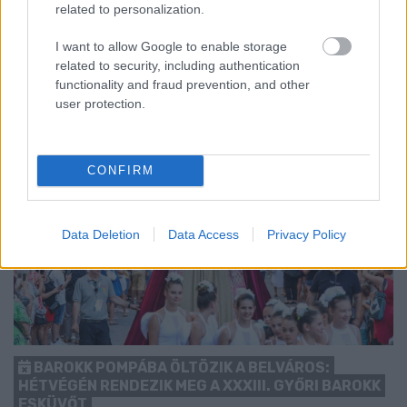
kezdését.
related to personalization.
1 hozzászólás
I want to allow Google to enable storage
related to security, including authentication
functionality and fraud prevention, and other
user protection.
CONFIRM
Data Deletion
Data Access
Privacy Policy
BAROKK POMPÁBA ÖLTÖZIK A BELVÁROS:
HÉTVÉGÉN RENDEZIK MEG A XXXIII. GYŐRI BAROKK
ESKÜVŐT