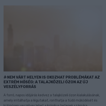
NEM VÁRT HELYEN IS OKOZHAT PROBLÉMÁKAT AZ
EXTRÉM HŐSÉG: A TALAJKÖZELI ÓZON AZ ÚJ
VESZÉLYFORRÁS
A forró, napos időjárás kedvez a talajközeli ózon kialakulásának,
amely irritálhatja a légutakat, ronthatja a tüdő működését és
különösen veszélyes lehet a krónikus betegek számára.