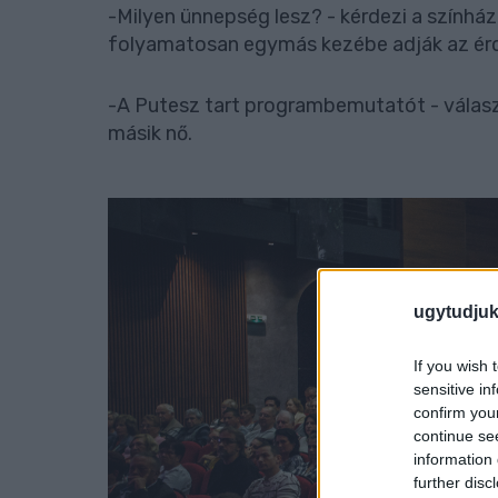
-Milyen ünnepség lesz? - kérdezi a színház
folyamatosan egymás kezébe adják az érde
-A Putesz tart programbemutatót - válasz
másik nő.
ugytudjuk
If you wish 
sensitive in
confirm you
continue se
information 
further disc