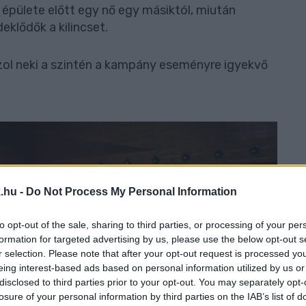
 épülete előtt egy nő egy másiktól, miután
klődők a kilincset.
ol neki a szintén a kampány eseményre igyekvő
.hu -
Do Not Process My Personal Information
to opt-out of the sale, sharing to third parties, or processing of your per
formation for targeted advertising by us, please use the below opt-out s
r selection. Please note that after your opt-out request is processed y
eing interest-based ads based on personal information utilized by us or
disclosed to third parties prior to your opt-out. You may separately opt-
losure of your personal information by third parties on the IAB’s list of