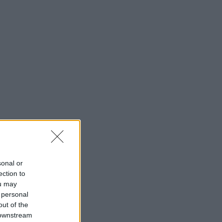
sonal or
ection to
ou may
 personal
out of the
 downstream