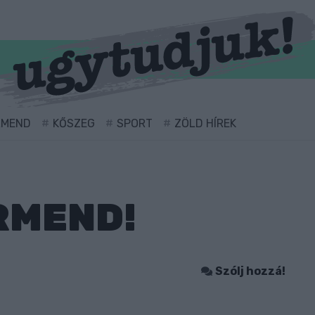
RMEND
KŐSZEG
SPORT
ZÖLD HÍREK
RMEND!
Szólj hozzá!