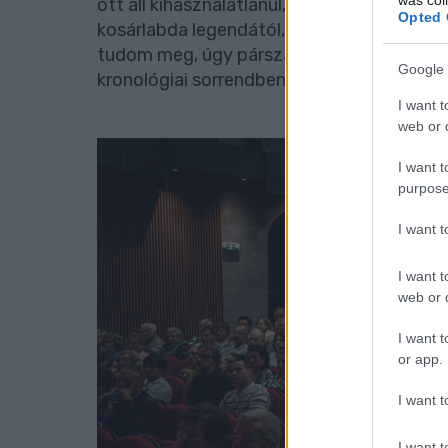
ott áll kihasználatlanul, gazdátlanul. Mer
Opted 
kosárlabda legendától, az új szerep felé k
tudom meg, úgy párszáz társammal egyet
Google 
kronológiai sorrendben.
I want t
web or d
I want t
purpose
I want 
I want t
web or d
I want t
or app.
I want t
I want t