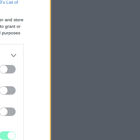
B’s List of
er and store
to grant or
ed purposes