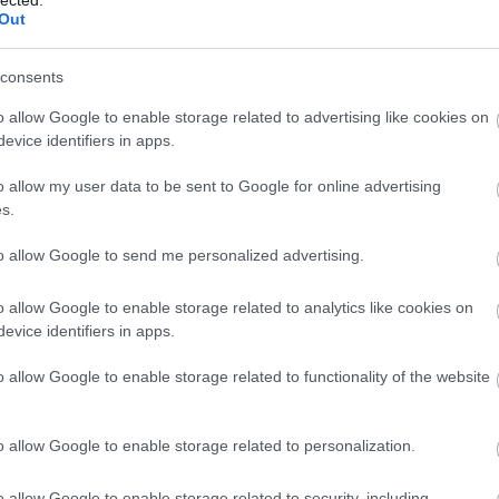
t program, az nincsen benne. Ezt már magától a
Out
acsintgató Patonay Imrétől, vagyis A Putesztól
emben a színházteremben. De talán haladjunk
consents
o allow Google to enable storage related to advertising like cookies on
evice identifiers in apps.
o allow my user data to be sent to Google for online advertising
s.
to allow Google to send me personalized advertising.
o allow Google to enable storage related to analytics like cookies on
evice identifiers in apps.
o allow Google to enable storage related to functionality of the website
o allow Google to enable storage related to personalization.
o allow Google to enable storage related to security, including