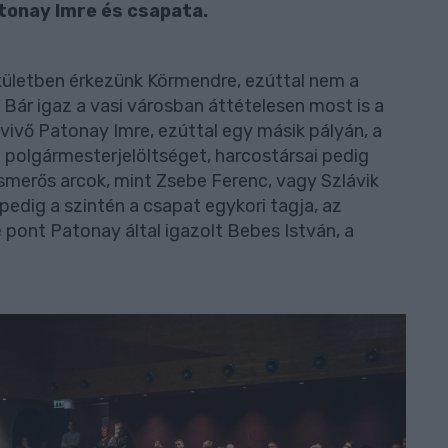
onay Imre és csapata.
ületben érkezünk Körmendre, ezúttal nem a
Bár igaz a vasi városban áttételesen most is a
vivő Patonay Imre, ezúttal egy másik pályán, a
 a polgármesterjelöltséget, harcostársai pedig
ismerős arcok, mint Zsebe Ferenc, vagy Szlávik
pedig a szintén a csapat egykori tagja, az
pont Patonay által igazolt Bebes István, a