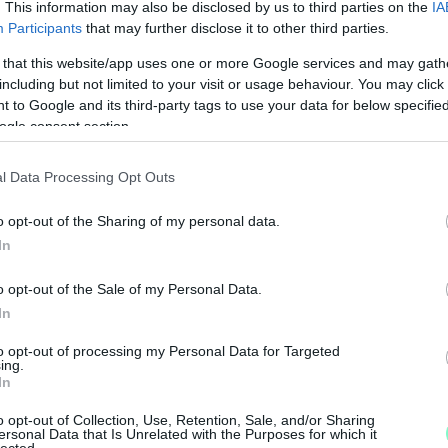
. This information may also be disclosed by us to third parties on the
IA
Participants
that may further disclose it to other third parties.
 that this website/app uses one or more Google services and may gath
including but not limited to your visit or usage behaviour. You may click 
 to Google and its third-party tags to use your data for below specifi
ogle consent section.
l Data Processing Opt Outs
o opt-out of the Sharing of my personal data.
In
o opt-out of the Sale of my Personal Data.
In
 is, hát mi más, a kosárlabda csapat tartott
to opt-out of processing my Personal Data for Targeted
ing.
z épület belseje milyen szépen megújult. Külcsín
In
val később a programbemutató beszédeiből. A
o opt-out of Collection, Use, Retention, Sale, and/or Sharing
, és 1 milliárd 300 millió forint lett a vége, de
ersonal Data that Is Unrelated with the Purposes for which it
lected.