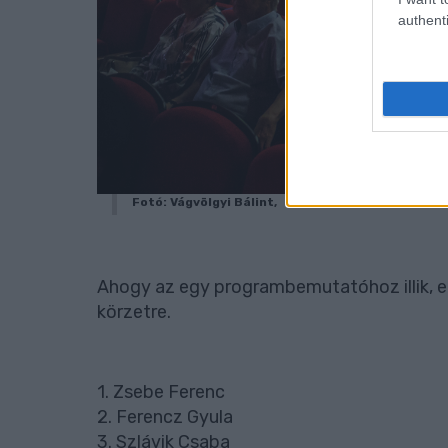
authenti
Fotó: Vágvölgyi Bálint,
Ahogy az egy programbemutatóhoz illik, els
körzetre.
1. Zsebe Ferenc
2. Ferencz Gyula
3. Szlávik Csaba