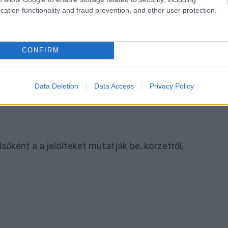
cation functionality and fraud prevention, and other user protection.
CONFIRM
Data Deletion
Data Access
Privacy Policy
őként a a jelölteket mutatják be, körzetről,