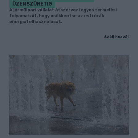
ÜZEMSZÜNETIG
A járműipari vállalat átszervezi egyes termelési
folyamatait, hogy csökkentse az esti órák
energiafelhasználását.
Szólj hozzá!