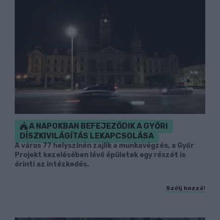
A NAPOKBAN BEFEJEZŐDIK A GYŐRI
DÍSZKIVILÁGÍTÁS LEKAPCSOLÁSA
A város 77 helyszínén zajlik a munkavégzés, a Győr
Projekt kezelésében lévő épületek egy részét is
érinti az intézkedés.
Szólj hozzá!