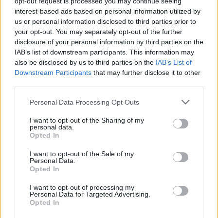
opt-out request is processed you may continue seeing
interest-based ads based on personal information utilized by
us or personal information disclosed to third parties prior to
your opt-out. You may separately opt-out of the further
SZAKÉRTŐ A DUNA ALACSONY
disclosure of your personal information by third parties on the
VÍZÁLLÁSÁRÓL: A VÍZLÉPCSŐ SEM CSODASZER
IAB’s list of downstream participants. This information may
ÖNMAGÁBAN, A KLÍMAVÁLTOZÁS MIATT ÚJ
also be disclosed by us to third parties on the
IAB’s List of
SZEMLÉLETRE VAN SZÜKSÉG
Downstream Participants
that may further disclose it to other
A BME vízmérnöke szerint a Paksi Atomerőmű
third parties.
helyzetére sem jelentene automatikus megoldást
egy új dunai vízlépcső - a jövő vízgazdálkodását pedig
Please note that this website/app uses one or more Google
Personal Data Processing Opt Outs
már a klímamodellekre kell alapozni.
services and may gather and store information including but
not limited to your visit or usage behaviour. You may click to
I want to opt-out of the Sharing of my
Szólj hozzá!
personal data.
grant or deny consent to Google and its third-party tags to
Opted In
use your data for below specified purposes in below Google
consent section.
I want to opt-out of the Sale of my
Personal Data.
Opted In
I want to opt-out of processing my
Personal Data for Targeted Advertising.
Opted In