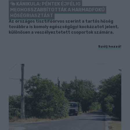
KÁNIKULA: PÉNTEK ÉJFÉLIG
MEGHOSSZABBÍTOTTÁK A HARMADFOKÚ
HŐSÉGRIASZTÁST
Az országos tisztifőorvos szerint a tartós hőség
továbbra is komoly egészségügyi kockázatot jelent,
különösen a veszélyeztetett csoportok számára.
Szólj hozzá!