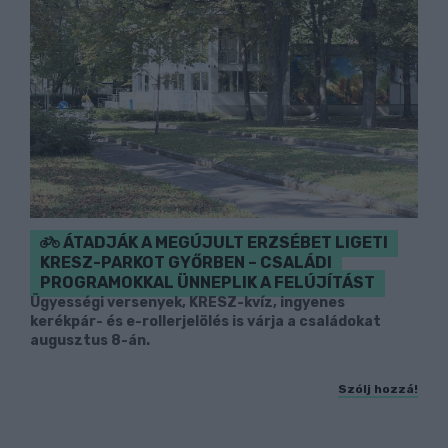
ÁTADJÁK A MEGÚJULT ERZSÉBET LIGETI
KRESZ-PARKOT GYŐRBEN – CSALÁDI
PROGRAMOKKAL ÜNNEPLIK A FELÚJÍTÁST
Ügyességi versenyek, KRESZ-kvíz, ingyenes
kerékpár- és e-rollerjelölés is várja a családokat
augusztus 8-án.
Szólj hozzá!