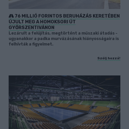
76 MILLIÓ FORINTOS BERUHÁZÁS KERETÉBEN
ÚJULT MEG A HOMOKSORI ÚT
GYŐRSZENTIVÁNON
Lezárult a felújítás, megtörtént a műszaki átadás -
ugyanakkor a padka murvázásának hiányosságaira is
felhívták a figyelmet.
Szólj hozzá!