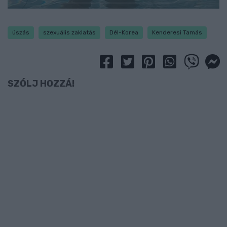
úszás
szexuális zaklatás
Dél-Korea
Kenderesi Tamás
SZÓLJ HOZZÁ!