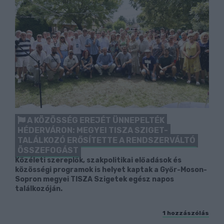
A KÖZÖSSÉG EREJÉT ÜNNEPELTÉK
HÉDERVÁRON: MEGYEI TISZA SZIGET-
TALÁLKOZÓ ERŐSÍTETTE A RENDSZERVÁLTÓ
ÖSSZEFOGÁST
Közéleti szereplők, szakpolitikai előadások és
közösségi programok is helyet kaptak a Győr-Moson-
Sopron megyei TISZA Szigetek egész napos
találkozóján.
1 hozzászólás