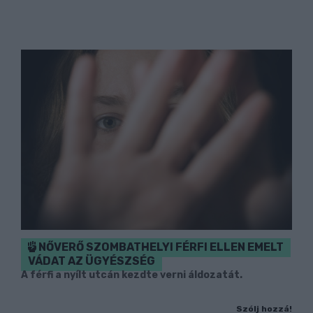
NŐVERŐ SZOMBATHELYI FÉRFI ELLEN EMELT
VÁDAT AZ ÜGYÉSZSÉG
A férfi a nyílt utcán kezdte verni áldozatát.
Szólj hozzá!