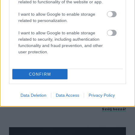
related to functionality of the website or app.
I want to allow Google to enable storage
related to personalization.
I want to allow Google to enable storage
related to security, including authentication
functionality and fraud prevention, and other
user protection.
LAKOSSÁGI FÓRUMON MUTATJÁK BE A
GYŐRSZENTIVÁNI KÖR TÉR FELÚJÍTÁSÁNAK
CONFIRM
TERVEIT
Augusztus 6-án a beruházás ütemezéséről és az új
kerékpárút építéséről is tájékoztatják az
érdeklődőket.
Data Deletion
Data Access
Privacy Policy
Szólj hozzá!