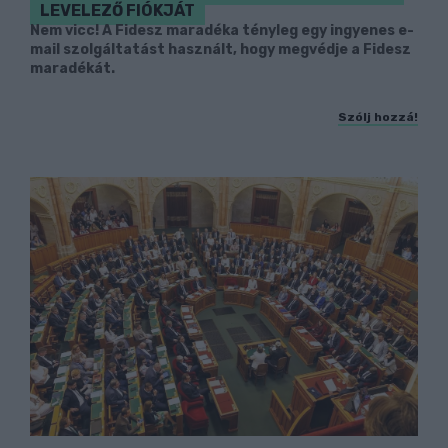
LEVELEZŐ FIÓKJÁT
Nem vicc! A Fidesz maradéka tényleg egy ingyenes e-
mail szolgáltatást használt, hogy megvédje a Fidesz
maradékát.
Szólj hozzá!