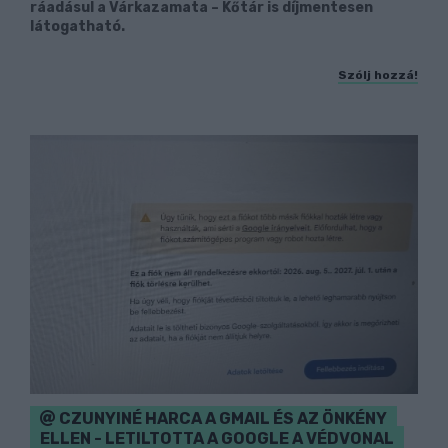
ráadásul a Várkazamata – Kőtár is díjmentesen
látogatható.
Szólj hozzá!
CZUNYINÉ HARCA A GMAIL ÉS AZ ÖNKÉNY
ELLEN - LETILTOTTA A GOOGLE A VÉDVONAL