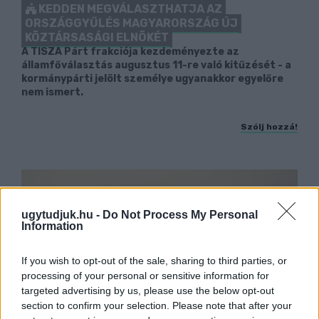
KEDDEN MEGVÁLASZTHATJA AZ
ORSZÁGGYŰLÉS MAGYARORSZÁG ÚJ
KÖZTÁRSASÁGI ELNÖKÉT
A TISZA Párt frakciója kezdeményezte az
államfőválasztás augusztus 11-re való kitűzését - a
kormánypárti jelölt személye ugyanakkor egyelőre
nem ismert.
Szólj hozzá!
ugytudjuk.hu -
Do Not Process My Personal
Information
If you wish to opt-out of the sale, sharing to third parties, or
processing of your personal or sensitive information for
targeted advertising by us, please use the below opt-out
section to confirm your selection. Please note that after your