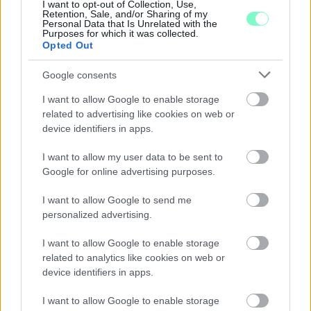
I want to opt-out of Collection, Use,
Retention, Sale, and/or Sharing of my
Personal Data that Is Unrelated with the
Purposes for which it was collected.
Opted Out
Google consents
I want to allow Google to enable storage
MEGRÁZÓ VIDEÓ BÁBOLNÁRÓL:
related to advertising like cookies on web or
HAJLÉKTALAN FÉRFIT BÁNTALMAZTAK ÉS
device identifiers in apps.
ALÁZTAK MEG - HELYI INFORMÁCIÓINK SZERINT
A RENDŐRSÉG MÁR INTÉZKEDIK AZ ÜGYBEN
I want to allow my user data to be sent to
A felvételen egy padon alvó férfit ütnek meg, majd
Google for online advertising purposes.
arra kényszerítik, hogy térdre ereszkedve
megcsókolja egyikük bakancsát.
I want to allow Google to send me
personalized advertising.
1 hozzászólás
I want to allow Google to enable storage
related to analytics like cookies on web or
device identifiers in apps.
I want to allow Google to enable storage