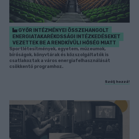
GYŐR INTÉZMÉNYEI ÖSSZEHANGOLT
ENERGIATAKARÉKOSSÁGI INTÉZKEDÉSEKET
VEZETTEK BE A RENDKÍVÜLI HŐSÉG MIATT
Sportlétesítmények, egyetem, múzeumok,
bíróságok, könyvtárak és közszolgáltatók is
csatlakoztak a város energiafelhasználását
csökkentő programhoz.
Szólj hozzá!