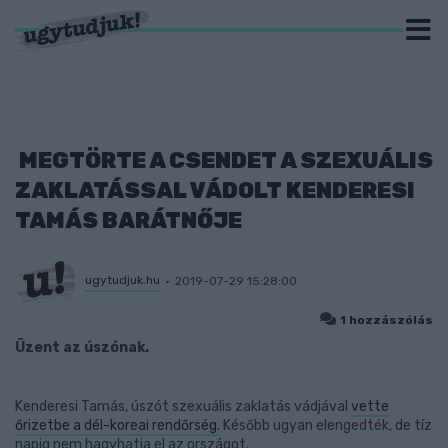
MEGTÖRTE A CSENDET A SZEXUÁLIS
ZAKLATÁSSAL VÁDOLT KENDERESI
TAMÁS BARÁTNŐJE
ugytudjuk.hu
2019-07-29 15:28:00
1 hozzászólás
Üzent az úszónak.
Kenderesi Tamás, úszót szexuális zaklatás vádjával
vette
őrizetbe a dél-koreai rendőrség.
Később ugyan elengedték, de tíz
napig nem hagyhatja el az országot.