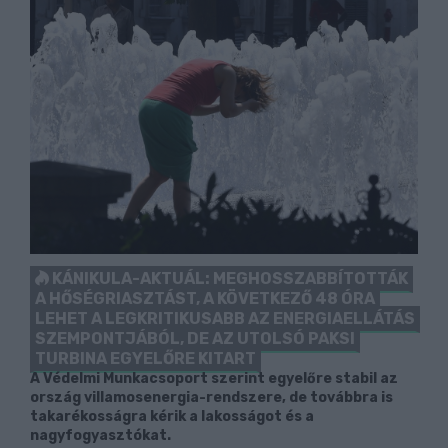
KÁNIKULA-AKTUÁL: MEGHOSSZABBÍTOTTÁK
A HŐSÉGRIASZTÁST, A KÖVETKEZŐ 48 ÓRA
LEHET A LEGKRITIKUSABB AZ ENERGIAELLÁTÁS
SZEMPONTJÁBÓL, DE AZ UTOLSÓ PAKSI
TURBINA EGYELŐRE KITART
A Védelmi Munkacsoport szerint egyelőre stabil az
ország villamosenergia-rendszere, de továbbra is
takarékosságra kérik a lakosságot és a
nagyfogyasztókat.