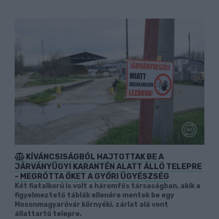
KÍVÁNCSISÁGBÓL HAJTOTTAK BE A
JÁRVÁNYÜGYI KARANTÉN ALATT ÁLLÓ TELEPRE
- MEGRÓTTA ŐKET A GYŐRI ÜGYÉSZSÉG
Két fiatalkorú is volt a háromfős társaságban, akik a
figyelmeztető táblák ellenére mentek be egy
Mosonmagyaróvár környéki, zárlat alá vont
állattartó telepre.