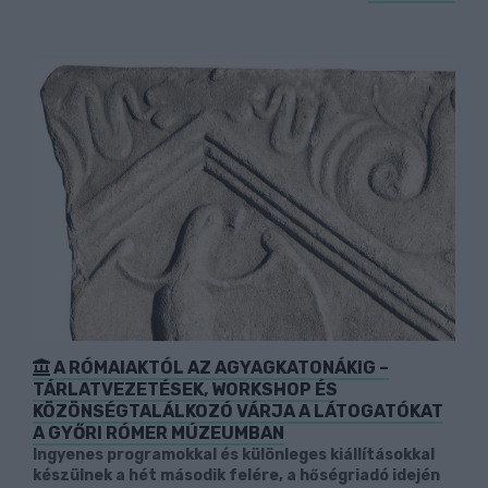
A RÓMAIAKTÓL AZ AGYAGKATONÁKIG –
TÁRLATVEZETÉSEK, WORKSHOP ÉS
KÖZÖNSÉGTALÁLKOZÓ VÁRJA A LÁTOGATÓKAT
A GYŐRI RÓMER MÚZEUMBAN
Ingyenes programokkal és különleges kiállításokkal
készülnek a hét második felére, a hőségriadó idején