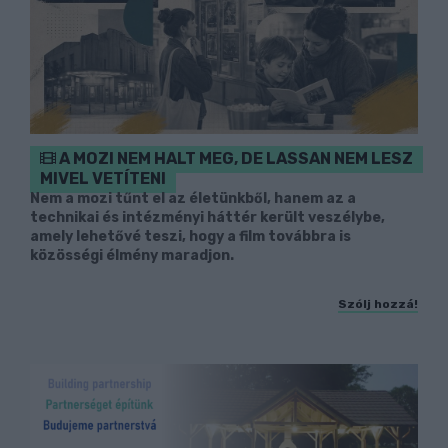
A MOZI NEM HALT MEG, DE LASSAN NEM LESZ
MIVEL VETÍTENI
Nem a mozi tűnt el az életünkből, hanem az a
technikai és intézményi háttér került veszélybe,
amely lehetővé teszi, hogy a film továbbra is
közösségi élmény maradjon.
Szólj hozzá!