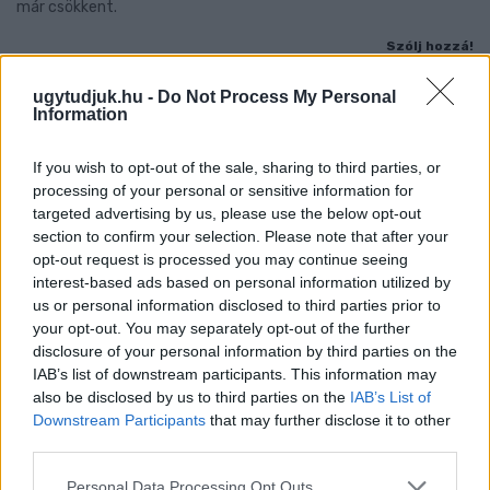
már csökkent.
Szólj hozzá!
ugytudjuk.hu -
Do Not Process My Personal
Information
If you wish to opt-out of the sale, sharing to third parties, or
processing of your personal or sensitive information for
targeted advertising by us, please use the below opt-out
section to confirm your selection. Please note that after your
opt-out request is processed you may continue seeing
interest-based ads based on personal information utilized by
us or personal information disclosed to third parties prior to
your opt-out. You may separately opt-out of the further
disclosure of your personal information by third parties on the
IAB’s list of downstream participants. This information may
also be disclosed by us to third parties on the
IAB’s List of
Downstream Participants
that may further disclose it to other
A BAROKK ÖSSZES ÁRNYALATA ÉS MÉG EGY SOR
third parties.
KIVÁLÓ PROGRAM VÁR MINDENKIT EZEN A HÉTVÉGÉN
Please note that this website/app uses one or more Google
GYŐRBEN
Personal Data Processing Opt Outs