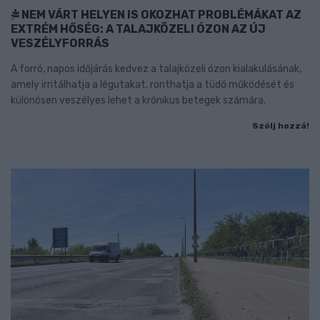
NEM VÁRT HELYEN IS OKOZHAT PROBLÉMÁKAT AZ
EXTRÉM HŐSÉG: A TALAJKÖZELI ÓZON AZ ÚJ
VESZÉLYFORRÁS
A forró, napos időjárás kedvez a talajközeli ózon kialakulásának,
amely irritálhatja a légutakat, ronthatja a tüdő működését és
különösen veszélyes lehet a krónikus betegek számára.
Szólj hozzá!