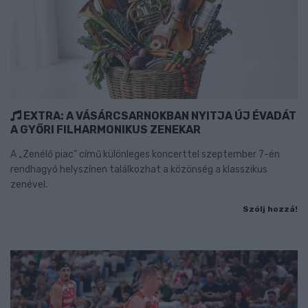
EXTRA: A VÁSÁRCSARNOKBAN NYITJA ÚJ ÉVADÁT
A GYŐRI FILHARMONIKUS ZENEKAR
A „Zenélő piac” című különleges koncerttel szeptember 7-én
rendhagyó helyszínen találkozhat a közönség a klasszikus
zenével.
Szólj hozzá!