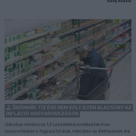
Szólj hozzá!
ÖRÖMHÍR: TÍZ ÉVE NEM VOLT ILYEN ALACSONY AZ
INFLÁCIÓ MAGYARORSZÁGON
Júliusban mindössze 1,2 százalékkal emelkedtek éves
összevetésben a fogyasztói árak, miközben az élelmiszerek ára