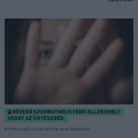
Szólj hozzá!
NŐVERŐ SZOMBATHELYI FÉRFI ELLEN EMELT
VÁDAT AZ ÜGYÉSZSÉG
A férfi a nyílt utcán kezdte verni áldozatát.