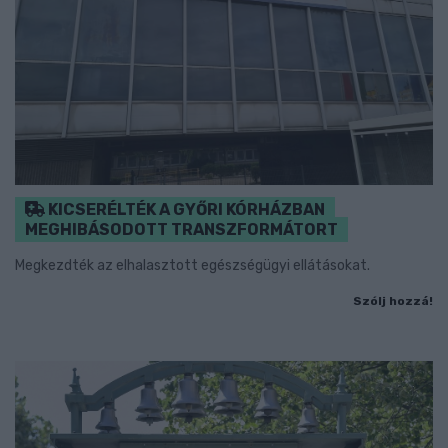
KICSERÉLTÉK A GYŐRI KÓRHÁZBAN
MEGHIBÁSODOTT TRANSZFORMÁTORT
Megkezdték az elhalasztott egészségügyi ellátásokat.
Szólj hozzá!