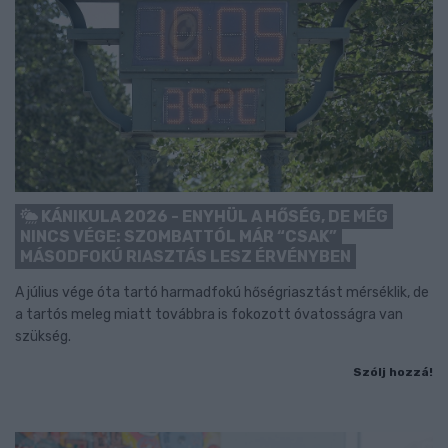
KÁNIKULA 2026 - ENYHÜL A HŐSÉG, DE MÉG
NINCS VÉGE: SZOMBATTÓL MÁR “CSAK”
MÁSODFOKÚ RIASZTÁS LESZ ÉRVÉNYBEN
A július vége óta tartó harmadfokú hőségriasztást mérséklik, de
a tartós meleg miatt továbbra is fokozott óvatosságra van
szükség.
Szólj hozzá!