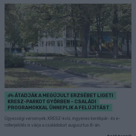
ÁTADJÁK A MEGÚJULT ERZSÉBET LIGETI
KRESZ-PARKOT GYŐRBEN – CSALÁDI
PROGRAMOKKAL ÜNNEPLIK A FELÚJÍTÁST
Ügyességi versenyek, KRESZ-kvíz, ingyenes kerékpár- és e-
rollerjelölés is várja a családokat augusztus 8-án.