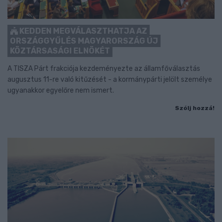
KEDDEN MEGVÁLASZTHATJA AZ
ORSZÁGGYŰLÉS MAGYARORSZÁG ÚJ
KÖZTÁRSASÁGI ELNÖKÉT
A TISZA Párt frakciója kezdeményezte az államfőválasztás
augusztus 11-re való kitűzését - a kormánypárti jelölt személye
ugyanakkor egyelőre nem ismert.
Szólj hozzá!