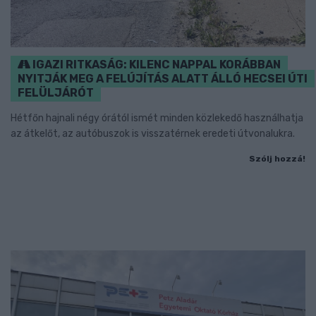
IGAZI RITKASÁG: KILENC NAPPAL KORÁBBAN
NYITJÁK MEG A FELÚJÍTÁS ALATT ÁLLÓ HECSEI ÚTI
FELÜLJÁRÓT
Hétfőn hajnali négy órától ismét minden közlekedő használhatja
az átkelőt, az autóbuszok is visszatérnek eredeti útvonalukra.
Szólj hozzá!