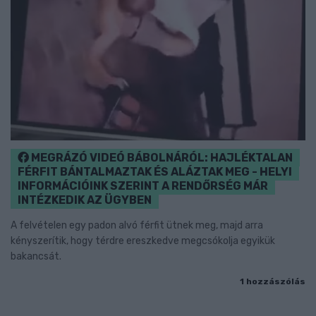
MEGRÁZÓ VIDEÓ BÁBOLNÁRÓL: HAJLÉKTALAN
FÉRFIT BÁNTALMAZTAK ÉS ALÁZTAK MEG - HELYI
INFORMÁCIÓINK SZERINT A RENDŐRSÉG MÁR
INTÉZKEDIK AZ ÜGYBEN
A felvételen egy padon alvó férfit ütnek meg, majd arra
kényszerítik, hogy térdre ereszkedve megcsókolja egyikük
bakancsát.
1 hozzászólás