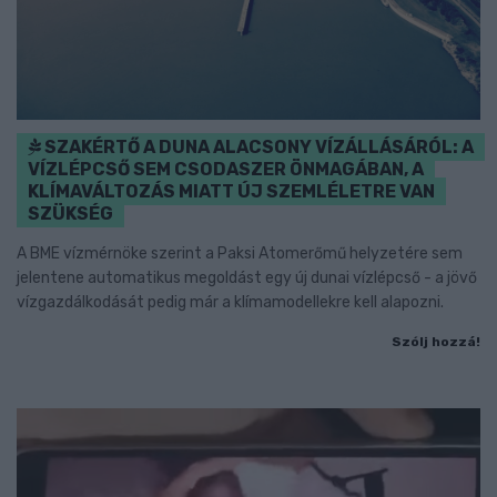
SZAKÉRTŐ A DUNA ALACSONY VÍZÁLLÁSÁRÓL: A
VÍZLÉPCSŐ SEM CSODASZER ÖNMAGÁBAN, A
KLÍMAVÁLTOZÁS MIATT ÚJ SZEMLÉLETRE VAN
SZÜKSÉG
A BME vízmérnöke szerint a Paksi Atomerőmű helyzetére sem
jelentene automatikus megoldást egy új dunai vízlépcső - a jövő
vízgazdálkodását pedig már a klímamodellekre kell alapozni.
Szólj hozzá!