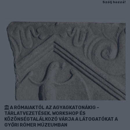
Szólj hozzá!
A RÓMAIAKTÓL AZ AGYAGKATONÁKIG –
TÁRLATVEZETÉSEK, WORKSHOP ÉS
KÖZÖNSÉGTALÁLKOZÓ VÁRJA A LÁTOGATÓKAT A
GYŐRI RÓMER MÚZEUMBAN