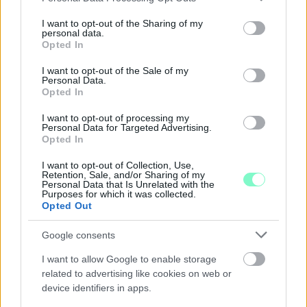
services and may gather and store information including but
Középpontban a hagyományőrzés, de lesz Pogány Induló és
not limited to your visit or usage behaviour. You may click to
I want to opt-out of the Sharing of my
personal data.
Majka koncert, jóga szeánsz, “borhajózás” és egy csomó minden
grant or deny consent to Google and its third-party tags to
Opted In
use your data for below specified purposes in below Google
más.
consent section.
I want to opt-out of the Sale of my
Szólj hozzá!
Personal Data.
Opted In
I want to opt-out of processing my
Personal Data for Targeted Advertising.
Opted In
I want to opt-out of Collection, Use,
Retention, Sale, and/or Sharing of my
Personal Data that Is Unrelated with the
Purposes for which it was collected.
Opted Out
Google consents
I want to allow Google to enable storage
related to advertising like cookies on web or
device identifiers in apps.