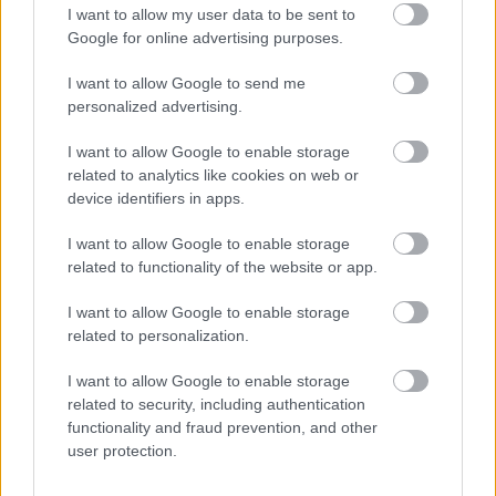
I want to allow my user data to be sent to
ENERGIATAKARÉKOSSÁG: KORÁBBAN KEZDŐDIK
Google for online advertising purposes.
A GYŐRI AUDI ETO KC PÉNTEKI FELKÉSZÜLÉSI
MÉRKŐZÉSE
I want to allow Google to send me
personalized advertising.
Az energiaellátás tehermentesítése érdekében másfél órával
előrébb hozták a Brest Bretagne Handball elleni találkozó
I want to allow Google to enable storage
kezdését.
related to analytics like cookies on web or
device identifiers in apps.
1 hozzászólás
I want to allow Google to enable storage
related to functionality of the website or app.
I want to allow Google to enable storage
related to personalization.
I want to allow Google to enable storage
related to security, including authentication
functionality and fraud prevention, and other
user protection.