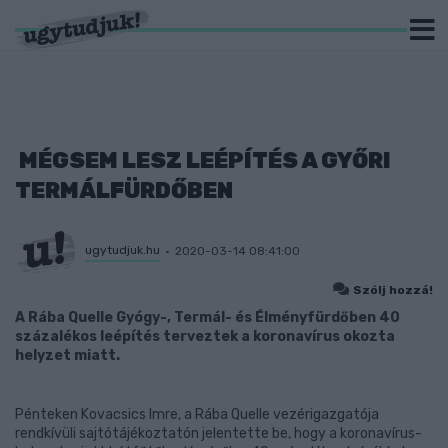
MÉGSEM LESZ LEÉPÍTÉS A GYŐRI
TERMÁLFÜRDŐBEN
ugytudjuk.hu
2020-03-14 08:41:00
Szólj hozzá!
A Rába Quelle Gyógy-, Termál- és Élményfürdőben 40
százalékos leépítés terveztek a koronavírus okozta
helyzet miatt.
Pénteken Kovacsics Imre, a Rába Quelle vezérigazgatója
rendkívüli sajtótájékoztatón jelentette be, hogy a koronavírus-