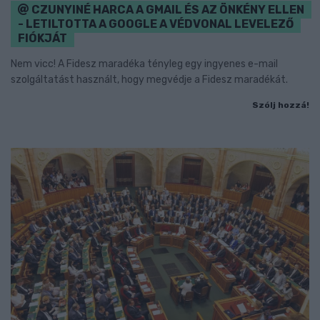
CZUNYINÉ HARCA A GMAIL ÉS AZ ÖNKÉNY ELLEN
- LETILTOTTA A GOOGLE A VÉDVONAL LEVELEZŐ
FIÓKJÁT
Nem vicc! A Fidesz maradéka tényleg egy ingyenes e-mail
szolgáltatást használt, hogy megvédje a Fidesz maradékát.
Szólj hozzá!