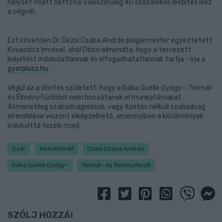
helyzet miatt hétfőtől valószínűleg 40 százalékos leépítés lesz
a cégnél.
Ezt követően Dr. Dézsi Csaba András polgármester egyeztetett
Kovacsics Imrével, ahol Dézsi elmondta, hogy a tervezett
leépítést indokolatlannak és elfogadhatatlannak tartja - írja a
gyorplusz.hu
.
Végül az a döntés született, hogy a Rába Quelle Gyógy-, Termál-
és Élményfürdőből nem bocsátanak el munkatársakat.
Átmenetileg szabadságolások, vagy fizetés nélküli szabadság
elrendelése viszont elképzelhető, amennyiben a körülmények
indokolttá teszik majd.
Győr
termálfürdő
Dézsi Csaba András
Rába Quelle Gyógy-
Termál- és Élményfürdő
SZÓLJ HOZZÁ!