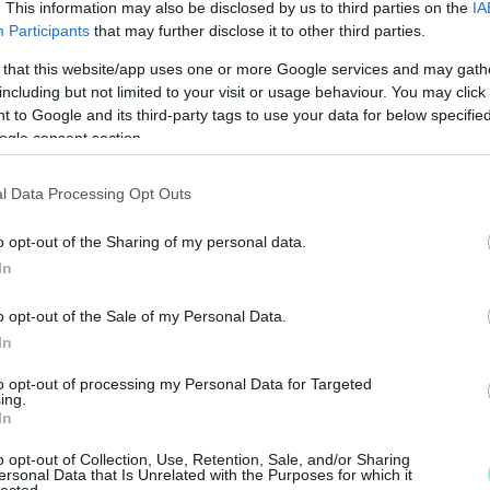
. This information may also be disclosed by us to third parties on the
IA
Participants
that may further disclose it to other third parties.
 that this website/app uses one or more Google services and may gath
including but not limited to your visit or usage behaviour. You may click 
 to Google and its third-party tags to use your data for below specifi
ogle consent section.
l Data Processing Opt Outs
o opt-out of the Sharing of my personal data.
N
In
F
o opt-out of the Sale of my Personal Data.
A
In
s
to opt-out of processing my Personal Data for Targeted
a
ing.
In
o opt-out of Collection, Use, Retention, Sale, and/or Sharing
ersonal Data that Is Unrelated with the Purposes for which it
lected.