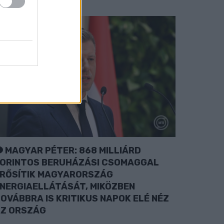
MAGYAR PÉTER: 868 MILLIÁRD
ORINTOS BERUHÁZÁSI CSOMAGGAL
RŐSÍTIK MAGYARORSZÁG
NERGIAELLÁTÁSÁT, MIKÖZBEN
OVÁBBRA IS KRITIKUS NAPOK ELÉ NÉZ
Z ORSZÁG