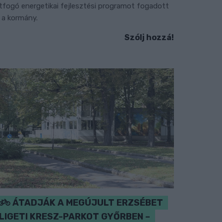
tfogó energetikai fejlesztési programot fogadott
l a kormány.
Szólj hozzá!
ÁTADJÁK A MEGÚJULT ERZSÉBET
LIGETI KRESZ-PARKOT GYŐRBEN –