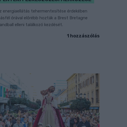
z energiaellátás tehermentesítése érdekében
ásfél órával előrébb hozták a Brest Bretagne
andball elleni találkozó kezdését.
1 hozzászólás