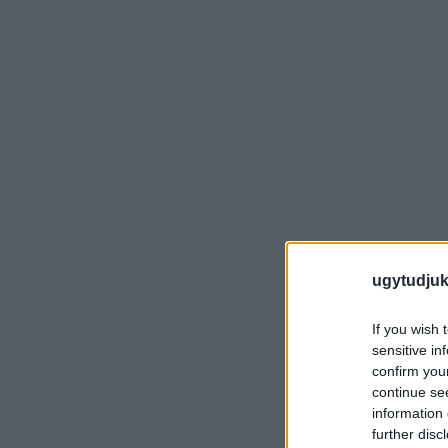
ugytudjuk
If you wish 
sensitive in
confirm you
continue se
information 
further disc