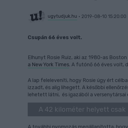
ugytudjuk.hu
2019-08-10 15:20:00
Csupán 66 éves volt.
Elhunyt Rosie Ruiz, aki az 1980-as Bosto
a New York Times
. A futónő 66 éves volt,
A lap feleleveníti, hogy Rosie úgy ért cél
izzadt, és alig lihegett. A későbbi ellenőr
lehetett látni, és igazából a versenytársai
A 42 kilométer helyett csak 
A további nyomozás megállapította, hogy e