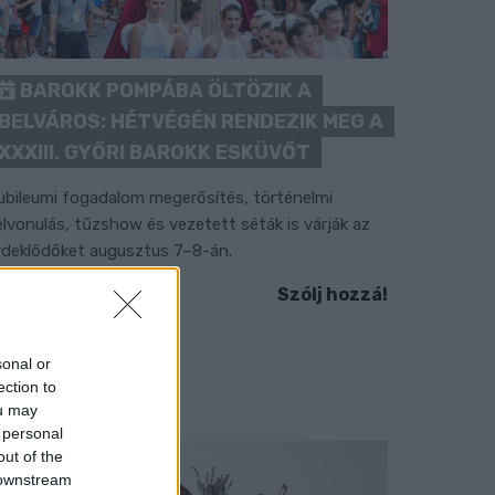
BAROKK POMPÁBA ÖLTÖZIK A
BELVÁROS: HÉTVÉGÉN RENDEZIK MEG A
XXXIII. GYŐRI BAROKK ESKÜVŐT
ubileumi fogadalom megerősítés, történelmi
elvonulás, tűzshow és vezetett séták is várják az
rdeklődőket augusztus 7–8-án.
Szólj hozzá!
sonal or
ection to
ou may
 personal
out of the
 downstream