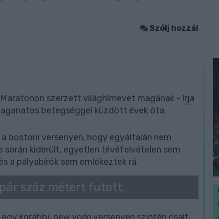
Szólj hozzá!
n Maratonon szerzett világhírnevet magának -
írja
 daganatos betegséggel küzdött évek óta.
ba a bostoni versenyen, hogy egyáltalán nem
zés során kiderült, egyetlen tévéfelvételen sem
 és a pályabírók sem emlékeztek rá.
pár száz métert futott.
gy korábbi, new yorki versenyen szintén csalt,