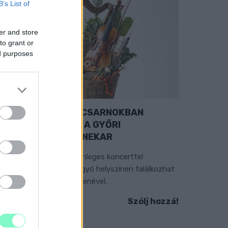
B’s List of
er and store
to grant or
ed purposes
EXTRA: A VÁSÁRCSARNOKBAN
YITJA ÚJ ÉVADÁT A GYŐRI
ILHARMONIKUS ZENEKAR
 „Zenélő piac” című különleges koncerttel
zeptember 7-én rendhagyó helyszínen találkozhat
 közönség a klasszikus zenével.
Szólj hozzá!