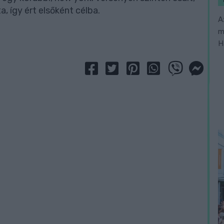
, így ért elsőként célba.
A
m
H