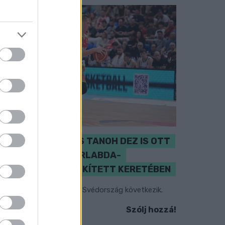
PERL, VÁRADI ÉS TANOH DEZ IS OTT
VAN A FÉRFI KOSÁRLABDA-
VÁLOGATOTT SZŰKÍTETT KERETÉBEN
sztország, Szlovénia és Svédország következik.
Szólj hozzá!