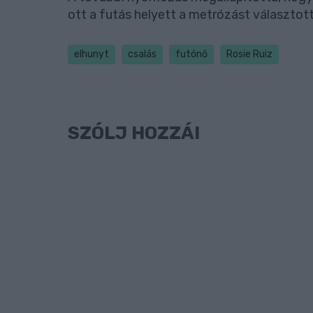
ott a futás helyett a metrózást választotta
elhunyt
csalás
futónő
Rosie Ruiz
SZÓLJ HOZZÁ!