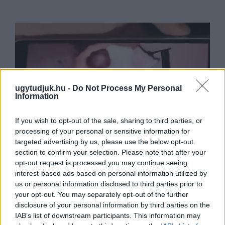
ugytudjuk.hu -
Do Not Process My Personal
Information
If you wish to opt-out of the sale, sharing to third parties, or
processing of your personal or sensitive information for
targeted advertising by us, please use the below opt-out
section to confirm your selection. Please note that after your
opt-out request is processed you may continue seeing
MEGRÁZÓ VIDEÓ BÁBOLNÁRÓL:
interest-based ads based on personal information utilized by
HAJLÉKTALAN FÉRFIT BÁNTALMAZTAK ÉS
us or personal information disclosed to third parties prior to
ALÁZTAK MEG - HELYI INFORMÁCIÓINK SZERINT
A RENDŐRSÉG MÁR INTÉZKEDIK AZ ÜGYBEN
your opt-out. You may separately opt-out of the further
A felvételen egy padon alvó férfit ütnek meg, majd
disclosure of your personal information by third parties on the
arra kényszerítik, hogy térdre ereszkedve
IAB’s list of downstream participants. This information may
megcsókolja egyikük bakancsát.