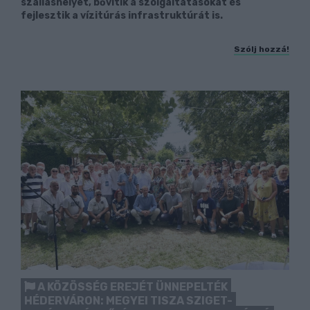
szálláshelyet, bővítik a szolgáltatásokat és
fejlesztik a vízitúrás infrastruktúrát is.
Szólj hozzá!
A KÖZÖSSÉG EREJÉT ÜNNEPELTÉK
HÉDERVÁRON: MEGYEI TISZA SZIGET-