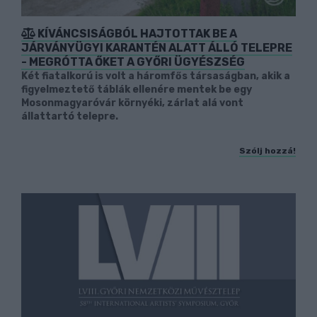
KÍVÁNCSISÁGBÓL HAJTOTTAK BE A
JÁRVÁNYÜGYI KARANTÉN ALATT ÁLLÓ TELEPRE
- MEGRÓTTA ŐKET A GYŐRI ÜGYÉSZSÉG
Két fiatalkorú is volt a háromfős társaságban, akik a
figyelmeztető táblák ellenére mentek be egy
Mosonmagyaróvár környéki, zárlat alá vont
állattartó telepre.
Szólj hozzá!