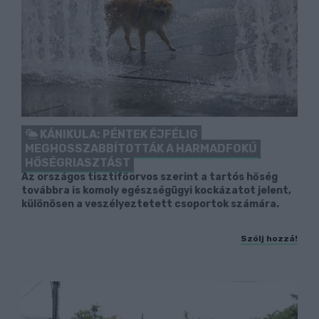
KÁNIKULA: PÉNTEK ÉJFÉLIG
MEGHOSSZABBÍTOTTÁK A HARMADFOKÚ
HŐSÉGRIASZTÁST
Az országos tisztifőorvos szerint a tartós hőség
továbbra is komoly egészségügyi kockázatot jelent,
különösen a veszélyeztetett csoportok számára.
Szólj hozzá!