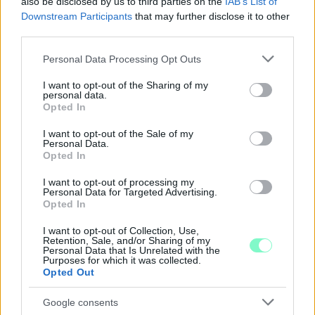
also be disclosed by us to third parties on the
IAB’s List of
Downstream Participants
that may further disclose it to other
third parties.
1 hozzászólás
Please note that this website/app uses one or more Google
Personal Data Processing Opt Outs
services and may gather and store information including but
not limited to your visit or usage behaviour. You may click to
I want to opt-out of the Sharing of my
personal data.
grant or deny consent to Google and its third-party tags to
Opted In
use your data for below specified purposes in below Google
consent section.
I want to opt-out of the Sale of my
Personal Data.
Opted In
I want to opt-out of processing my
Personal Data for Targeted Advertising.
Opted In
I want to opt-out of Collection, Use,
Retention, Sale, and/or Sharing of my
Personal Data that Is Unrelated with the
Purposes for which it was collected.
Opted Out
LAKOSSÁGI FÓRUMON MUTATJÁK BE A
GYŐRSZENTIVÁNI KÖR TÉR FELÚJÍTÁSÁNAK
TERVEIT
Google consents