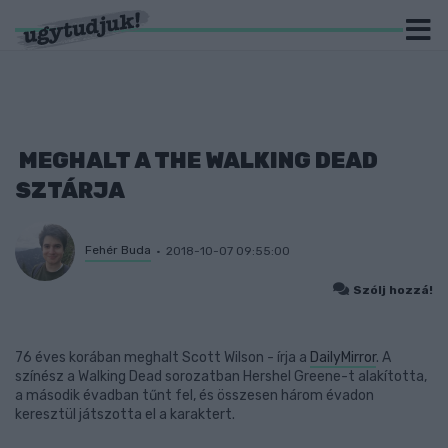
MEGHALT A THE WALKING DEAD
SZTÁRJA
Fehér Buda
2018-10-07 09:55:00
Szólj hozzá!
76 éves korában meghalt Scott Wilson - írja a
DailyMirror
. A
színész a Walking Dead sorozatban Hershel Greene-t alakította,
a második évadban tűnt fel, és összesen három évadon
keresztül játszotta el a karaktert.