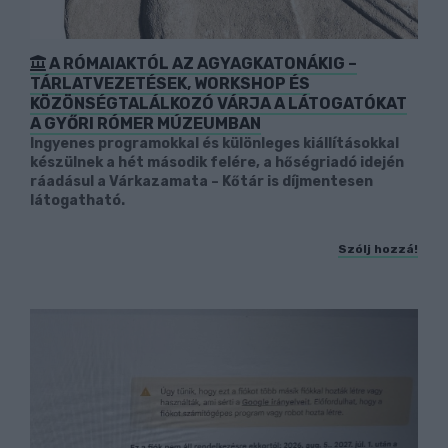
A RÓMAIAKTÓL AZ AGYAGKATONÁKIG –
TÁRLATVEZETÉSEK, WORKSHOP ÉS
KÖZÖNSÉGTALÁLKOZÓ VÁRJA A LÁTOGATÓKAT
A GYŐRI RÓMER MÚZEUMBAN
Ingyenes programokkal és különleges kiállításokkal
készülnek a hét második felére, a hőségriadó idején
ráadásul a Várkazamata – Kőtár is díjmentesen
látogatható.
Szólj hozzá!