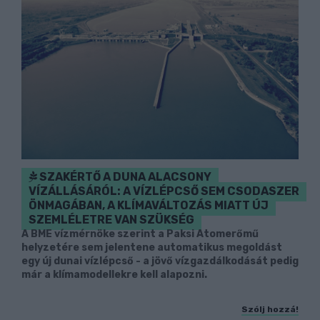
SZAKÉRTŐ A DUNA ALACSONY
VÍZÁLLÁSÁRÓL: A VÍZLÉPCSŐ SEM CSODASZER
ÖNMAGÁBAN, A KLÍMAVÁLTOZÁS MIATT ÚJ
SZEMLÉLETRE VAN SZÜKSÉG
A BME vízmérnöke szerint a Paksi Atomerőmű
helyzetére sem jelentene automatikus megoldást
egy új dunai vízlépcső - a jövő vízgazdálkodását pedig
már a klímamodellekre kell alapozni.
Szólj hozzá!