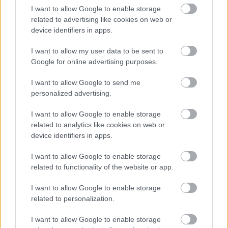
Augusztus 6-án a beruházás ütemezéséről és az új
I want to allow Google to enable storage
kerékpárút építéséről is tájékoztatják az
related to advertising like cookies on web or
érdeklődőket.
device identifiers in apps.
Szólj hozzá!
I want to allow my user data to be sent to
Google for online advertising purposes.
I want to allow Google to send me
personalized advertising.
I want to allow Google to enable storage
related to analytics like cookies on web or
device identifiers in apps.
I want to allow Google to enable storage
related to functionality of the website or app.
I want to allow Google to enable storage
related to personalization.
A NAPOKBAN BEFEJEZŐDIK A GYŐRI
I want to allow Google to enable storage