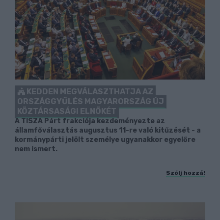
KEDDEN MEGVÁLASZTHATJA AZ
ORSZÁGGYŰLÉS MAGYARORSZÁG ÚJ
KÖZTÁRSASÁGI ELNÖKÉT
A TISZA Párt frakciója kezdeményezte az
államfőválasztás augusztus 11-re való kitűzését - a
kormánypárti jelölt személye ugyanakkor egyelőre
nem ismert.
Szólj hozzá!