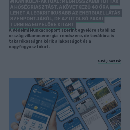
KÁNIKULA-AKTUÁL: MEGHOSSZABBÍTOTTÁK
A HŐSÉGRIASZTÁST, A KÖVETKEZŐ 48 ÓRA
LEHET A LEGKRITIKUSABB AZ ENERGIAELLÁTÁS
SZEMPONTJÁBÓL, DE AZ UTOLSÓ PAKSI
TURBINA EGYELŐRE KITART
A Védelmi Munkacsoport szerint egyelőre stabil az
ország villamosenergia-rendszere, de továbbra is
takarékosságra kérik a lakosságot és a
nagyfogyasztókat.
Szólj hozzá!