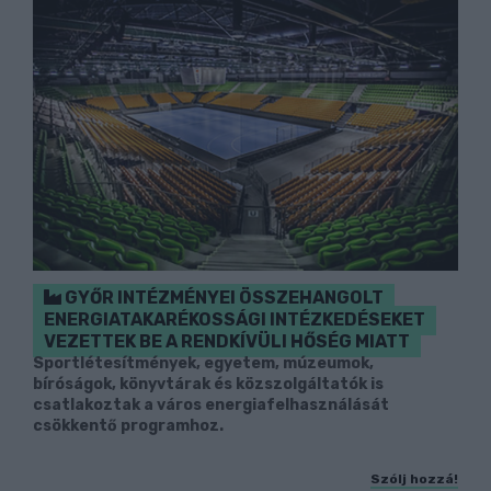
GYŐR INTÉZMÉNYEI ÖSSZEHANGOLT
ENERGIATAKARÉKOSSÁGI INTÉZKEDÉSEKET
VEZETTEK BE A RENDKÍVÜLI HŐSÉG MIATT
Sportlétesítmények, egyetem, múzeumok,
bíróságok, könyvtárak és közszolgáltatók is
csatlakoztak a város energiafelhasználását
csökkentő programhoz.
Szólj hozzá!