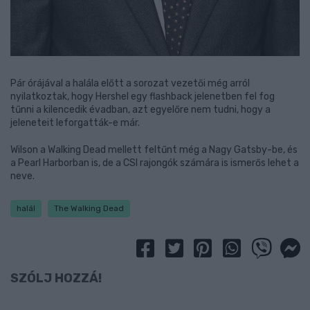
Pár órájával a halála előtt a sorozat vezetői még arról
nyilatkoztak, hogy Hershel egy flashback jelenetben fel fog
tűnni a kilencedik évadban, azt egyelőre nem tudni, hogy a
jeleneteit leforgatták-e már.
Wilson a Walking Dead mellett feltűnt még a Nagy Gatsby-be, és
a Pearl Harborban is, de a CSI rajongók számára is ismerős lehet a
neve.
halál
The Walking Dead
SZÓLJ HOZZÁ!