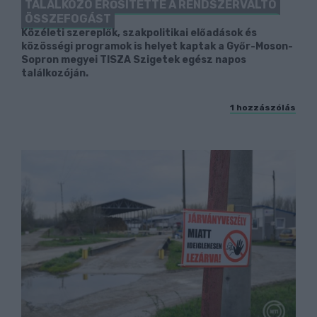
TALÁLKOZÓ ERŐSÍTETTE A RENDSZERVÁLTÓ
ÖSSZEFOGÁST
Közéleti szereplők, szakpolitikai előadások és
közösségi programok is helyet kaptak a Győr-Moson-
Sopron megyei TISZA Szigetek egész napos
találkozóján.
1 hozzászólás