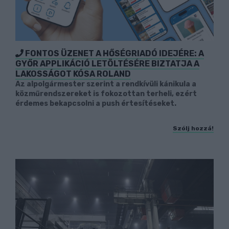
FONTOS ÜZENET A HŐSÉGRIADÓ IDEJÉRE: A
GYŐR APPLIKÁCIÓ LETÖLTÉSÉRE BIZTATJA A
LAKOSSÁGOT KÓSA ROLAND
Az alpolgármester szerint a rendkívüli kánikula a
közműrendszereket is fokozottan terheli, ezért
érdemes bekapcsolni a push értesítéseket.
Szólj hozzá!