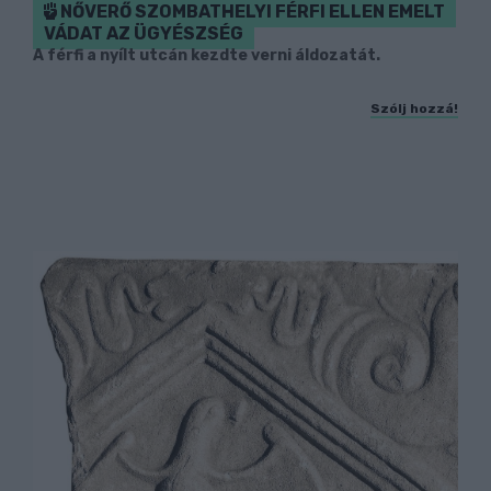
NŐVERŐ SZOMBATHELYI FÉRFI ELLEN EMELT
VÁDAT AZ ÜGYÉSZSÉG
A férfi a nyílt utcán kezdte verni áldozatát.
Szólj hozzá!