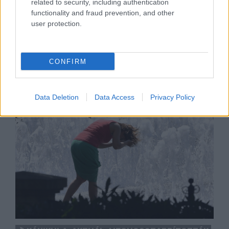
DÍSZKIVILÁGÍTÁS LEKAPCSOLÁSA
related to security, including authentication
A város 77 helyszínén zajlik a munkavégzés, a Győr
functionality and fraud prevention, and other
Projekt kezelésében lévő épületek egy részét is
user protection.
érinti az intézkedés.
Szólj hozzá!
CONFIRM
Data Deletion
Data Access
Privacy Policy