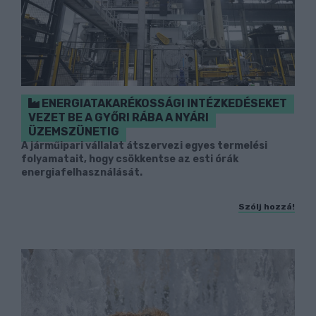
ENERGIATAKARÉKOSSÁGI INTÉZKEDÉSEKET
VEZET BE A GYŐRI RÁBA A NYÁRI
ÜZEMSZÜNETIG
A járműipari vállalat átszervezi egyes termelési
folyamatait, hogy csökkentse az esti órák
energiafelhasználását.
Szólj hozzá!