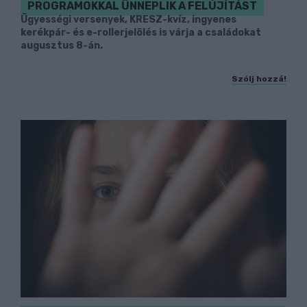
PROGRAMOKKAL ÜNNEPLIK A FELÚJÍTÁST
Ügyességi versenyek, KRESZ-kvíz, ingyenes
kerékpár- és e-rollerjelölés is várja a családokat
augusztus 8-án.
Szólj hozzá!