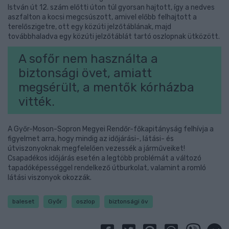
István út 12. szám előtti úton túl gyorsan hajtott, így a nedves
aszfalton a kocsi megcsúszott, amivel előbb felhajtott a
terelőszigetre, ott egy közúti jelzőtáblának, majd
továbbhaladva egy közúti jelzőtáblát tartó oszlopnak ütközött.
A sofőr nem használta a
biztonsági övet, amiatt
megsérült, a mentők kórházba
vitték.
A Győr-Moson-Sopron Megyei Rendőr-főkapitányság felhívja a
figyelmet arra, hogy mindig az időjárási-, látási- és
útviszonyoknak megfelelően vezessék a járműveiket!
Csapadékos időjárás esetén a legtöbb problémát a változó
tapadóképességgel rendelkező útburkolat, valamint a romló
látási viszonyok okozzák.
baleset
Győr
oszlop
biztonsági öv