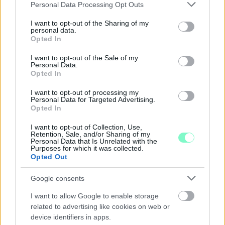
Please note that this website/app uses one or more Google
Personal Data Processing Opt Outs
services and may gather and store information including but
A RÓMAIAKTÓL AZ AGYAGKATONÁKIG –
not limited to your visit or usage behaviour. You may click to
I want to opt-out of the Sharing of my
personal data.
TÁRLATVEZETÉSEK, WORKSHOP ÉS
grant or deny consent to Google and its third-party tags to
Opted In
KÖZÖNSÉGTALÁLKOZÓ VÁRJA A LÁTOGATÓKAT A
use your data for below specified purposes in below Google
GYŐRI RÓMER MÚZEUMBAN
consent section.
I want to opt-out of the Sale of my
Personal Data.
Ingyenes programokkal és különleges kiállításokkal készülnek a
Opted In
hét második felére, a hőségriadó idején ráadásul a Várkazamata
I want to opt-out of processing my
– Kőtár is díjmentesen látogatható.
Personal Data for Targeted Advertising.
Opted In
Szólj hozzá!
I want to opt-out of Collection, Use,
Retention, Sale, and/or Sharing of my
Personal Data that Is Unrelated with the
Purposes for which it was collected.
Opted Out
Google consents
I want to allow Google to enable storage
related to advertising like cookies on web or
device identifiers in apps.