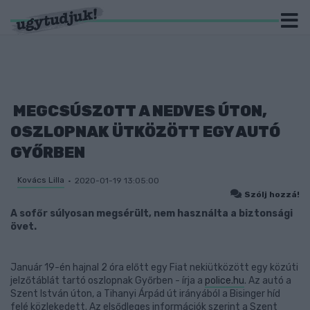
MEGCSÚSZOTT A NEDVES ÚTON,
OSZLOPNAK ÜTKÖZÖTT EGY AUTÓ
GYŐRBEN
Kovács Lilla
2020-01-19 13:05:00
Szólj hozzá!
A sofőr súlyosan megsérült, nem használta a biztonsági
övet.
Január 19-én hajnal 2 óra előtt egy Fiat nekiütközött egy közúti
jelzőtáblát tartó oszlopnak Győrben - írja a
police.hu
. Az autó a
Szent István úton, a Tihanyi Árpád út irányából a Bisinger híd
felé közlekedett. Az elsődleges információk szerint a Szent