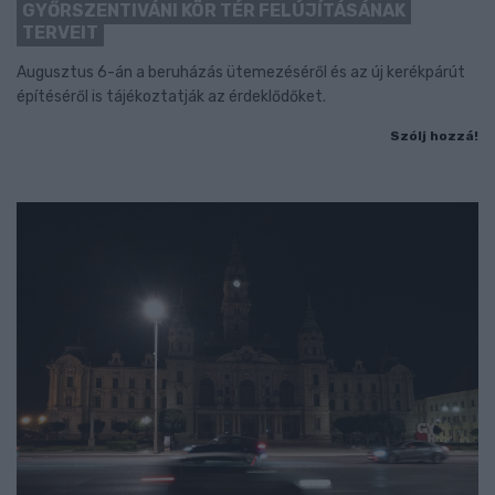
GYŐRSZENTIVÁNI KÖR TÉR FELÚJÍTÁSÁNAK
TERVEIT
Augusztus 6-án a beruházás ütemezéséről és az új kerékpárút
építéséről is tájékoztatják az érdeklődőket.
Szólj hozzá!