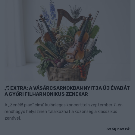
EXTRA: A VÁSÁRCSARNOKBAN NYITJA ÚJ ÉVADÁT
A GYŐRI FILHARMONIKUS ZENEKAR
A „Zenélő piac” című különleges koncerttel szeptember 7-én
rendhagyó helyszínen találkozhat a közönség a klasszikus
zenével.
Szólj hozzá!