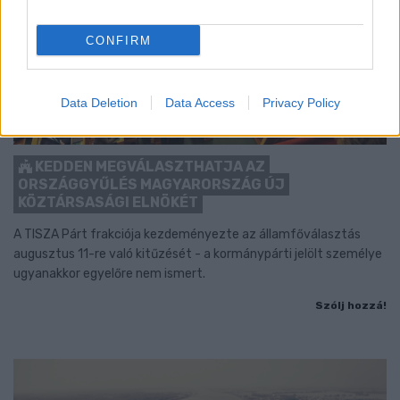
CONFIRM
Data Deletion
Data Access
Privacy Policy
KEDDEN MEGVÁLASZTHATJA AZ
ORSZÁGGYŰLÉS MAGYARORSZÁG ÚJ
KÖZTÁRSASÁGI ELNÖKÉT
A TISZA Párt frakciója kezdeményezte az államfőválasztás
augusztus 11-re való kitűzését - a kormánypárti jelölt személye
ugyanakkor egyelőre nem ismert.
Szólj hozzá!