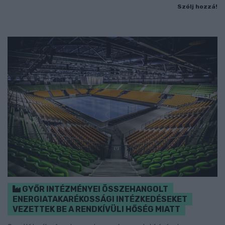
Szólj hozzá!
GYŐR INTÉZMÉNYEI ÖSSZEHANGOLT
ENERGIATAKARÉKOSSÁGI INTÉZKEDÉSEKET
VEZETTEK BE A RENDKÍVÜLI HŐSÉG MIATT