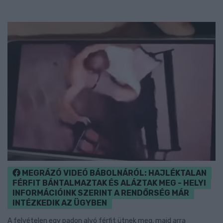
MEGRÁZÓ VIDEÓ BÁBOLNÁRÓL: HAJLÉKTALAN
FÉRFIT BÁNTALMAZTAK ÉS ALÁZTAK MEG - HELYI
INFORMÁCIÓINK SZERINT A RENDŐRSÉG MÁR
INTÉZKEDIK AZ ÜGYBEN
A felvételen egy padon alvó férfit ütnek meg, majd arra