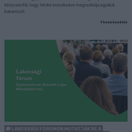
kényszerítik, hogy térdre ereszkedve megcsókolja egyikük
bakancsát.
1 hozzászólás
LAKOSSÁGI FÓRUMON MUTATJÁK BE A