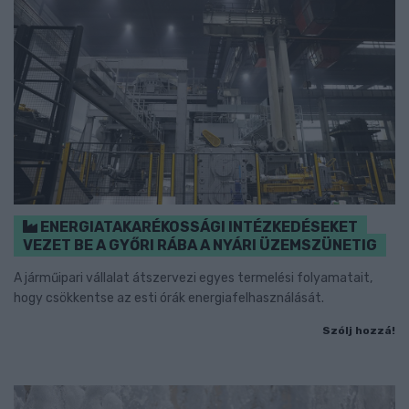
ENERGIATAKARÉKOSSÁGI INTÉZKEDÉSEKET
VEZET BE A GYŐRI RÁBA A NYÁRI ÜZEMSZÜNETIG
A járműipari vállalat átszervezi egyes termelési folyamatait,
hogy csökkentse az esti órák energiafelhasználását.
Szólj hozzá!