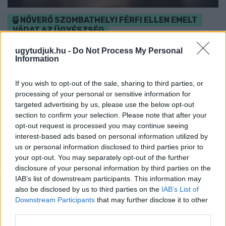
NŐVERŐ SZOMBATHELYI FÉRFI ELLEN EMELT
VÁDAT AZ ÜGYÉSZSÉG
A férfi a nyílt utcán kezdte verni áldozatát.
ugytudjuk.hu -
Do Not Process My Personal
Information
Szólj hozzá!
If you wish to opt-out of the sale, sharing to third parties, or
processing of your personal or sensitive information for
targeted advertising by us, please use the below opt-out
section to confirm your selection. Please note that after your
opt-out request is processed you may continue seeing
interest-based ads based on personal information utilized by
us or personal information disclosed to third parties prior to
your opt-out. You may separately opt-out of the further
disclosure of your personal information by third parties on the
IAB’s list of downstream participants. This information may
also be disclosed by us to third parties on the
IAB’s List of
Downstream Participants
that may further disclose it to other
third parties.