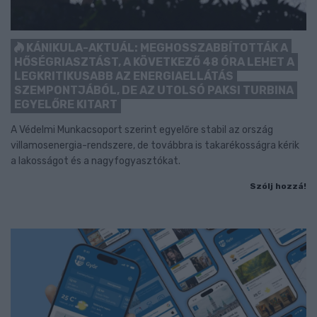
KÁNIKULA-AKTUÁL: MEGHOSSZABBÍTOTTÁK A
HŐSÉGRIASZTÁST, A KÖVETKEZŐ 48 ÓRA LEHET A
LEGKRITIKUSABB AZ ENERGIAELLÁTÁS
SZEMPONTJÁBÓL, DE AZ UTOLSÓ PAKSI TURBINA
EGYELŐRE KITART
A Védelmi Munkacsoport szerint egyelőre stabil az ország
villamosenergia-rendszere, de továbbra is takarékosságra kérik
a lakosságot és a nagyfogyasztókat.
Szólj hozzá!