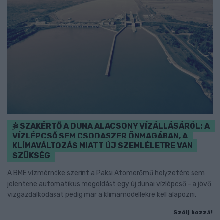
SZAKÉRTŐ A DUNA ALACSONY VÍZÁLLÁSÁRÓL: A
VÍZLÉPCSŐ SEM CSODASZER ÖNMAGÁBAN, A
KLÍMAVÁLTOZÁS MIATT ÚJ SZEMLÉLETRE VAN
SZÜKSÉG
A BME vízmérnöke szerint a Paksi Atomerőmű helyzetére sem
jelentene automatikus megoldást egy új dunai vízlépcső - a jövő
vízgazdálkodását pedig már a klímamodellekre kell alapozni.
Szólj hozzá!