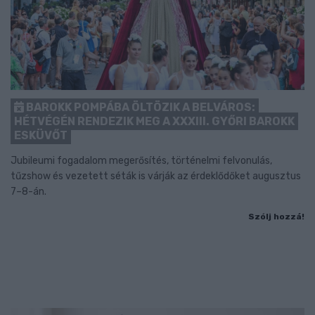
BAROKK POMPÁBA ÖLTÖZIK A BELVÁROS:
HÉTVÉGÉN RENDEZIK MEG A XXXIII. GYŐRI BAROKK
ESKÜVŐT
Jubileumi fogadalom megerősítés, történelmi felvonulás,
tűzshow és vezetett séták is várják az érdeklődőket augusztus
7–8-án.
Szólj hozzá!