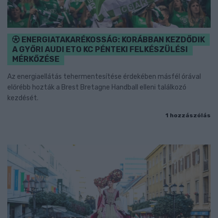
ENERGIATAKARÉKOSSÁG: KORÁBBAN KEZDŐDIK
A GYŐRI AUDI ETO KC PÉNTEKI FELKÉSZÜLÉSI
MÉRKŐZÉSE
Az energiaellátás tehermentesítése érdekében másfél órával
előrébb hozták a Brest Bretagne Handball elleni találkozó
kezdését.
1 hozzászólás