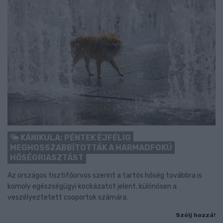
KÁNIKULA: PÉNTEK ÉJFÉLIG
MEGHOSSZABBÍTOTTÁK A HARMADFOKÚ
HŐSÉGRIASZTÁST
Az országos tisztifőorvos szerint a tartós hőség továbbra is
komoly egészségügyi kockázatot jelent, különösen a
veszélyeztetett csoportok számára.
Szólj hozzá!