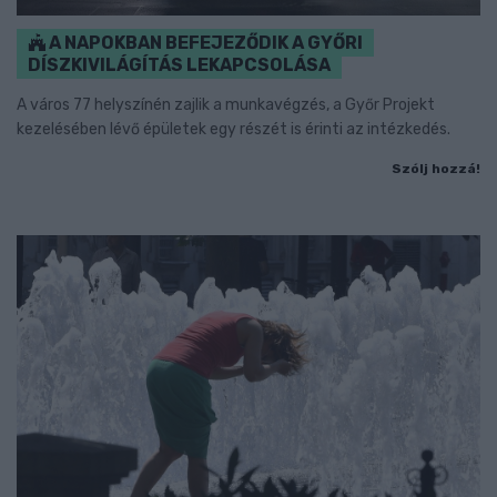
A NAPOKBAN BEFEJEZŐDIK A GYŐRI
DÍSZKIVILÁGÍTÁS LEKAPCSOLÁSA
A város 77 helyszínén zajlik a munkavégzés, a Győr Projekt
kezelésében lévő épületek egy részét is érinti az intézkedés.
Szólj hozzá!