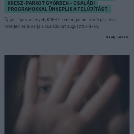
KRESZ-PARKOT GYŐRBEN – CSALÁDI
PROGRAMOKKAL ÜNNEPLIK A FELÚJÍTÁST
Ügyességi versenyek, KRESZ-kvíz, ingyenes kerékpár- és e-
rollerjelölés is várja a családokat augusztus 8-án.
Szólj hozzá!