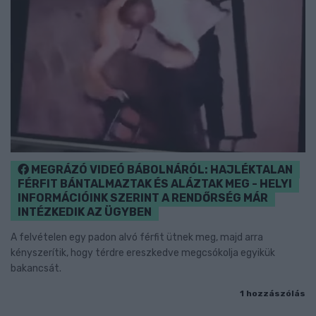
MEGRÁZÓ VIDEÓ BÁBOLNÁRÓL: HAJLÉKTALAN
FÉRFIT BÁNTALMAZTAK ÉS ALÁZTAK MEG - HELYI
INFORMÁCIÓINK SZERINT A RENDŐRSÉG MÁR
INTÉZKEDIK AZ ÜGYBEN
A felvételen egy padon alvó férfit ütnek meg, majd arra
kényszerítik, hogy térdre ereszkedve megcsókolja egyikük
bakancsát.
1 hozzászólás