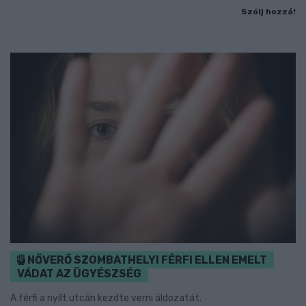
Szólj hozzá!
NŐVERŐ SZOMBATHELYI FÉRFI ELLEN EMELT
VÁDAT AZ ÜGYÉSZSÉG
A férfi a nyílt utcán kezdte verni áldozatát.