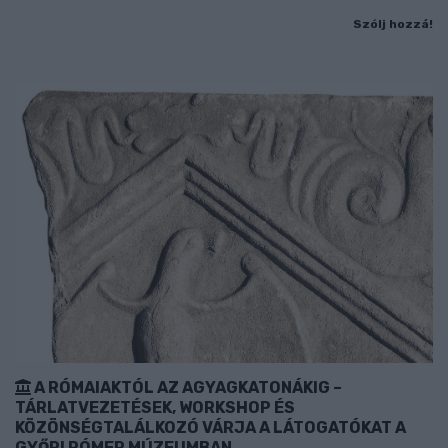
Szólj hozzá!
A RÓMAIAKTÓL AZ AGYAGKATONÁKIG –
TÁRLATVEZETÉSEK, WORKSHOP ÉS
KÖZÖNSÉGTALÁLKOZÓ VÁRJA A LÁTOGATÓKAT A
GYŐRI RÓMER MÚZEUMBAN