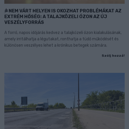
NEM VÁRT HELYEN IS OKOZHAT PROBLÉMÁKAT AZ
EXTRÉM HŐSÉG: A TALAJKÖZELI ÓZON AZ ÚJ
VESZÉLYFORRÁS
A forró, napos időjárás kedvez a talajközeli ózon kialakulásának,
amely irritálhatja a légutakat, ronthatja a tüdő működését és
különösen veszélyes lehet a krónikus betegek számára.
Szólj hozzá!