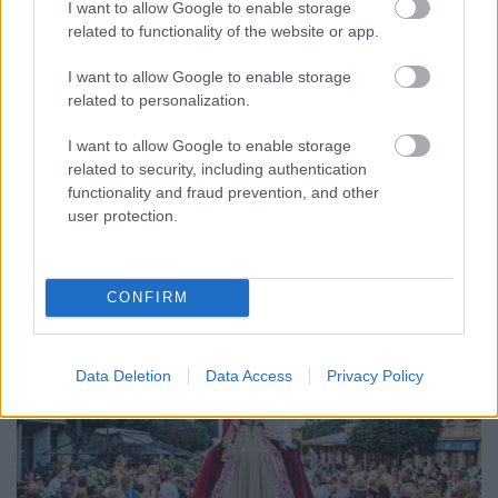
I want to allow Google to enable storage
related to functionality of the website or app.
ENERGIATAKARÉKOSSÁG: KORÁBBAN KEZDŐDIK
A GYŐRI AUDI ETO KC PÉNTEKI FELKÉSZÜLÉSI
I want to allow Google to enable storage
MÉRKŐZÉSE
related to personalization.
Az energiaellátás tehermentesítése érdekében másfél órával
I want to allow Google to enable storage
előrébb hozták a Brest Bretagne Handball elleni találkozó
related to security, including authentication
kezdését.
functionality and fraud prevention, and other
user protection.
1 hozzászólás
CONFIRM
Data Deletion
Data Access
Privacy Policy