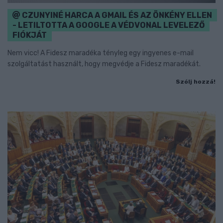
CZUNYINÉ HARCA A GMAIL ÉS AZ ÖNKÉNY ELLEN
- LETILTOTTA A GOOGLE A VÉDVONAL LEVELEZŐ
FIÓKJÁT
Nem vicc! A Fidesz maradéka tényleg egy ingyenes e-mail
szolgáltatást használt, hogy megvédje a Fidesz maradékát.
Szólj hozzá!