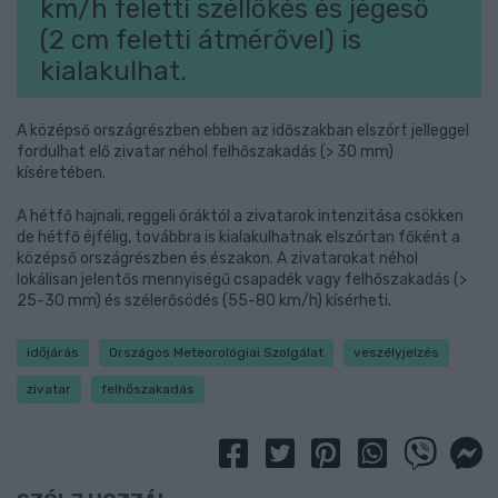
km/h feletti széllökés és jégeső
(2 cm feletti átmérővel) is
kialakulhat.
A középső országrészben ebben az időszakban elszórt jelleggel
fordulhat elő zivatar néhol felhőszakadás (> 30 mm)
kíséretében.
A hétfő hajnali, reggeli óráktól a zivatarok intenzitása csökken
de hétfő éjfélig, továbbra is kialakulhatnak elszórtan főként a
középső országrészben és északon. A zivatarokat néhol
lokálisan jelentős mennyiségű csapadék vagy felhőszakadás (>
25-30 mm) és szélerősödés (55-80 km/h) kísérheti.
időjárás
Országos Meteorológiai Szolgálat
veszélyjelzés
zivatar
felhőszakadás