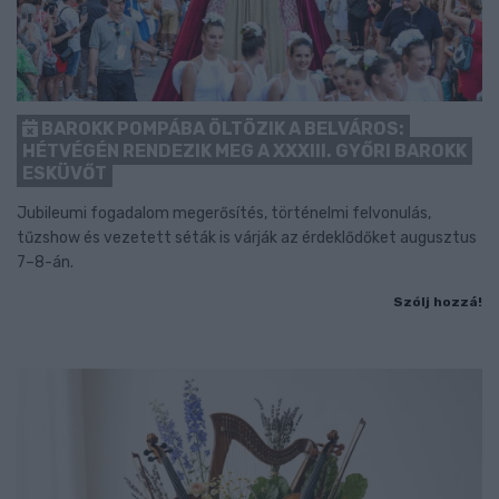
BAROKK POMPÁBA ÖLTÖZIK A BELVÁROS:
HÉTVÉGÉN RENDEZIK MEG A XXXIII. GYŐRI BAROKK
ESKÜVŐT
Jubileumi fogadalom megerősítés, történelmi felvonulás,
tűzshow és vezetett séták is várják az érdeklődőket augusztus
7–8-án.
Szólj hozzá!