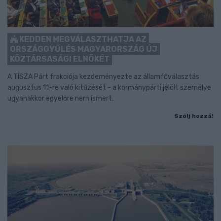
KEDDEN MEGVÁLASZTHATJA AZ
ORSZÁGGYŰLÉS MAGYARORSZÁG ÚJ
KÖZTÁRSASÁGI ELNÖKÉT
A TISZA Párt frakciója kezdeményezte az államfőválasztás
augusztus 11-re való kitűzését - a kormánypárti jelölt személye
ugyanakkor egyelőre nem ismert.
Szólj hozzá!