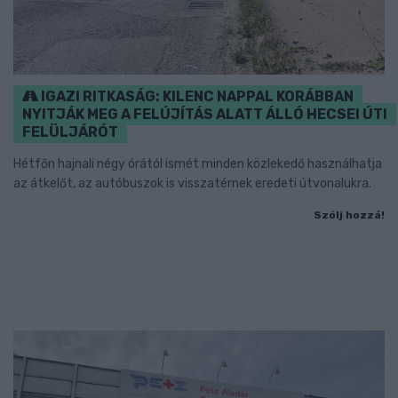
IGAZI RITKASÁG: KILENC NAPPAL KORÁBBAN
NYITJÁK MEG A FELÚJÍTÁS ALATT ÁLLÓ HECSEI ÚTI
FELÜLJÁRÓT
Hétfőn hajnali négy órától ismét minden közlekedő használhatja
az átkelőt, az autóbuszok is visszatérnek eredeti útvonalukra.
Szólj hozzá!