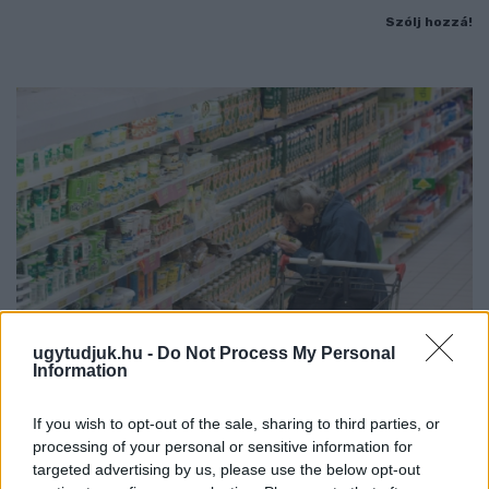
Szólj hozzá!
ugytudjuk.hu -
Do Not Process My Personal
Information
ÖRÖMHÍR: TÍZ ÉVE NEM VOLT ILYEN ALACSONY AZ
If you wish to opt-out of the sale, sharing to third parties, or
INFLÁCIÓ MAGYARORSZÁGON
processing of your personal or sensitive information for
Júliusban mindössze 1,2 százalékkal emelkedtek éves
targeted advertising by us, please use the below opt-out