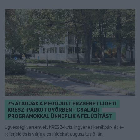
ÁTADJÁK A MEGÚJULT ERZSÉBET LIGETI
KRESZ-PARKOT GYŐRBEN – CSALÁDI
PROGRAMOKKAL ÜNNEPLIK A FELÚJÍTÁST
Ügyességi versenyek, KRESZ-kvíz, ingyenes kerékpár- és e-
rollerjelölés is várja a családokat augusztus 8-án.