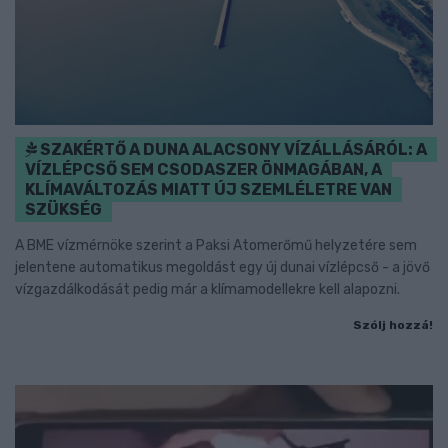
SZAKÉRTŐ A DUNA ALACSONY VÍZÁLLÁSÁRÓL: A
VÍZLÉPCSŐ SEM CSODASZER ÖNMAGÁBAN, A
KLÍMAVÁLTOZÁS MIATT ÚJ SZEMLÉLETRE VAN
SZÜKSÉG
A BME vízmérnöke szerint a Paksi Atomerőmű helyzetére sem
jelentene automatikus megoldást egy új dunai vízlépcső - a jövő
vízgazdálkodását pedig már a klímamodellekre kell alapozni.
Szólj hozzá!