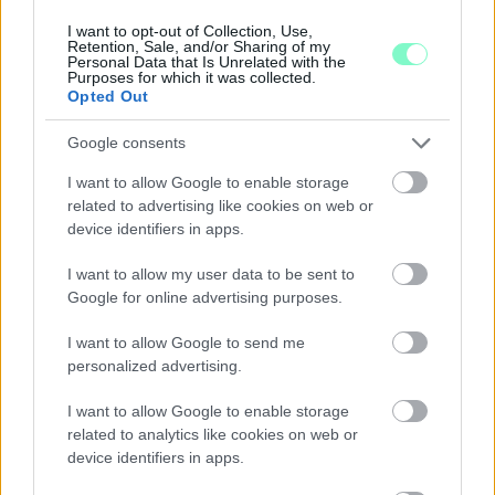
GYŐRBEN
I want to opt-out of Collection, Use,
Retention, Sale, and/or Sharing of my
Középpontban a hagyományőrzés, de lesz Pogány Induló és
Personal Data that Is Unrelated with the
Purposes for which it was collected.
Majka koncert, jóga szeánsz, “borhajózás” és egy csomó minden
Opted Out
más.
Google consents
Szólj hozzá!
I want to allow Google to enable storage
related to advertising like cookies on web or
device identifiers in apps.
I want to allow my user data to be sent to
Google for online advertising purposes.
I want to allow Google to send me
personalized advertising.
I want to allow Google to enable storage
related to analytics like cookies on web or
device identifiers in apps.