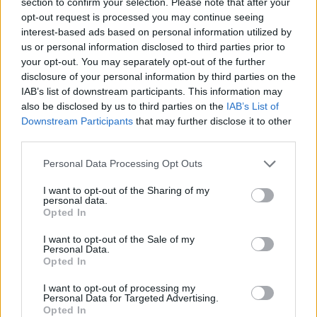
összevetésben a fogyasztói árak, miközben az élelmiszerek ára
section to confirm your selection. Please note that after your
már csökkent.
opt-out request is processed you may continue seeing
interest-based ads based on personal information utilized by
Szólj hozzá!
us or personal information disclosed to third parties prior to
your opt-out. You may separately opt-out of the further
disclosure of your personal information by third parties on the
IAB’s list of downstream participants. This information may
also be disclosed by us to third parties on the
IAB’s List of
Downstream Participants
that may further disclose it to other
third parties.
Please note that this website/app uses one or more Google
Personal Data Processing Opt Outs
services and may gather and store information including but
not limited to your visit or usage behaviour. You may click to
I want to opt-out of the Sharing of my
personal data.
grant or deny consent to Google and its third-party tags to
Opted In
use your data for below specified purposes in below Google
consent section.
I want to opt-out of the Sale of my
Personal Data.
Opted In
I want to opt-out of processing my
A BAROKK ÖSSZES ÁRNYALATA ÉS MÉG EGY SOR
Personal Data for Targeted Advertising.
Opted In
KIVÁLÓ PROGRAM VÁR MINDENKIT EZEN A HÉTVÉGÉN