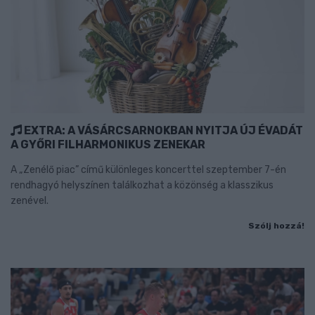
EXTRA: A VÁSÁRCSARNOKBAN NYITJA ÚJ ÉVADÁT
A GYŐRI FILHARMONIKUS ZENEKAR
A „Zenélő piac” című különleges koncerttel szeptember 7-én
rendhagyó helyszínen találkozhat a közönség a klasszikus
zenével.
Szólj hozzá!