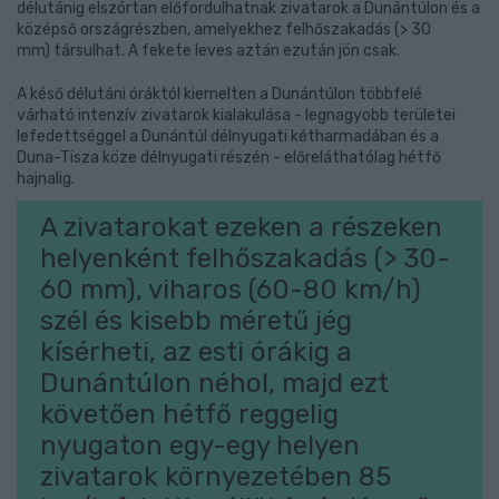
délutánig elszórtan előfordulhatnak zivatarok a Dunántúlon és a
középső országrészben, amelyekhez felhőszakadás (> 30
mm) társulhat. A fekete leves aztán ezután jön csak.
A késő délutáni óráktól kiemelten a Dunántúlon többfelé
várható intenzív zivatarok kialakulása - legnagyobb területei
lefedettséggel a Dunántúl délnyugati kétharmadában és a
Duna-Tisza köze délnyugati részén - előreláthatólag hétfő
hajnalig.
A zivatarokat ezeken a részeken
helyenként felhőszakadás (> 30-
60 mm), viharos (60-80 km/h)
szél és kisebb méretű jég
kísérheti, az esti órákig a
Dunántúlon néhol, majd ezt
követően hétfő reggelig
nyugaton egy-egy helyen
zivatarok környezetében 85