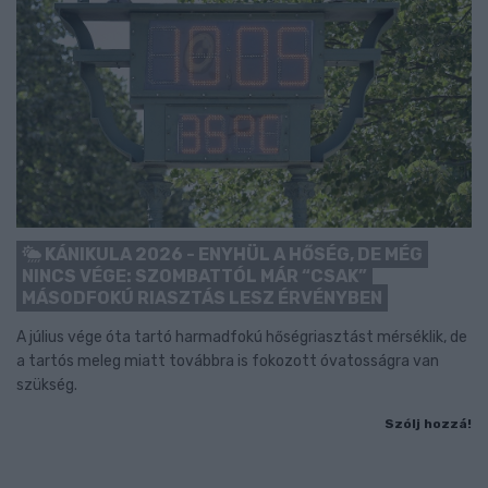
KÁNIKULA 2026 - ENYHÜL A HŐSÉG, DE MÉG
NINCS VÉGE: SZOMBATTÓL MÁR “CSAK”
MÁSODFOKÚ RIASZTÁS LESZ ÉRVÉNYBEN
A július vége óta tartó harmadfokú hőségriasztást mérséklik, de
a tartós meleg miatt továbbra is fokozott óvatosságra van
szükség.
Szólj hozzá!