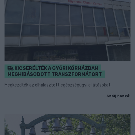
KICSERÉLTÉK A GYŐRI KÓRHÁZBAN
MEGHIBÁSODOTT TRANSZFORMÁTORT
Megkezdték az elhalasztott egészségügyi ellátásokat.
Szólj hozzá!