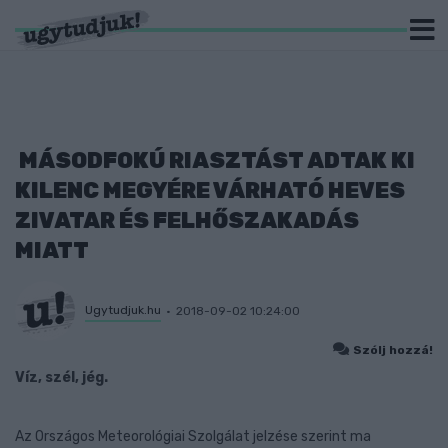
MÁSODFOKÚ RIASZTÁST ADTAK KI
KILENC MEGYÉRE VÁRHATÓ HEVES
ZIVATAR ÉS FELHŐSZAKADÁS
MIATT
Ugytudjuk.hu
2018-09-02 10:24:00
Szólj hozzá!
Víz, szél, jég.
Az Országos Meteorológiai Szolgálat jelzése szerint ma