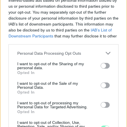
interest-based ads based on personal information utilized by
us or personal information disclosed to third parties prior to
your opt-out. You may separately opt-out of the further
disclosure of your personal information by third parties on the
IAB’s list of downstream participants. This information may
also be disclosed by us to third parties on the
IAB’s List of
Downstream Participants
that may further disclose it to other
third parties.
Please note that this website/app uses one or more Google
Personal Data Processing Opt Outs
ÖRÖMHÍR: TÍZ ÉVE NEM VOLT ILYEN
services and may gather and store information including but
ALACSONY AZ INFLÁCIÓ MAGYARORSZÁGON
not limited to your visit or usage behaviour. You may click to
I want to opt-out of the Sharing of my
Júliusban mindössze 1,2 százalékkal emelkedtek
personal data.
grant or deny consent to Google and its third-party tags to
Opted In
éves összevetésben a fogyasztói árak, miközben az
use your data for below specified purposes in below Google
élelmiszerek ára már csökkent.
consent section.
I want to opt-out of the Sale of my
Personal Data.
Opted In
Szólj hozzá!
I want to opt-out of processing my
Personal Data for Targeted Advertising.
Opted In
I want to opt-out of Collection, Use,
Retention, Sale, and/or Sharing of my