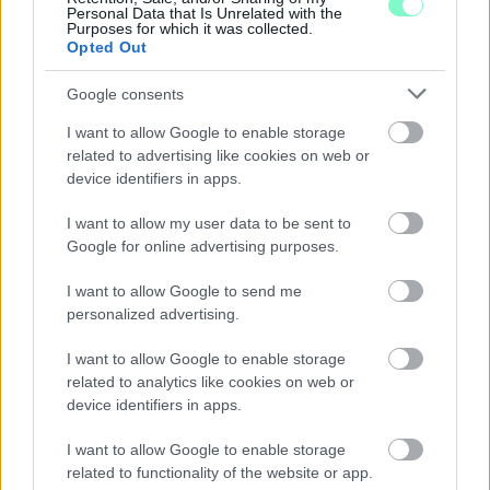
Personal Data that Is Unrelated with the
Purposes for which it was collected.
Opted Out
Google consents
I want to allow Google to enable storage
related to advertising like cookies on web or
device identifiers in apps.
I want to allow my user data to be sent to
A BAROKK ÖSSZES ÁRNYALATA ÉS MÉG EGY
Google for online advertising purposes.
SOR KIVÁLÓ PROGRAM VÁR MINDENKIT EZEN A
HÉTVÉGÉN GYŐRBEN
I want to allow Google to send me
Középpontban a hagyományőrzés, de lesz Pogány
personalized advertising.
Induló és Majka koncert, jóga szeánsz, “borhajózás”
és egy csomó minden más.
I want to allow Google to enable storage
related to analytics like cookies on web or
Szólj hozzá!
device identifiers in apps.
I want to allow Google to enable storage
related to functionality of the website or app.