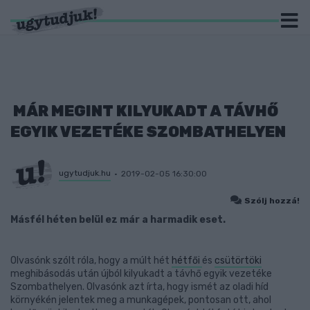
MÁR MEGINT KILYUKADT A TÁVHŐ
EGYIK VEZETÉKE SZOMBATHELYEN
ugytudjuk.hu
2019-02-05 16:30:00
Szólj hozzá!
Másfél héten belül ez már a harmadik eset.
Olvasónk szólt róla, hogy a múlt hét
hétfői
és
csütörtöki
meghibásodás után újból kilyukadt a távhő egyik vezetéke
Szombathelyen. Olvasónk azt írta, hogy ismét az oladi híd
környékén jelentek meg a munkagépek, pontosan ott, ahol