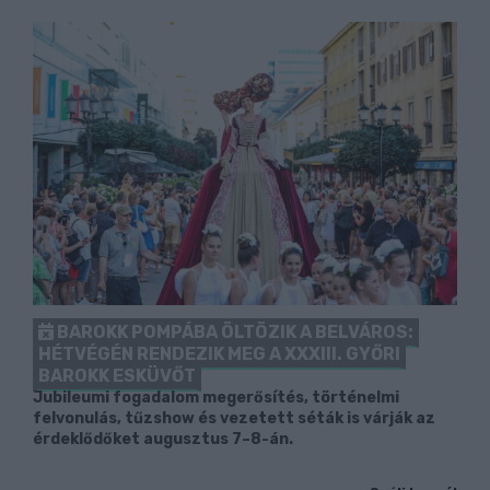
BAROKK POMPÁBA ÖLTÖZIK A BELVÁROS:
HÉTVÉGÉN RENDEZIK MEG A XXXIII. GYŐRI
BAROKK ESKÜVŐT
Jubileumi fogadalom megerősítés, történelmi
felvonulás, tűzshow és vezetett séták is várják az
érdeklődőket augusztus 7–8-án.