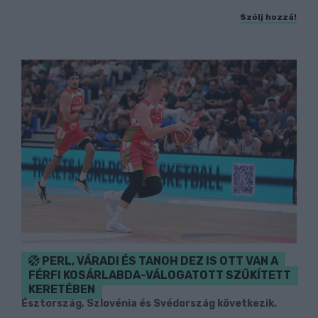
Szólj hozzá!
PERL, VÁRADI ÉS TANOH DEZ IS OTT VAN A
FÉRFI KOSÁRLABDA-VÁLOGATOTT SZŰKÍTETT
KERETÉBEN
Észtország, Szlovénia és Svédország következik.