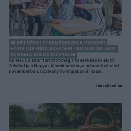
KÉT RÉSZLETBEN ÉRKEZIK A 100 EZER
FORINTOS ISKOLAKEZDÉSI TÁMOGATÁS, AMIT
NEM KELL KÜLÖN IGÉNYELNI
Az első 50 ezer forintot még a tanévkezdés előtt
folyósítja a Magyar Államkincstár, a második részlet
novemberben, utalvány formájában érkezik.
1 hozzászólás