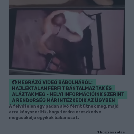
MEGRÁZÓ VIDEÓ BÁBOLNÁRÓL:
HAJLÉKTALAN FÉRFIT BÁNTALMAZTAK ÉS
ALÁZTAK MEG - HELYI INFORMÁCIÓINK SZERINT
A RENDŐRSÉG MÁR INTÉZKEDIK AZ ÜGYBEN
A felvételen egy padon alvó férfit ütnek meg, majd
arra kényszerítik, hogy térdre ereszkedve
megcsókolja egyikük bakancsát.
1 hozzászólás