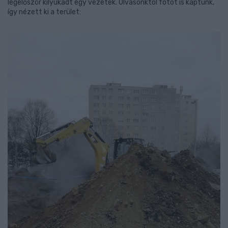
legelőször kilyukadt egy vezeték. Olvasónktól fotót is kaptunk,
így nézett ki a terület: