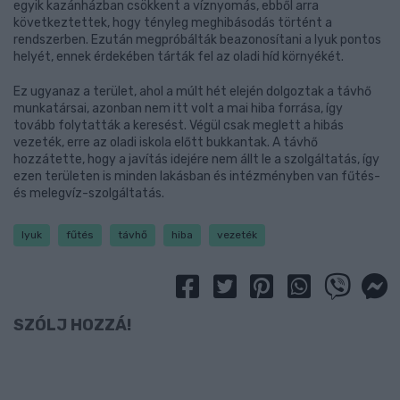
egyik kazánházban csökkent a víznyomás, ebből arra
következtettek, hogy tényleg meghibásodás történt a
rendszerben. Ezután megpróbálták beazonosítani a lyuk pontos
helyét, ennek érdekében tárták fel az oladi híd környékét.
Ez ugyanaz a terület, ahol a múlt hét elején dolgoztak a távhő
munkatársai, azonban nem itt volt a mai hiba forrása, így
tovább folytatták a keresést. Végül csak meglett a hibás
vezeték, erre az oladi iskola előtt bukkantak. A távhő
hozzátette, hogy a javítás idejére nem állt le a szolgáltatás, így
ezen területen is minden lakásban és intézményben van fűtés-
és melegvíz-szolgáltatás.
lyuk
fűtés
távhő
hiba
vezeték
SZÓLJ HOZZÁ!