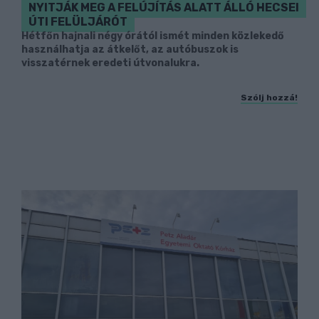
NYITJÁK MEG A FELÚJÍTÁS ALATT ÁLLÓ HECSEI
ÚTI FELÜLJÁRÓT
Hétfőn hajnali négy órától ismét minden közlekedő
használhatja az átkelőt, az autóbuszok is
visszatérnek eredeti útvonalukra.
Szólj hozzá!