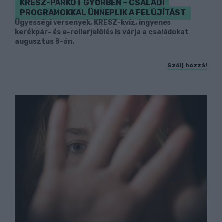
KRESZ-PARKOT GYŐRBEN – CSALÁDI
PROGRAMOKKAL ÜNNEPLIK A FELÚJÍTÁST
Ügyességi versenyek, KRESZ-kvíz, ingyenes
kerékpár- és e-rollerjelölés is várja a családokat
augusztus 8-án.
Szólj hozzá!