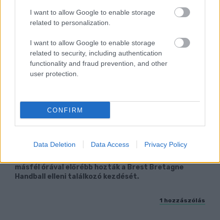
I want to allow Google to enable storage
related to personalization.
I want to allow Google to enable storage
related to security, including authentication
functionality and fraud prevention, and other
user protection.
CONFIRM
ENERGIATAKARÉKOSSÁG: KORÁBBAN
KEZDŐDIK A GYŐRI AUDI ETO KC PÉNTEKI
Data Deletion
Data Access
Privacy Policy
FELKÉSZÜLÉSI MÉRKŐZÉSE
Az energiaellátás tehermentesítése érdekében
másfél órával előrébb hozták a Brest Bretagne
Handball elleni találkozó kezdését.
1 hozzászólás