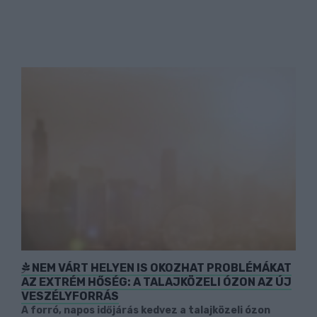
NEM VÁRT HELYEN IS OKOZHAT PROBLÉMÁKAT
AZ EXTRÉM HŐSÉG: A TALAJKÖZELI ÓZON AZ ÚJ
VESZÉLYFORRÁS
A forró, napos időjárás kedvez a talajközeli ózon