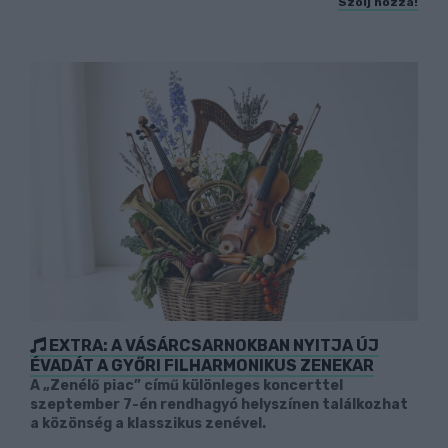
Szólj hozzá!
EXTRA: A VÁSÁRCSARNOKBAN NYITJA ÚJ
ÉVADÁT A GYŐRI FILHARMONIKUS ZENEKAR
A „Zenélő piac” című különleges koncerttel
szeptember 7-én rendhagyó helyszínen találkozhat
a közönség a klasszikus zenével.