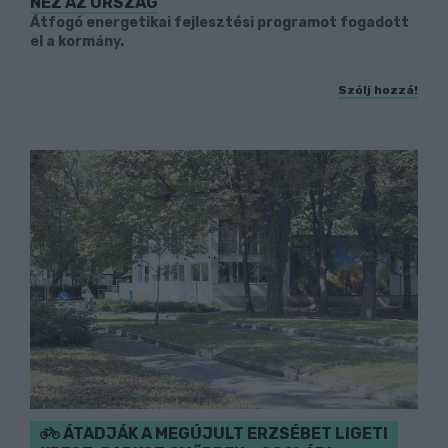
NÉZ AZ ORSZÁG
Átfogó energetikai fejlesztési programot fogadott
el a kormány.
Szólj hozzá!
ÁTADJÁK A MEGÚJULT ERZSÉBET LIGETI