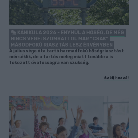
KÁNIKULA 2026 - ENYHÜL A HŐSÉG, DE MÉG
NINCS VÉGE: SZOMBATTÓL MÁR “CSAK”
MÁSODFOKÚ RIASZTÁS LESZ ÉRVÉNYBEN
A július vége óta tartó harmadfokú hőségriasztást
mérséklik, de a tartós meleg miatt továbbra is
fokozott óvatosságra van szükség.
Szólj hozzá!