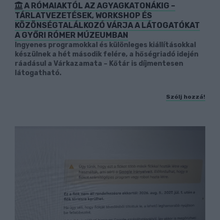
A RÓMAIAKTÓL AZ AGYAGKATONÁKIG –
TÁRLATVEZETÉSEK, WORKSHOP ÉS
KÖZÖNSÉGTALÁLKOZÓ VÁRJA A LÁTOGATÓKAT
A GYŐRI RÓMER MÚZEUMBAN
Ingyenes programokkal és különleges kiállításokkal
készülnek a hét második felére, a hőségriadó idején
ráadásul a Várkazamata – Kőtár is díjmentesen
látogatható.
Szólj hozzá!