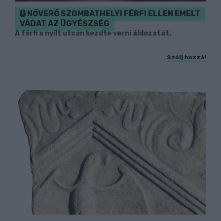
NŐVERŐ SZOMBATHELYI FÉRFI ELLEN EMELT
VÁDAT AZ ÜGYÉSZSÉG
A férfi a nyílt utcán kezdte verni áldozatát.
Szólj hozzá!