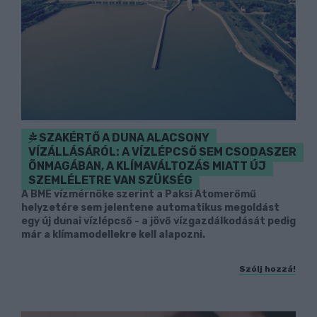
SZAKÉRTŐ A DUNA ALACSONY
VÍZÁLLÁSÁRÓL: A VÍZLÉPCSŐ SEM CSODASZER
ÖNMAGÁBAN, A KLÍMAVÁLTOZÁS MIATT ÚJ
SZEMLÉLETRE VAN SZÜKSÉG
A BME vízmérnöke szerint a Paksi Atomerőmű
helyzetére sem jelentene automatikus megoldást
egy új dunai vízlépcső - a jövő vízgazdálkodását pedig
már a klímamodellekre kell alapozni.
Szólj hozzá!