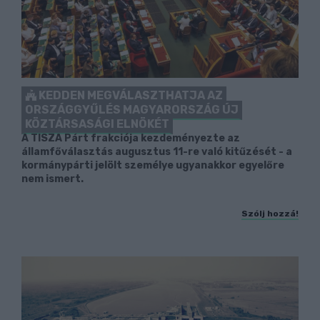
KEDDEN MEGVÁLASZTHATJA AZ
ORSZÁGGYŰLÉS MAGYARORSZÁG ÚJ
KÖZTÁRSASÁGI ELNÖKÉT
A TISZA Párt frakciója kezdeményezte az
államfőválasztás augusztus 11-re való kitűzését - a
kormánypárti jelölt személye ugyanakkor egyelőre
nem ismert.
Szólj hozzá!