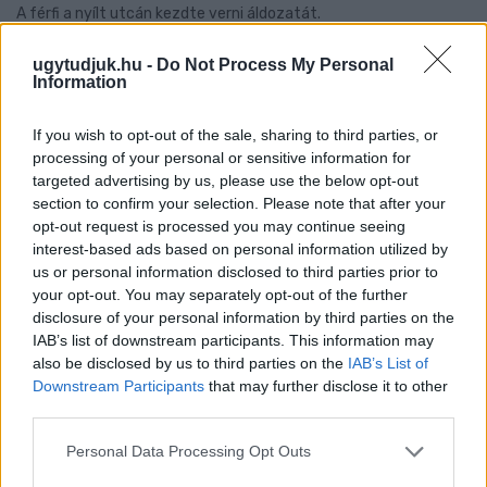
A férfi a nyílt utcán kezdte verni áldozatát.
Szólj hozzá!
ugytudjuk.hu -
Do Not Process My Personal
Information
If you wish to opt-out of the sale, sharing to third parties, or
processing of your personal or sensitive information for
targeted advertising by us, please use the below opt-out
section to confirm your selection. Please note that after your
opt-out request is processed you may continue seeing
interest-based ads based on personal information utilized by
us or personal information disclosed to third parties prior to
your opt-out. You may separately opt-out of the further
disclosure of your personal information by third parties on the
IAB’s list of downstream participants. This information may
also be disclosed by us to third parties on the
IAB’s List of
Downstream Participants
that may further disclose it to other
third parties.
A RÓMAIAKTÓL AZ AGYAGKATONÁKIG –
Please note that this website/app uses one or more Google
Personal Data Processing Opt Outs
TÁRLATVEZETÉSEK, WORKSHOP ÉS
services and may gather and store information including but