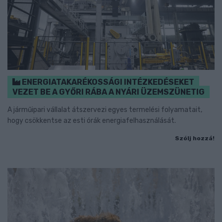
ENERGIATAKARÉKOSSÁGI INTÉZKEDÉSEKET
VEZET BE A GYŐRI RÁBA A NYÁRI ÜZEMSZÜNETIG
A járműipari vállalat átszervezi egyes termelési folyamatait,
hogy csökkentse az esti órák energiafelhasználását.
Szólj hozzá!