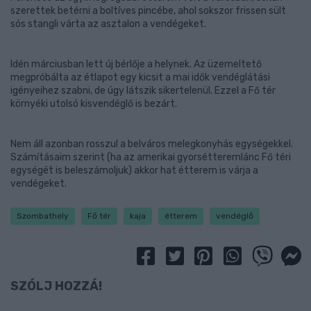
szerettek betérni a boltíves pincébe, ahol sokszor frissen sült
sós stangli várta az asztalon a vendégeket.
Idén márciusban lett új bérlője a helynek. Az üzemeltető
megpróbálta az étlapot egy kicsit a mai idők vendéglátási
igényeihez szabni, de úgy látszik sikertelenül. Ezzel a Fő tér
környéki utolsó kisvendéglő is bezárt.
Nem áll azonban rosszul a belváros melegkonyhás egységekkel.
Számításaim szerint (ha az amerikai gyorsétteremlánc Fő téri
egységét is beleszámoljuk) akkor hat étterem is várja a
vendégeket.
Szombathely
Fő tér
kaja
étterem
vendéglő
SZÓLJ HOZZÁ!