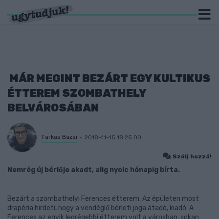
MÁR MEGINT BEZÁRT EGY KULTIKUS
ÉTTEREM SZOMBATHELY
BELVÁROSÁBAN
Farkas Bazsi
2018-11-15 18:25:00
Szólj hozzá!
Nemrég új bérlője akadt, alig nyolc hónapig bírta.
Bezárt a szombathelyi Ferences étterem. Az épületen most
drapéria hirdeti, hogy a vendéglő bérleti joga átadó, kiadó. A
Ferences az egyik legrégebbi étterem volt a városban, sokan