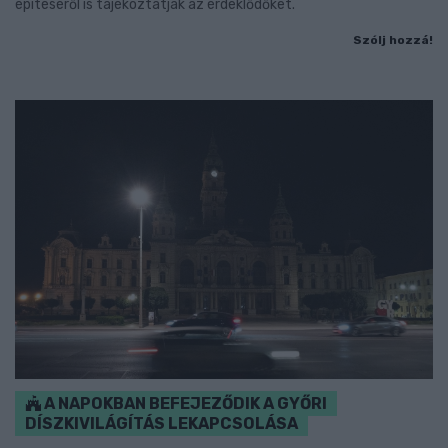
építéséről is tájékoztatják az érdeklődőket.
Szólj hozzá!
A NAPOKBAN BEFEJEZŐDIK A GYŐRI
DÍSZKIVILÁGÍTÁS LEKAPCSOLÁSA