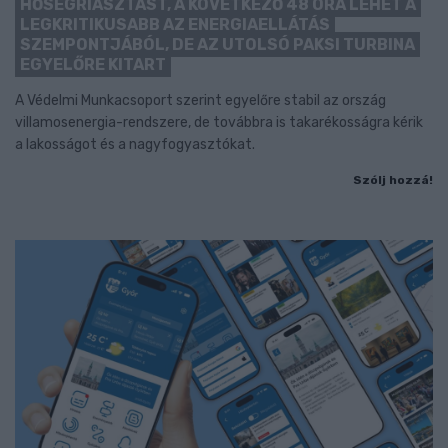
HŐSÉGRIASZTÁST, A KÖVETKEZŐ 48 ÓRA LEHET A
LEGKRITIKUSABB AZ ENERGIAELLÁTÁS
SZEMPONTJÁBÓL, DE AZ UTOLSÓ PAKSI TURBINA
EGYELŐRE KITART
A Védelmi Munkacsoport szerint egyelőre stabil az ország
villamosenergia-rendszere, de továbbra is takarékosságra kérik
a lakosságot és a nagyfogyasztókat.
Szólj hozzá!