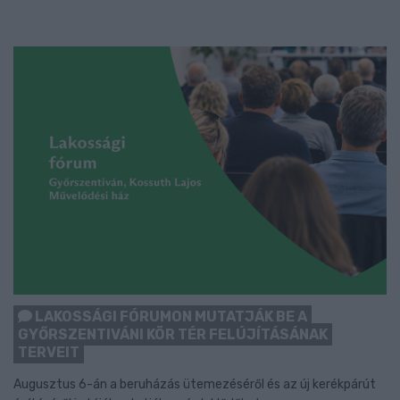
LAKOSSÁGI FÓRUMON MUTATJÁK BE A
GYŐRSZENTIVÁNI KÖR TÉR FELÚJÍTÁSÁNAK
TERVEIT
Augusztus 6-án a beruházás ütemezéséről és az új kerékpárút