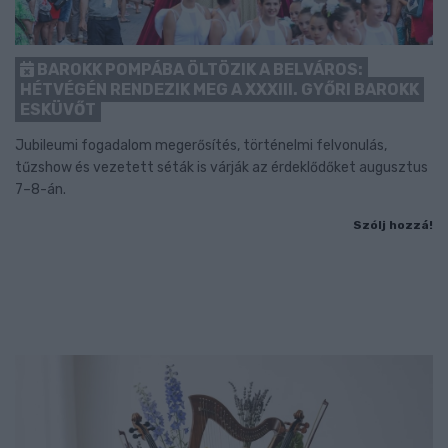
BAROKK POMPÁBA ÖLTÖZIK A BELVÁROS:
HÉTVÉGÉN RENDEZIK MEG A XXXIII. GYŐRI BAROKK
ESKÜVŐT
Jubileumi fogadalom megerősítés, történelmi felvonulás,
tűzshow és vezetett séták is várják az érdeklődőket augusztus
7–8-án.
Szólj hozzá!