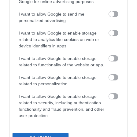
Google for online advertising purposes.
I want to allow Google to send me
CZUNYINÉ HARCA A GMAIL ÉS AZ ÖNKÉNY ELLEN
personalized advertising.
- LETILTOTTA A GOOGLE A VÉDVONAL LEVELEZŐ
FIÓKJÁT
I want to allow Google to enable storage
related to analytics like cookies on web or
Nem vicc! A Fidesz maradéka tényleg egy ingyenes e-mail
device identifiers in apps.
szolgáltatást használt, hogy megvédje a Fidesz maradékát.
Szólj hozzá!
I want to allow Google to enable storage
related to functionality of the website or app.
I want to allow Google to enable storage
related to personalization.
I want to allow Google to enable storage
related to security, including authentication
functionality and fraud prevention, and other
user protection.