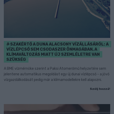
SZAKÉRTŐ A DUNA ALACSONY VÍZÁLLÁSÁRÓL: A
VÍZLÉPCSŐ SEM CSODASZER ÖNMAGÁBAN, A
KLÍMAVÁLTOZÁS MIATT ÚJ SZEMLÉLETRE VAN
SZÜKSÉG
A BME vízmérnöke szerint a Paksi Atomerőmű helyzetére sem
jelentene automatikus megoldást egy új dunai vízlépcső - a jövő
vízgazdálkodását pedig már a klímamodellekre kell alapozni.
Szólj hozzá!