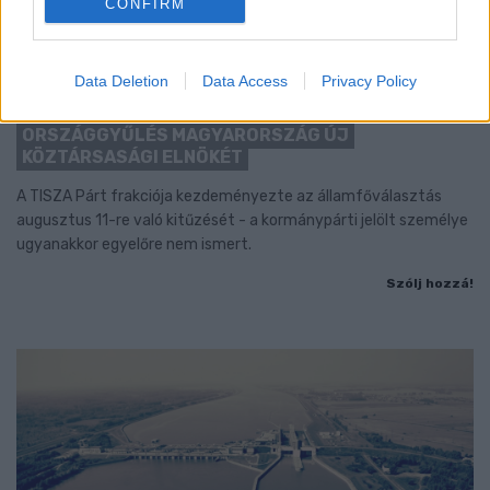
CONFIRM
Data Deletion
Data Access
Privacy Policy
KEDDEN MEGVÁLASZTHATJA AZ
ORSZÁGGYŰLÉS MAGYARORSZÁG ÚJ
KÖZTÁRSASÁGI ELNÖKÉT
A TISZA Párt frakciója kezdeményezte az államfőválasztás
augusztus 11-re való kitűzését - a kormánypárti jelölt személye
ugyanakkor egyelőre nem ismert.
Szólj hozzá!