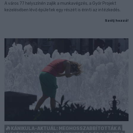
A város 77 helyszínén zajlik a munkavégzés, a Győr Projekt
kezelésében lévő épületek egy részét is érinti az intézkedés.
Szólj hozzá!
KÁNIKULA-AKTUÁL: MEGHOSSZABBÍTOTTÁK A