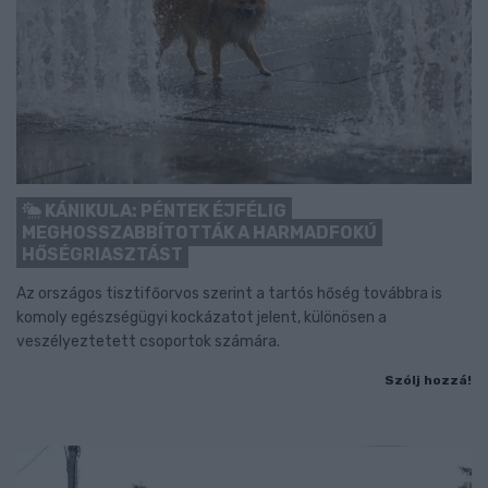
KÁNIKULA: PÉNTEK ÉJFÉLIG
MEGHOSSZABBÍTOTTÁK A HARMADFOKÚ
HŐSÉGRIASZTÁST
Az országos tisztifőorvos szerint a tartós hőség továbbra is
komoly egészségügyi kockázatot jelent, különösen a
veszélyeztetett csoportok számára.
Szólj hozzá!