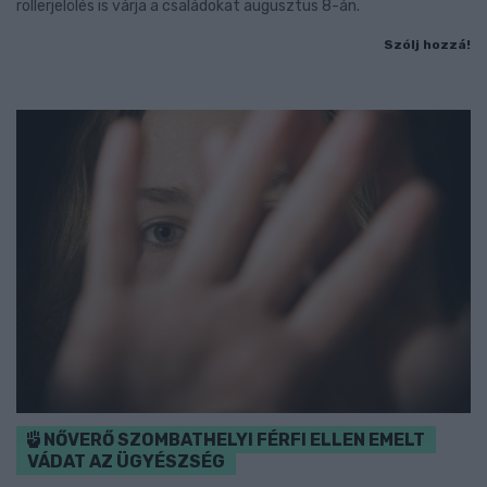
rollerjelölés is várja a családokat augusztus 8-án.
Szólj hozzá!
NŐVERŐ SZOMBATHELYI FÉRFI ELLEN EMELT
VÁDAT AZ ÜGYÉSZSÉG