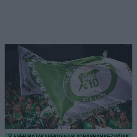
ENERGIATAKARÉKOSSÁG: KORÁBBAN KEZDŐDIK