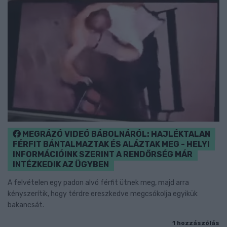
MEGRÁZÓ VIDEÓ BÁBOLNÁRÓL: HAJLÉKTALAN
FÉRFIT BÁNTALMAZTAK ÉS ALÁZTAK MEG - HELYI
INFORMÁCIÓINK SZERINT A RENDŐRSÉG MÁR
INTÉZKEDIK AZ ÜGYBEN
A felvételen egy padon alvó férfit ütnek meg, majd arra
kényszerítik, hogy térdre ereszkedve megcsókolja egyikük
bakancsát.
1 hozzászólás