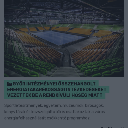
GYŐR INTÉZMÉNYEI ÖSSZEHANGOLT
ENERGIATAKARÉKOSSÁGI INTÉZKEDÉSEKET
VEZETTEK BE A RENDKÍVÜLI HŐSÉG MIATT
Sportlétesítmények, egyetem, múzeumok, bíróságok,
könyvtárak és közszolgáltatók is csatlakoztak a város
energiafelhasználását csökkentő programhoz.