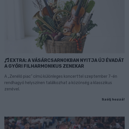
EXTRA: A VÁSÁRCSARNOKBAN NYITJA ÚJ ÉVADÁT
A GYŐRI FILHARMONIKUS ZENEKAR
A „Zenélő piac” című különleges koncerttel szeptember 7-én
rendhagyó helyszínen találkozhat a közönség a klasszikus
zenével.
Szólj hozzá!