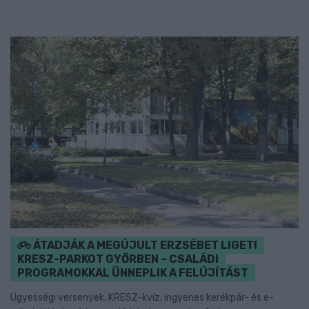
ÁTADJÁK A MEGÚJULT ERZSÉBET LIGETI
KRESZ-PARKOT GYŐRBEN – CSALÁDI
PROGRAMOKKAL ÜNNEPLIK A FELÚJÍTÁST
Ügyességi versenyek, KRESZ-kvíz, ingyenes kerékpár- és e-