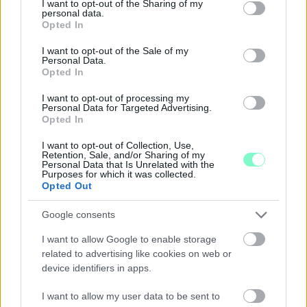
KÖZÖNSÉGTALÁLKOZÓ VÁRJA A LÁTOGATÓKAT A
not limited to your visit or usage behaviour. You may click to
I want to opt-out of the Sharing of my
personal data.
GYŐRI RÓMER MÚZEUMBAN
grant or deny consent to Google and its third-party tags to
Opted In
use your data for below specified purposes in below Google
Ingyenes programokkal és különleges kiállításokkal készülnek a
consent section.
I want to opt-out of the Sale of my
hét második felére, a hőségriadó idején ráadásul a Várkazamata
Personal Data.
– Kőtár is díjmentesen látogatható.
Opted In
Szólj hozzá!
I want to opt-out of processing my
Personal Data for Targeted Advertising.
Opted In
I want to opt-out of Collection, Use,
Retention, Sale, and/or Sharing of my
Personal Data that Is Unrelated with the
Purposes for which it was collected.
Opted Out
Google consents
I want to allow Google to enable storage
related to advertising like cookies on web or
device identifiers in apps.
I want to allow my user data to be sent to