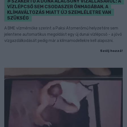
SZAKÉRTŐ A DUNA ALACSONY VÍZÁLLÁSÁRÓL: A
VÍZLÉPCSŐ SEM CSODASZER ÖNMAGÁBAN, A
KLÍMAVÁLTOZÁS MIATT ÚJ SZEMLÉLETRE VAN
SZÜKSÉG
A BME vízmérnöke szerint a Paksi Atomerőmű helyzetére sem
jelentene automatikus megoldást egy új dunai vízlépcső - a jövő
vízgazdálkodását pedig már a klímamodellekre kell alapozni.
Szólj hozzá!