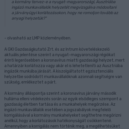
a kormány tervez-e a nyugat-magyarországi, Ausztriába
ingázó munkavállalók helyzetét megvizsgálva módosítani
a járványügyi korlátozásokon, hogy ne romoljon tovább az
anyagi helyzetük?"
- olvasható az LMP közleményében.
A GKI Gazdaságkutató Zrt. és az Intrum követeléskezelő
aktuális jelentése szerint a nyugat-magyarországi régiókat
érinti legerősebben a koronavírus miatti gazdasági helyzet, mert
a határzár korlátozza vagy akár el is lehetetleníti az Ausztriába
ingázók munkába járását. A kiszolgáltatott egzisztenciális
helyzetbe sodródott munkavállalóknak azonnali segítségre van
szükség, emlékeztet a párt.
A kormány álláspontja szerint a koronavírus járvány második
hulláma elleni védekezés során az egyik elsődleges szempont a
gazdaság életben tartása és a munkahelyek megőrzése. Az
ingázó munkavállalók esetében a jogszabályok megfelelő
korrigálásával a kormány munkahelyeket segíthetne megőrizni
anélkül, hogy a korlátozások hatékonyságát csökkentené.
Amennyiben a korrigálás nem történik meg, a megélhetésüket