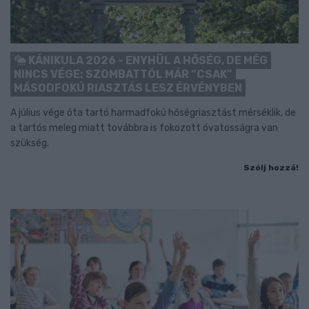
KÁNIKULA 2026 - ENYHÜL A HŐSÉG, DE MÉG
NINCS VÉGE: SZOMBATTÓL MÁR “CSAK”
MÁSODFOKÚ RIASZTÁS LESZ ÉRVÉNYBEN
A július vége óta tartó harmadfokú hőségriasztást mérséklik, de
a tartós meleg miatt továbbra is fokozott óvatosságra van
szükség.
Szólj hozzá!