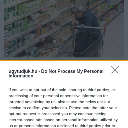
ÖRÖMHÍR: TÍZ ÉVE NEM VOLT ILYEN ALACSONY AZ
INFLÁCIÓ MAGYARORSZÁGON
ugytudjuk.hu -
Do Not Process My Personal
Information
Júliusban mindössze 1,2 százalékkal emelkedtek éves
összevetésben a fogyasztói árak, miközben az élelmiszerek ára
If you wish to opt-out of the sale, sharing to third parties, or
már csökkent.
processing of your personal or sensitive information for
targeted advertising by us, please use the below opt-out
Szólj hozzá!
section to confirm your selection. Please note that after your
opt-out request is processed you may continue seeing
interest-based ads based on personal information utilized by
us or personal information disclosed to third parties prior to