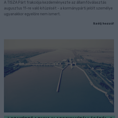
A TISZA Párt frakciója kezdeményezte az államfőválasztás
augusztus 11-re való kitűzését - a kormánypárti jelölt személye
ugyanakkor egyelőre nem ismert.
Szólj hozzá!