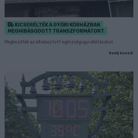
KICSERÉLTÉK A GYŐRI KÓRHÁZBAN
MEGHIBÁSODOTT TRANSZFORMÁTORT
Megkezdték az elhalasztott egészségügyi ellátásokat.
Szólj hozzá!