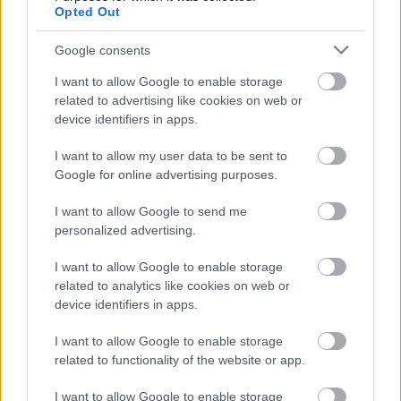
Opted Out
Google consents
I want to allow Google to enable storage
related to advertising like cookies on web or
device identifiers in apps.
I want to allow my user data to be sent to
Google for online advertising purposes.
I want to allow Google to send me
personalized advertising.
I want to allow Google to enable storage
related to analytics like cookies on web or
device identifiers in apps.
ENERGIATAKARÉKOSSÁG: KORÁBBAN KEZDŐDIK
A GYŐRI AUDI ETO KC PÉNTEKI FELKÉSZÜLÉSI
I want to allow Google to enable storage
MÉRKŐZÉSE
related to functionality of the website or app.
Az energiaellátás tehermentesítése érdekében másfél órával
I want to allow Google to enable storage
előrébb hozták a Brest Bretagne Handball elleni találkozó