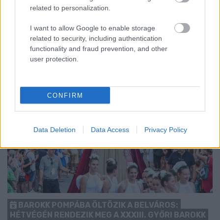
related to personalization.
kezdését.
1 hozzászólás
I want to allow Google to enable storage
related to security, including authentication
functionality and fraud prevention, and other
user protection.
CONFIRM
Data Deletion
Data Access
Privacy Policy
BAROKK POMPÁBA ÖLTÖZIK A BELVÁROS:
HÉTVÉGÉN RENDEZIK MEG A XXXIII. GYŐRI BAROKK