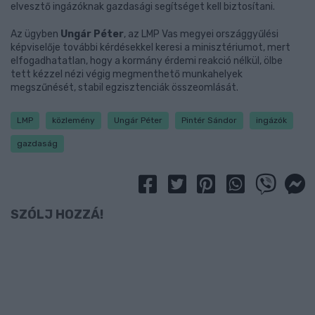
elvesztő ingázóknak gazdasági segítséget kell biztosítani.
Az ügyben
Ungár Péter
, az LMP Vas megyei országgyűlési
képviselője további kérdésekkel keresi a minisztériumot, mert
elfogadhatatlan, hogy a kormány érdemi reakció nélkül, ölbe
tett kézzel nézi végig megmenthető munkahelyek
megszűnését, stabil egzisztenciák összeomlását.
LMP
közlemény
Ungár Péter
Pintér Sándor
ingázók
gazdaság
SZÓLJ HOZZÁ!