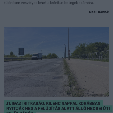
különösen veszélyes lehet a krónikus betegek számára.
Szólj hozzá!
IGAZI RITKASÁG: KILENC NAPPAL KORÁBBAN
NYITJÁK MEG A FELÚJÍTÁS ALATT ÁLLÓ HECSEI ÚTI