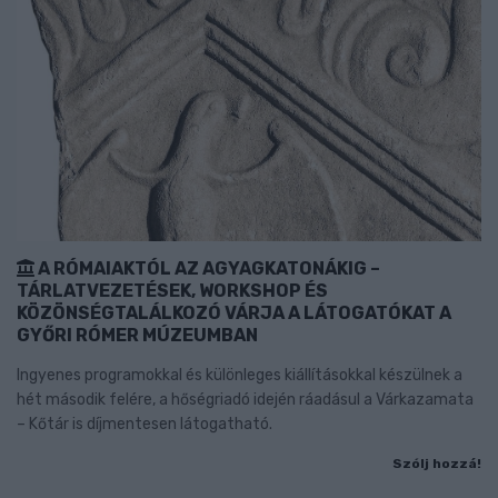
A RÓMAIAKTÓL AZ AGYAGKATONÁKIG –
TÁRLATVEZETÉSEK, WORKSHOP ÉS
KÖZÖNSÉGTALÁLKOZÓ VÁRJA A LÁTOGATÓKAT A
GYŐRI RÓMER MÚZEUMBAN
Ingyenes programokkal és különleges kiállításokkal készülnek a
hét második felére, a hőségriadó idején ráadásul a Várkazamata
– Kőtár is díjmentesen látogatható.
Szólj hozzá!