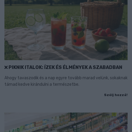
PIKNIK ITALOK: ÍZEK ÉS ÉLMÉNYEK A SZABADBAN
Ahogy tavaszodik és a nap egyre tovább marad velünk, sokaknak
támad kedve kirándulni a természetbe.
Szólj hozzá!