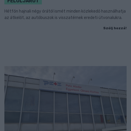
FELÜLJÁRÓT
Hétfőn hajnali négy órától ismét minden közlekedő használhatja
az átkelőt, az autóbuszok is visszatérnek eredeti útvonalukra.
Szólj hozzá!