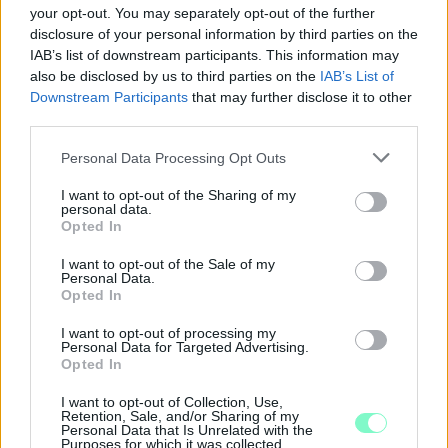
your opt-out. You may separately opt-out of the further
disclosure of your personal information by third parties on the
IAB’s list of downstream participants. This information may
also be disclosed by us to third parties on the
IAB’s List of
Downstream Participants
that may further disclose it to other
third parties.
Please note that this website/app uses one or more Google
Personal Data Processing Opt Outs
services and may gather and store information including but
not limited to your visit or usage behaviour. You may click to
I want to opt-out of the Sharing of my
personal data.
grant or deny consent to Google and its third-party tags to
Opted In
use your data for below specified purposes in below Google
consent section.
I want to opt-out of the Sale of my
A BAROKK ÖSSZES ÁRNYALATA ÉS MÉG EGY SOR
Personal Data.
KIVÁLÓ PROGRAM VÁR MINDENKIT EZEN A HÉTVÉGÉN
Opted In
GYŐRBEN
I want to opt-out of processing my
Personal Data for Targeted Advertising.
Középpontban a hagyományőrzés, de lesz Pogány Induló és
Opted In
Majka koncert, jóga szeánsz, “borhajózás” és egy csomó minden
más.
I want to opt-out of Collection, Use,
Retention, Sale, and/or Sharing of my
Personal Data that Is Unrelated with the
Szólj hozzá!
Purposes for which it was collected.