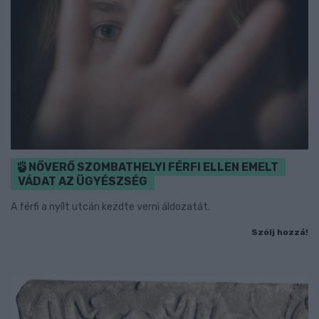
NŐVERŐ SZOMBATHELYI FÉRFI ELLEN EMELT
VÁDAT AZ ÜGYÉSZSÉG
A férfi a nyílt utcán kezdte verni áldozatát.
Szólj hozzá!