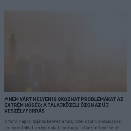
NEM VÁRT HELYEN IS OKOZHAT PROBLÉMÁKAT AZ
EXTRÉM HŐSÉG: A TALAJKÖZELI ÓZON AZ ÚJ
VESZÉLYFORRÁS
A forró, napos időjárás kedvez a talajközeli ózon kialakulásának,
amely irritálhatja a légutakat, ronthatja a tüdő működését és