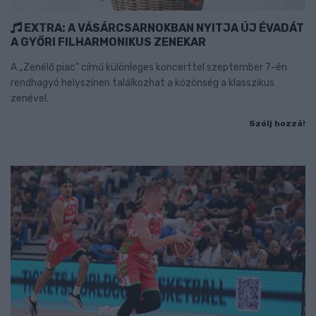
EXTRA: A VÁSÁRCSARNOKBAN NYITJA ÚJ ÉVADÁT
A GYŐRI FILHARMONIKUS ZENEKAR
A „Zenélő piac” című különleges koncerttel szeptember 7-én
rendhagyó helyszínen találkozhat a közönség a klasszikus
zenével.
Szólj hozzá!