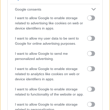
– Kőtár is díjmentesen látogatható.
Szólj hozzá!
Google consents
I want to allow Google to enable storage
related to advertising like cookies on web or
device identifiers in apps.
I want to allow my user data to be sent to
Google for online advertising purposes.
I want to allow Google to send me
personalized advertising.
I want to allow Google to enable storage
related to analytics like cookies on web or
device identifiers in apps.
I want to allow Google to enable storage
related to functionality of the website or app.
CZUNYINÉ HARCA A GMAIL ÉS AZ ÖNKÉNY ELLEN
- LETILTOTTA A GOOGLE A VÉDVONAL LEVELEZŐ
I want to allow Google to enable storage
FIÓKJÁT
related to personalization.