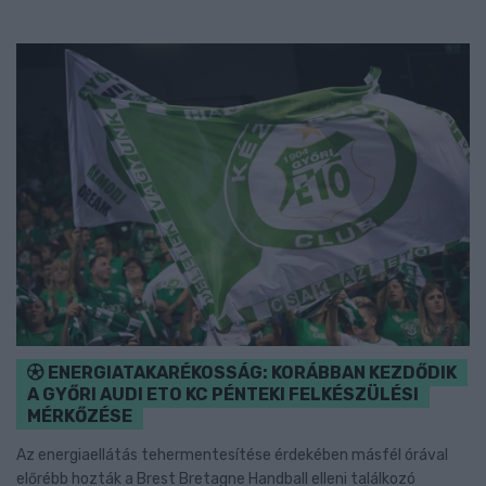
ENERGIATAKARÉKOSSÁG: KORÁBBAN KEZDŐDIK
A GYŐRI AUDI ETO KC PÉNTEKI FELKÉSZÜLÉSI
MÉRKŐZÉSE
Az energiaellátás tehermentesítése érdekében másfél órával
előrébb hozták a Brest Bretagne Handball elleni találkozó