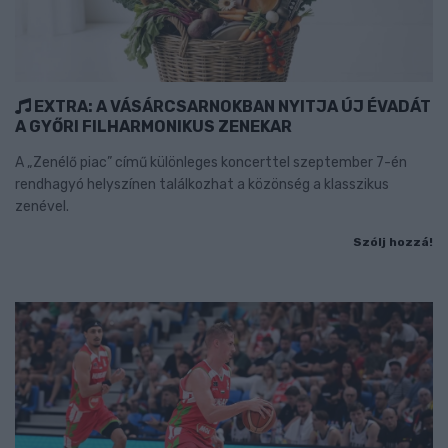
EXTRA: A VÁSÁRCSARNOKBAN NYITJA ÚJ ÉVADÁT
A GYŐRI FILHARMONIKUS ZENEKAR
A „Zenélő piac” című különleges koncerttel szeptember 7-én
rendhagyó helyszínen találkozhat a közönség a klasszikus
zenével.
Szólj hozzá!