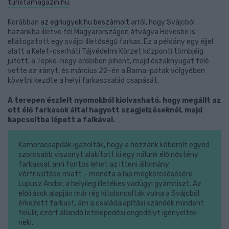
turistamagazin.hu
.
Korábban
az egriugyek.hu beszámolt
arról, hogy Svájcból
hazánkba illetve fél Magyarországon átvágva Hevesbe is
ellátogatott egy svájci illetőségű farkas. Ez a példány egy éjjel
alatt a Kelet-cserháti Tájvédelmi Körzet központi tömbjéig
jutott, a Tepke-hegy erdeiben pihent, majd északnyugat felé
vette az irányt, és március 22-én a Barna-patak völgyében
követni kezdte a helyi farkascsalád csapását.
A terepen észlelt nyomokból kiolvasható, hogy megállt az
ott élő farkasok által hagyott szagjelzéseknél, majd
kapcsoltba lépett a falkával.
Kameracsapdák igazolták, hogy a hozzánk kóborolt egyed
szorosabb viszonyt alakított ki egy nálunk élő nőstény
farkassal, ami fontos lehet az itteni állomány
vérfrissítése miatt – mondta a lap megkeresésésére
Lupusz Andor, a helyileg illetékes vadügyi gyámtiszt. Az
előírások alapján már rég kitoloncolták volna a Svájcból
érkezett farkast, ám a családalapítási szándék mindent
felülír, ezért állandó letelepedési engedélyt igényeltek
neki.