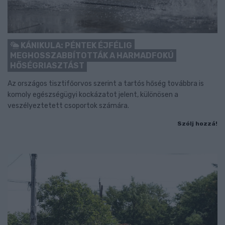
KÁNIKULA: PÉNTEK ÉJFÉLIG
MEGHOSSZABBÍTOTTÁK A HARMADFOKÚ
HŐSÉGRIASZTÁST
Az országos tisztifőorvos szerint a tartós hőség továbbra is
komoly egészségügyi kockázatot jelent, különösen a
veszélyeztetett csoportok számára.
Szólj hozzá!