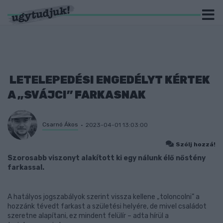
LETELEPEDÉSI ENGEDÉLYT KÉRTEK
A „SVÁJCI” FARKASNAK
Csarnó Ákos
2023-04-01 13:03:00
Szólj hozzá!
Szorosabb viszonyt alakított ki egy nálunk élő nőstény
farkassal.
A hatályos jogszabályok szerint vissza kellene „toloncolni” a
hozzánk tévedt farkast a születési helyére, de mivel családot
szeretne alapítani, ez mindent felülír – adta hírül a