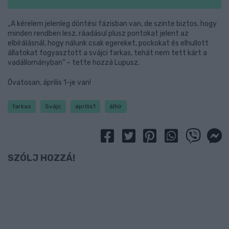
„A kérelem jelenleg döntési fázisban van, de szinte biztos, hogy
minden rendben lesz, ráadásul plusz pontokat jelent az
elbírálásnál, hogy nálunk csak egereket, pockokat és elhullott
állatokat fogyasztott a svájci farkas, tehát nem tett kárt a
vadállományban” – tette hozzá Lupusz.
Óvatosan, április 1-je van!
farkas
Svájc
április1
álhír
SZÓLJ HOZZÁ!