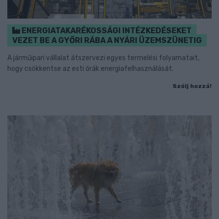
ENERGIATAKARÉKOSSÁGI INTÉZKEDÉSEKET
VEZET BE A GYŐRI RÁBA A NYÁRI ÜZEMSZÜNETIG
A járműipari vállalat átszervezi egyes termelési folyamatait,
hogy csökkentse az esti órák energiafelhasználását.
Szólj hozzá!