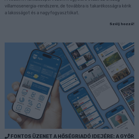
villamosenergia-rendszere, de továbbra is takarékosságra kérik
a lakosságot és a nagyfogyasztókat.
Szólj hozzá!
FONTOS ÜZENET A HŐSÉGRIADÓ IDEJÉRE: A GYŐR