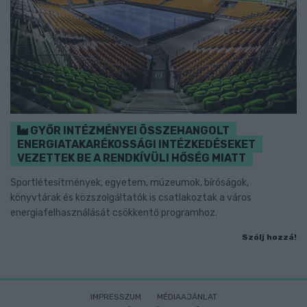
GYŐR INTÉZMÉNYEI ÖSSZEHANGOLT
ENERGIATAKARÉKOSSÁGI INTÉZKEDÉSEKET
VEZETTEK BE A RENDKÍVÜLI HŐSÉG MIATT
Sportlétesítmények, egyetem, múzeumok, bíróságok,
könyvtárak és közszolgáltatók is csatlakoztak a város
energiafelhasználását csökkentő programhoz.
Szólj hozzá!
IMPRESSZUM
MÉDIAAJÁNLAT