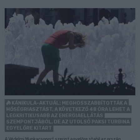
KÁNIKULA-AKTUÁL: MEGHOSSZABBÍTOTTÁK A
HŐSÉGRIASZTÁST, A KÖVETKEZŐ 48 ÓRA LEHET A
LEGKRITIKUSABB AZ ENERGIAELLÁTÁS
SZEMPONTJÁBÓL, DE AZ UTOLSÓ PAKSI TURBINA
EGYELŐRE KITART
A Védelmi Munkacsoport szerint egyelőre stabil az ország