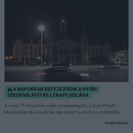
A NAPOKBAN BEFEJEZŐDIK A GYŐRI
DÍSZKIVILÁGÍTÁS LEKAPCSOLÁSA
A város 77 helyszínén zajlik a munkavégzés, a Győr Projekt
kezelésében lévő épületek egy részét is érinti az intézkedés.
Szólj hozzá!