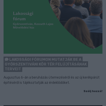
LAKOSSÁGI FÓRUMON MUTATJÁK BE A
GYŐRSZENTIVÁNI KÖR TÉR FELÚJÍTÁSÁNAK
TERVEIT
Augusztus 6-án a beruházás ütemezéséről és az új kerékpárút
építéséről is tájékoztatják az érdeklődőket.
Szólj hozzá!