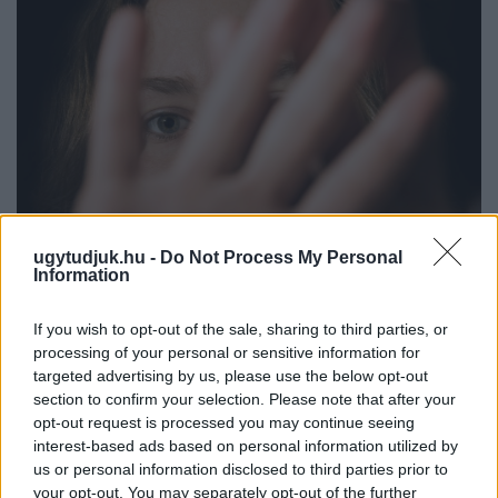
ugytudjuk.hu -
Do Not Process My Personal
Information
If you wish to opt-out of the sale, sharing to third parties, or
NŐVERŐ SZOMBATHELYI FÉRFI ELLEN EMELT
processing of your personal or sensitive information for
VÁDAT AZ ÜGYÉSZSÉG
targeted advertising by us, please use the below opt-out
A férfi a nyílt utcán kezdte verni áldozatát.
section to confirm your selection. Please note that after your
opt-out request is processed you may continue seeing
Szólj hozzá!
interest-based ads based on personal information utilized by
us or personal information disclosed to third parties prior to
your opt-out. You may separately opt-out of the further