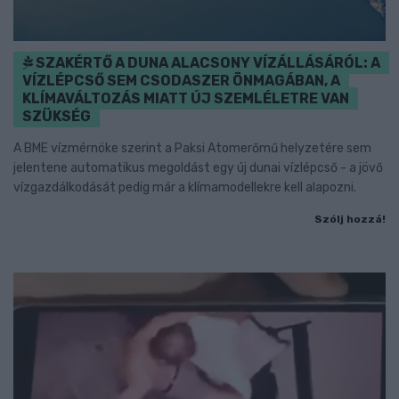
SZAKÉRTŐ A DUNA ALACSONY VÍZÁLLÁSÁRÓL: A
VÍZLÉPCSŐ SEM CSODASZER ÖNMAGÁBAN, A
KLÍMAVÁLTOZÁS MIATT ÚJ SZEMLÉLETRE VAN
SZÜKSÉG
A BME vízmérnöke szerint a Paksi Atomerőmű helyzetére sem
jelentene automatikus megoldást egy új dunai vízlépcső - a jövő
vízgazdálkodását pedig már a klímamodellekre kell alapozni.
Szólj hozzá!