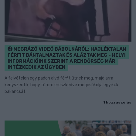
MEGRÁZÓ VIDEÓ BÁBOLNÁRÓL: HAJLÉKTALAN
FÉRFIT BÁNTALMAZTAK ÉS ALÁZTAK MEG - HELYI
INFORMÁCIÓINK SZERINT A RENDŐRSÉG MÁR
INTÉZKEDIK AZ ÜGYBEN
A felvételen egy padon alvó férfit ütnek meg, majd arra
kényszerítik, hogy térdre ereszkedve megcsókolja egyikük
bakancsát.
1 hozzászólás