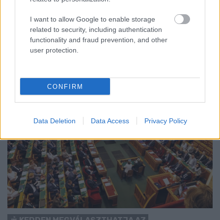
Nem vicc! A Fidesz maradéka tényleg egy ingyenes e-mail
I want to allow Google to enable storage
szolgáltatást használt, hogy megvédje a Fidesz maradékát.
related to security, including authentication
functionality and fraud prevention, and other
Szólj hozzá!
user protection.
CONFIRM
Data Deletion
Data Access
Privacy Policy