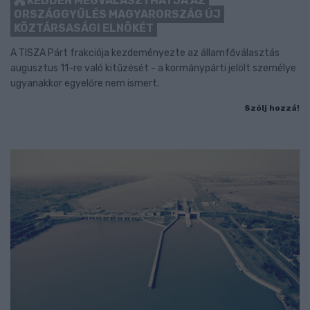
KEDDEN MEGVÁLASZTHATJA AZ
ORSZÁGGYŰLÉS MAGYARORSZÁG ÚJ
KÖZTÁRSASÁGI ELNÖKÉT
A TISZA Párt frakciója kezdeményezte az államfőválasztás
augusztus 11-re való kitűzését - a kormánypárti jelölt személye
ugyanakkor egyelőre nem ismert.
Szólj hozzá!