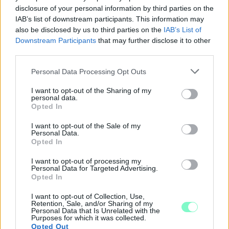
disclosure of your personal information by third parties on the
IAB’s list of downstream participants. This information may
also be disclosed by us to third parties on the
IAB’s List of
Downstream Participants
that may further disclose it to other
third parties.
Please note that this website/app uses one or more Google
Personal Data Processing Opt Outs
services and may gather and store information including but
not limited to your visit or usage behaviour. You may click to
I want to opt-out of the Sharing of my
personal data.
grant or deny consent to Google and its third-party tags to
Opted In
use your data for below specified purposes in below Google
consent section.
I want to opt-out of the Sale of my
Personal Data.
Opted In
A RÓMAIAKTÓL AZ AGYAGKATONÁKIG –
I want to opt-out of processing my
TÁRLATVEZETÉSEK, WORKSHOP ÉS
Personal Data for Targeted Advertising.
Opted In
KÖZÖNSÉGTALÁLKOZÓ VÁRJA A LÁTOGATÓKAT A
GYŐRI RÓMER MÚZEUMBAN
I want to opt-out of Collection, Use,
Retention, Sale, and/or Sharing of my
Ingyenes programokkal és különleges kiállításokkal készülnek a
Personal Data that Is Unrelated with the
hét második felére, a hőségriadó idején ráadásul a Várkazamata
Purposes for which it was collected.
Opted Out