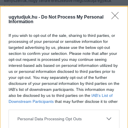
kényszerítik, hogy térdre ereszkedve megcsókolja egyikük
bakancsát.
ugytudjuk.hu -
Do Not Process My Personal
Szólj hozzá!
Information
If you wish to opt-out of the sale, sharing to third parties, or
processing of your personal or sensitive information for
targeted advertising by us, please use the below opt-out
section to confirm your selection. Please note that after your
opt-out request is processed you may continue seeing
interest-based ads based on personal information utilized by
us or personal information disclosed to third parties prior to
your opt-out. You may separately opt-out of the further
disclosure of your personal information by third parties on the
IAB’s list of downstream participants. This information may
also be disclosed by us to third parties on the
IAB’s List of
Downstream Participants
that may further disclose it to other
third parties.
Please note that this website/app uses one or more Google
Personal Data Processing Opt Outs
LAKOSSÁGI FÓRUMON MUTATJÁK BE A
services and may gather and store information including but
GYŐRSZENTIVÁNI KÖR TÉR FELÚJÍTÁSÁNAK