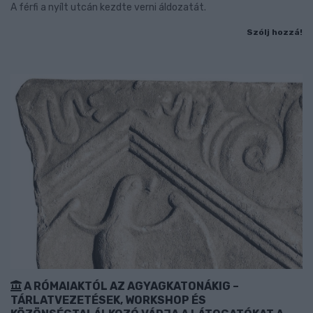
A férfi a nyílt utcán kezdte verni áldozatát.
Szólj hozzá!
A RÓMAIAKTÓL AZ AGYAGKATONÁKIG –
TÁRLATVEZETÉSEK, WORKSHOP ÉS