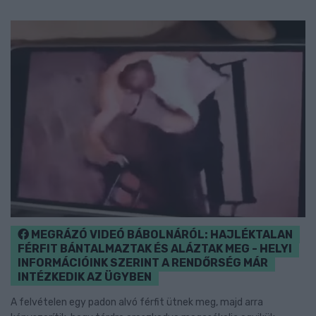
MEGRÁZÓ VIDEÓ BÁBOLNÁRÓL: HAJLÉKTALAN
FÉRFIT BÁNTALMAZTAK ÉS ALÁZTAK MEG - HELYI
INFORMÁCIÓINK SZERINT A RENDŐRSÉG MÁR
INTÉZKEDIK AZ ÜGYBEN
A felvételen egy padon alvó férfit ütnek meg, majd arra