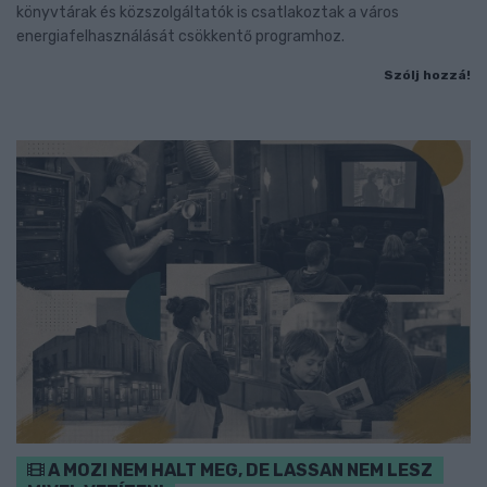
könyvtárak és közszolgáltatók is csatlakoztak a város
energiafelhasználását csökkentő programhoz.
Szólj hozzá!
A MOZI NEM HALT MEG, DE LASSAN NEM LESZ