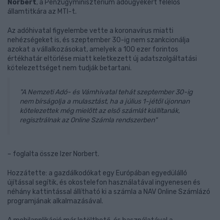
Norbert
, a Pénzügyminisztérium adóügyekért felelős
államtitkára az MTI-t.
Az adóhivatal figyelembe vette a koronavírus miatti
nehézségeket is, és szeptember 30-ig nem szankcionálja
azokat a vállalkozásokat, amelyek a 100 ezer forintos
értékhatár eltörlése miatt keletkezett új adatszolgáltatási
kötelezettséget nem tudják betartani.
"A Nemzeti Adó- és Vámhivatal tehát szeptember 30-ig
nem bírságolja a mulasztást, ha a július 1-jétől újonnan
kötelezettek még mielőtt az első számlát kiállítanák,
regisztrálnak az Online Számla rendszerben"
– foglalta össze Izer Norbert.
Hozzátette: a gazdálkodókat egy Európában egyedülálló
újítással segítik, és okostelefon használatával ingyenesen és
néhány kattintással állítható ki a számla a NAV Online Számlázó
programjának alkalmazásával.