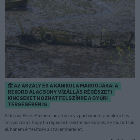
AZ ASZÁLY ÉS A KÁNIKULA MARGÓJÁRA: A
REKORD ALACSONY VÍZÁLLÁS RÉGÉSZETI
KINCSEKET HOZHAT FELSZÍNRE A GYŐRI
TÉRSÉGÉBEN IS
A Rómer Flóris Múzeum arra kéri a vízpartokon kirándulókat és
horgászokat, hogy ha régészeti leletre bukkannak, ne mozdítsák
el, hanem értesítsék a szakembereket.