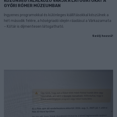
KÖZÖNSÉGTALÁLKOZÓ VÁRJA A LÁTOGATÓKAT A
GYŐRI RÓMER MÚZEUMBAN
Ingyenes programokkal és különleges kiállításokkal készülnek a
hét második felére, a hőségriadó idején ráadásul a Várkazamata
– Kőtár is díjmentesen látogatható.
Szólj hozzá!