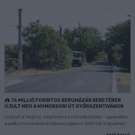
76 MILLIÓ FORINTOS BERUHÁZÁS KERETÉBEN
ÚJULT MEG A HOMOKSORI ÚT GYŐRSZENTIVÁNON
Lezárult a felújítás, megtörtént a műszaki átadás - ugyanakkor
a padka murvázásának hiányosságaira is felhívták a figyelmet.
Szólj hozzá!