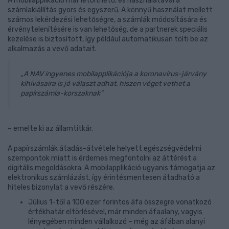
A mobilapplikáció már letölthető, és használatával a
számlakiállítás gyors és egyszerű. A könnyű használat mellett
számos lekérdezési lehetőségre, a számlák módosítására és
érvénytelenítésére is van lehetőség, de a partnerek speciális
kezelése is biztosított, így például automatikusan tölti be az
alkalmazás a vevő adatait.
„A NAV ingyenes mobilapplikációja a koronavírus-járvány
kihívásaira is jó választ adhat, hiszen véget vethet a
papírszámla-korszaknak”
– emelte ki az államtitkár.
A papírszámlák átadás-átvétele helyett egészségvédelmi
szempontok miatt is érdemes megfontolni az áttérést a
digitális megoldásokra. A mobilapplikáció ugyanis támogatja az
elektronikus számlázást, így érintésmentesen átadható a
hiteles bizonylat a vevő részére.
Július 1-től a 100 ezer forintos áfa összegre vonatkozó
értékhatár eltörlésével, már minden áfaalany, vagyis
lényegében minden vállalkozó – még az áfában alanyi