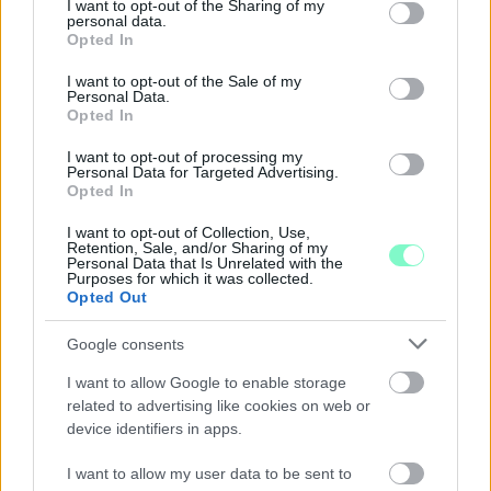
not limited to your visit or usage behaviour. You may click to
I want to opt-out of the Sharing of my
TERVEIT
personal data.
grant or deny consent to Google and its third-party tags to
Opted In
use your data for below specified purposes in below Google
Augusztus 6-án a beruházás ütemezéséről és az új kerékpárút
consent section.
építéséről is tájékoztatják az érdeklődőket.
I want to opt-out of the Sale of my
Personal Data.
Opted In
Szólj hozzá!
I want to opt-out of processing my
Personal Data for Targeted Advertising.
Opted In
I want to opt-out of Collection, Use,
Retention, Sale, and/or Sharing of my
Personal Data that Is Unrelated with the
Purposes for which it was collected.
Opted Out
Google consents
I want to allow Google to enable storage
related to advertising like cookies on web or
device identifiers in apps.
I want to allow my user data to be sent to