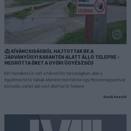
KÍVÁNCSISÁGBÓL HAJTOTTAK BE A
JÁRVÁNYÜGYI KARANTÉN ALATT ÁLLÓ TELEPRE -
MEGRÓTTA ŐKET A GYŐRI ÜGYÉSZSÉG
Két fiatalkorú is volt a háromfős társaságban, akik a
figyelmeztető táblák ellenére mentek be egy Mosonmagyaróvár
környéki, zárlat alá vont állattartó telepre.
Szólj hozzá!