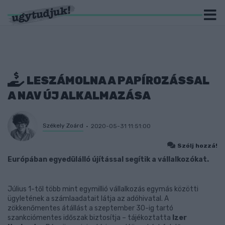
LESZÁMOLNA A PAPÍROZÁSSAL
A NAV ÚJ ALKALMAZÁSA
Székely Zoárd
2020-05-31 11:51:00
Szólj hozzá!
Európában egyedülálló újítással segítik a vállalkozókat.
Július 1-től több mint egymillió vállalkozás egymás közötti
ügyletének a számlaadatait látja az adóhivatal. A
zökkenőmentes átállást a szeptember 30-ig tartó
szankciómentes időszak biztosítja – tájékoztatta
Izer