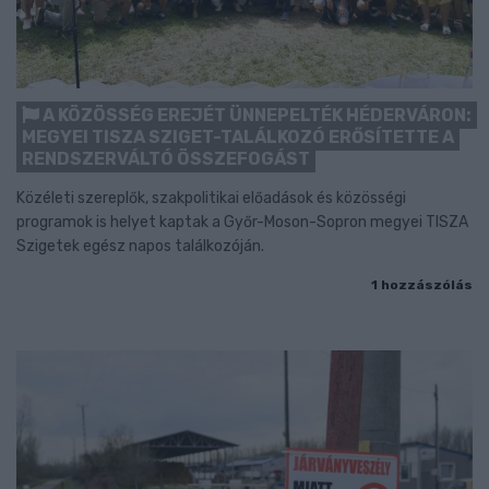
A KÖZÖSSÉG EREJÉT ÜNNEPELTÉK HÉDERVÁRON:
MEGYEI TISZA SZIGET-TALÁLKOZÓ ERŐSÍTETTE A
RENDSZERVÁLTÓ ÖSSZEFOGÁST
Közéleti szereplők, szakpolitikai előadások és közösségi
programok is helyet kaptak a Győr-Moson-Sopron megyei TISZA
Szigetek egész napos találkozóján.
1 hozzászólás