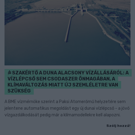
SZAKÉRTŐ A DUNA ALACSONY VÍZÁLLÁSÁRÓL: A
VÍZLÉPCSŐ SEM CSODASZER ÖNMAGÁBAN, A
KLÍMAVÁLTOZÁS MIATT ÚJ SZEMLÉLETRE VAN
SZÜKSÉG
A BME vízmérnöke szerint a Paksi Atomerőmű helyzetére sem
jelentene automatikus megoldást egy új dunai vízlépcső - a jövő
vízgazdálkodását pedig már a klímamodellekre kell alapozni.
Szólj hozzá!