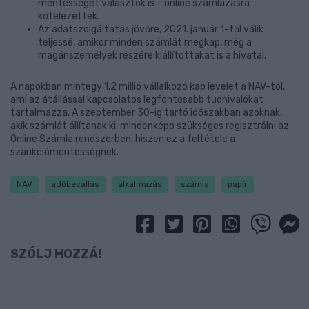
mentességet választók is – online számlázásra
kötelezettek.
Az adatszolgáltatás jövőre, 2021. január 1-től válik
teljessé, amikor minden számlát megkap, még a
magánszemélyek részére kiállítottakat is a hivatal.
A napokban mintegy 1,2 millió vállalkozó kap levelet a NAV-tól,
ami az átállással kapcsolatos legfontosabb tudnivalókat
tartalmazza. A szeptember 30-ig tartó időszakban azoknak,
akik számlát állítanak ki, mindenképp szükséges regisztrálni az
Online Számla rendszerben, hiszen ez a feltétele a
szankciómentességnek.
NAV
adóbevallás
alkalmazás
számla
papír
SZÓLJ HOZZÁ!