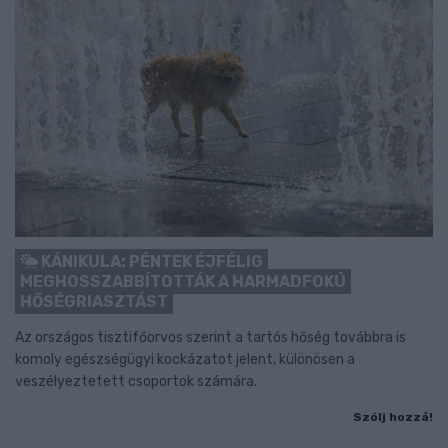
KÁNIKULA: PÉNTEK ÉJFÉLIG
MEGHOSSZABBÍTOTTÁK A HARMADFOKÚ
HŐSÉGRIASZTÁST
Az országos tisztifőorvos szerint a tartós hőség továbbra is
komoly egészségügyi kockázatot jelent, különösen a
veszélyeztetett csoportok számára.
Szólj hozzá!