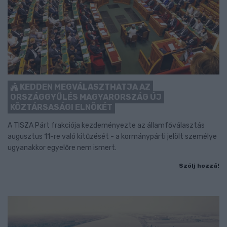
KEDDEN MEGVÁLASZTHATJA AZ
ORSZÁGGYŰLÉS MAGYARORSZÁG ÚJ
KÖZTÁRSASÁGI ELNÖKÉT
A TISZA Párt frakciója kezdeményezte az államfőválasztás
augusztus 11-re való kitűzését - a kormánypárti jelölt személye
ugyanakkor egyelőre nem ismert.
Szólj hozzá!