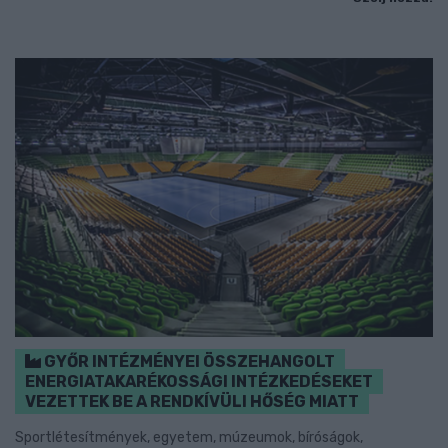
GYŐR INTÉZMÉNYEI ÖSSZEHANGOLT
ENERGIATAKARÉKOSSÁGI INTÉZKEDÉSEKET
VEZETTEK BE A RENDKÍVÜLI HŐSÉG MIATT
Sportlétesítmények, egyetem, múzeumok, bíróságok,