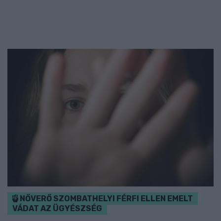
NŐVERŐ SZOMBATHELYI FÉRFI ELLEN EMELT
VÁDAT AZ ÜGYÉSZSÉG