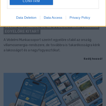
CONFIRM
KÁNIKULA-AKTUÁL: MEGHOSSZABBÍTOTTÁK A
HŐSÉGRIASZTÁST, A KÖVETKEZŐ 48 ÓRA LEHET A
Data Deletion
Data Access
Privacy Policy
LEGKRITIKUSABB AZ ENERGIAELLÁTÁS
SZEMPONTJÁBÓL, DE AZ UTOLSÓ PAKSI TURBINA
EGYELŐRE KITART
A Védelmi Munkacsoport szerint egyelőre stabil az ország
villamosenergia-rendszere, de továbbra is takarékosságra kérik
a lakosságot és a nagyfogyasztókat.
Szólj hozzá!