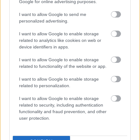
Google for online advertising purposes.
A NAPOKBAN BEFEJEZŐDIK A GYŐRI
DÍSZKIVILÁGÍTÁS LEKAPCSOLÁSA
I want to allow Google to send me
personalized advertising.
A város 77 helyszínén zajlik a munkavégzés, a Győr Projekt
kezelésében lévő épületek egy részét is érinti az intézkedés.
I want to allow Google to enable storage
related to analytics like cookies on web or
Szólj hozzá!
device identifiers in apps.
I want to allow Google to enable storage
related to functionality of the website or app.
I want to allow Google to enable storage
related to personalization.
I want to allow Google to enable storage
related to security, including authentication
functionality and fraud prevention, and other
user protection.