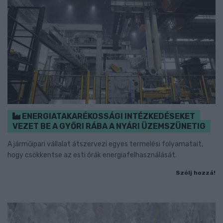
ENERGIATAKARÉKOSSÁGI INTÉZKEDÉSEKET
VEZET BE A GYŐRI RÁBA A NYÁRI ÜZEMSZÜNETIG
A járműipari vállalat átszervezi egyes termelési folyamatait,
hogy csökkentse az esti órák energiafelhasználását.
Szólj hozzá!