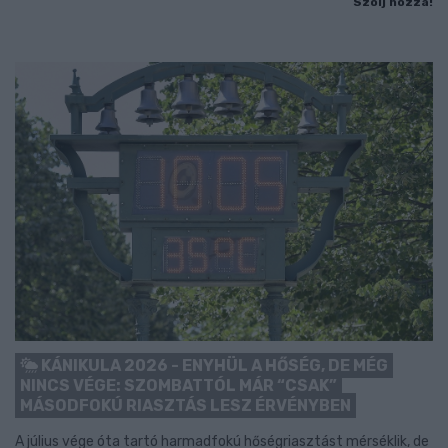
Szólj hozzá!
KÁNIKULA 2026 - ENYHÜL A HŐSÉG, DE MÉG
NINCS VÉGE: SZOMBATTÓL MÁR “CSAK”
MÁSODFOKÚ RIASZTÁS LESZ ÉRVÉNYBEN
A július vége óta tartó harmadfokú hőségriasztást mérséklik, de