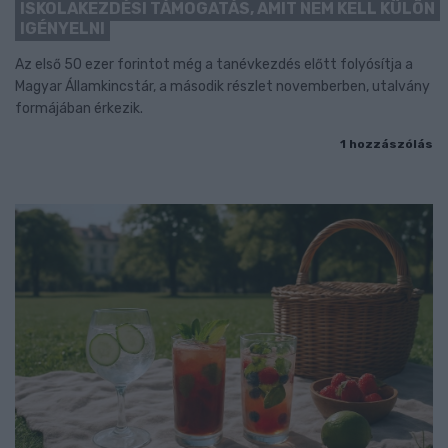
ISKOLAKEZDÉSI TÁMOGATÁS, AMIT NEM KELL KÜLÖN
IGÉNYELNI
Az első 50 ezer forintot még a tanévkezdés előtt folyósítja a
Magyar Államkincstár, a második részlet novemberben, utalvány
formájában érkezik.
1 hozzászólás