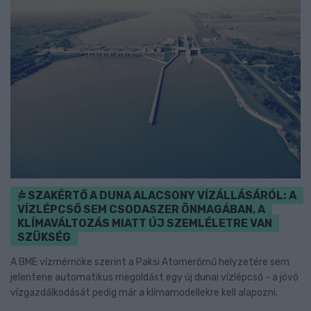
SZAKÉRTŐ A DUNA ALACSONY VÍZÁLLÁSÁRÓL: A
VÍZLÉPCSŐ SEM CSODASZER ÖNMAGÁBAN, A
KLÍMAVÁLTOZÁS MIATT ÚJ SZEMLÉLETRE VAN
SZÜKSÉG
A BME vízmérnöke szerint a Paksi Atomerőmű helyzetére sem
jelentene automatikus megoldást egy új dunai vízlépcső - a jövő
vízgazdálkodását pedig már a klímamodellekre kell alapozni.