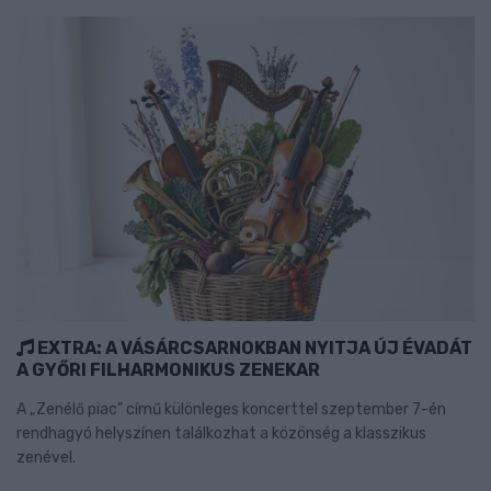
EXTRA: A VÁSÁRCSARNOKBAN NYITJA ÚJ ÉVADÁT
A GYŐRI FILHARMONIKUS ZENEKAR
A „Zenélő piac” című különleges koncerttel szeptember 7-én
rendhagyó helyszínen találkozhat a közönség a klasszikus
zenével.