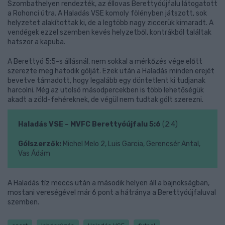
Szombathelyen rendezték, az éllovas Berettyóújfalu látogatott
a Rohonci útra. A Haladás VSE komoly fölényben játszott, sok
helyzetet alakítottak ki, de a legtöbb nagy ziccerük kimaradt. A
vendégek ezzel szemben kevés helyzetből, kontrákból találtak
hatszor a kapuba.
A Berettyó 5:5-s állásnál, nem sokkal a mérkőzés vége előtt
szerezte meg hatodik gólját. Ezek után a Haladás minden erejét
bevetve támadott, hogy legalább egy döntetlent ki tudjanak
harcolni. Még az utolsó másodpercekben is több lehetőségük
akadt a zöld-fehéreknek, de végül nem tudtak gólt szerezni.
Haladás VSE – MVFC Berettyóújfalu 5:6
(2:4)
Gólszerzők:
Michel Melo 2, Luis Garcia, Gerencsér Antal,
Vas Ádám
A Haladás tíz meccs után a második helyen áll a bajnokságban,
mostani vereségével már 6 pont a hátránya a Berettyóújfaluval
szemben.