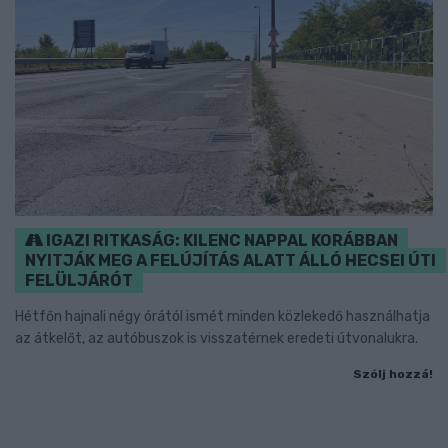
IGAZI RITKASÁG: KILENC NAPPAL KORÁBBAN
NYITJÁK MEG A FELÚJÍTÁS ALATT ÁLLÓ HECSEI ÚTI
FELÜLJÁRÓT
Hétfőn hajnali négy órától ismét minden közlekedő használhatja
az átkelőt, az autóbuszok is visszatérnek eredeti útvonalukra.
Szólj hozzá!