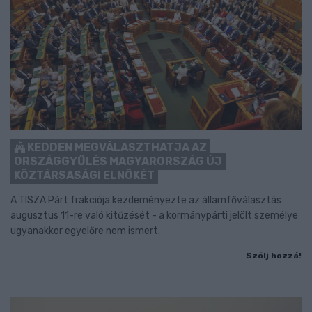
KEDDEN MEGVÁLASZTHATJA AZ
ORSZÁGGYŰLÉS MAGYARORSZÁG ÚJ
KÖZTÁRSASÁGI ELNÖKÉT
A TISZA Párt frakciója kezdeményezte az államfőválasztás
augusztus 11-re való kitűzését - a kormánypárti jelölt személye
ugyanakkor egyelőre nem ismert.
Szólj hozzá!