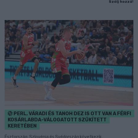
Szólj hozzá!
PERL, VÁRADI ÉS TANOH DEZ IS OTT VAN A FÉRFI
KOSÁRLABDA-VÁLOGATOTT SZŰKÍTETT
KERETÉBEN
Észtország, Szlovénia és Svédország következik.