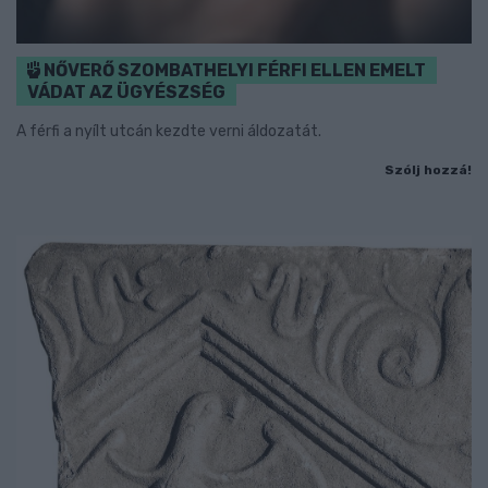
NŐVERŐ SZOMBATHELYI FÉRFI ELLEN EMELT
VÁDAT AZ ÜGYÉSZSÉG
A férfi a nyílt utcán kezdte verni áldozatát.
Szólj hozzá!