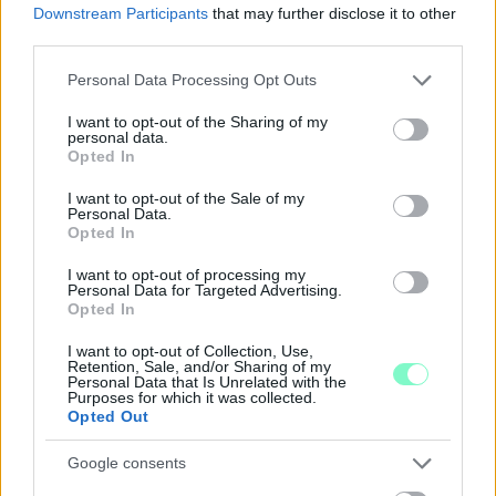
Downstream Participants
that may further disclose it to other
third parties.
Please note that this website/app uses one or more Google
Personal Data Processing Opt Outs
services and may gather and store information including but
A BAROKK ÖSSZES ÁRNYALATA ÉS MÉG EGY SOR
not limited to your visit or usage behaviour. You may click to
I want to opt-out of the Sharing of my
personal data.
KIVÁLÓ PROGRAM VÁR MINDENKIT EZEN A HÉTVÉGÉN
grant or deny consent to Google and its third-party tags to
Opted In
GYŐRBEN
use your data for below specified purposes in below Google
consent section.
I want to opt-out of the Sale of my
Középpontban a hagyományőrzés, de lesz Pogány Induló és
Personal Data.
Majka koncert, jóga szeánsz, “borhajózás” és egy csomó minden
Opted In
más.
I want to opt-out of processing my
Personal Data for Targeted Advertising.
Szólj hozzá!
Opted In
I want to opt-out of Collection, Use,
Retention, Sale, and/or Sharing of my
Personal Data that Is Unrelated with the
Purposes for which it was collected.
Opted Out
Google consents