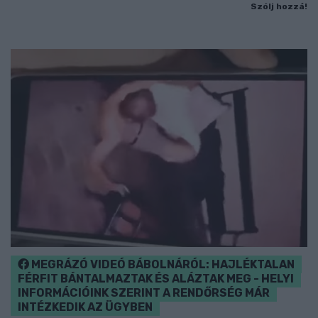
Szólj hozzá!
MEGRÁZÓ VIDEÓ BÁBOLNÁRÓL: HAJLÉKTALAN
FÉRFIT BÁNTALMAZTAK ÉS ALÁZTAK MEG - HELYI
INFORMÁCIÓINK SZERINT A RENDŐRSÉG MÁR
INTÉZKEDIK AZ ÜGYBEN