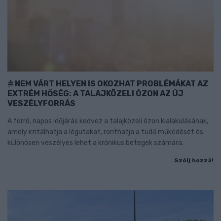
NEM VÁRT HELYEN IS OKOZHAT PROBLÉMÁKAT AZ
EXTRÉM HŐSÉG: A TALAJKÖZELI ÓZON AZ ÚJ
VESZÉLYFORRÁS
A forró, napos időjárás kedvez a talajközeli ózon kialakulásának,
amely irritálhatja a légutakat, ronthatja a tüdő működését és
különösen veszélyes lehet a krónikus betegek számára.
Szólj hozzá!