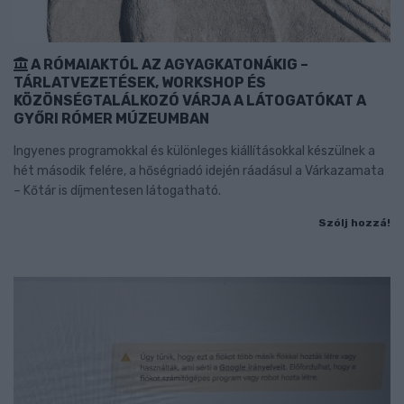
A RÓMAIAKTÓL AZ AGYAGKATONÁKIG –
TÁRLATVEZETÉSEK, WORKSHOP ÉS
KÖZÖNSÉGTALÁLKOZÓ VÁRJA A LÁTOGATÓKAT A
GYŐRI RÓMER MÚZEUMBAN
Ingyenes programokkal és különleges kiállításokkal készülnek a
hét második felére, a hőségriadó idején ráadásul a Várkazamata
– Kőtár is díjmentesen látogatható.
Szólj hozzá!