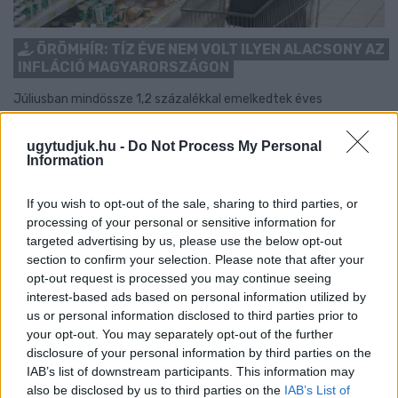
ÖRÖMHÍR: TÍZ ÉVE NEM VOLT ILYEN ALACSONY AZ
INFLÁCIÓ MAGYARORSZÁGON
Júliusban mindössze 1,2 százalékkal emelkedtek éves
összevetésben a fogyasztói árak, miközben az élelmiszerek ára
már csökkent.
ugytudjuk.hu -
Do Not Process My Personal
Information
Szólj hozzá!
If you wish to opt-out of the sale, sharing to third parties, or
processing of your personal or sensitive information for
targeted advertising by us, please use the below opt-out
section to confirm your selection. Please note that after your
opt-out request is processed you may continue seeing
interest-based ads based on personal information utilized by
us or personal information disclosed to third parties prior to
your opt-out. You may separately opt-out of the further
disclosure of your personal information by third parties on the
IAB’s list of downstream participants. This information may
also be disclosed by us to third parties on the
IAB’s List of