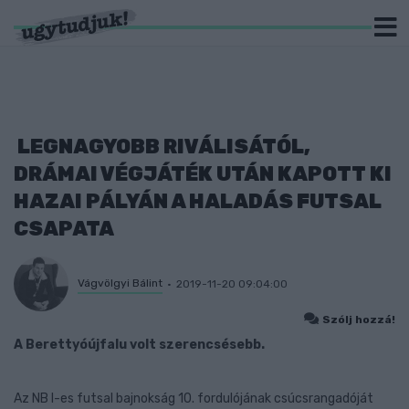
LEGNAGYOBB RIVÁLISÁTÓL,
DRÁMAI VÉGJÁTÉK UTÁN KAPOTT KI
HAZAI PÁLYÁN A HALADÁS FUTSAL
CSAPATA
Vágvölgyi Bálint
2019-11-20 09:04:00
Szólj hozzá!
A Berettyóújfalu volt szerencsésebb.
Az NB I-es futsal bajnokság 10. fordulójának csúcsrangadóját