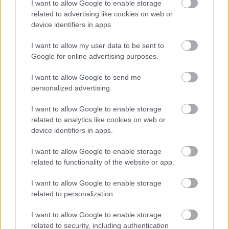
I want to allow Google to enable storage
related to advertising like cookies on web or
device identifiers in apps.
I want to allow my user data to be sent to
Google for online advertising purposes.
I want to allow Google to send me
personalized advertising.
ENERGIATAKARÉKOSSÁG: KORÁBBAN KEZDŐDIK
A GYŐRI AUDI ETO KC PÉNTEKI FELKÉSZÜLÉSI
I want to allow Google to enable storage
MÉRKŐZÉSE
related to analytics like cookies on web or
Az energiaellátás tehermentesítése érdekében másfél órával
device identifiers in apps.
előrébb hozták a Brest Bretagne Handball elleni találkozó
I want to allow Google to enable storage
kezdését.
related to functionality of the website or app.
1 hozzászólás
I want to allow Google to enable storage
related to personalization.
I want to allow Google to enable storage
related to security, including authentication