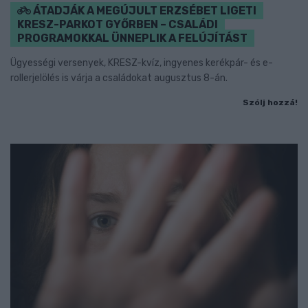
ÁTADJÁK A MEGÚJULT ERZSÉBET LIGETI
KRESZ-PARKOT GYŐRBEN – CSALÁDI
PROGRAMOKKAL ÜNNEPLIK A FELÚJÍTÁST
Ügyességi versenyek, KRESZ-kvíz, ingyenes kerékpár- és e-
rollerjelölés is várja a családokat augusztus 8-án.
Szólj hozzá!