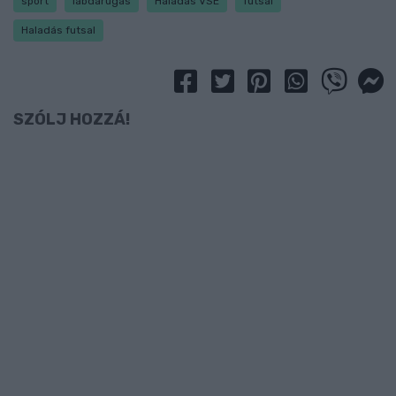
sport
labdarúgás
Haladás VSE
futsal
Haladás futsal
SZÓLJ HOZZÁ!