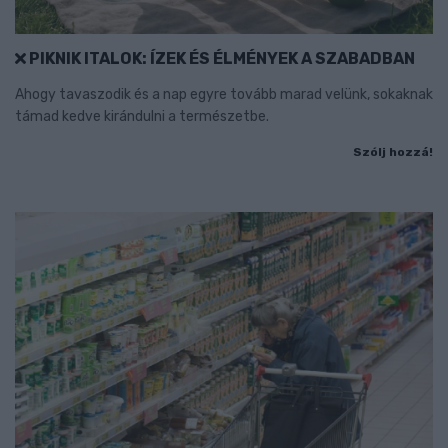
PIKNIK ITALOK: ÍZEK ÉS ÉLMÉNYEK A SZABADBAN
Ahogy tavaszodik és a nap egyre tovább marad velünk, sokaknak
támad kedve kirándulni a természetbe.
Szólj hozzá!