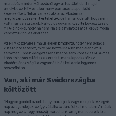
marad, és minden változásról egy új testület dönt majd,
amelybe az MTA és a kormány paritásos alapon küld
képviselőket. Néhányan ezt akkor az Akadémia
megfutamodásaként értékelték
, de hamar kiderült, hogy nem
volt más választásuk, Palkovics ugyanis
közölte
Lovász László
MTA-elnökkel, hogy ha nem írja alá a nyilatkozatot, erővel fogja
keresztülvinni az akaratát.
Az MTA közgyűlése május elején
kimondta
, hogy nem adják a
kutatóintézeteket, mire pár héttel később megjelent az új
tervezet. Ennek kidolgozásába már be sem vonták az MTA-t és
több dologban eltértek az eredeti megállapodástól: az
Akadémiának végül a vagyonát is át kell adnia ingyenes
használatba.
Van, aki már Svédországba
költözött
“Nagyon gondolkozunk, hogy maradjunk vagy menjünk. Az egyik
nap azt gondoljuk, ez így vállalhatatlan, fel kell mondani. A másik
nap meg azt, hogy muszáj maradnunk, amíg nem cserélik le a