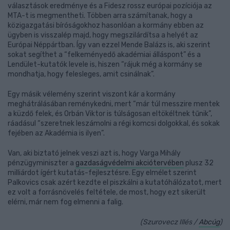
választások eredménye és a Fidesz rossz európai pozíciója az
MTA-t is megmentheti. Többen arra számítanak, hogy a
közigazgatási bíróságokhoz hasonlóan a kormány ebben az
ügyben is visszalép majd, hogy megszilárdítsa a helyét az
Európai Néppártban. Így van ezzel Mende Balázs is, aki szerint
sokat segíthet a “felkeményedő akadémiai álláspont” és a
Lendület-kutatók levele is, hiszen “rájuk még a kormány se
mondhatja, hogy felesleges, amit csinálnak”.
Egy másik vélemény szerint viszont kár a kormány
meghátrálásában reménykedni, mert “már túl messzire mentek
a küzdő felek, és Orbán Viktor is túlságosan eltökéltnek tűnik”,
ráadásul “szeretnek leszámolni a régi komcsi dolgokkal, és sokak
fejében az Akadémia is ilyen”.
Van, aki biztató jelnek veszi azt is, hogy Varga Mihály
pénzügyminiszter a
gazdaságvédelmi akciótervében
plusz 32
milliárdot ígért kutatás-fejlesztésre. Egy elmélet szerint
Palkovics csak azért kezdte el piszkálni a kutatóhálózatot, mert
ez volt a forrásnövelés feltétele, de most, hogy ezt sikerült
elérni, már nem fog elmenni a falig.
(Szurovecz Illés /
Abcúg
)