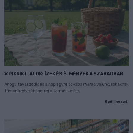
PIKNIK ITALOK: ÍZEK ÉS ÉLMÉNYEK A SZABADBAN
Ahogy tavaszodik és a nap egyre tovább marad velünk, sokaknak
támad kedve kirándulni a természetbe.
Szólj hozzá!