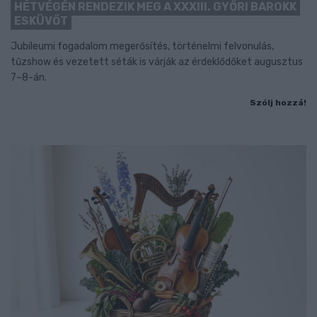
HÉTVÉGÉN RENDEZIK MEG A XXXIII. GYŐRI BAROKK
ESKÜVŐT
Jubileumi fogadalom megerősítés, történelmi felvonulás,
tűzshow és vezetett séták is várják az érdeklődőket augusztus
7–8-án.
Szólj hozzá!