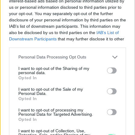
interest-based ads based on personal information utilized by
us or personal information disclosed to third parties prior to
your opt-out. You may separately opt-out of the further
disclosure of your personal information by third parties on the
IAB’s list of downstream participants. This information may
also be disclosed by us to third parties on the
IAB’s List of
Downstream Participants
that may further disclose it to other
third parties.
Please note that this website/app uses one or more Google
Personal Data Processing Opt Outs
services and may gather and store information including but
not limited to your visit or usage behaviour. You may click to
I want to opt-out of the Sharing of my
MIT LEHET TENNI, HA A BABA NEM FOGADJA EL A
personal data.
grant or deny consent to Google and its third-party tags to
CUMISÜVEGET?
Opted In
use your data for below specified purposes in below Google
consent section.
Sok szülő találkozik azzal a helyzettel, hogy a baba egyszerűen
I want to opt-out of the Sale of my
Personal Data.
elutasítja a cumisüveget.
Opted In
Szólj hozzá!
I want to opt-out of processing my
Personal Data for Targeted Advertising.
Opted In
I want to opt-out of Collection, Use,
Retention, Sale, and/or Sharing of my