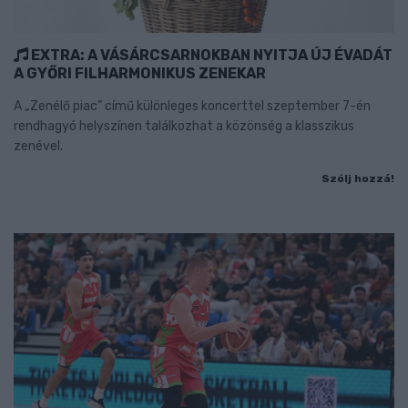
EXTRA: A VÁSÁRCSARNOKBAN NYITJA ÚJ ÉVADÁT
A GYŐRI FILHARMONIKUS ZENEKAR
A „Zenélő piac” című különleges koncerttel szeptember 7-én
rendhagyó helyszínen találkozhat a közönség a klasszikus
zenével.
Szólj hozzá!