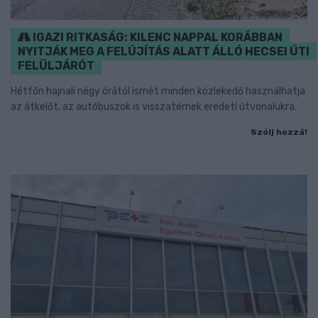
IGAZI RITKASÁG: KILENC NAPPAL KORÁBBAN
NYITJÁK MEG A FELÚJÍTÁS ALATT ÁLLÓ HECSEI ÚTI
FELÜLJÁRÓT
Hétfőn hajnali négy órától ismét minden közlekedő használhatja
az átkelőt, az autóbuszok is visszatérnek eredeti útvonalukra.
Szólj hozzá!