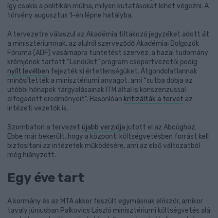
így csakis a politikán múlna, milyen kutatásokat lehet végezni. A
törvény augusztus 1-én lépne hatályba.
A tervezetre válaszul az Akadémia tiltakozó jegyzéket adott át
a minisztériumnak, az alulról szerveződő Akadémiai Dolgozók
Fóruma (ADF) vasárnapra tüntetést szervez, a hazai tudomány
krémjének tartott “Lendület” program csoportvezetői pedig
nyílt levélben
fejezték ki értetlenségüket. Átgondolatlannak
minősítették a minisztériumi anyagot, ami “sutba dobja az
utóbbi hónapok tárgyalásainak ITM által is konszenzussal
elfogadott eredményeit”. Hasonlóan
kritizálták a tervet
az
intézeti vezetők is.
Szombaton a tervezet
újabb verziója
jutott el az Abcúghoz.
Ebbe már bekerült, hogy a központi költségvetésben forrást kell
biztosítani az intézetek működésére, ami az első változatból
még hiányzott.
Egy éve tart
A kormány és az MTA akkor feszült egymásnak először, amikor
tavaly júniusban Palkovics László minisztériumi költségvetés alá