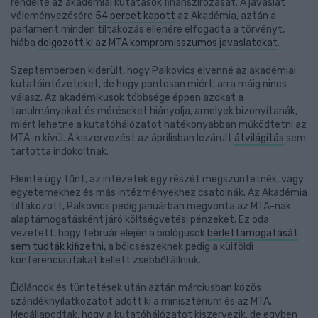
rendelte az akadémiai kutatások finanszírozását. A javaslat
véleményezésére
54 percet kapott
az Akadémia, aztán a
parlament minden tiltakozás ellenére elfogadta a törvényt,
hiába
dolgozott ki az MTA kompromisszumos javaslatokat
.
Szeptemberben kiderült, hogy Palkovics elvenné az akadémiai
kutatóintézeteket, de hogy pontosan miért, arra máig nincs
válasz. Az akadémikusok többsége éppen azokat a
tanulmányokat és méréseket hiányolja, amelyek bizonyítanák,
miért lehetne a kutatóhálózatot hatékonyabban működtetni az
MTA-n kívül. A kiszervezést az áprilisban lezárult
átvilágítás
sem
tartotta indokoltnak.
Eleinte úgy tűnt, az intézetek egy részét megszüntetnék, vagy
egyetemekhez és más intézményekhez csatolnák. Az Akadémia
tiltakozott, Palkovics pedig januárban megvonta az MTA-nak
alaptámogatásként járó költségvetési pénzeket. Ez oda
vezetett, hogy február elején a biológusok
bérlettámogatását
sem tudták kifizetni
, a bölcsészeknek pedig a külföldi
konferenciautakat kellett zsebből állniuk.
Élőláncok és tüntetések után aztán márciusban közös
szándéknyilatkozatot adott ki a minisztérium és az MTA.
Megállapodtak, hogy a kutatóhálózatot kiszervezik, de egyben