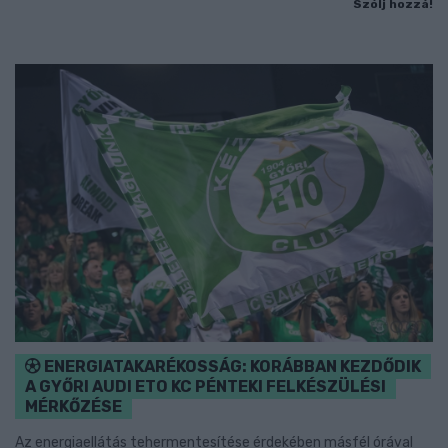
Szólj hozzá!
ENERGIATAKARÉKOSSÁG: KORÁBBAN KEZDŐDIK
A GYŐRI AUDI ETO KC PÉNTEKI FELKÉSZÜLÉSI
MÉRKŐZÉSE
Az energiaellátás tehermentesítése érdekében másfél órával