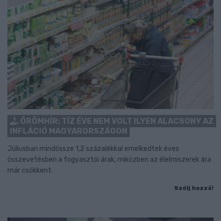
ÖRÖMHÍR: TÍZ ÉVE NEM VOLT ILYEN ALACSONY AZ
INFLÁCIÓ MAGYARORSZÁGON
Júliusban mindössze 1,2 százalékkal emelkedtek éves
összevetésben a fogyasztói árak, miközben az élelmiszerek ára
már csökkent.
Szólj hozzá!