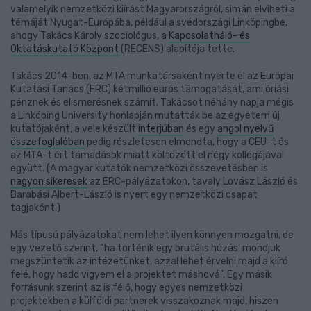
valamelyik nemzetközi kiírást Magyarországról, simán elviheti a
témáját Nyugat-Európába, például a svédországi Linköpingbe,
ahogy Takács Károly szociológus, a
Kapcsolatháló- és
Oktatáskutató Központ
(RECENS) alapítója tette.
Takács 2014-ben, az MTA munkatársaként nyerte el az Európai
Kutatási Tanács (ERC) kétmillió eurós támogatását, ami óriási
pénznek és elismerésnek számít. Takácsot néhány napja mégis
a Linköping University honlapján mutatták be az egyetem új
kutatójaként, a vele készült
interjúban
és egy
angol nyelvű
összefoglalóban
pedig részletesen elmondta, hogy a CEU-t és
az MTA-t ért támadások miatt költözött el négy kollégájával
együtt. (A magyar kutatók nemzetközi összevetésben is
nagyon sikeresek
az ERC-pályázatokon, tavaly Lovász László és
Barabási Albert-László is nyert egy nemzetközi csapat
tagjaként.)
Más típusú pályázatokat nem lehet ilyen könnyen mozgatni, de
egy vezető szerint, “ha történik egy brutális húzás, mondjuk
megszüntetik az intézetünket, azzal lehet érvelni majd a kiíró
felé, hogy hadd vigyem el a projektet máshová”. Egy másik
forrásunk szerint az is félő, hogy egyes nemzetközi
projektekben a külföldi partnerek visszakoznak majd, hiszen