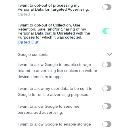
I want to opt-out of processing my
Personal Data for Targeted Advertising.
Opted In
I want to opt-out of Collection, Use,
Retention, Sale, and/or Sharing of my
Personal Data that Is Unrelated with the
Purposes for which it was collected.
Opted Out
A RÓMAIAKTÓL AZ AGYAGKATONÁKIG –
TÁRLATVEZETÉSEK, WORKSHOP ÉS
Google consents
KÖZÖNSÉGTALÁLKOZÓ VÁRJA A LÁTOGATÓKAT A
GYŐRI RÓMER MÚZEUMBAN
I want to allow Google to enable storage
related to advertising like cookies on web or
Ingyenes programokkal és különleges kiállításokkal készülnek a
device identifiers in apps.
hét második felére, a hőségriadó idején ráadásul a Várkazamata
– Kőtár is díjmentesen látogatható.
I want to allow my user data to be sent to
Google for online advertising purposes.
Szólj hozzá!
I want to allow Google to send me
personalized advertising.
I want to allow Google to enable storage