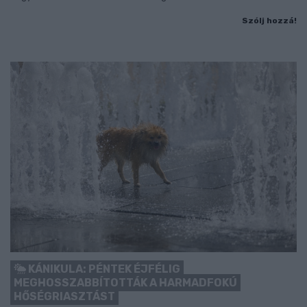
Szólj hozzá!
KÁNIKULA: PÉNTEK ÉJFÉLIG
MEGHOSSZABBÍTOTTÁK A HARMADFOKÚ
HŐSÉGRIASZTÁST