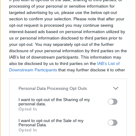
processing of your personal or sensitive information for
targeted advertising by us, please use the below opt-out
section to confirm your selection. Please note that after your
opt-out request is processed you may continue seeing
interest-based ads based on personal information utilized by
us or personal information disclosed to third parties prior to
your opt-out. You may separately opt-out of the further
NŐVERŐ SZOMBATHELYI FÉRFI ELLEN EMELT
disclosure of your personal information by third parties on the
VÁDAT AZ ÜGYÉSZSÉG
IAB’s list of downstream participants. This information may
also be disclosed by us to third parties on the
IAB’s List of
A férfi a nyílt utcán kezdte verni áldozatát.
Downstream Participants
that may further disclose it to other
Szólj hozzá!
third parties.
Please note that this website/app uses one or more Google
Personal Data Processing Opt Outs
services and may gather and store information including but
not limited to your visit or usage behaviour. You may click to
I want to opt-out of the Sharing of my
personal data.
grant or deny consent to Google and its third-party tags to
Opted In
use your data for below specified purposes in below Google
consent section.
I want to opt-out of the Sale of my
Personal Data.
Opted In