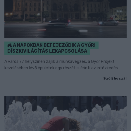
A NAPOKBAN BEFEJEZŐDIK A GYŐRI
DÍSZKIVILÁGÍTÁS LEKAPCSOLÁSA
A város 77 helyszínén zajlik a munkavégzés, a Győr Projekt
kezelésében lévő épületek egy részét is érinti az intézkedés.
Szólj hozzá!