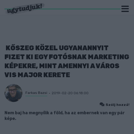
KŐSZEG KÖZEL UGYANANNYIT
FIZET KI EGY FOTÓSNAK MARKETING
KÉPEKRE, MINT AMENNYI A VÁROS
VIS MAJOR KERETE
Farkas Bazsi
2019-02-20 06:18:00
Szólj hozzá!
Nem baj ha megnyílik a föld, ha az embernek van egy pár
képe.