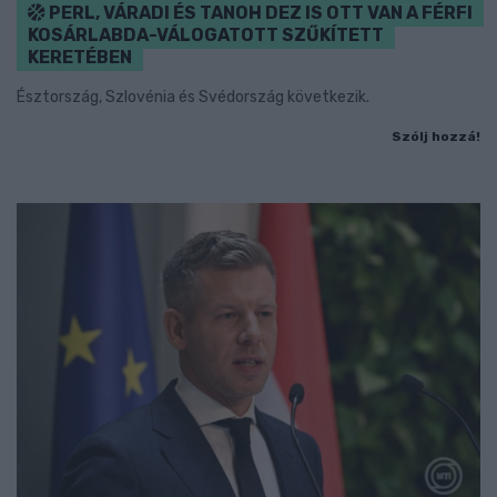
PERL, VÁRADI ÉS TANOH DEZ IS OTT VAN A FÉRFI
KOSÁRLABDA-VÁLOGATOTT SZŰKÍTETT
KERETÉBEN
Észtország, Szlovénia és Svédország következik.
Szólj hozzá!