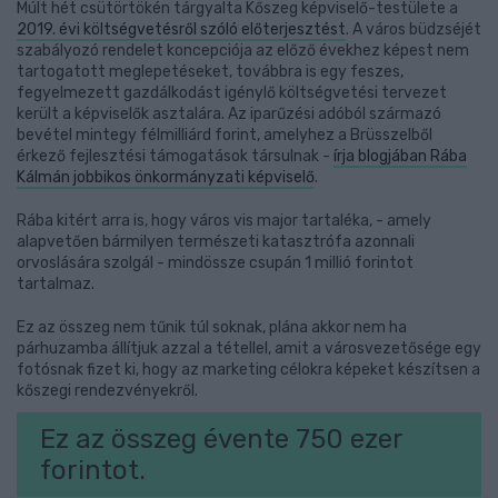
Múlt hét csütörtökén tárgyalta Kőszeg képviselő-testülete a
2019. évi költségvetésről szóló előterjesztést
. A város büdzséjét
szabályozó rendelet koncepciója az előző évekhez képest nem
tartogatott meglepetéseket, továbbra is egy feszes,
fegyelmezett gazdálkodást igénylő költségvetési tervezet
került a képviselők asztalára. Az iparűzési adóból származó
bevétel mintegy félmilliárd forint, amelyhez a Brüsszelből
érkező fejlesztési támogatások társulnak -
írja blogjában Rába
Kálmán jobbikos önkormányzati képviselő
.
Rába kitért arra is, hogy város vis major tartaléka, - amely
alapvetően bármilyen természeti katasztrófa azonnali
orvoslására szolgál - mindössze csupán 1 millió forintot
tartalmaz.
Ez az összeg nem tűnik túl soknak, plána akkor nem ha
párhuzamba állítjuk azzal a tétellel, amit a városvezetősége egy
fotósnak fizet ki, hogy az marketing célokra képeket készítsen a
kőszegi rendezvényekről.
Ez az összeg évente 750 ezer
forintot.