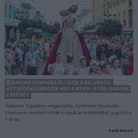
BAROKK POMPÁBA ÖLTÖZIK A BELVÁROS:
HÉTVÉGÉN RENDEZIK MEG A XXXIII. GYŐRI BAROKK
ESKÜVŐT
Jubileumi fogadalom megerősítés, történelmi felvonulás,
tűzshow és vezetett séták is várják az érdeklődőket augusztus
7–8-án.
Szólj hozzá!