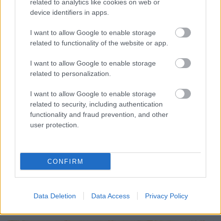
related to analytics like cookies on web or
device identifiers in apps.
I want to allow Google to enable storage
related to functionality of the website or app.
I want to allow Google to enable storage
related to personalization.
I want to allow Google to enable storage
related to security, including authentication
functionality and fraud prevention, and other
CZUNYINÉ HARCA A GMAIL ÉS AZ ÖNKÉNY ELLEN
user protection.
- LETILTOTTA A GOOGLE A VÉDVONAL LEVELEZŐ
FIÓKJÁT
CONFIRM
Nem vicc! A Fidesz maradéka tényleg egy ingyenes e-mail
szolgáltatást használt, hogy megvédje a Fidesz maradékát.
Szólj hozzá!
Data Deletion
Data Access
Privacy Policy