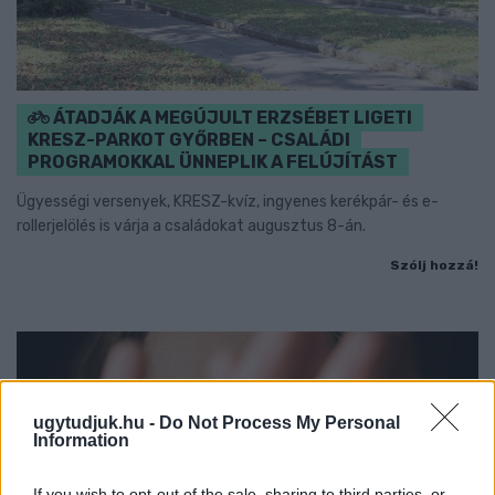
ÁTADJÁK A MEGÚJULT ERZSÉBET LIGETI
KRESZ-PARKOT GYŐRBEN – CSALÁDI
PROGRAMOKKAL ÜNNEPLIK A FELÚJÍTÁST
Ügyességi versenyek, KRESZ-kvíz, ingyenes kerékpár- és e-
rollerjelölés is várja a családokat augusztus 8-án.
Szólj hozzá!
ugytudjuk.hu -
Do Not Process My Personal
Information
If you wish to opt-out of the sale, sharing to third parties, or