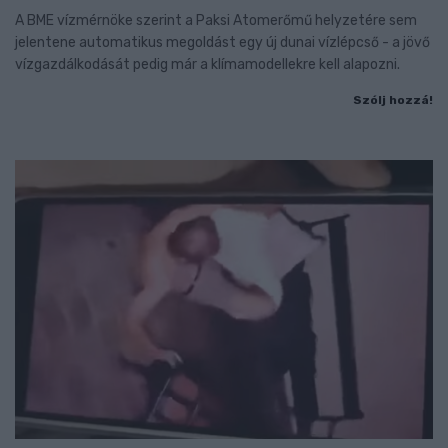
A BME vízmérnöke szerint a Paksi Atomerőmű helyzetére sem
jelentene automatikus megoldást egy új dunai vízlépcső - a jövő
vízgazdálkodását pedig már a klímamodellekre kell alapozni.
Szólj hozzá!