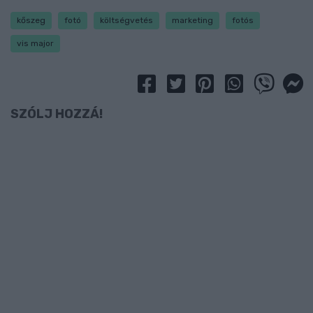
kőszeg
fotó
költségvetés
marketing
fotós
vis major
SZÓLJ HOZZÁ!