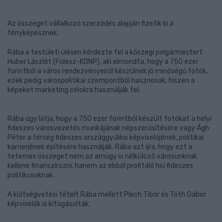
Az összeget vállalkozó szerződés alapján fizetik ki a
fényképésznek.
Rába a testületi ülésen kérdezte fel a kőszegi polgármestert
Huber Lászlót (Fidesz-KDNP), aki elmondta, hogy a 750 ezer
forintból a város rendezvényeiről készülnek jó minőségű fotók,
ezek pedig várospolitikai szempontból hasznosak, hiszen a
képeket marketing célokra használják fel.
Rába úgy látja, hogy a 750 ezer forintból készült fotókat a helyi
fideszes városvezetés munkájának népszerűsítésére vagy Ágh
Péter a térség fideszes országgyűlési képviselőjének, politikai
karrierjének építésére használják. Rába azt íjra, hogy ezt a
tetemes összeget nem az amúgy is nélkülöző városunknak
kellene finanszírozni, hanem az ebből profitáló hiú fideszes
politikusoknak.
A költségvetési tételt Rába mellett Plech Tibor és Tóth Gábor
képviselők is kifogásolták.