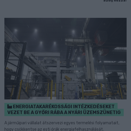
Szólj hozzá!
ENERGIATAKARÉKOSSÁGI INTÉZKEDÉSEKET
VEZET BE A GYŐRI RÁBA A NYÁRI ÜZEMSZÜNETIG
A járműipari vállalat átszervezi egyes termelési folyamatait,
hogy csökkentse az esti órák energiafelhasználását.