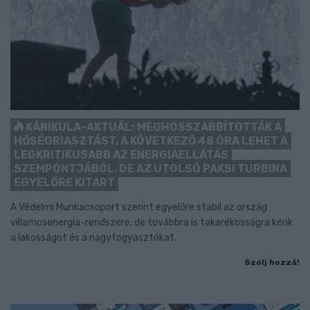
KÁNIKULA-AKTUÁL: MEGHOSSZABBÍTOTTÁK A
HŐSÉGRIASZTÁST, A KÖVETKEZŐ 48 ÓRA LEHET A
LEGKRITIKUSABB AZ ENERGIAELLÁTÁS
SZEMPONTJÁBÓL, DE AZ UTOLSÓ PAKSI TURBINA
EGYELŐRE KITART
A Védelmi Munkacsoport szerint egyelőre stabil az ország
villamosenergia-rendszere, de továbbra is takarékosságra kérik
a lakosságot és a nagyfogyasztókat.
Szólj hozzá!