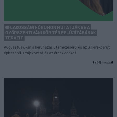
LAKOSSÁGI FÓRUMON MUTATJÁK BE A
GYŐRSZENTIVÁNI KÖR TÉR FELÚJÍTÁSÁNAK
TERVEIT
Augusztus 6-án a beruházás ütemezéséről és az új kerékpárút
építéséről is tájékoztatják az érdeklődőket.
Szólj hozzá!