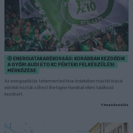
ENERGIATAKARÉKOSSÁG: KORÁBBAN KEZDŐDIK
A GYŐRI AUDI ETO KC PÉNTEKI FELKÉSZÜLÉSI
MÉRKŐZÉSE
Az energiaellátás tehermentesítése érdekében másfél órával
előrébb hozták a Brest Bretagne Handball elleni találkozó
kezdését.
1 hozzászólás