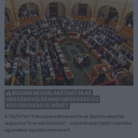
KEDDEN MEGVÁLASZTHATJA AZ
ORSZÁGGYŰLÉS MAGYARORSZÁG ÚJ
KÖZTÁRSASÁGI ELNÖKÉT
A TISZA Párt frakciója kezdeményezte az államfőválasztás
augusztus 11-re való kitűzését - a kormánypárti jelölt személye
ugyanakkor egyelőre nem ismert.