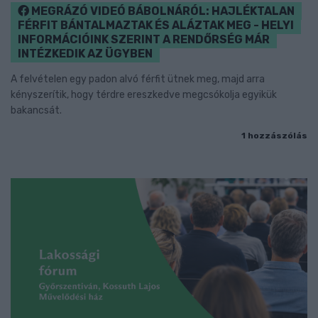
MEGRÁZÓ VIDEÓ BÁBOLNÁRÓL: HAJLÉKTALAN
FÉRFIT BÁNTALMAZTAK ÉS ALÁZTAK MEG - HELYI
INFORMÁCIÓINK SZERINT A RENDŐRSÉG MÁR
INTÉZKEDIK AZ ÜGYBEN
A felvételen egy padon alvó férfit ütnek meg, majd arra
kényszerítik, hogy térdre ereszkedve megcsókolja egyikük
bakancsát.
1 hozzászólás