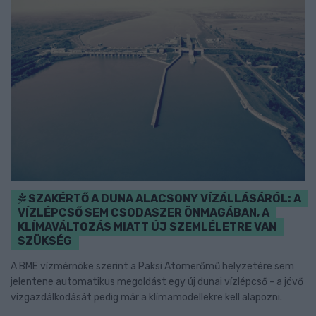
SZAKÉRTŐ A DUNA ALACSONY VÍZÁLLÁSÁRÓL: A
VÍZLÉPCSŐ SEM CSODASZER ÖNMAGÁBAN, A
KLÍMAVÁLTOZÁS MIATT ÚJ SZEMLÉLETRE VAN
SZÜKSÉG
A BME vízmérnöke szerint a Paksi Atomerőmű helyzetére sem
jelentene automatikus megoldást egy új dunai vízlépcső - a jövő
vízgazdálkodását pedig már a klímamodellekre kell alapozni.