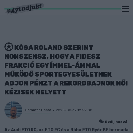
KÓSA ROLAND SZERINT
NONSZENSZ, HOGY A FIDESZ
FRAKCIÓ EGY ÍMMEL-ÁMMAL
MŰKÖDŐ SPORTEGYESÜLETNEK
ADJON PÉNZT A REKORDBAJNOK NŐI
KÉZISEK HELYETT
Dömötör Gábor
2025-08-12 12:59:00
Szólj hozzá!
Az Audi ETO KC, az ETO FC és a Rába ETO Győr SE bermuda