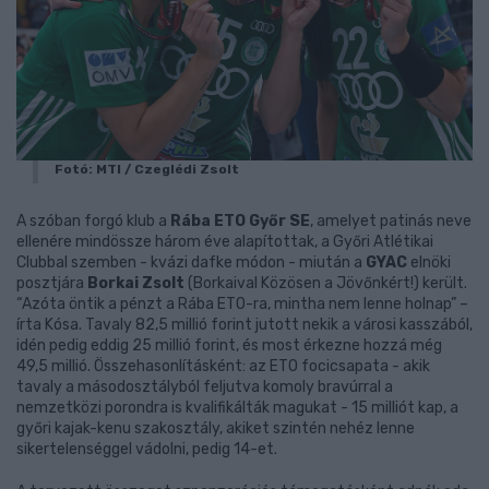
Fotó: MTI / Czeglédi Zsolt
A szóban forgó klub a
Rába ETO Győr SE
, amelyet patinás neve
ellenére mindössze három éve alapítottak, a Győri Atlétikai
Clubbal szemben - kvázi dafke módon - miután a
GYAC
elnöki
posztjára
Borkai Zsolt
(Borkaival Közösen a Jövőnkért!) került.
“Azóta öntik a pénzt a Rába ETO-ra, mintha nem lenne holnap” –
írta Kósa. Tavaly 82,5 millió forint jutott nekik a városi kasszából,
idén pedig eddig 25 millió forint, és most érkezne hozzá még
49,5 millió. Összehasonlításként: az ETO focicsapata - akik
tavaly a másodosztályból feljutva komoly bravúrral a
nemzetközi porondra is kvalifikálták magukat - 15 milliót kap, a
győri kajak-kenu szakosztály, akiket szintén nehéz lenne
sikertelenséggel vádolni, pedig 14-et.