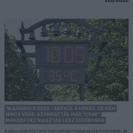
Szólj hozzá!
KÁNIKULA 2026 - ENYHÜL A HŐSÉG, DE MÉG
NINCS VÉGE: SZOMBATTÓL MÁR “CSAK”
MÁSODFOKÚ RIASZTÁS LESZ ÉRVÉNYBEN
A július vége óta tartó harmadfokú hőségriasztást mérséklik, de