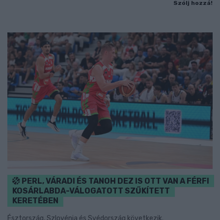
Szólj hozzá!
PERL, VÁRADI ÉS TANOH DEZ IS OTT VAN A FÉRFI
KOSÁRLABDA-VÁLOGATOTT SZŰKÍTETT
KERETÉBEN
Észtország, Szlovénia és Svédország következik.