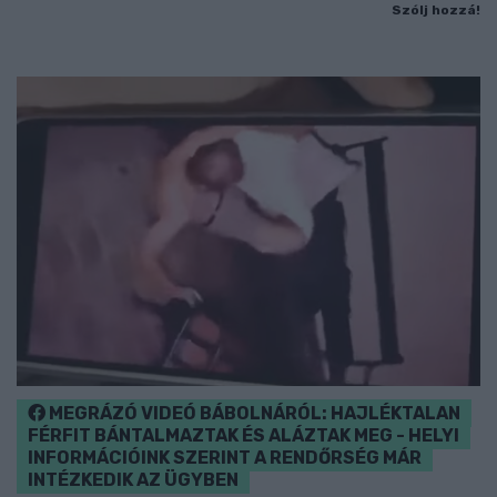
Szólj hozzá!
MEGRÁZÓ VIDEÓ BÁBOLNÁRÓL: HAJLÉKTALAN
FÉRFIT BÁNTALMAZTAK ÉS ALÁZTAK MEG - HELYI
INFORMÁCIÓINK SZERINT A RENDŐRSÉG MÁR
INTÉZKEDIK AZ ÜGYBEN