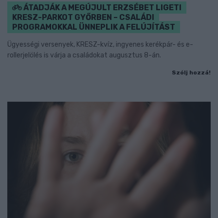
ÁTADJÁK A MEGÚJULT ERZSÉBET LIGETI
KRESZ-PARKOT GYŐRBEN – CSALÁDI
PROGRAMOKKAL ÜNNEPLIK A FELÚJÍTÁST
Ügyességi versenyek, KRESZ-kvíz, ingyenes kerékpár- és e-
rollerjelölés is várja a családokat augusztus 8-án.
Szólj hozzá!