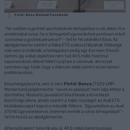
Fotó: Kósa Roland Facebook
“Ha valóban a győriek sportolásának támogatása a cél, akkor mi a
problémájuk azzal, ha a támogatott egyesületnek pontosan el kell
számolnia a győriek pénzével?”
– tette fel a kérdést Kósa. Az
alpolgármester szerint a Rába ETO szakosztályainak többsége
már nem is működik, a honlapjukon pedig egy éve nem frissült
semmi, így a klub objektíve nem tud 49,5 millió forintnyi
szponzorációs ellenértéket nyújtani a városnak, ám ezzel
szemben úgy tűnik, hogy a fideszes oldal szerint ezzel semmi
probléma sincs.
Kósa hangsúlyozta, sem ő, sem
Pintér Bence
(TSZV-LMP-
Momentum) polgármester
“nevét és aláírását”
nem adja ehhez a
döntéshez. Módosító javaslatot készítenek a következő
bizottsági ülésre, amely szerint a teljes összeget az Audi ETO
kézilabdacsapat kapná a második félévre.
“Egyeztettem az Audi
ETO KC ügyvezetésével, örömmel vennék a város támogatását”
–
tette hozzá az alpolgármester.
Alternatívaként felvetik egy új, 49,5 milliós keretösszegű