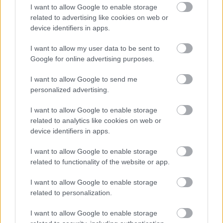
I want to allow Google to enable storage
related to advertising like cookies on web or
ÖRÖMHÍR: TÍZ ÉVE NEM VOLT ILYEN ALACSONY AZ
device identifiers in apps.
INFLÁCIÓ MAGYARORSZÁGON
I want to allow my user data to be sent to
Júliusban mindössze 1,2 százalékkal emelkedtek éves
Google for online advertising purposes.
összevetésben a fogyasztói árak, miközben az élelmiszerek ára
már csökkent.
I want to allow Google to send me
personalized advertising.
Szólj hozzá!
I want to allow Google to enable storage
related to analytics like cookies on web or
device identifiers in apps.
I want to allow Google to enable storage
related to functionality of the website or app.
I want to allow Google to enable storage
related to personalization.
I want to allow Google to enable storage