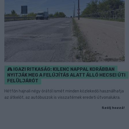
IGAZI RITKASÁG: KILENC NAPPAL KORÁBBAN
NYITJÁK MEG A FELÚJÍTÁS ALATT ÁLLÓ HECSEI ÚTI
FELÜLJÁRÓT
Hétfőn hajnali négy órától ismét minden közlekedő használhatja
az átkelőt, az autóbuszok is visszatérnek eredeti útvonalukra.
Szólj hozzá!