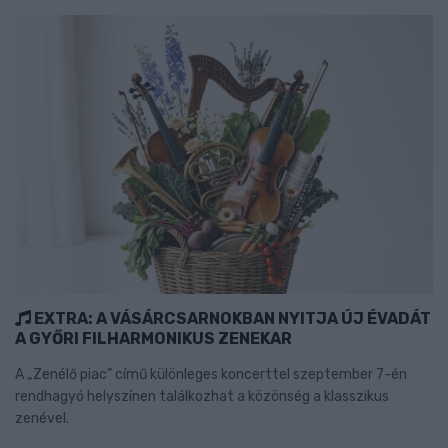
EXTRA: A VÁSÁRCSARNOKBAN NYITJA ÚJ ÉVADÁT
A GYŐRI FILHARMONIKUS ZENEKAR
A „Zenélő piac” című különleges koncerttel szeptember 7-én
rendhagyó helyszínen találkozhat a közönség a klasszikus
zenével.