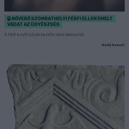
NŐVERŐ SZOMBATHELYI FÉRFI ELLEN EMELT
VÁDAT AZ ÜGYÉSZSÉG
A férfi a nyílt utcán kezdte verni áldozatát.
Szólj hozzá!