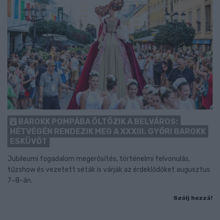
BAROKK POMPÁBA ÖLTÖZIK A BELVÁROS:
HÉTVÉGÉN RENDEZIK MEG A XXXIII. GYŐRI BAROKK
ESKÜVŐT
Jubileumi fogadalom megerősítés, történelmi felvonulás,
tűzshow és vezetett séták is várják az érdeklődőket augusztus
7–8-án.
Szólj hozzá!