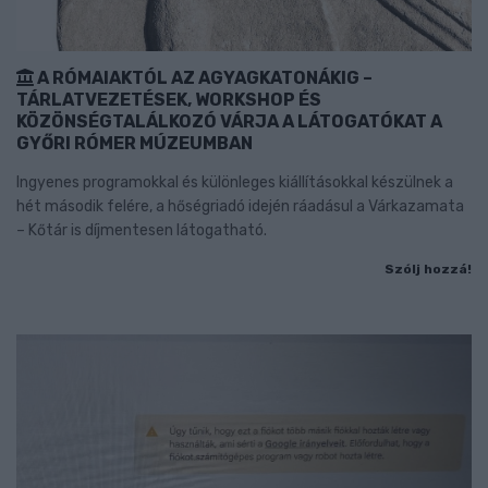
A RÓMAIAKTÓL AZ AGYAGKATONÁKIG –
TÁRLATVEZETÉSEK, WORKSHOP ÉS
KÖZÖNSÉGTALÁLKOZÓ VÁRJA A LÁTOGATÓKAT A
GYŐRI RÓMER MÚZEUMBAN
Ingyenes programokkal és különleges kiállításokkal készülnek a
hét második felére, a hőségriadó idején ráadásul a Várkazamata
– Kőtár is díjmentesen látogatható.
Szólj hozzá!