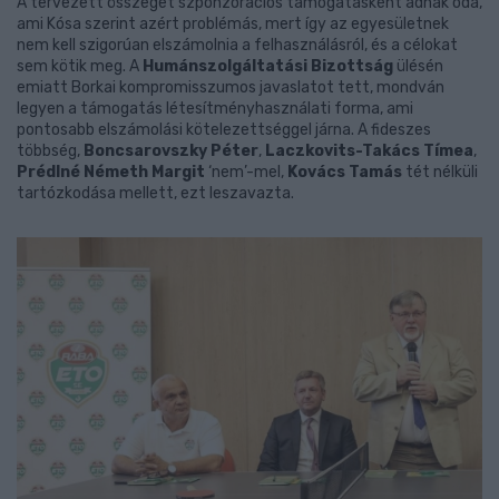
A tervezett összeget szponzorációs támogatásként adnák oda,
ami Kósa szerint azért problémás, mert így az egyesületnek
nem kell szigorúan elszámolnia a felhasználásról, és a célokat
sem kötik meg. A
Humánszolgáltatási Bizottság
ülésén
emiatt Borkai kompromisszumos javaslatot tett, mondván
legyen a támogatás létesítményhasználati forma, ami
pontosabb elszámolási kötelezettséggel járna. A fideszes
többség,
Boncsarovszky Péter
,
Laczkovits-Takács Tímea
,
Prédlné Németh Margit
‘nem’-mel,
Kovács Tamás
tét nélküli
tartózkodása mellett, ezt leszavazta.