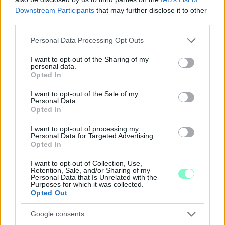
Downstream Participants
that may further disclose it to other
third parties.
PIKNIK ITALOK: ÍZEK ÉS ÉLMÉNYEK A SZABADBAN
Please note that this website/app uses one or more Google
Personal Data Processing Opt Outs
Ahogy tavaszodik és a nap egyre tovább marad velünk, sokaknak
services and may gather and store information including but
támad kedve kirándulni a természetbe.
not limited to your visit or usage behaviour. You may click to
I want to opt-out of the Sharing of my
personal data.
grant or deny consent to Google and its third-party tags to
Opted In
Szólj hozzá!
use your data for below specified purposes in below Google
consent section.
I want to opt-out of the Sale of my
Personal Data.
Opted In
I want to opt-out of processing my
Personal Data for Targeted Advertising.
Opted In
I want to opt-out of Collection, Use,
Retention, Sale, and/or Sharing of my
Personal Data that Is Unrelated with the
Purposes for which it was collected.
Opted Out
Google consents