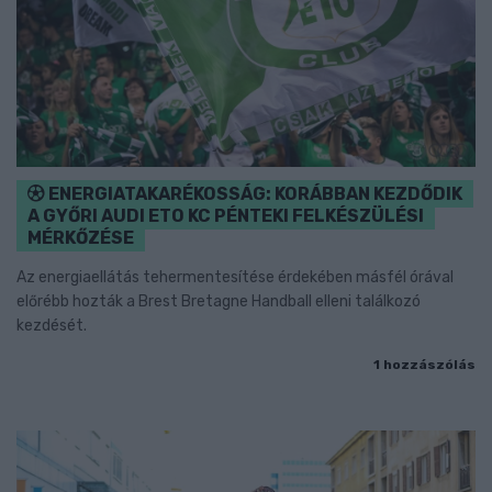
ENERGIATAKARÉKOSSÁG: KORÁBBAN KEZDŐDIK
A GYŐRI AUDI ETO KC PÉNTEKI FELKÉSZÜLÉSI
MÉRKŐZÉSE
Az energiaellátás tehermentesítése érdekében másfél órával
előrébb hozták a Brest Bretagne Handball elleni találkozó
kezdését.
1 hozzászólás