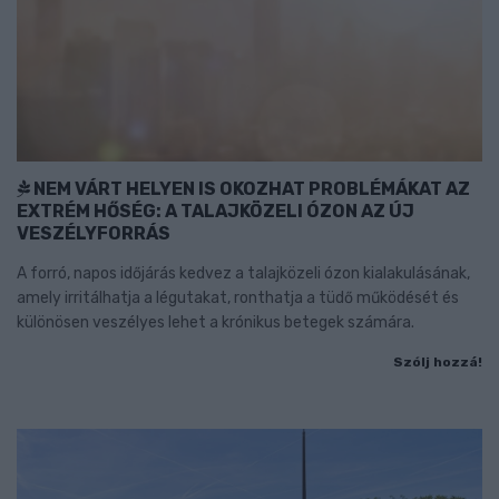
NEM VÁRT HELYEN IS OKOZHAT PROBLÉMÁKAT AZ
EXTRÉM HŐSÉG: A TALAJKÖZELI ÓZON AZ ÚJ
VESZÉLYFORRÁS
A forró, napos időjárás kedvez a talajközeli ózon kialakulásának,
amely irritálhatja a légutakat, ronthatja a tüdő működését és
különösen veszélyes lehet a krónikus betegek számára.
Szólj hozzá!