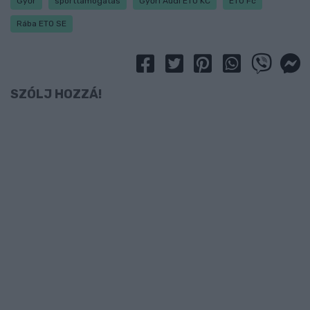
Győr
sporttámogatás
Győri Audi ETO KC
ETO Fc
Rába ETO SE
SZÓLJ HOZZÁ!