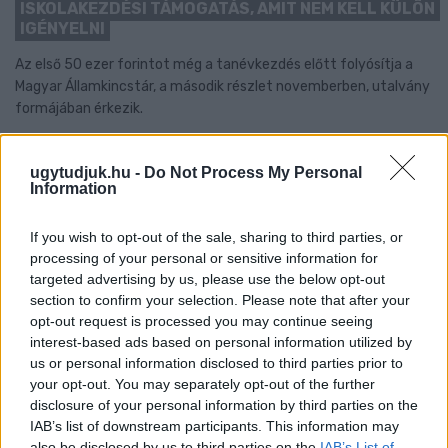
ISKOLAKEZDÉSI TÁMOGATÁS, AMIT NEM KELL KÜLÖN
IGÉNYELNI
Az első 50 ezer forintot még a tanévkezdés előtt folyósítja a
Magyar Államkincstár, a második részlet novemberben, utalvány
formájában érkezik.
1 hozzászólás
ugytudjuk.hu -
Do Not Process My Personal
Information
If you wish to opt-out of the sale, sharing to third parties, or
processing of your personal or sensitive information for
targeted advertising by us, please use the below opt-out
section to confirm your selection. Please note that after your
opt-out request is processed you may continue seeing
interest-based ads based on personal information utilized by
us or personal information disclosed to third parties prior to
your opt-out. You may separately opt-out of the further
disclosure of your personal information by third parties on the
IAB’s list of downstream participants. This information may
also be disclosed by us to third parties on the
IAB’s List of