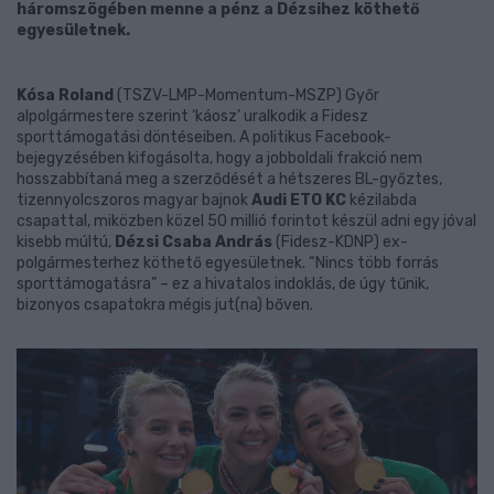
háromszögében menne a pénz a Dézsihez köthető
egyesületnek.
Kósa Roland
(TSZV-LMP-Momentum-MSZP) Győr
alpolgármestere szerint ‘káosz’ uralkodik a Fidesz
sporttámogatási döntéseiben. A politikus Facebook-
bejegyzésében kifogásolta, hogy a jobboldali frakció nem
hosszabbítaná meg a szerződését a hétszeres BL-győztes,
tizennyolcszoros magyar bajnok
Audi ETO KC
kézilabda
csapattal, miközben közel 50 millió forintot készül adni egy jóval
kisebb múltú,
Dézsi Csaba András
(Fidesz-KDNP) ex-
polgármesterhez köthető egyesületnek. “Nincs több forrás
sporttámogatásra” – ez a hivatalos indoklás, de úgy tűnik,
bizonyos csapatokra mégis jut(na) bőven.