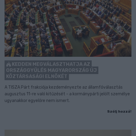
KEDDEN MEGVÁLASZTHATJA AZ
ORSZÁGGYŰLÉS MAGYARORSZÁG ÚJ
KÖZTÁRSASÁGI ELNÖKÉT
A TISZA Párt frakciója kezdeményezte az államfőválasztás
augusztus 11-re való kitűzését - a kormánypárti jelölt személye
ugyanakkor egyelőre nem ismert.
Szólj hozzá!