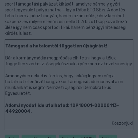
sporttámogatási pályázat kiírását, amelyre bármely győri
sportegyesület pályázhatna – így a Rába ETO SE is. A döntés
tehát nem a pénz hiányán, hanem azon múlik, kihez kerülhet
közpénz, és milyen ellenőrzés mellett. A bizottság következő
ülése így nem csak sportpolitikai, hanem pénzügyi hitelességi
kérdés is lesz.
Támogasd a hatalomtól független újságírást!
Bár a kormánymédia megpróbálja elhitetni, hogy a tőlük
független szerkesztőségek úsznak a pénzben ez közel sincs így.
Amennyiben neked is fontos, hogy sokáig legyen még a
hatalmat ellenőrző hang, akkor támogasd adománnyal a mi
munkánkat is segítő Nemzeti Újságírók Demokratikus
Egyesületét.
Adományodat ide utalhatod: 10918001-00000113-
44920004.
Köszönjük!