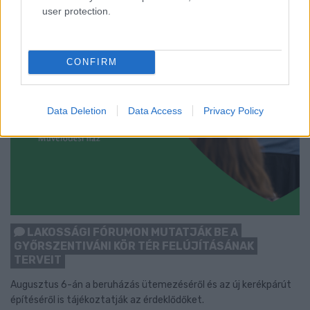
user protection.
CONFIRM
Data Deletion
Data Access
Privacy Policy
LAKOSSÁGI FÓRUMON MUTATJÁK BE A
GYŐRSZENTIVÁNI KÖR TÉR FELÚJÍTÁSÁNAK
TERVEIT
Augusztus 6-án a beruházás ütemezéséről és az új kerékpárút
építéséről is tájékoztatják az érdeklődőket.