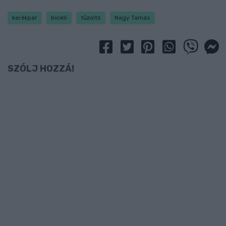
kerékpár
bicikli
tűzoltó
Nagy Tamás
SZÓLJ HOZZÁ!