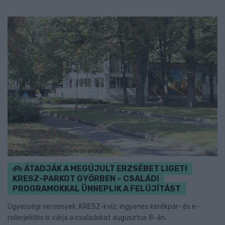
ÁTADJÁK A MEGÚJULT ERZSÉBET LIGETI
KRESZ-PARKOT GYŐRBEN – CSALÁDI
PROGRAMOKKAL ÜNNEPLIK A FELÚJÍTÁST
Ügyességi versenyek, KRESZ-kvíz, ingyenes kerékpár- és e-
rollerjelölés is várja a családokat augusztus 8-án.