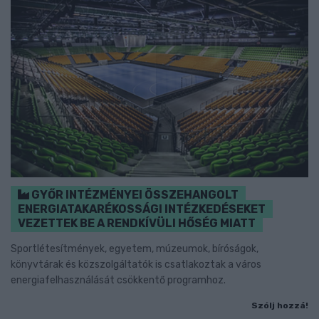
GYŐR INTÉZMÉNYEI ÖSSZEHANGOLT
ENERGIATAKARÉKOSSÁGI INTÉZKEDÉSEKET
VEZETTEK BE A RENDKÍVÜLI HŐSÉG MIATT
Sportlétesítmények, egyetem, múzeumok, bíróságok,
könyvtárak és közszolgáltatók is csatlakoztak a város
energiafelhasználását csökkentő programhoz.
Szólj hozzá!