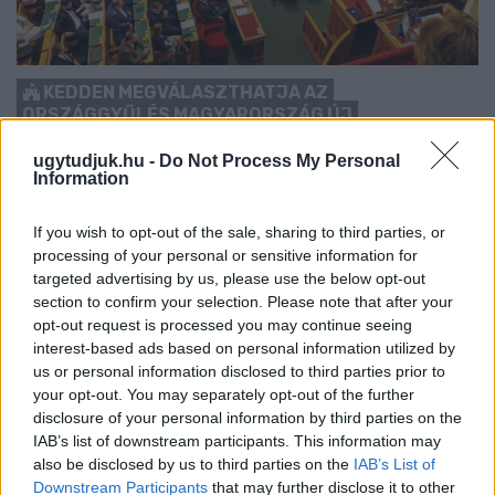
KEDDEN MEGVÁLASZTHATJA AZ
ORSZÁGGYŰLÉS MAGYARORSZÁG ÚJ
KÖZTÁRSASÁGI ELNÖKÉT
ugytudjuk.hu -
Do Not Process My Personal
A TISZA Párt frakciója kezdeményezte az államfőválasztás
Information
augusztus 11-re való kitűzését - a kormánypárti jelölt személye
ugyanakkor egyelőre nem ismert.
If you wish to opt-out of the sale, sharing to third parties, or
processing of your personal or sensitive information for
Szólj hozzá!
targeted advertising by us, please use the below opt-out
section to confirm your selection. Please note that after your
opt-out request is processed you may continue seeing
interest-based ads based on personal information utilized by
us or personal information disclosed to third parties prior to
your opt-out. You may separately opt-out of the further
disclosure of your personal information by third parties on the
IAB’s list of downstream participants. This information may
also be disclosed by us to third parties on the
IAB’s List of
Downstream Participants
that may further disclose it to other