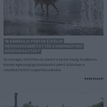
KÁNIKULA: PÉNTEK ÉJFÉLIG
MEGHOSSZABBÍTOTTÁK A HARMADFOKÚ
HŐSÉGRIASZTÁST
Az országos tisztifőorvos szerint a tartós hőség továbbra is
komoly egészségügyi kockázatot jelent, különösen a
veszélyeztetett csoportok számára.
Szólj hozzá!