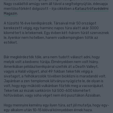
Nagy családtól amúgy sem áll távol a segítségnyújtás, édesapja
mentősofőrként dolgozott - írja cikkében a
Katasztrófavédelmi
Magazin
.
A tűzoltó 16 éve kerékpározik. Társaival már 50 országot
kerekezett végig, egy harminc napos túra alatt akár 3000
kilométert is letekernek. Egy évben két-három túrát szerveznek
le, ilyenkor nem hotelben, hanem vadkempingben töltik az
estéket.
Bár megkérdezték tőle, arra nem tudott választ adni, hogy
melyik volt a kedvenc túrája. Élményekben nem volt hiány.
Amerikában például kerékpárral szelték át a Death Valleyt,
vagyis a Halál völgyet, ahol 49 fokban tekerték végig a
sivatagot, a felhőkarcolók tövében biciklizni is maradandó volt.
Japánban a zen templomok látványa nyűgözte le, de olyan is
volt, hogy egy működő vulkánban főzték meg a vacsorájukat.
Tekertek az északi sarkkörön túl 500-600 kilométert
hófúvásban, vagy soha véget nem érő pusztákon Ázsiában.
Hogy mennyire kemény egy ilyen túra, azt jól mutatja, hogy egy-
egy alkalom után 10-15 kilóval könnyebben érnek haza.