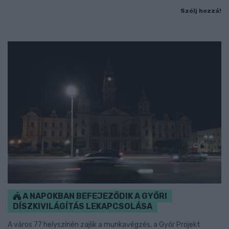
Szólj hozzá!
A NAPOKBAN BEFEJEZŐDIK A GYŐRI
DÍSZKIVILÁGÍTÁS LEKAPCSOLÁSA
A város 77 helyszínén zajlik a munkavégzés, a Győr Projekt