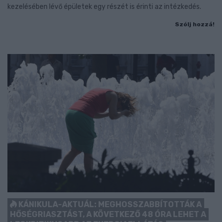
kezelésében lévő épületek egy részét is érinti az intézkedés.
Szólj hozzá!
KÁNIKULA-AKTUÁL: MEGHOSSZABBÍTOTTÁK A
HŐSÉGRIASZTÁST, A KÖVETKEZŐ 48 ÓRA LEHET A