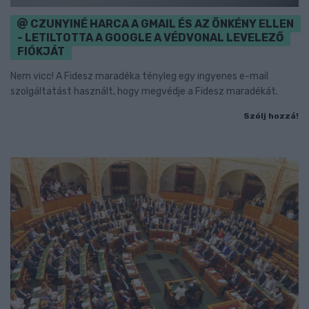
CZUNYINÉ HARCA A GMAIL ÉS AZ ÖNKÉNY ELLEN
- LETILTOTTA A GOOGLE A VÉDVONAL LEVELEZŐ
FIÓKJÁT
Nem vicc! A Fidesz maradéka tényleg egy ingyenes e-mail
szolgáltatást használt, hogy megvédje a Fidesz maradékát.
Szólj hozzá!