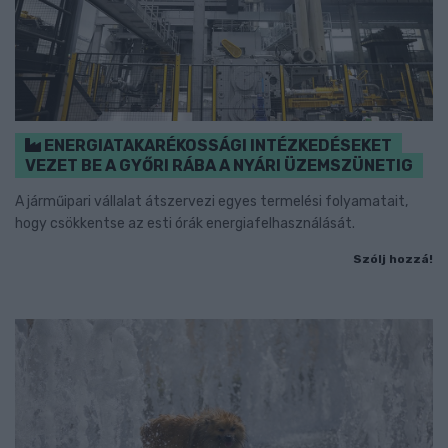
ENERGIATAKARÉKOSSÁGI INTÉZKEDÉSEKET
VEZET BE A GYŐRI RÁBA A NYÁRI ÜZEMSZÜNETIG
A járműipari vállalat átszervezi egyes termelési folyamatait,
hogy csökkentse az esti órák energiafelhasználását.
Szólj hozzá!