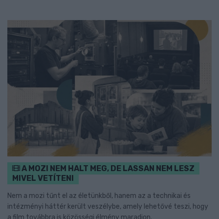
A MOZI NEM HALT MEG, DE LASSAN NEM LESZ
MIVEL VETÍTENI
Nem a mozi tűnt el az életünkből, hanem az a technikai és
intézményi háttér került veszélybe, amely lehetővé teszi, hogy
a film továbbra is közösségi élmény maradjon.