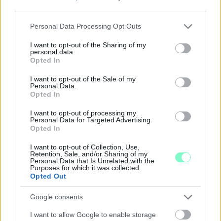
third parties.
Please note that this website/app uses one or more Google
Personal Data Processing Opt Outs
services and may gather and store information including but
not limited to your visit or usage behaviour. You may click to
I want to opt-out of the Sharing of my
personal data.
grant or deny consent to Google and its third-party tags to
Opted In
use your data for below specified purposes in below Google
SZAKÉRTŐ A DUNA ALACSONY VÍZÁLLÁSÁRÓL: A
consent section.
I want to opt-out of the Sale of my
VÍZLÉPCSŐ SEM CSODASZER ÖNMAGÁBAN, A
Personal Data.
Opted In
KLÍMAVÁLTOZÁS MIATT ÚJ SZEMLÉLETRE VAN
SZÜKSÉG
I want to opt-out of processing my
Personal Data for Targeted Advertising.
A BME vízmérnöke szerint a Paksi Atomerőmű helyzetére sem
Opted In
jelentene automatikus megoldást egy új dunai vízlépcső - a jövő
vízgazdálkodását pedig már a klímamodellekre kell alapozni.
I want to opt-out of Collection, Use,
Retention, Sale, and/or Sharing of my
Personal Data that Is Unrelated with the
Szólj hozzá!
Purposes for which it was collected.
Opted Out
Google consents
I want to allow Google to enable storage