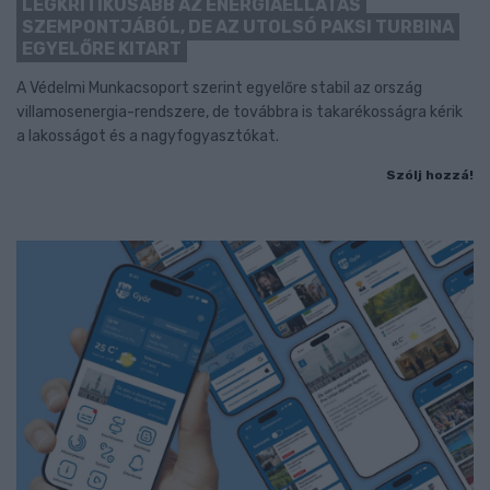
LEGKRITIKUSABB AZ ENERGIAELLÁTÁS
SZEMPONTJÁBÓL, DE AZ UTOLSÓ PAKSI TURBINA
EGYELŐRE KITART
A Védelmi Munkacsoport szerint egyelőre stabil az ország
villamosenergia-rendszere, de továbbra is takarékosságra kérik
a lakosságot és a nagyfogyasztókat.
Szólj hozzá!