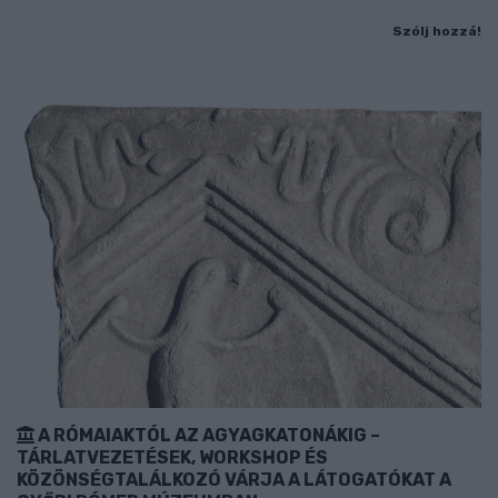
Szólj hozzá!
A RÓMAIAKTÓL AZ AGYAGKATONÁKIG –
TÁRLATVEZETÉSEK, WORKSHOP ÉS
KÖZÖNSÉGTALÁLKOZÓ VÁRJA A LÁTOGATÓKAT A