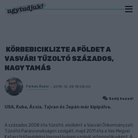
KÖRBEBICIKLIZTE A FÖLDET A
VASVÁRI TŰZOLTÓ SZÁZADOS,
NAGY TAMÁS
Farkas Bazsi
2018-12-28 18:08:00
Szólj hozzá!
USA, Kuba, Ázsia, Tajvan és Japán már kipipálva.
A százados 2008 óta tűzoltó, elsőként a Vasvári Önkormányzati
Tűzoltó Parancsnokságon szolgált, majd 2011 óta a Vas Megyei
Katasztrófavédelmi Igazgatóságon szolgál, informatikusként. A