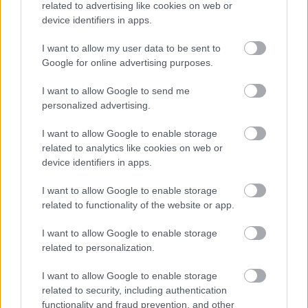
related to advertising like cookies on web or
device identifiers in apps.
I want to allow my user data to be sent to
Google for online advertising purposes.
I want to allow Google to send me
personalized advertising.
I want to allow Google to enable storage
related to analytics like cookies on web or
device identifiers in apps.
MEGRÁZÓ VIDEÓ BÁBOLNÁRÓL: HAJLÉKTALAN
FÉRFIT BÁNTALMAZTAK ÉS ALÁZTAK MEG - HELYI
I want to allow Google to enable storage
INFORMÁCIÓINK SZERINT A RENDŐRSÉG MÁR
related to functionality of the website or app.
INTÉZKEDIK AZ ÜGYBEN
I want to allow Google to enable storage
A felvételen egy padon alvó férfit ütnek meg, majd arra
related to personalization.
kényszerítik, hogy térdre ereszkedve megcsókolja egyikük
bakancsát.
I want to allow Google to enable storage
1 hozzászólás
related to security, including authentication
functionality and fraud prevention, and other