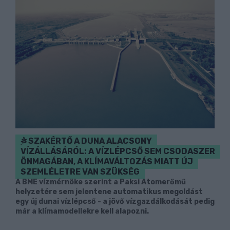
SZAKÉRTŐ A DUNA ALACSONY
VÍZÁLLÁSÁRÓL: A VÍZLÉPCSŐ SEM CSODASZER
ÖNMAGÁBAN, A KLÍMAVÁLTOZÁS MIATT ÚJ
SZEMLÉLETRE VAN SZÜKSÉG
A BME vízmérnöke szerint a Paksi Atomerőmű
helyzetére sem jelentene automatikus megoldást
egy új dunai vízlépcső - a jövő vízgazdálkodását pedig
már a klímamodellekre kell alapozni.