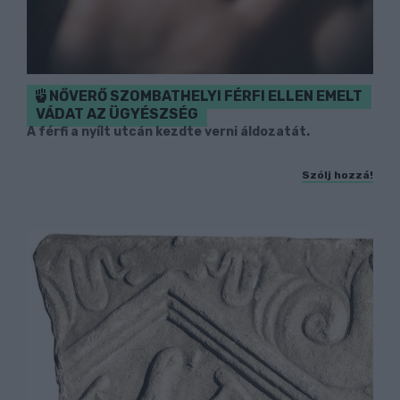
NŐVERŐ SZOMBATHELYI FÉRFI ELLEN EMELT
VÁDAT AZ ÜGYÉSZSÉG
A férfi a nyílt utcán kezdte verni áldozatát.
Szólj hozzá!