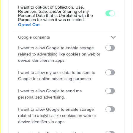
I want to opt-out of Collection, Use,
Retention, Sale, and/or Sharing of my
Personal Data that Is Unrelated with the
Purposes for which it was collected.
Opted Out
Google consents
I want to allow Google to enable storage
related to advertising like cookies on web or
device identifiers in apps.
I want to allow my user data to be sent to
Google for online advertising purposes.
A BAROKK ÖSSZES ÁRNYALATA ÉS MÉG EGY
I want to allow Google to send me
SOR KIVÁLÓ PROGRAM VÁR MINDENKIT EZEN A
personalized advertising.
HÉTVÉGÉN GYŐRBEN
Középpontban a hagyományőrzés, de lesz Pogány
I want to allow Google to enable storage
Induló és Majka koncert, jóga szeánsz, “borhajózás”
related to analytics like cookies on web or
és egy csomó minden más.
device identifiers in apps.
Szólj hozzá!