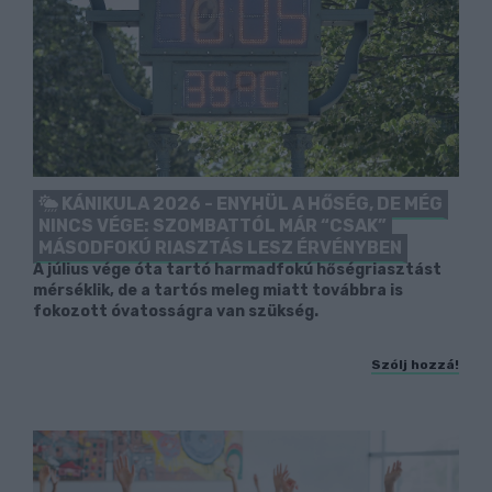
KÁNIKULA 2026 - ENYHÜL A HŐSÉG, DE MÉG
NINCS VÉGE: SZOMBATTÓL MÁR “CSAK”
MÁSODFOKÚ RIASZTÁS LESZ ÉRVÉNYBEN
A július vége óta tartó harmadfokú hőségriasztást
mérséklik, de a tartós meleg miatt továbbra is
fokozott óvatosságra van szükség.
Szólj hozzá!