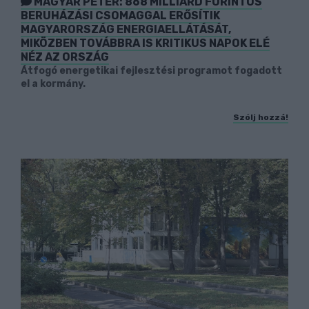
MAGYAR PÉTER: 868 MILLIÁRD FORINTOS
BERUHÁZÁSI CSOMAGGAL ERŐSÍTIK
MAGYARORSZÁG ENERGIAELLÁTÁSÁT,
MIKÖZBEN TOVÁBBRA IS KRITIKUS NAPOK ELÉ
NÉZ AZ ORSZÁG
Átfogó energetikai fejlesztési programot fogadott
el a kormány.
Szólj hozzá!