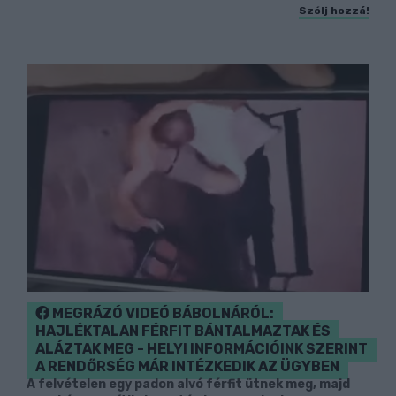
Szólj hozzá!
MEGRÁZÓ VIDEÓ BÁBOLNÁRÓL:
HAJLÉKTALAN FÉRFIT BÁNTALMAZTAK ÉS
ALÁZTAK MEG - HELYI INFORMÁCIÓINK SZERINT
A RENDŐRSÉG MÁR INTÉZKEDIK AZ ÜGYBEN
A felvételen egy padon alvó férfit ütnek meg, majd