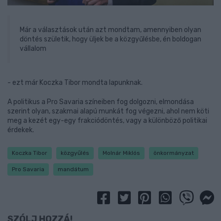
Már a választások után azt mondtam, amennyiben olyan
döntés születik, hogy üljek be a közgyűlésbe, én boldogan
vállalom
- ezt már Koczka Tibor mondta lapunknak.
A politikus a Pro Savaria színeiben fog dolgozni, elmondása
szerint olyan, szakmai alapú munkát fog végezni, ahol nem köti
meg a kezét egy-egy frakciódöntés, vagy a különböző politikai
érdekek.
Koczka Tibor
közgyűlés
Molnár Miklós
önkormányzat
Pro Savaria
mandátum
SZÓLJ HOZZÁ!