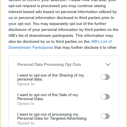
opt-out request is processed you may continue seeing
interest-based ads based on personal information utilized by
us or personal information disclosed to third parties prior to
your opt-out. You may separately opt-out of the further
disclosure of your personal information by third parties on the
IAB’s list of downstream participants. This information may
also be disclosed by us to third parties on the
IAB’s List of
Downstream Participants
that may further disclose it to other
third parties.
Please note that this website/app uses one or more Google
Personal Data Processing Opt Outs
services and may gather and store information including but
not limited to your visit or usage behaviour. You may click to
I want to opt-out of the Sharing of my
ÖRÖMHÍR: TÍZ ÉVE NEM VOLT ILYEN
personal data.
grant or deny consent to Google and its third-party tags to
Opted In
ALACSONY AZ INFLÁCIÓ MAGYARORSZÁGON
use your data for below specified purposes in below Google
Júliusban mindössze 1,2 százalékkal emelkedtek
consent section.
I want to opt-out of the Sale of my
éves összevetésben a fogyasztói árak, miközben az
Personal Data.
élelmiszerek ára már csökkent.
Opted In
I want to opt-out of processing my
Szólj hozzá!
Personal Data for Targeted Advertising.
Opted In