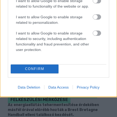
I want to allow Google to enable storage
related to functionality of the website or app.
I want to allow Google to enable storage
related to personalization.
I want to allow Google to enable storage
related to security, including authentication
functionality and fraud prevention, and other
user protection.
CONFIRM
Data Deletion
Data Access
Privacy Policy
ENERGIATAKARÉKOSSÁG: KORÁBBAN
KEZDŐDIK A GYŐRI AUDI ETO KC PÉNTEKI
FELKÉSZÜLÉSI MÉRKŐZÉSE
Az energiaellátás tehermentesítése érdekében
másfél órával előrébb hozták a Brest Bretagne
Handball elleni találkozó kezdését.