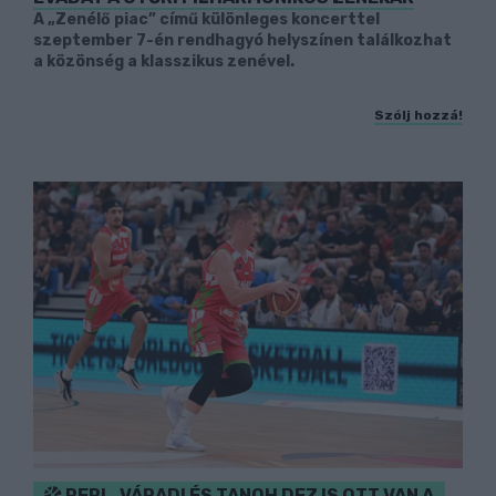
A „Zenélő piac” című különleges koncerttel
szeptember 7-én rendhagyó helyszínen találkozhat
a közönség a klasszikus zenével.
Szólj hozzá!
PERL, VÁRADI ÉS TANOH DEZ IS OTT VAN A