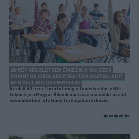
KÉT RÉSZLETBEN ÉRKEZIK A 100 EZER
FORINTOS ISKOLAKEZDÉSI TÁMOGATÁS, AMIT
NEM KELL KÜLÖN IGÉNYELNI
Az első 50 ezer forintot még a tanévkezdés előtt
folyósítja a Magyar Államkincstár, a második részlet
novemberben, utalvány formájában érkezik.
1 hozzászólás