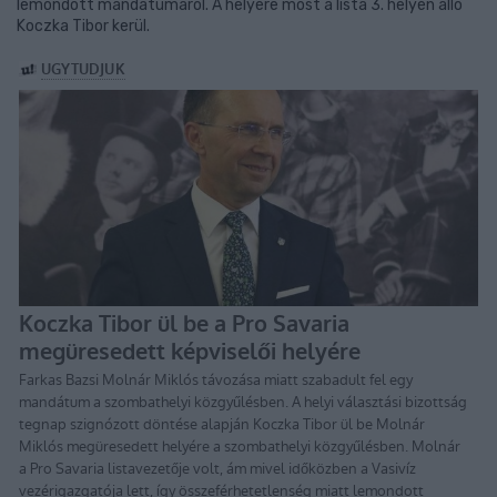
lemondott mandátumáról. A helyére most a lista 3. helyén álló
Koczka Tibor kerül.