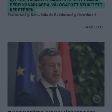
FÉRFI KOSÁRLABDA-VÁLOGATOTT SZŰKÍTETT
KERETÉBEN
Észtország, Szlovénia és Svédország következik.
Szólj hozzá!