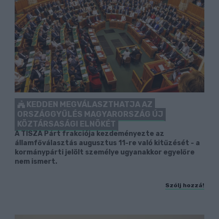
KEDDEN MEGVÁLASZTHATJA AZ
ORSZÁGGYŰLÉS MAGYARORSZÁG ÚJ
KÖZTÁRSASÁGI ELNÖKÉT
A TISZA Párt frakciója kezdeményezte az
államfőválasztás augusztus 11-re való kitűzését - a
kormánypárti jelölt személye ugyanakkor egyelőre
nem ismert.
Szólj hozzá!