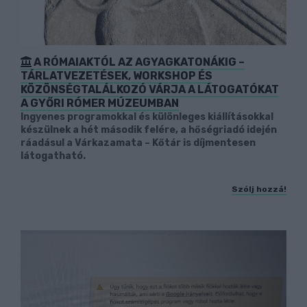
A RÓMAIAKTÓL AZ AGYAGKATONÁKIG –
TÁRLATVEZETÉSEK, WORKSHOP ÉS
KÖZÖNSÉGTALÁLKOZÓ VÁRJA A LÁTOGATÓKAT
A GYŐRI RÓMER MÚZEUMBAN
Ingyenes programokkal és különleges kiállításokkal
készülnek a hét második felére, a hőségriadó idején
ráadásul a Várkazamata – Kőtár is díjmentesen
látogatható.
Szólj hozzá!