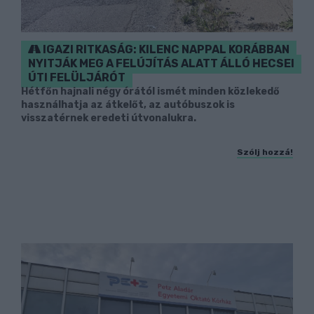
IGAZI RITKASÁG: KILENC NAPPAL KORÁBBAN
NYITJÁK MEG A FELÚJÍTÁS ALATT ÁLLÓ HECSEI
ÚTI FELÜLJÁRÓT
Hétfőn hajnali négy órától ismét minden közlekedő
használhatja az átkelőt, az autóbuszok is
visszatérnek eredeti útvonalukra.
Szólj hozzá!