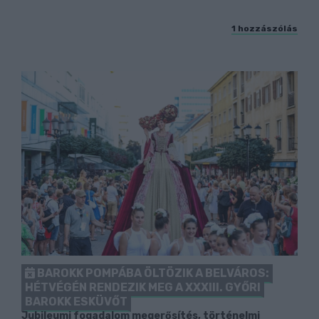
1 hozzászólás
BAROKK POMPÁBA ÖLTÖZIK A BELVÁROS:
HÉTVÉGÉN RENDEZIK MEG A XXXIII. GYŐRI
BAROKK ESKÜVŐT
Jubileumi fogadalom megerősítés, történelmi