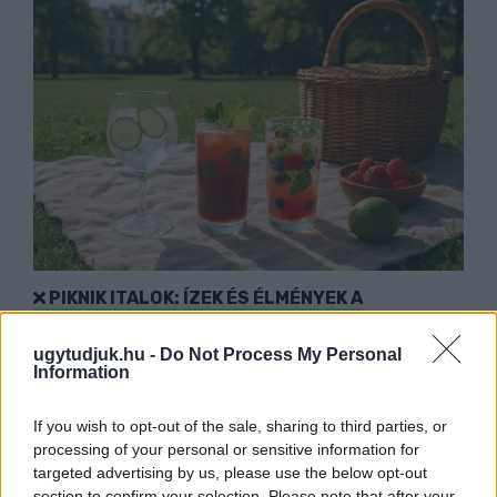
PIKNIK ITALOK: ÍZEK ÉS ÉLMÉNYEK A
SZABADBAN
Ahogy tavaszodik és a nap egyre tovább marad
ugytudjuk.hu -
Do Not Process My Personal
velünk, sokaknak támad kedve kirándulni a
Information
természetbe.
If you wish to opt-out of the sale, sharing to third parties, or
Szólj hozzá!
processing of your personal or sensitive information for
targeted advertising by us, please use the below opt-out
section to confirm your selection. Please note that after your