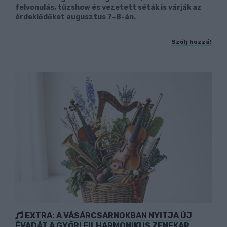
felvonulás, tűzshow és vezetett séták is várják az
érdeklődőket augusztus 7–8-án.
Szólj hozzá!
EXTRA: A VÁSÁRCSARNOKBAN NYITJA ÚJ
ÉVADÁT A GYŐRI FILHARMONIKUS ZENEKAR