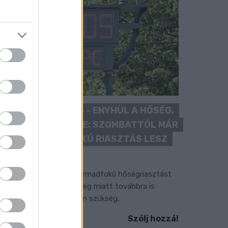
KÁNIKULA 2026 - ENYHÜL A HŐSÉG,
DE MÉG NINCS VÉGE: SZOMBATTÓL MÁR
“CSAK” MÁSODFOKÚ RIASZTÁS LESZ
ÉRVÉNYBEN
 július vége óta tartó harmadfokú hőségriasztást
érséklik, de a tartós meleg miatt továbbra is
okozott óvatosságra van szükség.
Szólj hozzá!