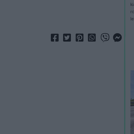
k
r
l