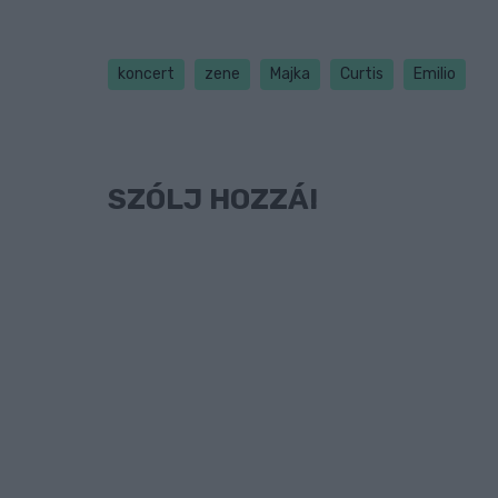
koncert
zene
Majka
Curtis
Emilio
SZÓLJ HOZZÁ!