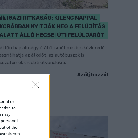
IGAZI RITKASÁG: KILENC NAPPAL
KORÁBBAN NYITJÁK MEG A FELÚJÍTÁS
ALATT ÁLLÓ HECSEI ÚTI FELÜLJÁRÓT
étfőn hajnali négy órától ismét minden közlekedő
asználhatja az átkelőt, az autóbuszok is
isszatérnek eredeti útvonalukra.
Szólj hozzá!
sonal or
ection to
ou may
 personal
out of the
 downstream