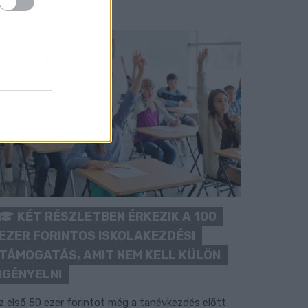
KÉT RÉSZLETBEN ÉRKEZIK A 100
EZER FORINTOS ISKOLAKEZDÉSI
TÁMOGATÁS, AMIT NEM KELL KÜLÖN
IGÉNYELNI
z első 50 ezer forintot még a tanévkezdés előtt