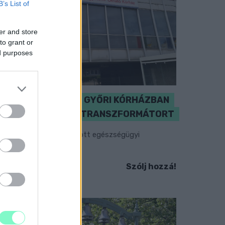
B’s List of
er and store
to grant or
ed purposes
KICSERÉLTÉK A GYŐRI KÓRHÁZBAN
MEGHIBÁSODOTT TRANSZFORMÁTORT
egkezdték az elhalasztott egészségügyi
llátásokat.
Szólj hozzá!