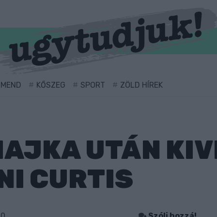
RMEND
KŐSZEG
SPORT
ZÖLD HÍREK
MAJKA UTÁN KIV
I CURTIS
00
Szólj hozzá!