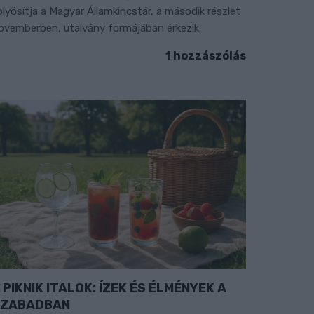
olyósítja a Magyar Államkincstár, a második részlet
ovemberben, utalvány formájában érkezik.
1 hozzászólás
PIKNIK ITALOK: ÍZEK ÉS ÉLMÉNYEK A
SZABADBAN