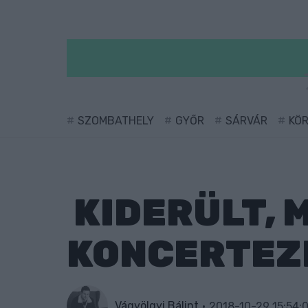
SZOMBATHELY
GYŐR
SÁRVÁR
KÖ
KIDERÜLT, 
KONCERTEZN
Vágvölgyi Bálint
2018-10-29 15:54: