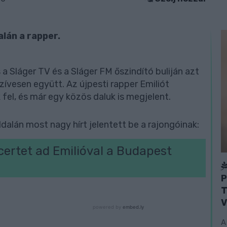
lán a rapper.
 a Sláger TV és a Sláger FM őszindító buliján azt
szívesen együtt. Az újpesti rapper Emiliót
fel, és már egy közös daluk is megjelent.
ldalán most nagy hírt jelentett be a rajongóinak:
certet ad Emilióval a Budapest
P
T
V
A