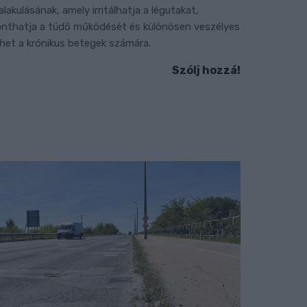
ialakulásának, amely irritálhatja a légutakat,
onthatja a tüdő működését és különösen veszélyes
ehet a krónikus betegek számára.
Szólj hozzá!