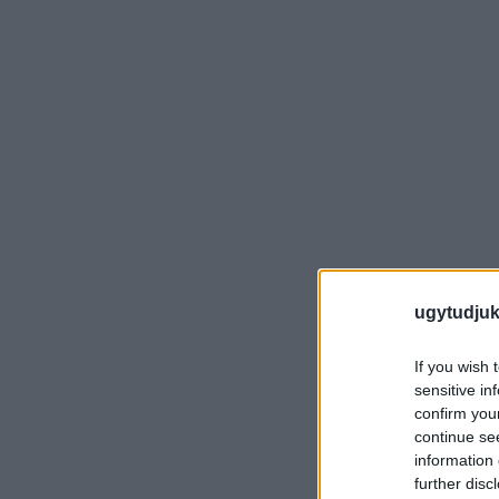
ugytudjuk
If you wish 
sensitive in
confirm you
continue se
information 
further disc