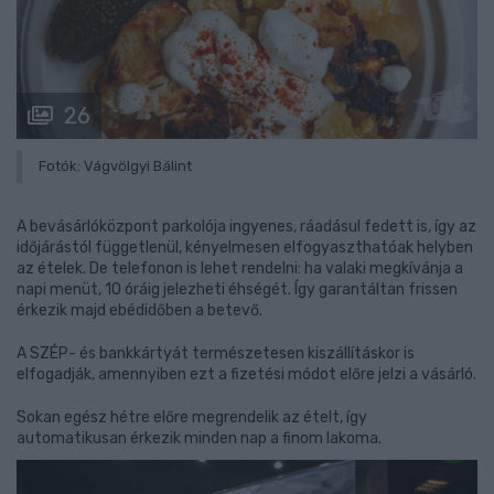
26
Fotók: Vágvölgyi Bálint
A bevásárlóközpont parkolója ingyenes, ráadásul fedett is, így az
időjárástól függetlenül, kényelmesen elfogyaszthatóak helyben
az ételek. De telefonon is lehet rendelni: ha valaki megkívánja a
napi menüt, 10 óráig jelezheti éhségét. Így garantáltan frissen
érkezik majd ebédidőben a betevő.
A SZÉP- és bankkártyát természetesen kiszállításkor is
elfogadják, amennyiben ezt a fizetési módot előre jelzi a vásárló.
Sokan egész hétre előre megrendelik az ételt, így
automatikusan érkezik minden nap a finom lakoma.