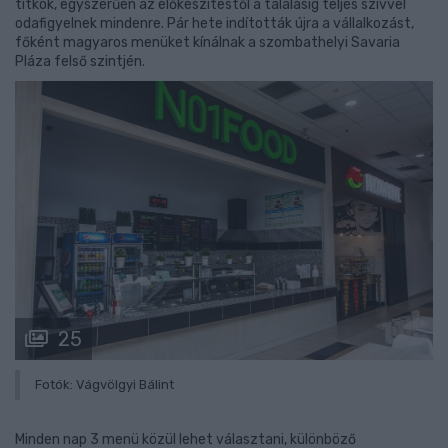
titkok, egyszerűen az előkészítéstől a tálalásig teljes szívvel
odafigyelnek mindenre. Pár hete indították újra a vállalkozást,
főként magyaros menüket kínálnak a szombathelyi Savaria
Pláza felső szintjén.
25
Fotók: Vágvölgyi Bálint
Minden nap 3 menü közül lehet választani, különböző