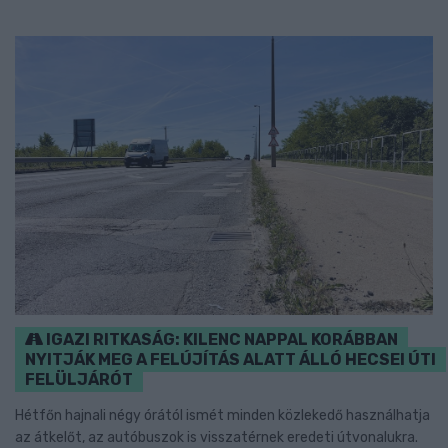
IGAZI RITKASÁG: KILENC NAPPAL KORÁBBAN
NYITJÁK MEG A FELÚJÍTÁS ALATT ÁLLÓ HECSEI ÚTI
FELÜLJÁRÓT
Hétfőn hajnali négy órától ismét minden közlekedő használhatja
az átkelőt, az autóbuszok is visszatérnek eredeti útvonalukra.