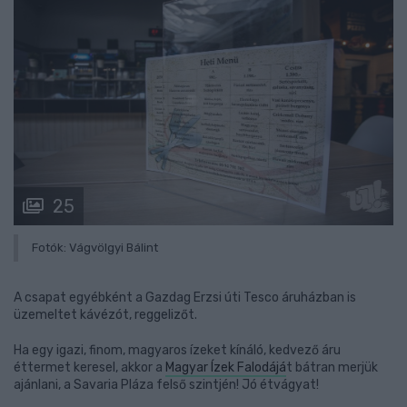
25
Fotók: Vágvölgyi Bálint
A csapat egyébként a Gazdag Erzsi úti Tesco áruházban is
üzemeltet kávézót, reggelizőt.
Ha egy igazi, finom, magyaros ízeket kínáló, kedvező áru
éttermet keresel, akkor a
Magyar Ízek Falodájá
t bátran merjük
ajánlani, a Savaria Pláza felső szintjén! Jó étvágyat!