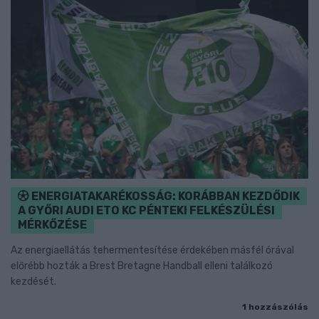
ENERGIATAKARÉKOSSÁG: KORÁBBAN KEZDŐDIK
A GYŐRI AUDI ETO KC PÉNTEKI FELKÉSZÜLÉSI
MÉRKŐZÉSE
Az energiaellátás tehermentesítése érdekében másfél órával
előrébb hozták a Brest Bretagne Handball elleni találkozó
kezdését.
1 hozzászólás