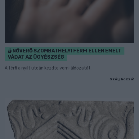
NŐVERŐ SZOMBATHELYI FÉRFI ELLEN EMELT
VÁDAT AZ ÜGYÉSZSÉG
A férfi a nyílt utcán kezdte verni áldozatát.
Szólj hozzá!