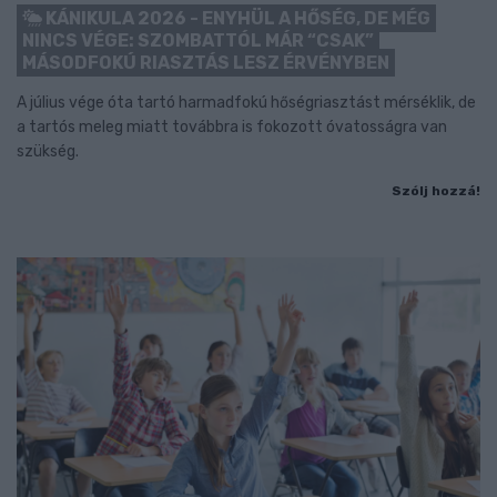
KÁNIKULA 2026 - ENYHÜL A HŐSÉG, DE MÉG
NINCS VÉGE: SZOMBATTÓL MÁR “CSAK”
MÁSODFOKÚ RIASZTÁS LESZ ÉRVÉNYBEN
A július vége óta tartó harmadfokú hőségriasztást mérséklik, de
a tartós meleg miatt továbbra is fokozott óvatosságra van
szükség.
Szólj hozzá!