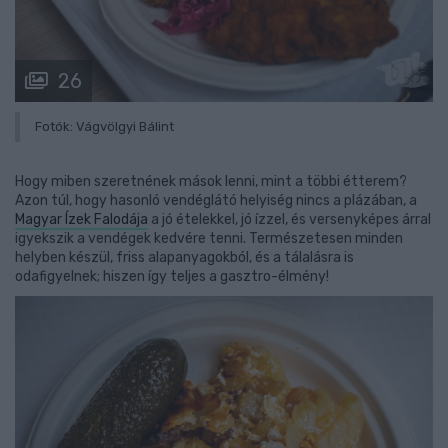
26
Fotók: Vágvölgyi Bálint
Hogy miben szeretnének mások lenni, mint a többi étterem?
Azon túl, hogy hasonló vendéglátó helyiség nincs a plázában, a
Magyar Ízek Falodája
a jó ételekkel, jó ízzel, és versenyképes árral
igyekszik a vendégek kedvére tenni. Természetesen minden
helyben készül, friss alapanyagokból, és a tálalásra is
odafigyelnek; hiszen így teljes a gasztro-élmény!