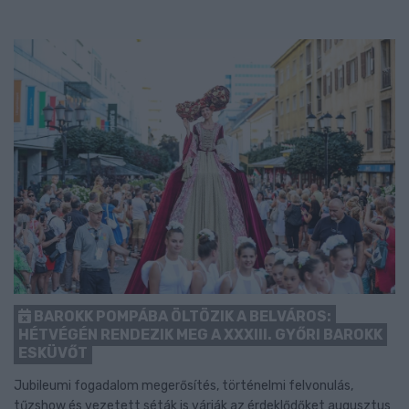
BAROKK POMPÁBA ÖLTÖZIK A BELVÁROS:
HÉTVÉGÉN RENDEZIK MEG A XXXIII. GYŐRI BAROKK
ESKÜVŐT
Jubileumi fogadalom megerősítés, történelmi felvonulás,
tűzshow és vezetett séták is várják az érdeklődőket augusztus