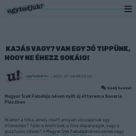
KAJÁS VAGY? VAN EGY JÓ TIPPÜNK,
HOGY NE ÉHEZZ SOKÁIG!
ugytudjuk.hu
2020-07-06 08:03:00
Szólj hozzá!
Magyar Ízek Falodája néven nyílt új étterem a Savaria
Plázában
Mi lehet a titka, amely miatt annyian visszajárnak egy
étterembe? Talán a finom ízek, a friss alapanyagok, vagy a
gusztusos tálalás? A
Magyar Ízek Falodájá
nál nincsenek nagy