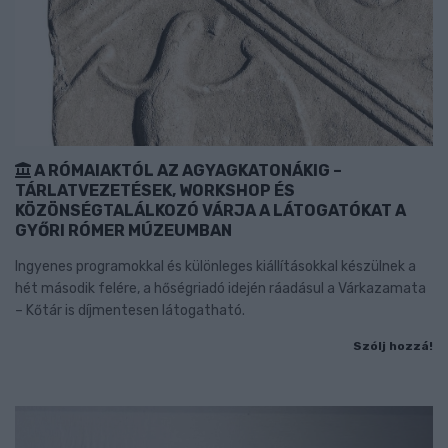
A RÓMAIAKTÓL AZ AGYAGKATONÁKIG –
TÁRLATVEZETÉSEK, WORKSHOP ÉS
KÖZÖNSÉGTALÁLKOZÓ VÁRJA A LÁTOGATÓKAT A
GYŐRI RÓMER MÚZEUMBAN
Ingyenes programokkal és különleges kiállításokkal készülnek a
hét második felére, a hőségriadó idején ráadásul a Várkazamata
– Kőtár is díjmentesen látogatható.
Szólj hozzá!