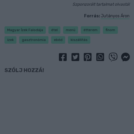
Szponzorált tartalmat olvastál
Forrás:
Jutányos Áron
Magyar Ízek Falodája
étel
menü
étterem
finom
ízek
gasztronómia
ebéd
kiszállítás
SZÓLJ HOZZÁ!