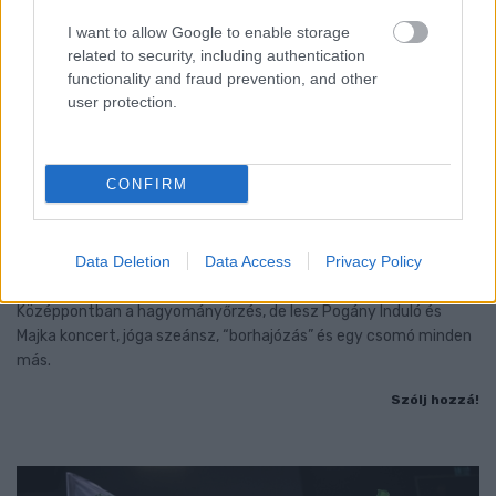
I want to allow Google to enable storage
related to security, including authentication
functionality and fraud prevention, and other
user protection.
CONFIRM
A BAROKK ÖSSZES ÁRNYALATA ÉS MÉG EGY SOR
KIVÁLÓ PROGRAM VÁR MINDENKIT EZEN A HÉTVÉGÉN
Data Deletion
Data Access
Privacy Policy
GYŐRBEN
Középpontban a hagyományőrzés, de lesz Pogány Induló és
Majka koncert, jóga szeánsz, “borhajózás” és egy csomó minden
más.
Szólj hozzá!