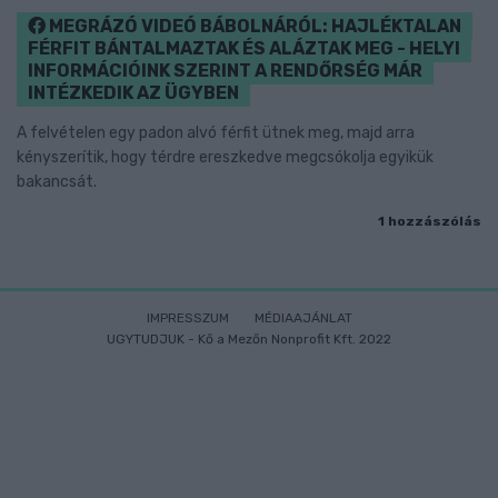
MEGRÁZÓ VIDEÓ BÁBOLNÁRÓL: HAJLÉKTALAN
FÉRFIT BÁNTALMAZTAK ÉS ALÁZTAK MEG - HELYI
INFORMÁCIÓINK SZERINT A RENDŐRSÉG MÁR
INTÉZKEDIK AZ ÜGYBEN
A felvételen egy padon alvó férfit ütnek meg, majd arra
kényszerítik, hogy térdre ereszkedve megcsókolja egyikük
bakancsát.
1 hozzászólás
IMPRESSZUM
MÉDIAAJÁNLAT
UGYTUDJUK - Kő a Mezőn Nonprofit Kft. 2022