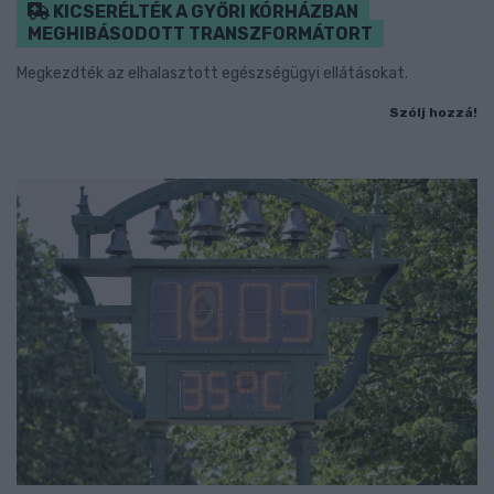
KICSERÉLTÉK A GYŐRI KÓRHÁZBAN
MEGHIBÁSODOTT TRANSZFORMÁTORT
Megkezdték az elhalasztott egészségügyi ellátásokat.
Szólj hozzá!