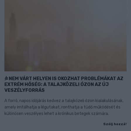
NEM VÁRT HELYEN IS OKOZHAT PROBLÉMÁKAT AZ
EXTRÉM HŐSÉG: A TALAJKÖZELI ÓZON AZ ÚJ
VESZÉLYFORRÁS
A forró, napos időjárás kedvez a talajközeli ózon kialakulásának,
amely irritálhatja a légutakat, ronthatja a tüdő működését és
különösen veszélyes lehet a krónikus betegek számára.
Szólj hozzá!