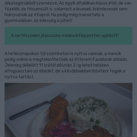
árkategóriákból szemezve. Az egyik általában húsos étel, de van
főzelék, és frissensült is, valamint a levesek, krémlevesek sem
hiányoznak az étlapról. Ha pedig még marad hely a
gyomrunkban, az édesség is jöhet!
A sertésszelet jóasszony módra kifejezetten ajánlott!
A hétköznapokon túl szombaton is nyitva vannak, a menük
pedig online is megtekinthetőek az étterem Facebook oldalán.
Jelenleg délelőtt 11 órától délután 3-ig lehet helyben
elfogyasztani az ebédet, de a későbbiekben bővíteni fogják a
nyitva tartást.