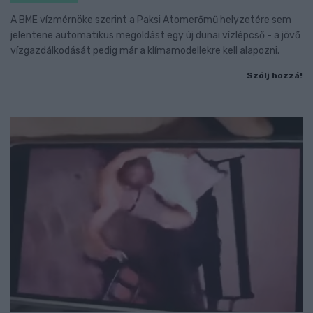
A BME vízmérnöke szerint a Paksi Atomerőmű helyzetére sem
jelentene automatikus megoldást egy új dunai vízlépcső - a jövő
vízgazdálkodását pedig már a klímamodellekre kell alapozni.
Szólj hozzá!