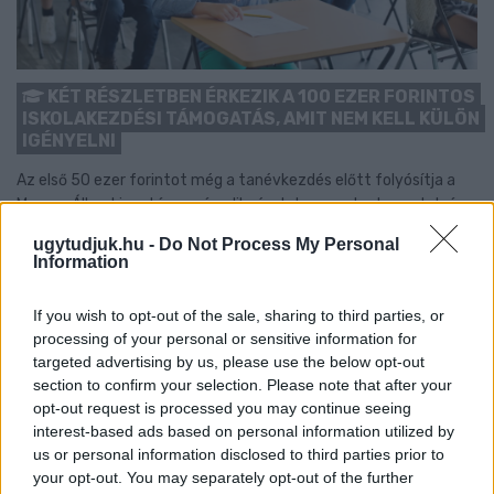
KÉT RÉSZLETBEN ÉRKEZIK A 100 EZER FORINTOS
ISKOLAKEZDÉSI TÁMOGATÁS, AMIT NEM KELL KÜLÖN
IGÉNYELNI
Az első 50 ezer forintot még a tanévkezdés előtt folyósítja a
Magyar Államkincstár, a második részlet novemberben, utalvány
formájában érkezik.
ugytudjuk.hu -
Do Not Process My Personal
Information
1 hozzászólás
If you wish to opt-out of the sale, sharing to third parties, or
processing of your personal or sensitive information for
targeted advertising by us, please use the below opt-out
section to confirm your selection. Please note that after your
opt-out request is processed you may continue seeing
interest-based ads based on personal information utilized by
us or personal information disclosed to third parties prior to
your opt-out. You may separately opt-out of the further