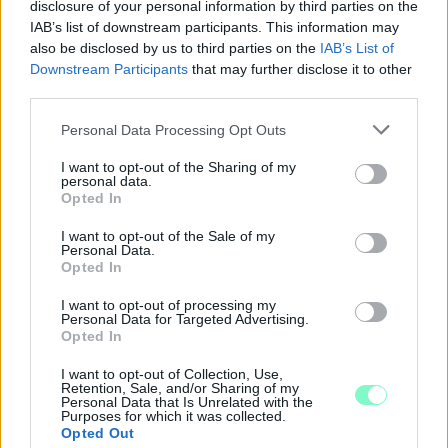
disclosure of your personal information by third parties on the
IAB’s list of downstream participants. This information may
also be disclosed by us to third parties on the
IAB’s List of
Downstream Participants
that may further disclose it to other
third parties.
Please note that this website/app uses one or more Google
Personal Data Processing Opt Outs
services and may gather and store information including but
PIKNIK ITALOK: ÍZEK ÉS ÉLMÉNYEK A SZABADBAN
not limited to your visit or usage behaviour. You may click to
I want to opt-out of the Sharing of my
personal data.
grant or deny consent to Google and its third-party tags to
Ahogy tavaszodik és a nap egyre tovább marad velünk, sokaknak
Opted In
use your data for below specified purposes in below Google
támad kedve kirándulni a természetbe.
consent section.
I want to opt-out of the Sale of my
Personal Data.
Szólj hozzá!
Opted In
I want to opt-out of processing my
Personal Data for Targeted Advertising.
Opted In
I want to opt-out of Collection, Use,
Retention, Sale, and/or Sharing of my
Personal Data that Is Unrelated with the
Purposes for which it was collected.
Opted Out