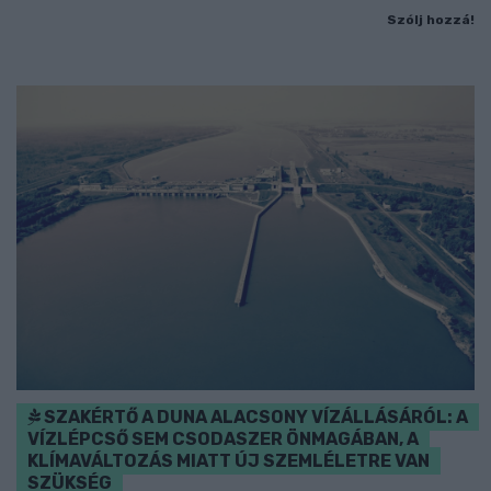
Szólj hozzá!
SZAKÉRTŐ A DUNA ALACSONY VÍZÁLLÁSÁRÓL: A
VÍZLÉPCSŐ SEM CSODASZER ÖNMAGÁBAN, A
KLÍMAVÁLTOZÁS MIATT ÚJ SZEMLÉLETRE VAN
SZÜKSÉG