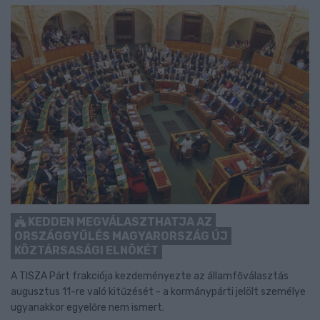
KEDDEN MEGVÁLASZTHATJA AZ
ORSZÁGGYŰLÉS MAGYARORSZÁG ÚJ
KÖZTÁRSASÁGI ELNÖKÉT
A TISZA Párt frakciója kezdeményezte az államfőválasztás
augusztus 11-re való kitűzését - a kormánypárti jelölt személye
ugyanakkor egyelőre nem ismert.