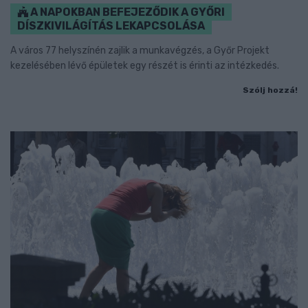
A NAPOKBAN BEFEJEZŐDIK A GYŐRI
DÍSZKIVILÁGÍTÁS LEKAPCSOLÁSA
A város 77 helyszínén zajlik a munkavégzés, a Győr Projekt
kezelésében lévő épületek egy részét is érinti az intézkedés.
Szólj hozzá!