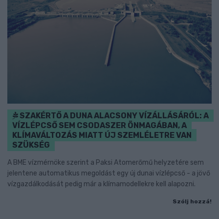
SZAKÉRTŐ A DUNA ALACSONY VÍZÁLLÁSÁRÓL: A
VÍZLÉPCSŐ SEM CSODASZER ÖNMAGÁBAN, A
KLÍMAVÁLTOZÁS MIATT ÚJ SZEMLÉLETRE VAN
SZÜKSÉG
A BME vízmérnöke szerint a Paksi Atomerőmű helyzetére sem
jelentene automatikus megoldást egy új dunai vízlépcső - a jövő
vízgazdálkodását pedig már a klímamodellekre kell alapozni.
Szólj hozzá!