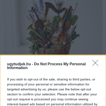
ugytudjuk.hu -
Do Not Process My Personal
EXTRA: A VÁSÁRCSARNOKBAN NYITJA ÚJ ÉVADÁT
Information
A GYŐRI FILHARMONIKUS ZENEKAR
A „Zenélő piac” című különleges koncerttel szeptember 7-én
If you wish to opt-out of the sale, sharing to third parties, or
rendhagyó helyszínen találkozhat a közönség a klasszikus
processing of your personal or sensitive information for
zenével.
targeted advertising by us, please use the below opt-out
section to confirm your selection. Please note that after your
Szólj hozzá!
opt-out request is processed you may continue seeing
interest-based ads based on personal information utilized by