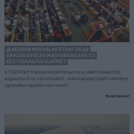
KEDDEN MEGVÁLASZTHATJA AZ
ORSZÁGGYŰLÉS MAGYARORSZÁG ÚJ
KÖZTÁRSASÁGI ELNÖKÉT
A TISZA Párt frakciója kezdeményezte az államfőválasztás
augusztus 11-re való kitűzését - a kormánypárti jelölt személye
ugyanakkor egyelőre nem ismert.
Szólj hozzá!