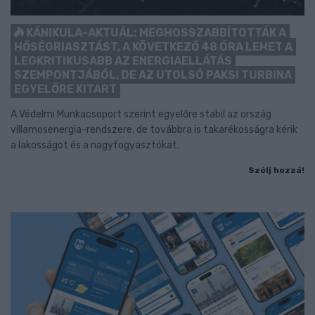
KÁNIKULA-AKTUÁL: MEGHOSSZABBÍTOTTÁK A
HŐSÉGRIASZTÁST, A KÖVETKEZŐ 48 ÓRA LEHET A
LEGKRITIKUSABB AZ ENERGIAELLÁTÁS
SZEMPONTJÁBÓL, DE AZ UTOLSÓ PAKSI TURBINA
EGYELŐRE KITART
A Védelmi Munkacsoport szerint egyelőre stabil az ország
villamosenergia-rendszere, de továbbra is takarékosságra kérik
a lakosságot és a nagyfogyasztókat.
Szólj hozzá!