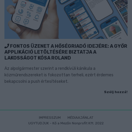
FONTOS ÜZENET A HŐSÉGRIADÓ IDEJÉRE: A GYŐR
APPLIKÁCIÓ LETÖLTÉSÉRE BIZTATJA A
LAKOSSÁGOT KÓSA ROLAND
Az alpolgármester szerint a rendkívüli kánikula a
közműrendszereket is fokozottan terheli, ezért érdemes
bekapcsolni a push értesítéseket.
Szólj hozzá!
IMPRESSZUM
MÉDIAAJÁNLAT
UGYTUDJUK - Kő a Mezőn Nonprofit Kft. 2022