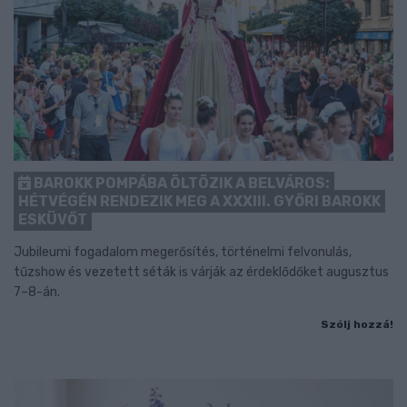
BAROKK POMPÁBA ÖLTÖZIK A BELVÁROS:
HÉTVÉGÉN RENDEZIK MEG A XXXIII. GYŐRI BAROKK
ESKÜVŐT
Jubileumi fogadalom megerősítés, történelmi felvonulás,
tűzshow és vezetett séták is várják az érdeklődőket augusztus
7–8-án.
Szólj hozzá!