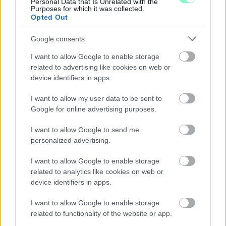
Personal Data that Is Unrelated with the
Purposes for which it was collected.
Opted Out
Google consents
I want to allow Google to enable storage
related to advertising like cookies on web or
device identifiers in apps.
I want to allow my user data to be sent to
Google for online advertising purposes.
I want to allow Google to send me
personalized advertising.
I want to allow Google to enable storage
related to analytics like cookies on web or
MAGYAR PÉTER: 868 MILLIÁRD FORINTOS
device identifiers in apps.
BERUHÁZÁSI CSOMAGGAL ERŐSÍTIK
MAGYARORSZÁG ENERGIAELLÁTÁSÁT, MIKÖZBEN
I want to allow Google to enable storage
TOVÁBBRA IS KRITIKUS NAPOK ELÉ NÉZ AZ ORSZÁG
related to functionality of the website or app.
Átfogó energetikai fejlesztési programot fogadott el a