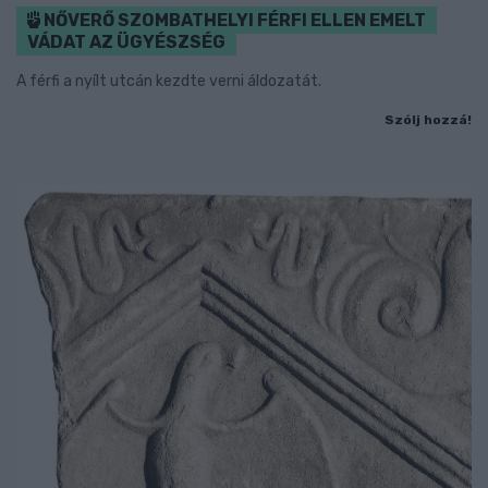
NŐVERŐ SZOMBATHELYI FÉRFI ELLEN EMELT
VÁDAT AZ ÜGYÉSZSÉG
A férfi a nyílt utcán kezdte verni áldozatát.
Szólj hozzá!