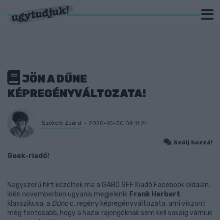
JÖN A DŰNE
KÉPREGÉNYVÁLTOZATA!
Székely Zoárd
2020-10-30 09:11:21
Szólj hozzá!
Geek-riadó!
Nagyszerű hírt közöltek ma a GABO SFF Kiadó Facebook oldalán.
Idén novemberben ugyanis megjelenik
Frank Herbert
klasszikusa, a
Dűne
c. regény képregényváltozata, ami viszont
még fontosabb, hogy a hazai rajongóknak sem kell sokáig várniuk