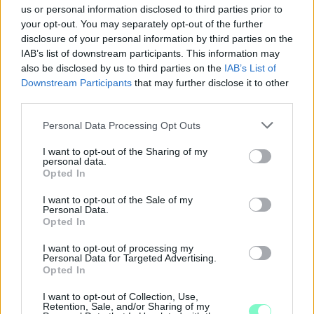
us or personal information disclosed to third parties prior to
your opt-out. You may separately opt-out of the further
disclosure of your personal information by third parties on the
IAB’s list of downstream participants. This information may
also be disclosed by us to third parties on the
IAB’s List of
Downstream Participants
that may further disclose it to other
third parties.
Please note that this website/app uses one or more Google
Personal Data Processing Opt Outs
services and may gather and store information including but
not limited to your visit or usage behaviour. You may click to
I want to opt-out of the Sharing of my
personal data.
grant or deny consent to Google and its third-party tags to
Opted In
use your data for below specified purposes in below Google
consent section.
I want to opt-out of the Sale of my
Personal Data.
Opted In
PERL, VÁRADI ÉS TANOH DEZ IS OTT VAN A FÉRFI
KOSÁRLABDA-VÁLOGATOTT SZŰKÍTETT
I want to opt-out of processing my
KERETÉBEN
Personal Data for Targeted Advertising.
Opted In
Észtország, Szlovénia és Svédország következik.
I want to opt-out of Collection, Use,
Szólj hozzá!
Retention, Sale, and/or Sharing of my