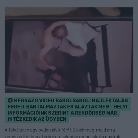
MEGRÁZÓ VIDEÓ BÁBOLNÁRÓL: HAJLÉKTALAN
FÉRFIT BÁNTALMAZTAK ÉS ALÁZTAK MEG - HELYI
INFORMÁCIÓINK SZERINT A RENDŐRSÉG MÁR
INTÉZKEDIK AZ ÜGYBEN
A felvételen egy padon alvó férfit ütnek meg, majd arra
kényszerítik, hogy térdre ereszkedve megcsókolja egyikük