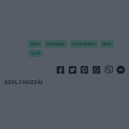
Dűne
képregény
Frank Herbert
geek
sci-fi
SZÓLJ HOZZÁ!