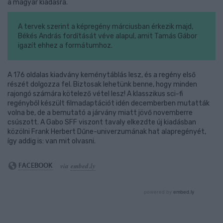
a magyar kiadásra.
A tervek szerint a képregény márciusban érkezik majd,
Békés András fordítását véve alapul, amit Tamás Gábor
igazít ehhez a formátumhoz.
A 176 oldalas kiadvány keménytáblás lesz, és a regény első
részét dolgozza fel. Biztosak lehetünk benne, hogy minden
rajongó számára kötelező vétel lesz! A klasszikus sci-fi
regényből készült filmadaptációt idén decemberben mutatták
volna be, de a bemutató a járvány miatt jövő novemberre
csúszott. A Gabo SFF viszont tavaly elkezdte új kiadásban
közölni Frank Herbert Dűne-univerzumának hat alapregényét,
így addig is: van mit olvasni.