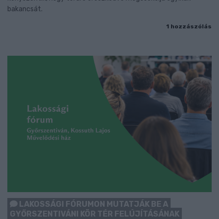
bakancsát.
1 hozzászólás
LAKOSSÁGI FÓRUMON MUTATJÁK BE A
GYŐRSZENTIVÁNI KÖR TÉR FELÚJÍTÁSÁNAK