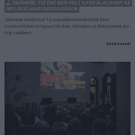
ÖRÖMHÍR: TÍZ ÉVE NEM VOLT ILYEN ALACSONY AZ
INFLÁCIÓ MAGYARORSZÁGON
Júliusban mindössze 1,2 százalékkal emelkedtek éves
összevetésben a fogyasztói árak, miközben az élelmiszerek ára
már csökkent.
Szólj hozzá!