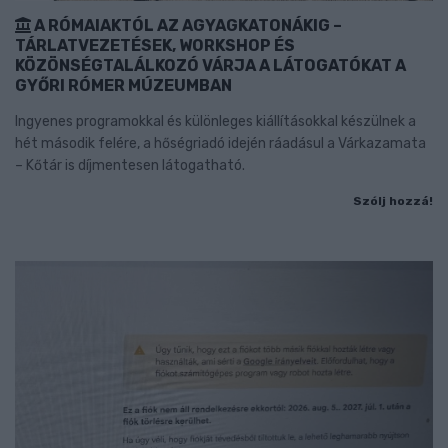
A RÓMAIAKTÓL AZ AGYAGKATONÁKIG –
TÁRLATVEZETÉSEK, WORKSHOP ÉS
KÖZÖNSÉGTALÁLKOZÓ VÁRJA A LÁTOGATÓKAT A
GYŐRI RÓMER MÚZEUMBAN
Ingyenes programokkal és különleges kiállításokkal készülnek a
hét második felére, a hőségriadó idején ráadásul a Várkazamata
– Kőtár is díjmentesen látogatható.
Szólj hozzá!