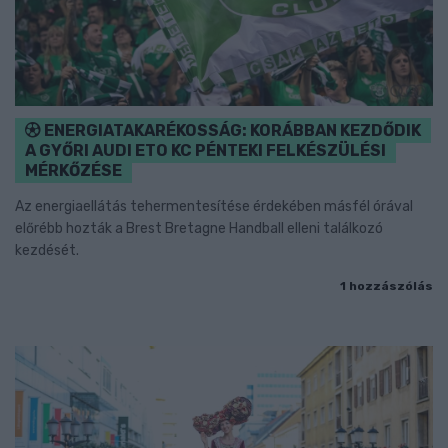
ENERGIATAKARÉKOSSÁG: KORÁBBAN KEZDŐDIK
A GYŐRI AUDI ETO KC PÉNTEKI FELKÉSZÜLÉSI
MÉRKŐZÉSE
Az energiaellátás tehermentesítése érdekében másfél órával
előrébb hozták a Brest Bretagne Handball elleni találkozó
kezdését.
1 hozzászólás