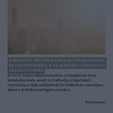
NEM VÁRT HELYEN IS OKOZHAT PROBLÉMÁKAT
AZ EXTRÉM HŐSÉG: A TALAJKÖZELI ÓZON AZ ÚJ
VESZÉLYFORRÁS
A forró, napos időjárás kedvez a talajközeli ózon
kialakulásának, amely irritálhatja a légutakat,
ronthatja a tüdő működését és különösen veszélyes
lehet a krónikus betegek számára.
Szólj hozzá!