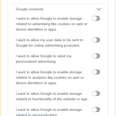
Google consents
I want to allow Google to enable storage
related to advertising like cookies on web or
device identifiers in apps.
I want to allow my user data to be sent to
GYŐR TOVÁBBRA IS TAKARÉKOSKODIK: NEM
Google for online advertising purposes.
KAPCSOLJÁK VISSZA A DÍSZKIVILÁGÍTÁST, ÉS A
LEGTÖBB SZÖKŐKÚT SEM INDUL ÚJRA
I want to allow Google to send me
Pintér Bence polgármester szerint az enyhülés csak
personalized advertising.
átmeneti, ezért az újabb hőhullámra készülve
fenntartják a víz- és energiahasználat
I want to allow Google to enable storage
csökkentésére hozott városi intézkedéseket.
related to analytics like cookies on web or
device identifiers in apps.
Szólj hozzá!
I want to allow Google to enable storage
related to functionality of the website or app.
I want to allow Google to enable storage
related to personalization.