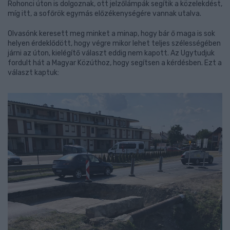
Rohonci úton is dolgoznak, ott jelzőlámpák segítik a közelekdést,
míg itt, a sofőrök egymás előzékenységére vannak utalva.
Olvasónk keresett meg minket a minap, hogy bár ő maga is sok
helyen érdeklődött, hogy végre mikor lehet teljes szélességében
járni az úton, kielégítő választ eddig nem kapott. Az Ugytudjuk
fordult hát a Magyar Közúthoz, hogy segítsen a kérdésben. Ezt a
választ kaptuk: