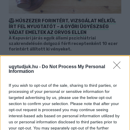
HÚSZEZER FORINTÉRT, VIZSGÁLAT NÉLKÜL
ÍRT FEL NYUGTATÓT – A GYŐRI ÜGYÉSZSÉG
VÁDAT EMELTEK AZ ORVOS ELLEN
A Kapuvári járás egyik állami pszichiátriai
szakrendelésén dolgozó férfi receptenként 10 ezer
forintért állított ki vényeket.
Szólj hozzá!
ugytudjuk.hu -
Do Not Process My Personal
Information
If you wish to opt-out of the sale, sharing to third parties, or
processing of your personal or sensitive information for
targeted advertising by us, please use the below opt-out
section to confirm your selection. Please note that after your
opt-out request is processed you may continue seeing
interest-based ads based on personal information utilized by
us or personal information disclosed to third parties prior to
your opt-out. You may separately opt-out of the further