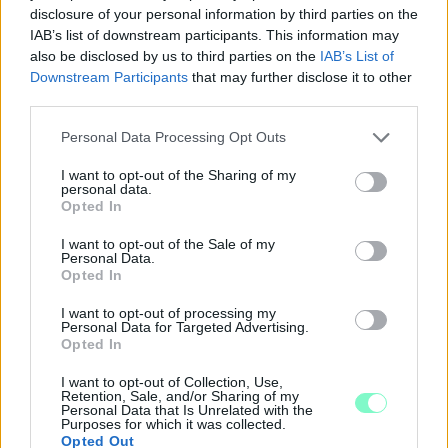
disclosure of your personal information by third parties on the
IAB’s list of downstream participants. This information may
also be disclosed by us to third parties on the
IAB’s List of
Downstream Participants
that may further disclose it to other
third parties.
MEGSZÜNTETTÉK A NYOMOZÁST ABBAN A
FELJELENTÉSBEN, AMIT A TISZÁS
Please note that this website/app uses one or more Google
Personal Data Processing Opt Outs
ELŐVÁLASZTÁS KAPCSÁN NÉMETH MARTIN TETT
services and may gather and store information including but
MEG
not limited to your visit or usage behaviour. You may click to
I want to opt-out of the Sharing of my
personal data.
A politikus jelölt akkor úgy nyilatkozott, hogy
grant or deny consent to Google and its third-party tags to
Opted In
szerinte választási beavatkozás történt, amiben
use your data for below specified purposes in below Google
akár a Fidesznek is szerepe lehetett.
consent section.
I want to opt-out of the Sale of my
Personal Data.
Opted In
Szólj hozzá!
I want to opt-out of processing my
Personal Data for Targeted Advertising.
Opted In
I want to opt-out of Collection, Use,
Retention, Sale, and/or Sharing of my
Personal Data that Is Unrelated with the
Purposes for which it was collected.
Opted Out