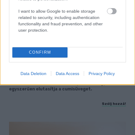
I want to allow Google to enable storage
related to security, including authentication
functionality and fraud prevention, and other
user protection.
CONFIRM
MIT LEHET TENNI, HA A BABA NEM FOGADJA EL
Data Deletion
Data Access
Privacy Policy
A CUMISÜVEGET?
Sok szülő találkozik azzal a helyzettel, hogy a baba
egyszerűen elutasítja a cumisüveget.
Szólj hozzá!