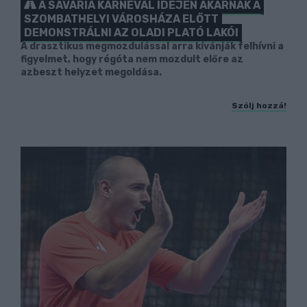
A SAVARIA KARNEVÁL IDEJÉN AKARNAK A
SZOMBATHELYI VÁROSHÁZA ELŐTT
DEMONSTRÁLNI AZ OLADI PLATÓ LAKÓI
A drasztikus megmozdulással arra kívánják felhívni a
figyelmet, hogy régóta nem mozdult előre az
azbeszt helyzet megoldása.
Szólj hozzá!