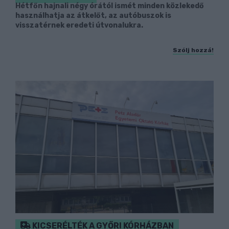
Hétfőn hajnali négy órától ismét minden közlekedő
használhatja az átkelőt, az autóbuszok is
visszatérnek eredeti útvonalukra.
Szólj hozzá!
KICSERÉLTÉK A GYŐRI KÓRHÁZBAN