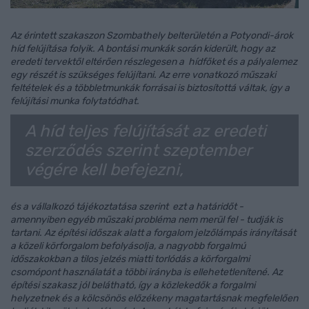
Az érintett szakaszon Szombathely belterületén a Potyondi-árok
híd felújítása folyik. A bontási munkák során kiderült, hogy az
eredeti tervektől eltérően részlegesen a hídfőket és a pályalemez
egy részét is szükséges felújítani. Az erre vonatkozó műszaki
feltételek és a többletmunkák forrásai is biztosítottá váltak, így a
felújítási munka folytatódhat.
A híd teljes felújítását az eredeti
szerződés szerint szeptember
végére kell befejezni,
és a vállalkozó tájékoztatása szerint ezt a határidőt -
amennyiben egyéb műszaki probléma nem merül fel - tudják is
tartani. Az építési időszak alatt a forgalom jelzőlámpás irányítását
a közeli körforgalom befolyásolja, a nagyobb forgalmú
időszakokban a tilos jelzés miatti torlódás a körforgalmi
csomópont használatát a többi irányba is ellehetetlenítené. Az
építési szakasz jól belátható, így a közlekedők a forgalmi
helyzetnek és a kölcsönös előzékeny magatartásnak megfelelően