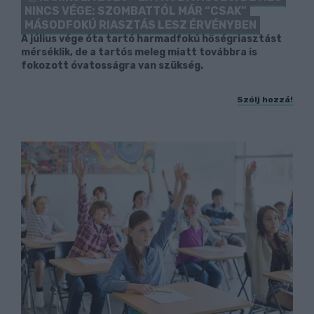
NINCS VÉGE: SZOMBATTÓL MÁR “CSAK”
MÁSODFOKÚ RIASZTÁS LESZ ÉRVÉNYBEN
A július vége óta tartó harmadfokú hőségriasztást
mérséklik, de a tartós meleg miatt továbbra is
fokozott óvatosságra van szükség.
Szólj hozzá!