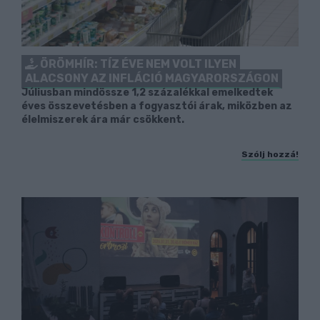
ÖRÖMHÍR: TÍZ ÉVE NEM VOLT ILYEN
ALACSONY AZ INFLÁCIÓ MAGYARORSZÁGON
Júliusban mindössze 1,2 százalékkal emelkedtek
éves összevetésben a fogyasztói árak, miközben az
élelmiszerek ára már csökkent.
Szólj hozzá!