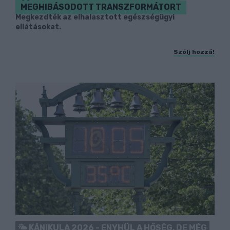
MEGHIBÁSODOTT TRANSZFORMÁTORT
Megkezdték az elhalasztott egészségügyi
ellátásokat.
Szólj hozzá!
KÁNIKULA 2026 - ENYHÜL A HŐSÉG, DE MÉG