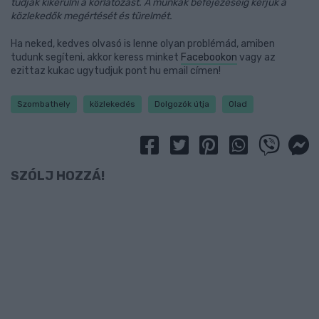
tudják kikerülni a korlátozást. A munkák befejezéséig kérjük a
közlekedők megértését és türelmét.
Ha neked, kedves olvasó is lenne olyan problémád, amiben
tudunk segíteni, akkor keress minket
Facebookon
vagy az
ezittaz kukac ugytudjuk pont hu email címen!
Szombathely
közlekedés
Dolgozók útja
Olad
SZÓLJ HOZZÁ!