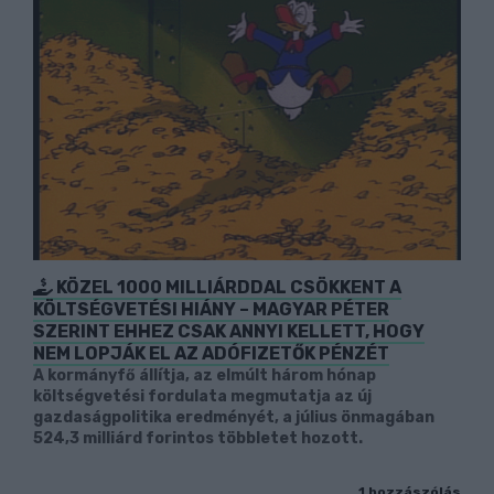
KÖZEL 1000 MILLIÁRDDAL CSÖKKENT A
KÖLTSÉGVETÉSI HIÁNY – MAGYAR PÉTER
SZERINT EHHEZ CSAK ANNYI KELLETT, HOGY
NEM LOPJÁK EL AZ ADÓFIZETŐK PÉNZÉT
A kormányfő állítja, az elmúlt három hónap
költségvetési fordulata megmutatja az új
gazdaságpolitika eredményét, a július önmagában
524,3 milliárd forintos többletet hozott.
1 hozzászólás