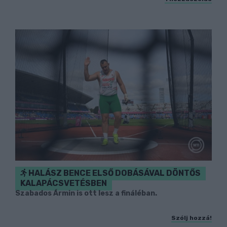
HALÁSZ BENCE ELSŐ DOBÁSÁVAL DÖNTŐS
KALAPÁCSVETÉSBEN
Szabados Ármin is ott lesz a fináléban.
Szólj hozzá!