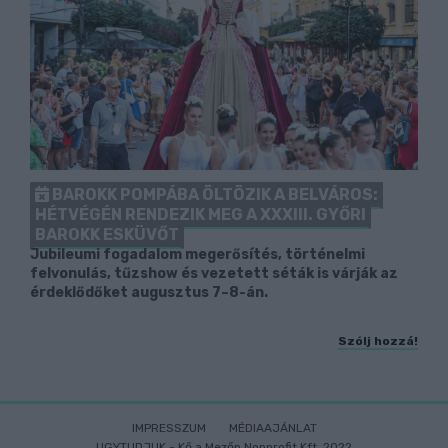
BAROKK POMPÁBA ÖLTÖZIK A BELVÁROS:
HÉTVÉGÉN RENDEZIK MEG A XXXIII. GYŐRI
BAROKK ESKÜVŐT
Jubileumi fogadalom megerősítés, történelmi
felvonulás, tűzshow és vezetett séták is várják az
érdeklődőket augusztus 7–8-án.
Szólj hozzá!
IMPRESSZUM
MÉDIAAJÁNLAT
UGYTUDJUK - Kő a Mezőn Nonprofit Kft. 2022