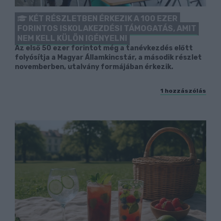
KÉT RÉSZLETBEN ÉRKEZIK A 100 EZER
FORINTOS ISKOLAKEZDÉSI TÁMOGATÁS, AMIT
NEM KELL KÜLÖN IGÉNYELNI
Az első 50 ezer forintot még a tanévkezdés előtt
folyósítja a Magyar Államkincstár, a második részlet
novemberben, utalvány formájában érkezik.
1 hozzászólás