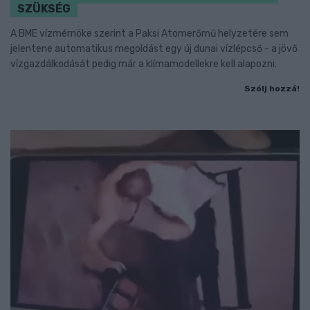
SZÜKSÉG
A BME vízmérnöke szerint a Paksi Atomerőmű helyzetére sem
jelentene automatikus megoldást egy új dunai vízlépcső - a jövő
vízgazdálkodását pedig már a klímamodellekre kell alapozni.
Szólj hozzá!