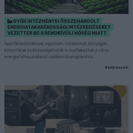
GYŐR INTÉZMÉNYEI ÖSSZEHANGOLT
ENERGIATAKARÉKOSSÁGI INTÉZKEDÉSEKET
VEZETTEK BE A RENDKÍVÜLI HŐSÉG MIATT
Sportlétesítmények, egyetem, múzeumok, bíróságok,
könyvtárak és közszolgáltatók is csatlakoztak a város
energiafelhasználását csökkentő programhoz.
Szólj hozzá!