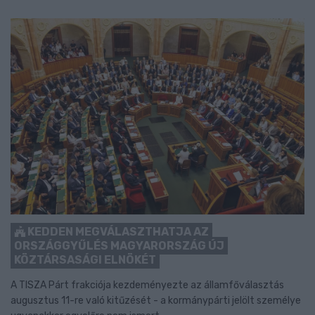
KEDDEN MEGVÁLASZTHATJA AZ
ORSZÁGGYŰLÉS MAGYARORSZÁG ÚJ
KÖZTÁRSASÁGI ELNÖKÉT
A TISZA Párt frakciója kezdeményezte az államfőválasztás
augusztus 11-re való kitűzését - a kormánypárti jelölt személye