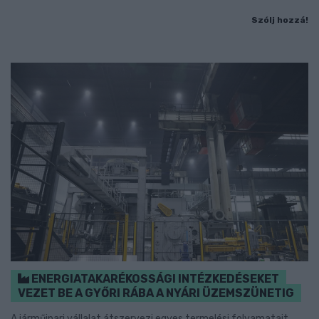
Szólj hozzá!
ENERGIATAKARÉKOSSÁGI INTÉZKEDÉSEKET
VEZET BE A GYŐRI RÁBA A NYÁRI ÜZEMSZÜNETIG
A járműipari vállalat átszervezi egyes termelési folyamatait,