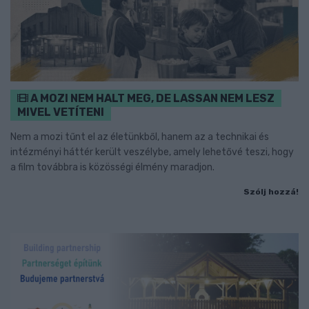
A MOZI NEM HALT MEG, DE LASSAN NEM LESZ
MIVEL VETÍTENI
Nem a mozi tűnt el az életünkből, hanem az a technikai és
intézményi háttér került veszélybe, amely lehetővé teszi, hogy
a film továbbra is közösségi élmény maradjon.
Szólj hozzá!