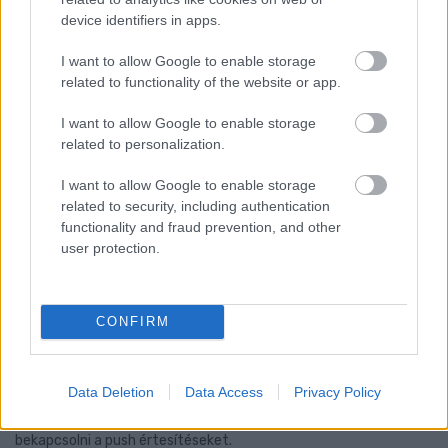
device identifiers in apps.
I want to allow Google to enable storage
related to functionality of the website or app.
I want to allow Google to enable storage
related to personalization.
I want to allow Google to enable storage
related to security, including authentication
functionality and fraud prevention, and other
user protection.
FONTOS ÜZENET A HŐSÉGRIADÓ IDEJÉRE: A GYŐR
CONFIRM
APPLIKÁCIÓ LETÖLTÉSÉRE BIZTATJA A
LAKOSSÁGOT KÓSA ROLAND
Data Deletion
Data Access
Privacy Policy
Az alpolgármester szerint a rendkívüli kánikula a
közműrendszereket is fokozottan terheli, ezért érdemes
bekapcsolni a push értesítéseket.