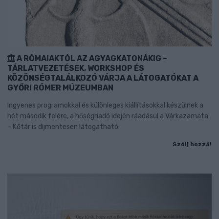
A RÓMAIAKTÓL AZ AGYAGKATONÁKIG –
TÁRLATVEZETÉSEK, WORKSHOP ÉS
KÖZÖNSÉGTALÁLKOZÓ VÁRJA A LÁTOGATÓKAT A
GYŐRI RÓMER MÚZEUMBAN
Ingyenes programokkal és különleges kiállításokkal készülnek a
hét második felére, a hőségriadó idején ráadásul a Várkazamata
– Kőtár is díjmentesen látogatható.
Szólj hozzá!