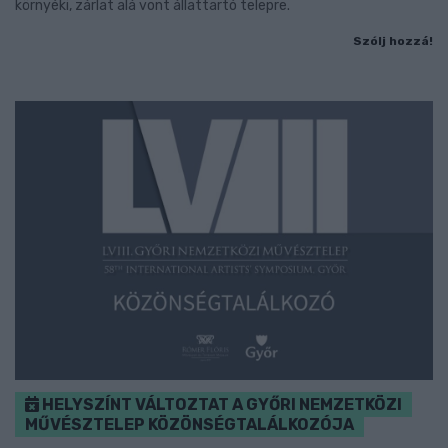
környéki, zárlat alá vont állattartó telepre.
Szólj hozzá!
HELYSZÍNT VÁLTOZTAT A GYŐRI NEMZETKÖZI
MŰVÉSZTELEP KÖZÖNSÉGTALÁLKOZÓJA