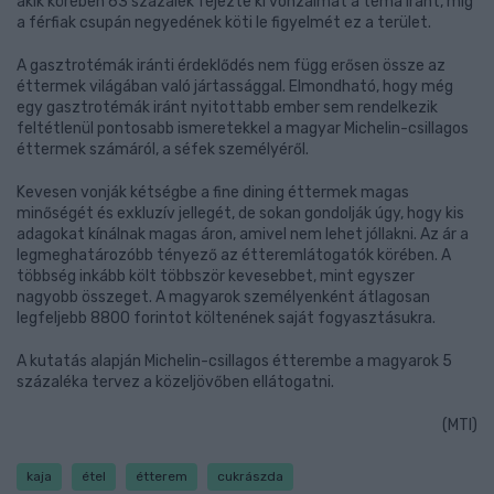
akik körében 63 százalék fejezte ki vonzalmát a téma iránt, míg
a férfiak csupán negyedének köti le figyelmét ez a terület.
A gasztrotémák iránti érdeklődés nem függ erősen össze az
éttermek világában való jártassággal. Elmondható, hogy még
egy gasztrotémák iránt nyitottabb ember sem rendelkezik
feltétlenül pontosabb ismeretekkel a magyar Michelin-csillagos
éttermek számáról, a séfek személyéről.
Kevesen vonják kétségbe a fine dining éttermek magas
minőségét és exkluzív jellegét, de sokan gondolják úgy, hogy kis
adagokat kínálnak magas áron, amivel nem lehet jóllakni. Az ár a
legmeghatározóbb tényező az étteremlátogatók körében. A
többség inkább költ többször kevesebbet, mint egyszer
nagyobb összeget. A magyarok személyenként átlagosan
legfeljebb 8800 forintot költenének saját fogyasztásukra.
A kutatás alapján Michelin-csillagos étterembe a magyarok 5
százaléka tervez a közeljövőben ellátogatni.
(MTI)
kaja
étel
étterem
cukrászda