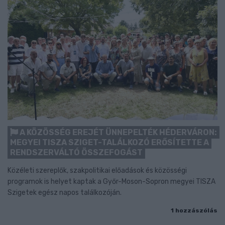
A KÖZÖSSÉG EREJÉT ÜNNEPELTÉK HÉDERVÁRON:
MEGYEI TISZA SZIGET-TALÁLKOZÓ ERŐSÍTETTE A
RENDSZERVÁLTÓ ÖSSZEFOGÁST
Közéleti szereplők, szakpolitikai előadások és közösségi
programok is helyet kaptak a Győr-Moson-Sopron megyei TISZA
Szigetek egész napos találkozóján.
1 hozzászólás