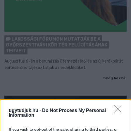
LAKOSSÁGI FÓRUMON MUTATJÁK BE A
GYŐRSZENTIVÁNI KÖR TÉR FELÚJÍTÁSÁNAK
TERVEIT
Augusztus 6-án a beruházás ütemezéséről és az új kerékpárút
építéséről is tájékoztatják az érdeklődőket.
Szólj hozzá!
ugytudjuk.hu -
Do Not Process My Personal
Information
If you wish to opt-out of the sale, sharing to third parties, or