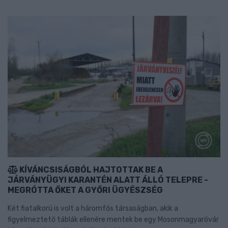
KÍVÁNCSISÁGBÓL HAJTOTTAK BE A
JÁRVÁNYÜGYI KARANTÉN ALATT ÁLLÓ TELEPRE -
MEGRÓTTA ŐKET A GYŐRI ÜGYÉSZSÉG
Két fiatalkorú is volt a háromfős társaságban, akik a
figyelmeztető táblák ellenére mentek be egy Mosonmagyaróvár