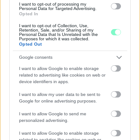
I want to opt-out of processing my
Personal Data for Targeted Advertising.
Opted In
I want to opt-out of Collection, Use,
Retention, Sale, and/or Sharing of my
Personal Data that Is Unrelated with the
Purposes for which it was collected.
Opted Out
Google consents
KÁNIKULA-AKTUÁL: MEGHOSSZABBÍTOTTÁK A
I want to allow Google to enable storage
HŐSÉGRIASZTÁST, A KÖVETKEZŐ 48 ÓRA LEHET A
related to advertising like cookies on web or
LEGKRITIKUSABB AZ ENERGIAELLÁTÁS
device identifiers in apps.
SZEMPONTJÁBÓL, DE AZ UTOLSÓ PAKSI TURBINA
EGYELŐRE KITART
I want to allow my user data to be sent to
Google for online advertising purposes.
A Védelmi Munkacsoport szerint egyelőre stabil az ország
villamosenergia-rendszere, de továbbra is takarékosságra kérik
I want to allow Google to send me
a lakosságot és a nagyfogyasztókat.
personalized advertising.
Szólj hozzá!
I want to allow Google to enable storage
related to analytics like cookies on web or