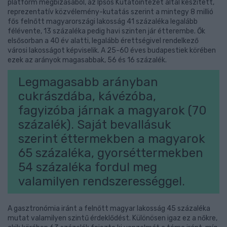
platform megbízásából, az Ipsos Kutatóintézet által készített,
reprezentatív közvélemény-kutatás szerint a mintegy 8 millió
fős felnőtt magyarországi lakosság 41 százaléka legalább
félévente, 13 százaléka pedig havi szinten jár étterembe. Ők
elsősorban a 40 év alatti, legalább érettségivel rendelkező
városi lakosságot képviselik. A 25-60 éves budapestiek körében
ezek az arányok magasabbak, 56 és 16 százalék.
Legmagasabb arányban
cukrászdába, kávézóba,
fagyizóba járnak a magyarok (70
százalék). Saját bevallásuk
szerint éttermekben a magyarok
65 százaléka, gyorséttermekben
54 százaléka fordul meg
valamilyen rendszerességgel.
A gasztronómia iránt a felnőtt magyar lakosság 45 százaléka
mutat valamilyen szintű érdeklődést. Különösen igaz ez a nőkre,