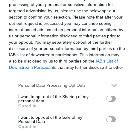
processing of your personal or sensitive information for
targeted advertising by us, please use the below opt-out
section to confirm your selection. Please note that after your
opt-out request is processed you may continue seeing
interest-based ads based on personal information utilized by
us or personal information disclosed to third parties prior to
your opt-out. You may separately opt-out of the further
disclosure of your personal information by third parties on the
A NAPOKBAN BEFEJEZŐDIK A GYŐRI
IAB’s list of downstream participants. This information may
DÍSZKIVILÁGÍTÁS LEKAPCSOLÁSA
also be disclosed by us to third parties on the
IAB’s List of
Downstream Participants
that may further disclose it to other
A város 77 helyszínén zajlik a munkavégzés, a Győr Projekt
third parties.
kezelésében lévő épületek egy részét is érinti az intézkedés.
Please note that this website/app uses one or more Google
Personal Data Processing Opt Outs
Szólj hozzá!
services and may gather and store information including but
not limited to your visit or usage behaviour. You may click to
I want to opt-out of the Sharing of my
personal data.
grant or deny consent to Google and its third-party tags to
Opted In
use your data for below specified purposes in below Google
consent section.
I want to opt-out of the Sale of my
Personal Data.
Opted In