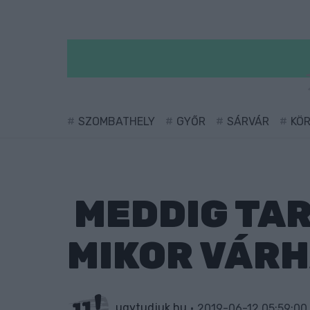
SZOMBATHELY
GYŐR
SÁRVÁR
KÖ
MEDDIG TAR
MIKOR VÁRH
ugytudjuk.hu
2019-06-12 05:59:00