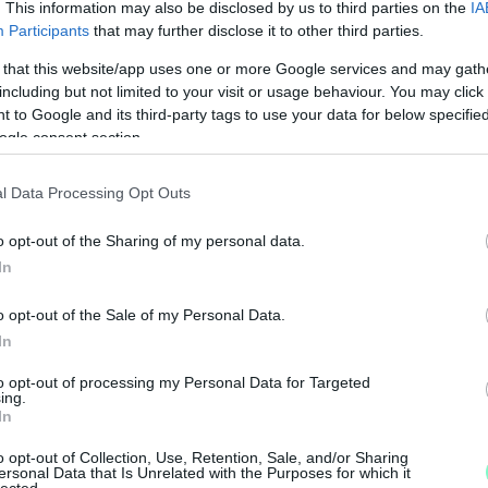
. This information may also be disclosed by us to third parties on the
IA
Participants
that may further disclose it to other third parties.
 that this website/app uses one or more Google services and may gath
including but not limited to your visit or usage behaviour. You may click 
 to Google and its third-party tags to use your data for below specifi
ogle consent section.
l Data Processing Opt Outs
N
F
o opt-out of the Sharing of my personal data.
In
A
s
o opt-out of the Sale of my Personal Data.
a
In
to opt-out of processing my Personal Data for Targeted
ing.
In
o opt-out of Collection, Use, Retention, Sale, and/or Sharing
ersonal Data that Is Unrelated with the Purposes for which it
lected.