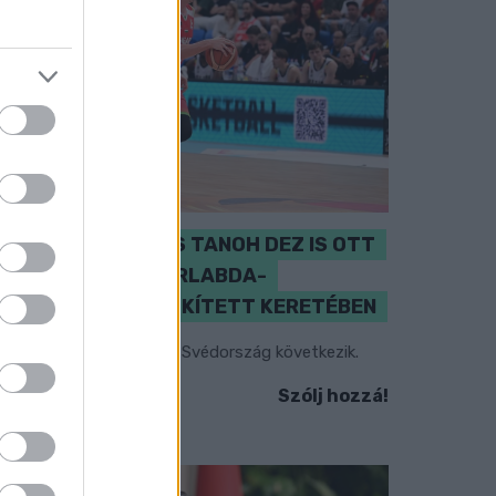
PERL, VÁRADI ÉS TANOH DEZ IS OTT
VAN A FÉRFI KOSÁRLABDA-
VÁLOGATOTT SZŰKÍTETT KERETÉBEN
sztország, Szlovénia és Svédország következik.
Szólj hozzá!