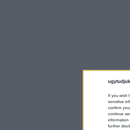
ugytudjuk
If you wish 
sensitive in
confirm you
continue se
information 
further disc