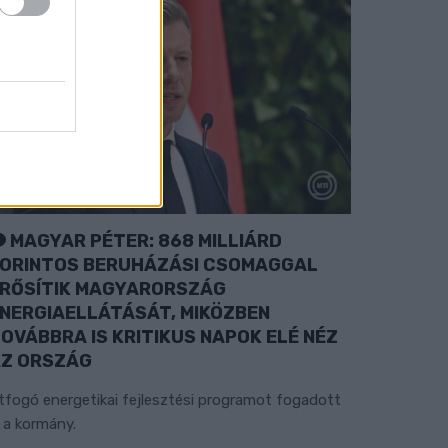
MAGYAR PÉTER: 868 MILLIÁRD
ORINTOS BERUHÁZÁSI CSOMAGGAL
RŐSÍTIK MAGYARORSZÁG
NERGIAELLÁTÁSÁT, MIKÖZBEN
OVÁBBRA IS KRITIKUS NAPOK ELÉ NÉZ
Z ORSZÁG
tfogó energetikai fejlesztési programot fogadott
l a kormány.