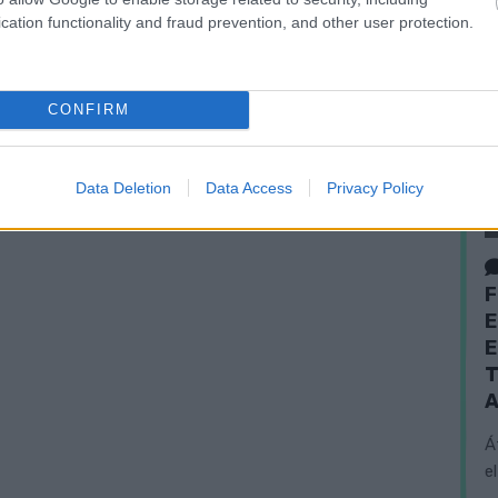
cation functionality and fraud prevention, and other user protection.
CONFIRM
Data Deletion
Data Access
Privacy Policy
F
E
E
T
A
Á
e