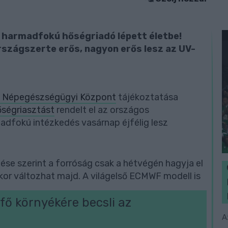
, harmadfokú hőségriadó lépett életbe!
országszerte erős, nagyon erős lesz az UV-
 Népegészségügyi Központ
tájékoztatása
őségriasztást
rendelt el az országos
adfokú intézkedés vasárnap éjfélig lesz
zése szerint a forróság csak a hétvégén hagyja el
kkor változhat majd. A világelső ECMWF modell is
ő környékére becsli az
A