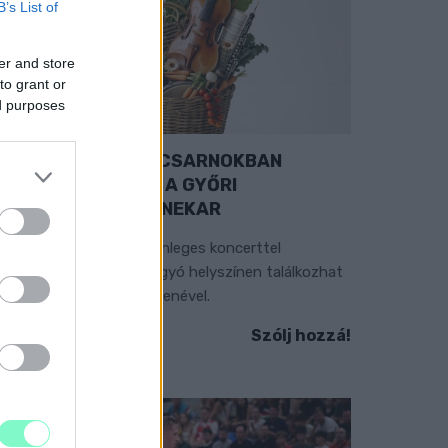
B’s List of
er and store
to grant or
ed purposes
EXTRA: A VÁSÁRCSARNOKBAN
YITJA ÚJ ÉVADÁT A GYŐRI
ILHARMONIKUS ZENEKAR
 „Zenélő piac” című különleges koncerttel
zeptember 7-én rendhagyó helyszínen találkozhat
 közönség a klasszikus zenével.
Szólj hozzá!