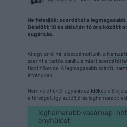
Ne feledjük: szerdától a legmagasabb
Délelőtt 10 és délután 16 óra között 
sugárzás.
Ahogy arról mi is beszámoltunk, a
Nemzeti
szerint a tartós kánikula miatt szerdától
h
tisztifőorvos. A legmagasabb szintű, harm
érvényben.
Nem véletlenül, ugyanis az
Időkép
előrejel
a térséget, így az időjárás leghamarabb e
leghamarabb vasárnap-hétf
enyhülést.