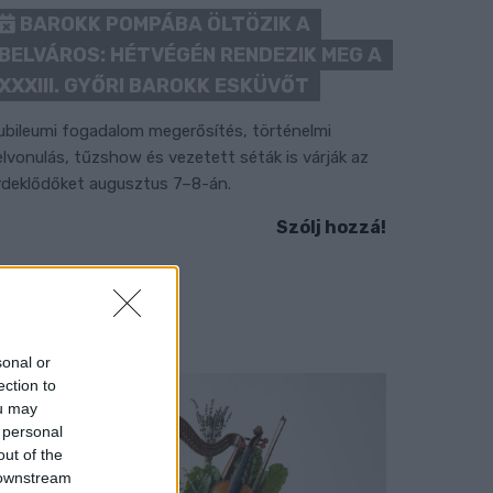
BAROKK POMPÁBA ÖLTÖZIK A
BELVÁROS: HÉTVÉGÉN RENDEZIK MEG A
XXXIII. GYŐRI BAROKK ESKÜVŐT
ubileumi fogadalom megerősítés, történelmi
elvonulás, tűzshow és vezetett séták is várják az
rdeklődőket augusztus 7–8-án.
Szólj hozzá!
sonal or
ection to
ou may
 personal
out of the
 downstream