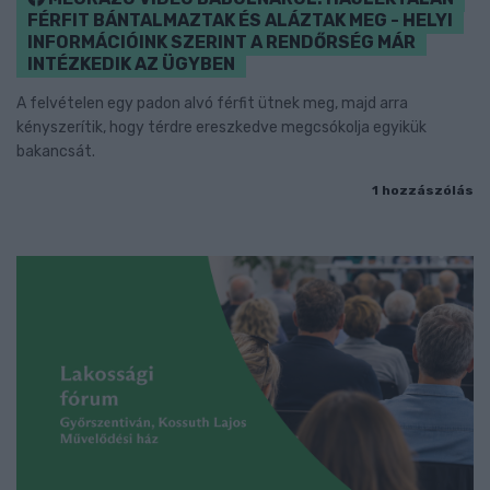
FÉRFIT BÁNTALMAZTAK ÉS ALÁZTAK MEG - HELYI
INFORMÁCIÓINK SZERINT A RENDŐRSÉG MÁR
INTÉZKEDIK AZ ÜGYBEN
A felvételen egy padon alvó férfit ütnek meg, majd arra
kényszerítik, hogy térdre ereszkedve megcsókolja egyikük
bakancsát.
1 hozzászólás