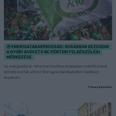
ENERGIATAKARÉKOSSÁG: KORÁBBAN KEZDŐDIK
A GYŐRI AUDI ETO KC PÉNTEKI FELKÉSZÜLÉSI
MÉRKŐZÉSE
Az energiaellátás tehermentesítése érdekében másfél órával
előrébb hozták a Brest Bretagne Handball elleni találkozó
kezdését.
1 hozzászólás