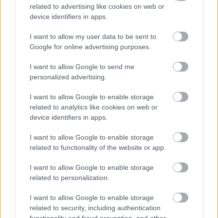
related to advertising like cookies on web or
device identifiers in apps.
I want to allow my user data to be sent to
Google for online advertising purposes.
I want to allow Google to send me
personalized advertising.
I want to allow Google to enable storage
related to analytics like cookies on web or
CZUNYINÉ HARCA A GMAIL ÉS AZ ÖNKÉNY ELLEN
device identifiers in apps.
- LETILTOTTA A GOOGLE A VÉDVONAL LEVELEZŐ
FIÓKJÁT
I want to allow Google to enable storage
related to functionality of the website or app.
Nem vicc! A Fidesz maradéka tényleg egy ingyenes e-mail
szolgáltatást használt, hogy megvédje a Fidesz maradékát.
I want to allow Google to enable storage
related to personalization.
Szólj hozzá!
I want to allow Google to enable storage
related to security, including authentication
functionality and fraud prevention, and other