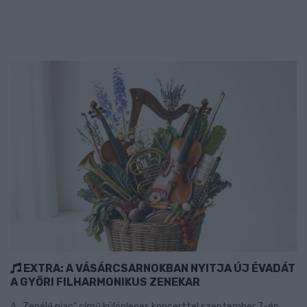
EXTRA: A VÁSÁRCSARNOKBAN NYITJA ÚJ ÉVADÁT
A GYŐRI FILHARMONIKUS ZENEKAR
A „Zenélő piac” című különleges koncerttel szeptember 7-én