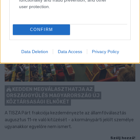
user protection.
CONFIRM
Data Deletion
Data Access
Privacy Policy
KEDDEN MEGVÁLASZTHATJA AZ
ORSZÁGGYŰLÉS MAGYARORSZÁG ÚJ
KÖZTÁRSASÁGI ELNÖKÉT
A TISZA Párt frakciója kezdeményezte az államfőválasztás
augusztus 11-re való kitűzését - a kormánypárti jelölt személye
ugyanakkor egyelőre nem ismert.
Szólj hozzá!