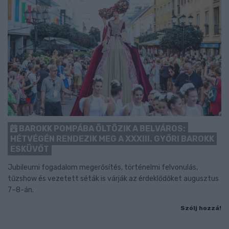
BAROKK POMPÁBA ÖLTÖZIK A BELVÁROS:
HÉTVÉGÉN RENDEZIK MEG A XXXIII. GYŐRI BAROKK
ESKÜVŐT
Jubileumi fogadalom megerősítés, történelmi felvonulás,
tűzshow és vezetett séták is várják az érdeklődőket augusztus
7–8-án.
Szólj hozzá!