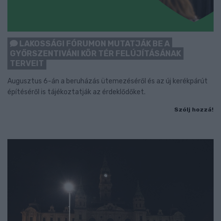
LAKOSSÁGI FÓRUMON MUTATJÁK BE A
GYŐRSZENTIVÁNI KÖR TÉR FELÚJÍTÁSÁNAK
TERVEIT
Augusztus 6-án a beruházás ütemezéséről és az új kerékpárút
építéséről is tájékoztatják az érdeklődőket.
Szólj hozzá!