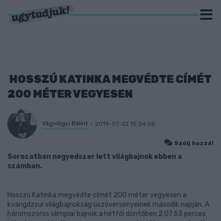
HOSSZÚ KATINKA MEGVÉDTE CÍMÉT
200 MÉTER VEGYESEN
Vágvölgyi Bálint
2019-07-22 15:34:00
Szólj hozzá!
Sorozatban negyedszer lett világbajnok ebben a
számban.
Hosszú Katinka megvédte címét 200 méter vegyesen a
kvangdzsui világbajnokság úszóversenyeinek második napján. A
háromszoros olimpiai bajnok a hétfői döntőben 2:07.53 perces