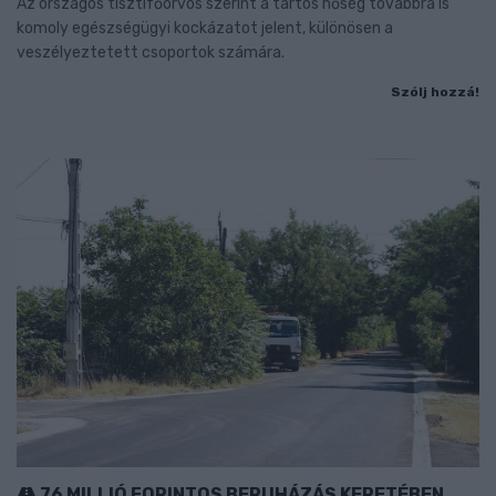
Az országos tisztifőorvos szerint a tartós hőség továbbra is
komoly egészségügyi kockázatot jelent, különösen a
veszélyeztetett csoportok számára.
Szólj hozzá!
76 MILLIÓ FORINTOS BERUHÁZÁS KERETÉBEN