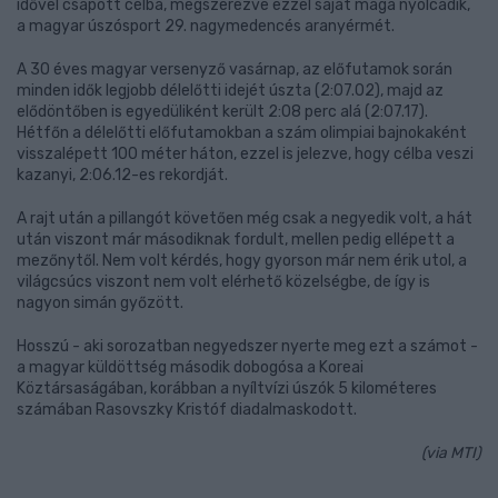
idővel csapott célba, megszerezve ezzel saját maga nyolcadik,
a magyar úszósport 29. nagymedencés aranyérmét.
A 30 éves magyar versenyző vasárnap, az előfutamok során
minden idők legjobb délelőtti idejét úszta (2:07.02), majd az
elődöntőben is egyedüliként került 2:08 perc alá (2:07.17).
Hétfőn a délelőtti előfutamokban a szám olimpiai bajnokaként
visszalépett 100 méter háton, ezzel is jelezve, hogy célba veszi
kazanyi, 2:06.12-es rekordját.
A rajt után a pillangót követően még csak a negyedik volt, a hát
után viszont már másodiknak fordult, mellen pedig ellépett a
mezőnytől. Nem volt kérdés, hogy gyorson már nem érik utol, a
világcsúcs viszont nem volt elérhető közelségbe, de így is
nagyon simán győzött.
Hosszú - aki sorozatban negyedszer nyerte meg ezt a számot -
a magyar küldöttség második dobogósa a Koreai
Köztársaságában, korábban a nyíltvízi úszók 5 kilométeres
számában Rasovszky Kristóf diadalmaskodott.
(via MTI)