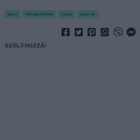
sport
Hosszú Katinka
úszás
úszó-vb
SZÓLJ HOZZÁ!