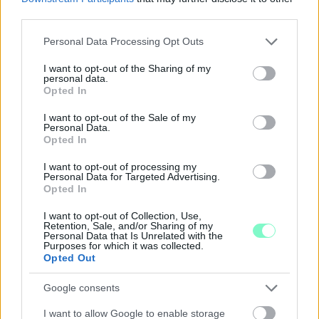
third parties.
Please note that this website/app uses one or more Google
Personal Data Processing Opt Outs
services and may gather and store information including but
not limited to your visit or usage behaviour. You may click to
I want to opt-out of the Sharing of my
personal data.
grant or deny consent to Google and its third-party tags to
Opted In
use your data for below specified purposes in below Google
A RÓMAIAKTÓL AZ AGYAGKATONÁKIG –
consent section.
TÁRLATVEZETÉSEK, WORKSHOP ÉS
I want to opt-out of the Sale of my
Personal Data.
KÖZÖNSÉGTALÁLKOZÓ VÁRJA A LÁTOGATÓKAT A
Opted In
GYŐRI RÓMER MÚZEUMBAN
I want to opt-out of processing my
Ingyenes programokkal és különleges kiállításokkal készülnek a
Personal Data for Targeted Advertising.
hét második felére, a hőségriadó idején ráadásul a Várkazamata
Opted In
– Kőtár is díjmentesen látogatható.
I want to opt-out of Collection, Use,
Retention, Sale, and/or Sharing of my
Szólj hozzá!
Personal Data that Is Unrelated with the
Purposes for which it was collected.
Opted Out
Google consents
I want to allow Google to enable storage