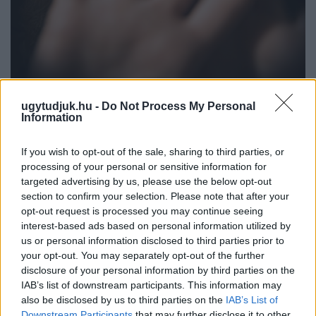
NŐVERŐ SZOMBATHELYI FÉRFI ELLEN EMELT
ugytudjuk.hu -
Do Not Process My Personal
VÁDAT AZ ÜGYÉSZSÉG
Information
A férfi a nyílt utcán kezdte verni áldozatát.
If you wish to opt-out of the sale, sharing to third parties, or
Szólj hozzá!
processing of your personal or sensitive information for
targeted advertising by us, please use the below opt-out
section to confirm your selection. Please note that after your
opt-out request is processed you may continue seeing
interest-based ads based on personal information utilized by
us or personal information disclosed to third parties prior to
your opt-out. You may separately opt-out of the further
disclosure of your personal information by third parties on the
IAB’s list of downstream participants. This information may
also be disclosed by us to third parties on the
IAB’s List of
Downstream Participants
that may further disclose it to other