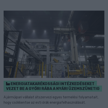
ENERGIATAKARÉKOSSÁGI INTÉZKEDÉSEKET
VEZET BE A GYŐRI RÁBA A NYÁRI ÜZEMSZÜNETIG
A járműipari vállalat átszervezi egyes termelési folyamatait,
hogy csökkentse az esti órák energiafelhasználását.