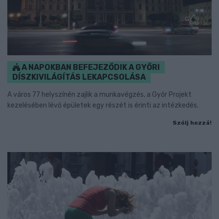
A NAPOKBAN BEFEJEZŐDIK A GYŐRI
DÍSZKIVILÁGÍTÁS LEKAPCSOLÁSA
A város 77 helyszínén zajlik a munkavégzés, a Győr Projekt
kezelésében lévő épületek egy részét is érinti az intézkedés.
Szólj hozzá!