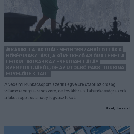
KÁNIKULA-AKTUÁL: MEGHOSSZABBÍTOTTÁK A
HŐSÉGRIASZTÁST, A KÖVETKEZŐ 48 ÓRA LEHET A
LEGKRITIKUSABB AZ ENERGIAELLÁTÁS
SZEMPONTJÁBÓL, DE AZ UTOLSÓ PAKSI TURBINA
EGYELŐRE KITART
A Védelmi Munkacsoport szerint egyelőre stabil az ország
villamosenergia-rendszere, de továbbra is takarékosságra kérik
a lakosságot és a nagyfogyasztókat.
Szólj hozzá!