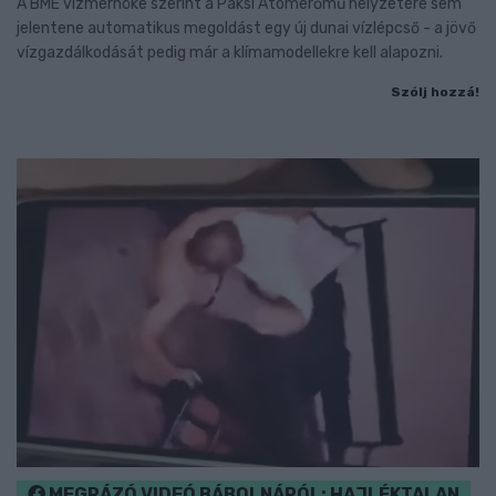
A BME vízmérnöke szerint a Paksi Atomerőmű helyzetére sem
jelentene automatikus megoldást egy új dunai vízlépcső - a jövő
vízgazdálkodását pedig már a klímamodellekre kell alapozni.
Szólj hozzá!
MEGRÁZÓ VIDEÓ BÁBOLNÁRÓL: HAJLÉKTALAN