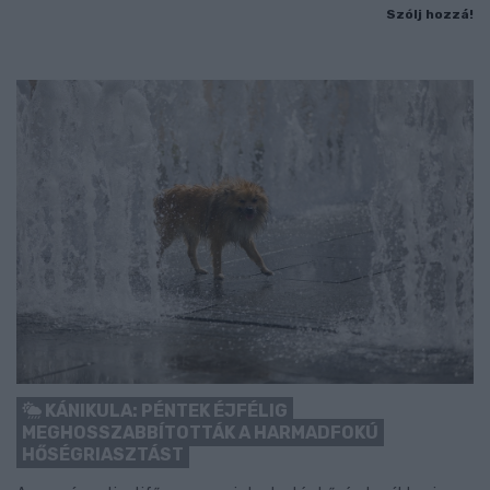
Szólj hozzá!
KÁNIKULA: PÉNTEK ÉJFÉLIG
MEGHOSSZABBÍTOTTÁK A HARMADFOKÚ
HŐSÉGRIASZTÁST