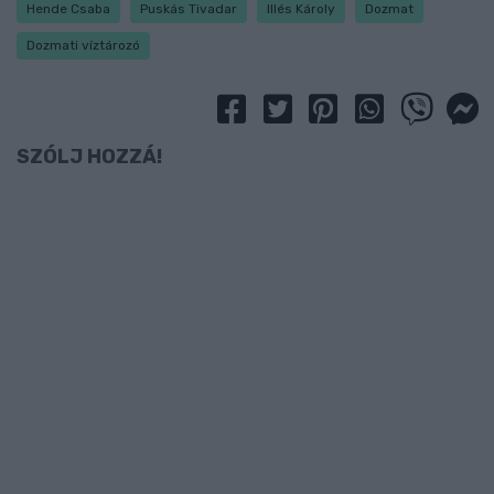
Hende Csaba
Puskás Tivadar
Illés Károly
Dozmat
Dozmati víztározó
SZÓLJ HOZZÁ!