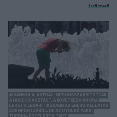
Szólj hozzá!
KÁNIKULA-AKTUÁL: MEGHOSSZABBÍTOTTÁK
A HŐSÉGRIASZTÁST, A KÖVETKEZŐ 48 ÓRA
LEHET A LEGKRITIKUSABB AZ ENERGIAELLÁTÁS
SZEMPONTJÁBÓL, DE AZ UTOLSÓ PAKSI
TURBINA EGYELŐRE KITART