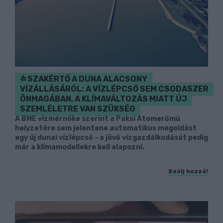
SZAKÉRTŐ A DUNA ALACSONY
VÍZÁLLÁSÁRÓL: A VÍZLÉPCSŐ SEM CSODASZER
ÖNMAGÁBAN, A KLÍMAVÁLTOZÁS MIATT ÚJ
SZEMLÉLETRE VAN SZÜKSÉG
A BME vízmérnöke szerint a Paksi Atomerőmű
helyzetére sem jelentene automatikus megoldást
egy új dunai vízlépcső - a jövő vízgazdálkodását pedig
már a klímamodellekre kell alapozni.
Szólj hozzá!