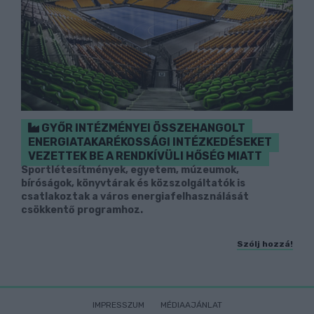
GYŐR INTÉZMÉNYEI ÖSSZEHANGOLT
ENERGIATAKARÉKOSSÁGI INTÉZKEDÉSEKET
VEZETTEK BE A RENDKÍVÜLI HŐSÉG MIATT
Sportlétesítmények, egyetem, múzeumok,
bíróságok, könyvtárak és közszolgáltatók is
csatlakoztak a város energiafelhasználását
csökkentő programhoz.
Szólj hozzá!
IMPRESSZUM
MÉDIAAJÁNLAT