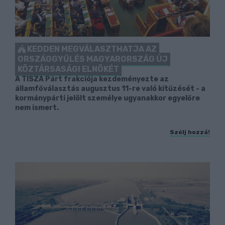
KEDDEN MEGVÁLASZTHATJA AZ
ORSZÁGGYŰLÉS MAGYARORSZÁG ÚJ
KÖZTÁRSASÁGI ELNÖKÉT
A TISZA Párt frakciója kezdeményezte az
államfőválasztás augusztus 11-re való kitűzését - a
kormánypárti jelölt személye ugyanakkor egyelőre
nem ismert.
Szólj hozzá!