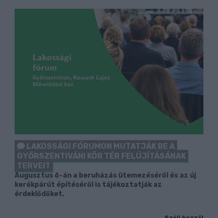
LAKOSSÁGI FÓRUMON MUTATJÁK BE A
GYŐRSZENTIVÁNI KÖR TÉR FELÚJÍTÁSÁNAK
TERVEIT
Augusztus 6-án a beruházás ütemezéséről és az új
kerékpárút építéséről is tájékoztatják az
érdeklődőket.
Szólj hozzá!