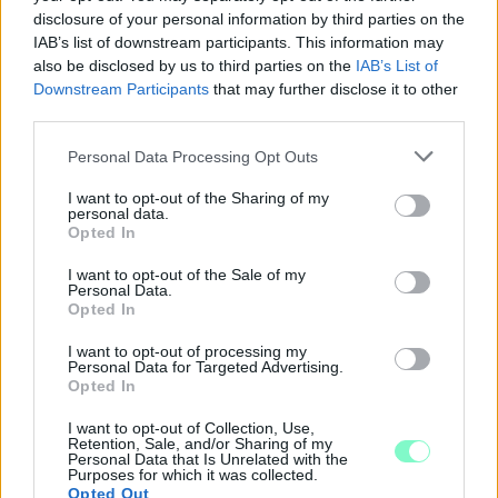
VÁDAT AZ ÜGYÉSZSÉG
disclosure of your personal information by third parties on the
A férfi a nyílt utcán kezdte verni áldozatát.
IAB’s list of downstream participants. This information may
also be disclosed by us to third parties on the
IAB’s List of
Downstream Participants
that may further disclose it to other
Szólj hozzá!
third parties.
Please note that this website/app uses one or more Google
Personal Data Processing Opt Outs
services and may gather and store information including but
not limited to your visit or usage behaviour. You may click to
I want to opt-out of the Sharing of my
personal data.
grant or deny consent to Google and its third-party tags to
Opted In
use your data for below specified purposes in below Google
consent section.
I want to opt-out of the Sale of my
Personal Data.
Opted In
I want to opt-out of processing my
Personal Data for Targeted Advertising.
Opted In
I want to opt-out of Collection, Use,
Retention, Sale, and/or Sharing of my
Personal Data that Is Unrelated with the
A RÓMAIAKTÓL AZ AGYAGKATONÁKIG –
Purposes for which it was collected.
TÁRLATVEZETÉSEK, WORKSHOP ÉS
Opted Out