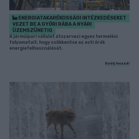
ENERGIATAKARÉKOSSÁGI INTÉZKEDÉSEKET
VEZET BE A GYŐRI RÁBA A NYÁRI
ÜZEMSZÜNETIG
A járműipari vállalat átszervezi egyes termelési
folyamatait, hogy csökkentse az esti órák
energiafelhasználását.
Szólj hozzá!