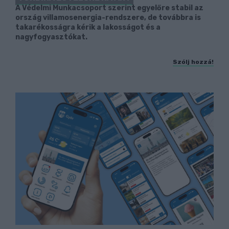
A Védelmi Munkacsoport szerint egyelőre stabil az
ország villamosenergia-rendszere, de továbbra is
takarékosságra kérik a lakosságot és a
nagyfogyasztókat.
Szólj hozzá!