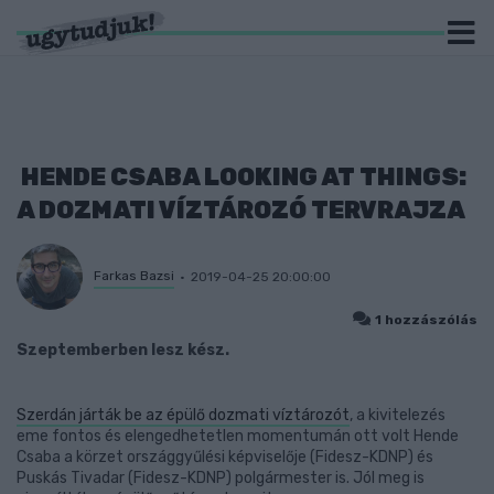
HENDE CSABA LOOKING AT THINGS:
A DOZMATI VÍZTÁROZÓ TERVRAJZA
Farkas Bazsi
2019-04-25 20:00:00
1 hozzászólás
Szeptemberben lesz kész.
Szerdán járták be az épülő dozmati víztározót
, a kivitelezés
eme fontos és elengedhetetlen momentumán ott volt Hende
Csaba a körzet országgyűlési képviselője (Fidesz-KDNP) és
Puskás Tivadar (Fidesz-KDNP) polgármester is. Jól meg is