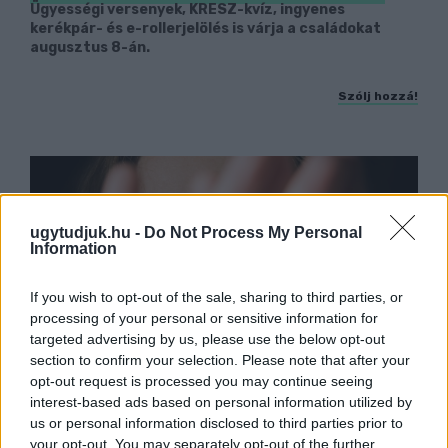
Ügyességi versenyek, KRESZ-kvíz, ingyenes
kerékpár- és e-rollerjelölés is várja a családokat
augusztus 8-án.
Szólj hozzá!
ugytudjuk.hu -
Do Not Process My Personal
Information
If you wish to opt-out of the sale, sharing to third parties, or
processing of your personal or sensitive information for
targeted advertising by us, please use the below opt-out
section to confirm your selection. Please note that after your
opt-out request is processed you may continue seeing
interest-based ads based on personal information utilized by
us or personal information disclosed to third parties prior to
NŐVERŐ SZOMBATHELYI FÉRFI ELLEN EMELT
your opt-out. You may separately opt-out of the further