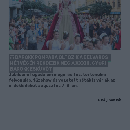
BAROKK POMPÁBA ÖLTÖZIK A BELVÁROS:
HÉTVÉGÉN RENDEZIK MEG A XXXIII. GYŐRI
BAROKK ESKÜVŐT
Jubileumi fogadalom megerősítés, történelmi
felvonulás, tűzshow és vezetett séták is várják az
érdeklődőket augusztus 7–8-án.
Szólj hozzá!