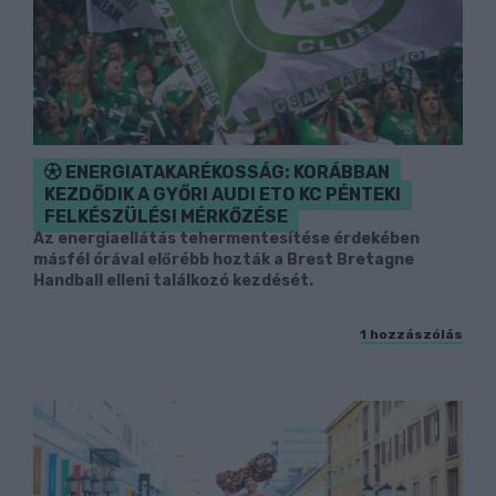
ENERGIATAKARÉKOSSÁG: KORÁBBAN
KEZDŐDIK A GYŐRI AUDI ETO KC PÉNTEKI
FELKÉSZÜLÉSI MÉRKŐZÉSE
Az energiaellátás tehermentesítése érdekében
másfél órával előrébb hozták a Brest Bretagne
Handball elleni találkozó kezdését.
1 hozzászólás