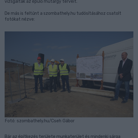
vizsgálták az épülő műtárgy terveit.
De más is feltűnt a szombathely.hu tudósításához csatolt
fotókat nézve:
Fotó: szombathely.hu/Cseh Gábor
Bár az építkezés területe munkaterület és mindenki sárga