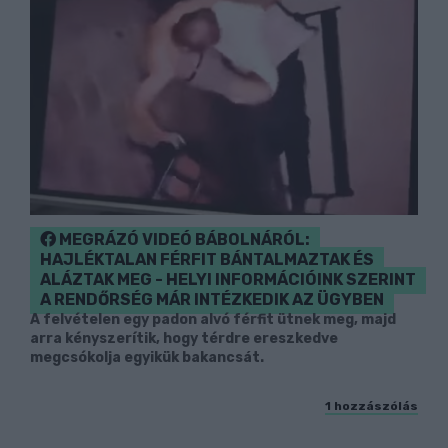
MEGRÁZÓ VIDEÓ BÁBOLNÁRÓL:
HAJLÉKTALAN FÉRFIT BÁNTALMAZTAK ÉS
ALÁZTAK MEG - HELYI INFORMÁCIÓINK SZERINT
A RENDŐRSÉG MÁR INTÉZKEDIK AZ ÜGYBEN
A felvételen egy padon alvó férfit ütnek meg, majd
arra kényszerítik, hogy térdre ereszkedve
megcsókolja egyikük bakancsát.
1 hozzászólás