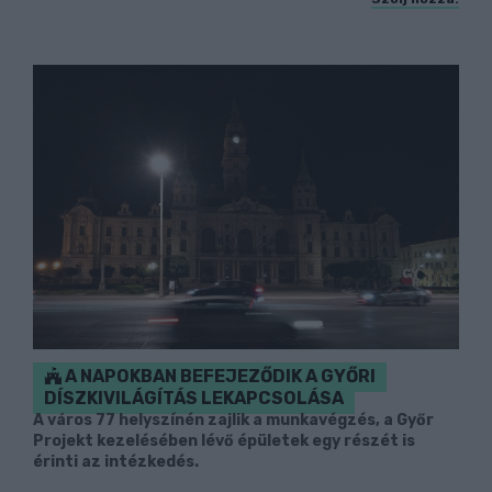
A NAPOKBAN BEFEJEZŐDIK A GYŐRI
DÍSZKIVILÁGÍTÁS LEKAPCSOLÁSA
A város 77 helyszínén zajlik a munkavégzés, a Győr
Projekt kezelésében lévő épületek egy részét is
érinti az intézkedés.