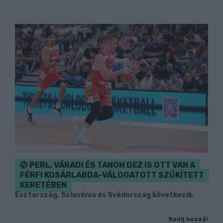
PERL, VÁRADI ÉS TANOH DEZ IS OTT VAN A
FÉRFI KOSÁRLABDA-VÁLOGATOTT SZŰKÍTETT
KERETÉBEN
Észtország, Szlovénia és Svédország következik.
Szólj hozzá!