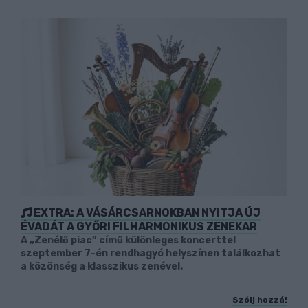
EXTRA: A VÁSÁRCSARNOKBAN NYITJA ÚJ
ÉVADÁT A GYŐRI FILHARMONIKUS ZENEKAR
A „Zenélő piac” című különleges koncerttel
szeptember 7-én rendhagyó helyszínen találkozhat
a közönség a klasszikus zenével.
Szólj hozzá!