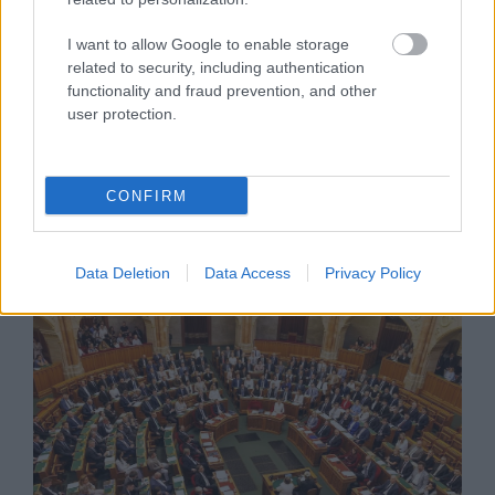
I want to allow Google to enable storage
CZUNYINÉ HARCA A GMAIL ÉS AZ ÖNKÉNY
related to security, including authentication
ELLEN - LETILTOTTA A GOOGLE A VÉDVONAL
functionality and fraud prevention, and other
LEVELEZŐ FIÓKJÁT
user protection.
Nem vicc! A Fidesz maradéka tényleg egy ingyenes e-
mail szolgáltatást használt, hogy megvédje a Fidesz
maradékát.
CONFIRM
Szólj hozzá!
Data Deletion
Data Access
Privacy Policy