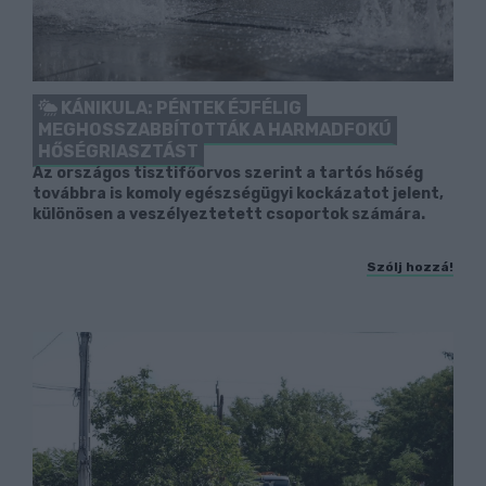
KÁNIKULA: PÉNTEK ÉJFÉLIG
MEGHOSSZABBÍTOTTÁK A HARMADFOKÚ
HŐSÉGRIASZTÁST
Az országos tisztifőorvos szerint a tartós hőség
továbbra is komoly egészségügyi kockázatot jelent,
különösen a veszélyeztetett csoportok számára.
Szólj hozzá!