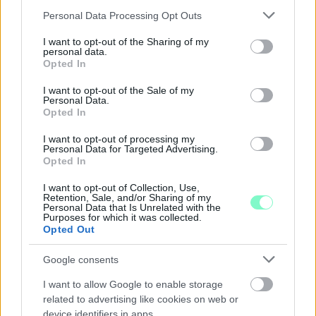
Please note that this website/app uses one or more Google
Három estén is az égbolt kerül a középpontba:
Personal Data Processing Opt Outs
távcsöves megfigyelések, zenés installációk és
services and may gather and store information including but
lézeres csillagtúrák mellett augusztus 12-én egy
not limited to your visit or usage behaviour. You may click to
I want to opt-out of the Sharing of my
personal data.
látványos részleges napfogyatkozást is
grant or deny consent to Google and its third-party tags to
Opted In
megfigyelhetnek az érdeklődők.
use your data for below specified purposes in below Google
consent section.
I want to opt-out of the Sale of my
Personal Data.
Szólj hozzá!
Opted In
I want to opt-out of processing my
Personal Data for Targeted Advertising.
Opted In
I want to opt-out of Collection, Use,
Retention, Sale, and/or Sharing of my
Personal Data that Is Unrelated with the
Purposes for which it was collected.
Opted Out
Google consents
I want to allow Google to enable storage
related to advertising like cookies on web or
device identifiers in apps.