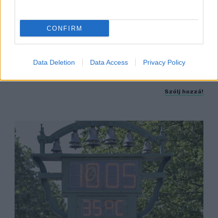
CONFIRM
KICSERÉLTÉK A GYŐRI KÓRHÁZBAN
MEGHIBÁSODOTT TRANSZFORMÁTORT
Megkezdték az elhalasztott egészségügyi
Data Deletion
Data Access
Privacy Policy
ellátásokat.
Szólj hozzá!