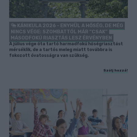
KÁNIKULA 2026 - ENYHÜL A HŐSÉG, DE MÉG
NINCS VÉGE: SZOMBATTÓL MÁR “CSAK”
MÁSODFOKÚ RIASZTÁS LESZ ÉRVÉNYBEN
A július vége óta tartó harmadfokú hőségriasztást
mérséklik, de a tartós meleg miatt továbbra is
fokozott óvatosságra van szükség.
Szólj hozzá!