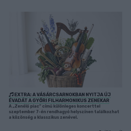
EXTRA: A VÁSÁRCSARNOKBAN NYITJA ÚJ
ÉVADÁT A GYŐRI FILHARMONIKUS ZENEKAR
A „Zenélő piac” című különleges koncerttel
szeptember 7-én rendhagyó helyszínen találkozhat
a közönség a klasszikus zenével.