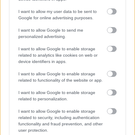
IGAZI RITKASÁG: KILENC NAPPAL KORÁBBAN
I want to allow my user data to be sent to
NYITJÁK MEG A FELÚJÍTÁS ALATT ÁLLÓ HECSEI
Google for online advertising purposes.
ÚTI FELÜLJÁRÓT
Hétfőn hajnali négy órától ismét minden közlekedő
I want to allow Google to send me
használhatja az átkelőt, az autóbuszok is
personalized advertising.
visszatérnek eredeti útvonalukra.
I want to allow Google to enable storage
related to analytics like cookies on web or
Szólj hozzá!
device identifiers in apps.
I want to allow Google to enable storage
related to functionality of the website or app.
I want to allow Google to enable storage
related to personalization.
I want to allow Google to enable storage
related to security, including authentication
functionality and fraud prevention, and other
user protection.