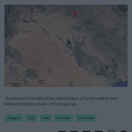
A parlamenti határozatok, ellentétben a törvényekkel, nem
bírnak kötelező erővel - írta meg a lap.
magyar
Irán
Irak
katonák
kivonulás