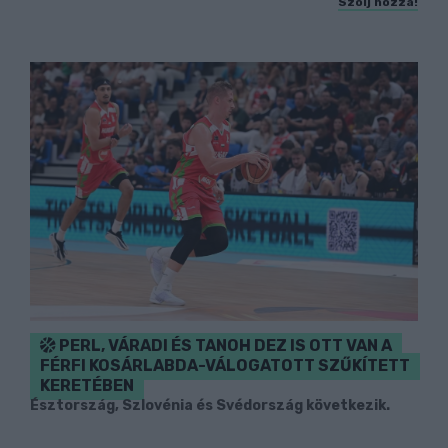
Szólj hozzá!
PERL, VÁRADI ÉS TANOH DEZ IS OTT VAN A
FÉRFI KOSÁRLABDA-VÁLOGATOTT SZŰKÍTETT
KERETÉBEN
Észtország, Szlovénia és Svédország következik.