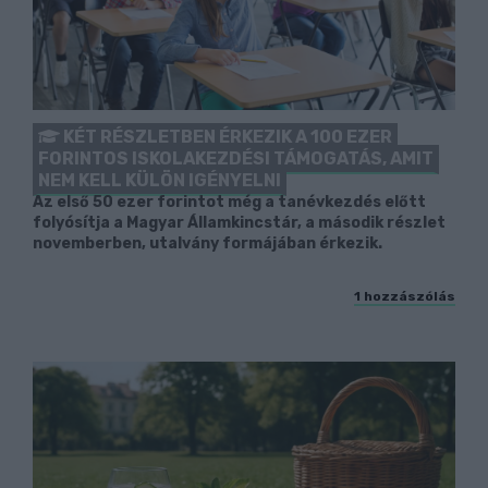
KÉT RÉSZLETBEN ÉRKEZIK A 100 EZER
FORINTOS ISKOLAKEZDÉSI TÁMOGATÁS, AMIT
NEM KELL KÜLÖN IGÉNYELNI
Az első 50 ezer forintot még a tanévkezdés előtt
folyósítja a Magyar Államkincstár, a második részlet
novemberben, utalvány formájában érkezik.
1 hozzászólás