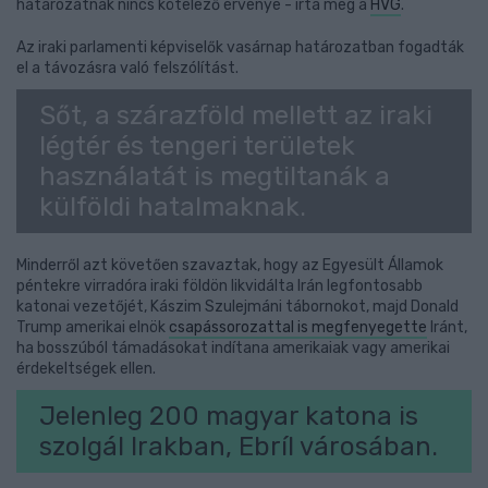
határozatnak nincs kötelező érvénye - írta meg a
HVG
.
Az iraki parlamenti képviselők vasárnap határozatban fogadták
el a távozásra való felszólítást.
Sőt, a szárazföld mellett az iraki
légtér és tengeri területek
használatát is megtiltanák a
külföldi hatalmaknak.
Minderről azt követően szavaztak, hogy az Egyesült Államok
péntekre virradóra iraki földön likvidálta Irán legfontosabb
katonai vezetőjét, Kászim Szulejmáni tábornokot, majd Donald
Trump amerikai elnök
csapássorozattal is megfenyegette
Iránt,
ha bosszúból támadásokat indítana amerikaiak vagy amerikai
érdekeltségek ellen.
Jelenleg 200 magyar katona is
szolgál Irakban, Ebríl városában.