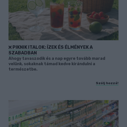
PIKNIK ITALOK: ÍZEK ÉS ÉLMÉNYEK A
SZABADBAN
Ahogy tavaszodik és a nap egyre tovább marad
velünk, sokaknak támad kedve kirándulni a
természetbe.
Szólj hozzá!