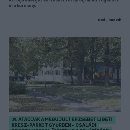
Átfogó energetikai fejlesztési programot fogadott
el a kormány.
Szólj hozzá!
ÁTADJÁK A MEGÚJULT ERZSÉBET LIGETI
KRESZ-PARKOT GYŐRBEN – CSALÁDI