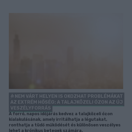
NEM VÁRT HELYEN IS OKOZHAT PROBLÉMÁKAT
AZ EXTRÉM HŐSÉG: A TALAJKÖZELI ÓZON AZ ÚJ
VESZÉLYFORRÁS
A forró, napos időjárás kedvez a talajközeli ózon
kialakulásának, amely irritálhatja a légutakat,
ronthatja a tüdő működését és különösen veszélyes
lehet a krónikus betegek számára.