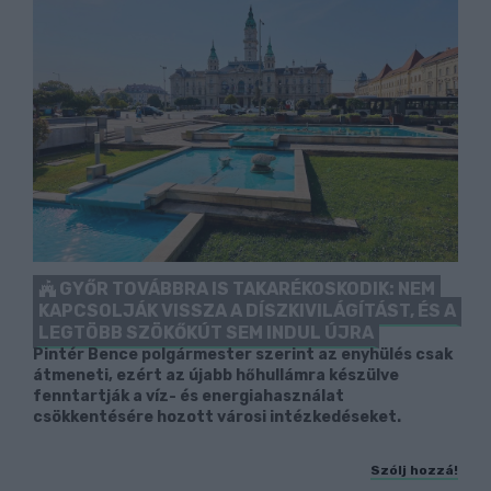
GYŐR TOVÁBBRA IS TAKARÉKOSKODIK: NEM
KAPCSOLJÁK VISSZA A DÍSZKIVILÁGÍTÁST, ÉS A
LEGTÖBB SZÖKŐKÚT SEM INDUL ÚJRA
Pintér Bence polgármester szerint az enyhülés csak
átmeneti, ezért az újabb hőhullámra készülve
fenntartják a víz- és energiahasználat
csökkentésére hozott városi intézkedéseket.
Szólj hozzá!