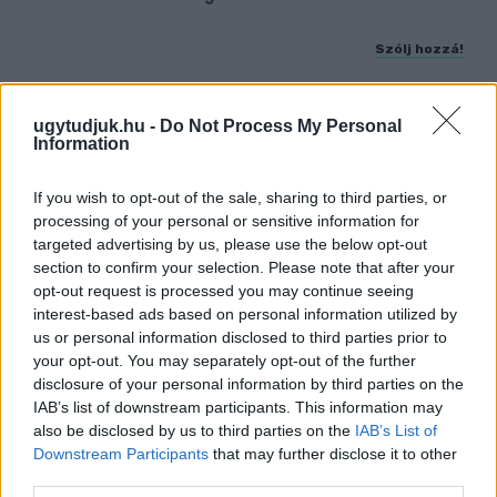
Szólj hozzá!
ugytudjuk.hu -
Do Not Process My Personal
Information
If you wish to opt-out of the sale, sharing to third parties, or
processing of your personal or sensitive information for
targeted advertising by us, please use the below opt-out
section to confirm your selection. Please note that after your
opt-out request is processed you may continue seeing
interest-based ads based on personal information utilized by
us or personal information disclosed to third parties prior to
your opt-out. You may separately opt-out of the further
disclosure of your personal information by third parties on the
IAB’s list of downstream participants. This information may
CSILLAGOK, HULLÓCSILLAGOK ÉS
also be disclosed by us to third parties on the
IAB’s List of
NAPFOGYATKOZÁS: KÜLÖNLEGES
Downstream Participants
that may further disclose it to other
CSILLAGÁSZATI PROGRAMOK JÖNNEK GYŐRBEN
third parties.
ÉS NYÚLON