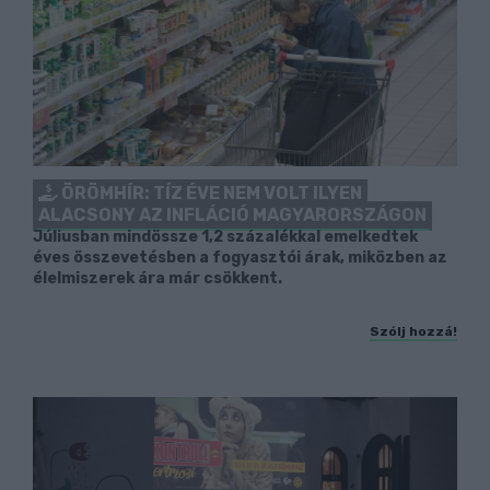
ÖRÖMHÍR: TÍZ ÉVE NEM VOLT ILYEN
ALACSONY AZ INFLÁCIÓ MAGYARORSZÁGON
Júliusban mindössze 1,2 százalékkal emelkedtek
éves összevetésben a fogyasztói árak, miközben az
élelmiszerek ára már csökkent.
Szólj hozzá!