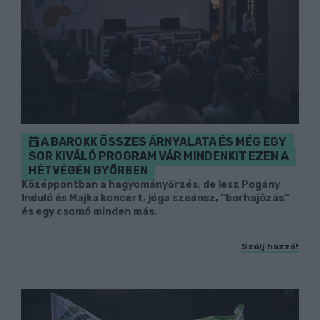
A BAROKK ÖSSZES ÁRNYALATA ÉS MÉG EGY
SOR KIVÁLÓ PROGRAM VÁR MINDENKIT EZEN A
HÉTVÉGÉN GYŐRBEN
Középpontban a hagyományőrzés, de lesz Pogány
Induló és Majka koncert, jóga szeánsz, “borhajózás”
és egy csomó minden más.
Szólj hozzá!