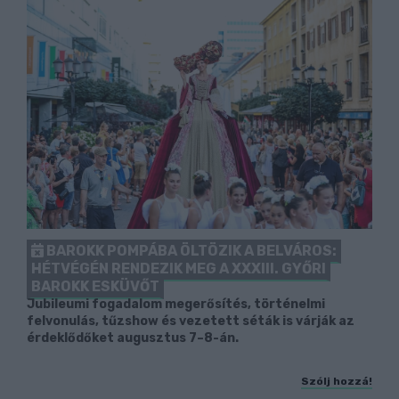
BAROKK POMPÁBA ÖLTÖZIK A BELVÁROS:
HÉTVÉGÉN RENDEZIK MEG A XXXIII. GYŐRI
BAROKK ESKÜVŐT
Jubileumi fogadalom megerősítés, történelmi
felvonulás, tűzshow és vezetett séták is várják az
érdeklődőket augusztus 7–8-án.
Szólj hozzá!