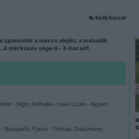
Szólj hozzá!
a spanyolok a meccs elején, a második
. A mérkőzés vége 0 - 3 maradt.
ster - Sigér, Somalia - Isael, Uzuni - Nguen
 - Busquets, Pjanic - Trincao, Griezmann,