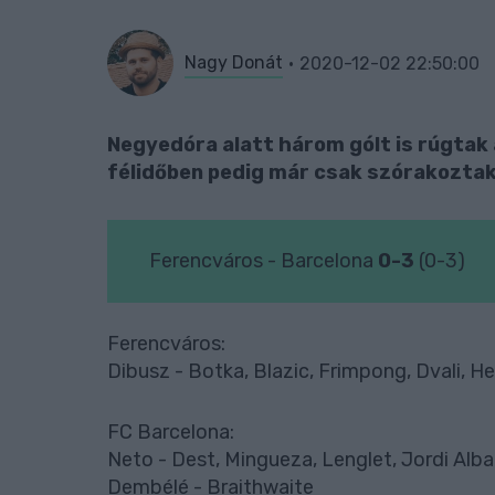
Nagy Donát
2020-12-02 22:50:00
Negyedóra alatt három gólt is rúgtak 
félidőben pedig már csak szórakoztak
Ferencváros - Barcelona
0-3
(0-3)
Ferencváros:
Dibusz - Botka, Blazic, Frimpong, Dvali, Hei
FC Barcelona:
Neto - Dest, Mingueza, Lenglet, Jordi Alba
Dembélé - Braithwaite