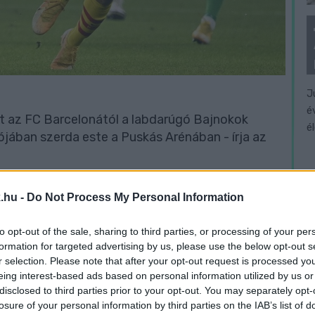
J
é
t az FC Barcelonától a labdarúgó Bajnokok
é
jában szerda este a Puskás Arénában - írja az
jesítménnyel vezető katalánok gyorsan
.hu -
Do Not Process My Personal Information
ine Griezmann, Martin Braithwaite és Ousmane
a játék után már 3-0-ra vezettek, és biztosan
to opt-out of the sale, sharing to third parties, or processing of your per
lőször nem szerzett gólt a BL főtábláján.
formation for targeted advertising by us, please use the below opt-out s
r selection. Please note that after your opt-out request is processed y
eing interest-based ads based on personal information utilized by us or
encváros jövő kedden az ukrán Dinamo Kijev
disclosed to third parties prior to your opt-out. You may separately opt-
ó tétje a kvartett harmadik helye, azaz az
losure of your personal information by third parties on the IAB’s list of