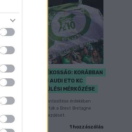
ENERGIATAKARÉKOSSÁG: KORÁBBAN
KEZDŐDIK A GYŐRI AUDI ETO KC
PÉNTEKI FELKÉSZÜLÉSI MÉRKŐZÉSE
z energiaellátás tehermentesítése érdekében
ásfél órával előrébb hozták a Brest Bretagne
andball elleni találkozó kezdését.
1 hozzászólás