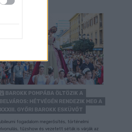
BAROKK POMPÁBA ÖLTÖZIK A
BELVÁROS: HÉTVÉGÉN RENDEZIK MEG A
XXXIII. GYŐRI BAROKK ESKÜVŐT
ubileumi fogadalom megerősítés, történelmi
elvonulás, tűzshow és vezetett séták is várják az