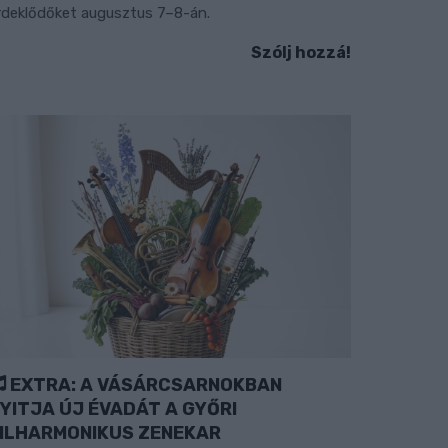
rdeklődőket augusztus 7–8-án.
Szólj hozzá!
EXTRA: A VÁSÁRCSARNOKBAN
YITJA ÚJ ÉVADÁT A GYŐRI
ILHARMONIKUS ZENEKAR