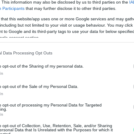
s lesz. A győztes lesz a harmadik, a döntetlen a
. This information may also be disclosed by us to third parties on the
IA
Participants
that may further disclose it to other third parties.
ég több gólos.
 that this website/app uses one or more Google services and may gath
including but not limited to your visit or usage behaviour. You may click 
ci
futball
 to Google and its third-party tags to use your data for below specifi
ogle consent section.
l Data Processing Opt Outs
o opt-out of the Sharing of my personal data.
In
K
o opt-out of the Sale of my Personal Data.
I
In
é
to opt-out of processing my Personal Data for Targeted
ing.
In
o opt-out of Collection, Use, Retention, Sale, and/or Sharing
ersonal Data that Is Unrelated with the Purposes for which it
lected.