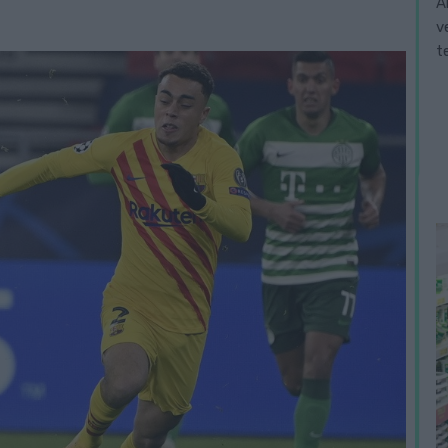
A
v
t