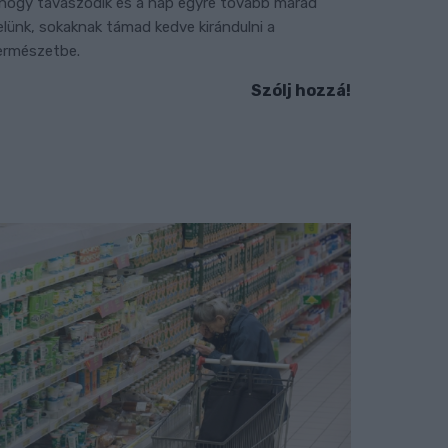
hogy tavaszodik és a nap egyre tovább marad
elünk, sokaknak támad kedve kirándulni a
ermészetbe.
Szólj hozzá!