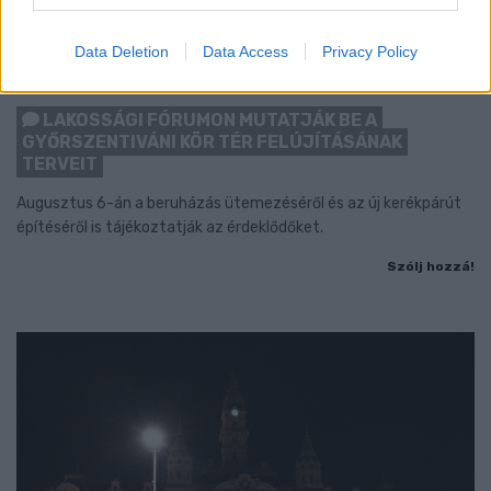
Data Deletion
Data Access
Privacy Policy
LAKOSSÁGI FÓRUMON MUTATJÁK BE A
GYŐRSZENTIVÁNI KÖR TÉR FELÚJÍTÁSÁNAK
TERVEIT
Augusztus 6-án a beruházás ütemezéséről és az új kerékpárút
építéséről is tájékoztatják az érdeklődőket.
Szólj hozzá!