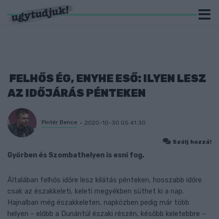
FELHŐS ÉG, ENYHE ESŐ: ILYEN LESZ
AZ IDŐJÁRÁS PÉNTEKEN
Pintér Bence
2020-10-30 05:41:30
Szólj hozzá!
Győrben és Szombathelyen is esni fog.
Általában felhős időre lesz kilátás pénteken, hosszabb időre
csak az északkeleti, keleti megyékben süthet ki a nap.
Hajnalban még északkeleten, napközben pedig már több
helyen – előbb a Dunántúl északi részén, később keletebbre –