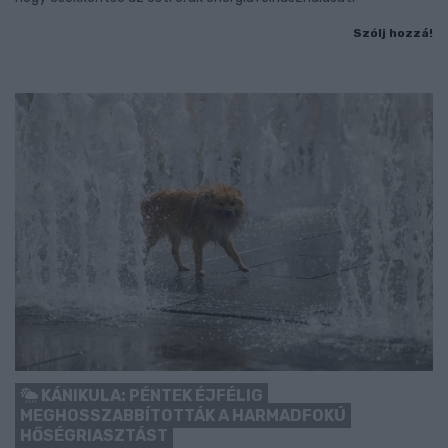
Szólj hozzá!
KÁNIKULA: PÉNTEK ÉJFÉLIG
MEGHOSSZABBÍTOTTÁK A HARMADFOKÚ
HŐSÉGRIASZTÁST