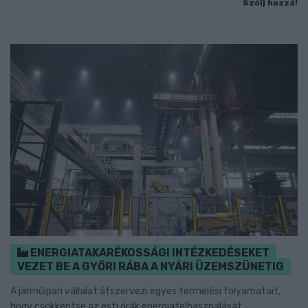
Szólj hozzá!
ENERGIATAKARÉKOSSÁGI INTÉZKEDÉSEKET
VEZET BE A GYŐRI RÁBA A NYÁRI ÜZEMSZÜNETIG
A járműipari vállalat átszervezi egyes termelési folyamatait,
hogy csökkentse az esti órák energiafelhasználását.