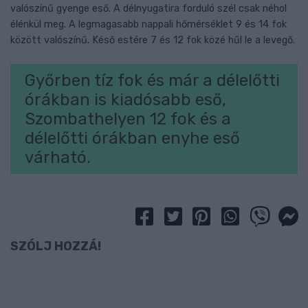
valószínű gyenge eső. A délnyugatira forduló szél csak néhol
élénkül meg. A legmagasabb nappali hőmérséklet 9 és 14 fok
között valószínű. Késő estére 7 és 12 fok közé hűl le a levegő.
Győrben tíz fok és már a délelőtti
órákban is kiadósabb eső,
Szombathelyen 12 fok és a
délelőtti órákban enyhe eső
várható.
SZÓLJ HOZZÁ!