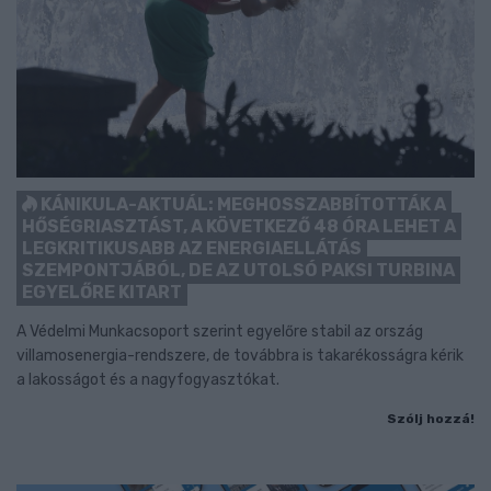
KÁNIKULA-AKTUÁL: MEGHOSSZABBÍTOTTÁK A
HŐSÉGRIASZTÁST, A KÖVETKEZŐ 48 ÓRA LEHET A
LEGKRITIKUSABB AZ ENERGIAELLÁTÁS
SZEMPONTJÁBÓL, DE AZ UTOLSÓ PAKSI TURBINA
EGYELŐRE KITART
A Védelmi Munkacsoport szerint egyelőre stabil az ország
villamosenergia-rendszere, de továbbra is takarékosságra kérik
a lakosságot és a nagyfogyasztókat.
Szólj hozzá!