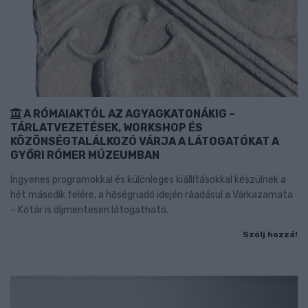
A RÓMAIAKTÓL AZ AGYAGKATONÁKIG –
TÁRLATVEZETÉSEK, WORKSHOP ÉS
KÖZÖNSÉGTALÁLKOZÓ VÁRJA A LÁTOGATÓKAT A
GYŐRI RÓMER MÚZEUMBAN
Ingyenes programokkal és különleges kiállításokkal készülnek a
hét második felére, a hőségriadó idején ráadásul a Várkazamata
– Kőtár is díjmentesen látogatható.
Szólj hozzá!