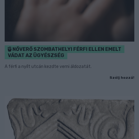
NŐVERŐ SZOMBATHELYI FÉRFI ELLEN EMELT
VÁDAT AZ ÜGYÉSZSÉG
A férfi a nyílt utcán kezdte verni áldozatát.
Szólj hozzá!