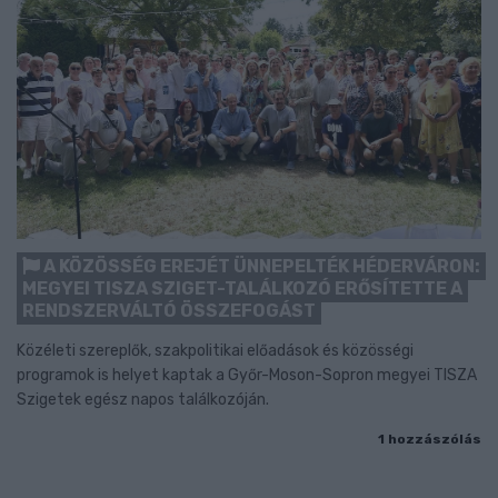
A KÖZÖSSÉG EREJÉT ÜNNEPELTÉK HÉDERVÁRON:
MEGYEI TISZA SZIGET-TALÁLKOZÓ ERŐSÍTETTE A
RENDSZERVÁLTÓ ÖSSZEFOGÁST
Közéleti szereplők, szakpolitikai előadások és közösségi
programok is helyet kaptak a Győr-Moson-Sopron megyei TISZA
Szigetek egész napos találkozóján.
1 hozzászólás