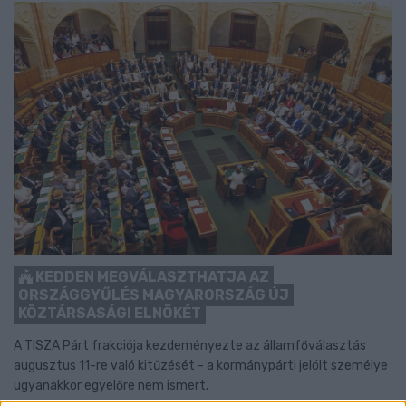
KEDDEN MEGVÁLASZTHATJA AZ
ORSZÁGGYŰLÉS MAGYARORSZÁG ÚJ
KÖZTÁRSASÁGI ELNÖKÉT
A TISZA Párt frakciója kezdeményezte az államfőválasztás
augusztus 11-re való kitűzését - a kormánypárti jelölt személye
ugyanakkor egyelőre nem ismert.