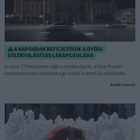
A NAPOKBAN BEFEJEZŐDIK A GYŐRI
DÍSZKIVILÁGÍTÁS LEKAPCSOLÁSA
A város 77 helyszínén zajlik a munkavégzés, a Győr Projekt
kezelésében lévő épületek egy részét is érinti az intézkedés.
Szólj hozzá!