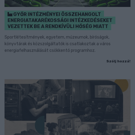
GYŐR INTÉZMÉNYEI ÖSSZEHANGOLT
ENERGIATAKARÉKOSSÁGI INTÉZKEDÉSEKET
VEZETTEK BE A RENDKÍVÜLI HŐSÉG MIATT
Sportlétesítmények, egyetem, múzeumok, bíróságok,
könyvtárak és közszolgáltatók is csatlakoztak a város
energiafelhasználását csökkentő programhoz.
Szólj hozzá!