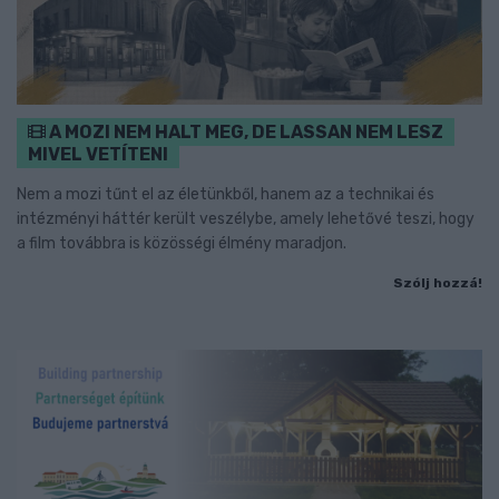
A MOZI NEM HALT MEG, DE LASSAN NEM LESZ
MIVEL VETÍTENI
Nem a mozi tűnt el az életünkből, hanem az a technikai és
intézményi háttér került veszélybe, amely lehetővé teszi, hogy
a film továbbra is közösségi élmény maradjon.
Szólj hozzá!