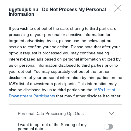
Szólj hozzá!
ugytudjuk.hu -
Do Not Process My Personal
Information
If you wish to opt-out of the sale, sharing to third parties, or
processing of your personal or sensitive information for
targeted advertising by us, please use the below opt-out
section to confirm your selection. Please note that after your
opt-out request is processed you may continue seeing
interest-based ads based on personal information utilized by
us or personal information disclosed to third parties prior to
your opt-out. You may separately opt-out of the further
disclosure of your personal information by third parties on the
IAB’s list of downstream participants. This information may
also be disclosed by us to third parties on the
IAB’s List of
Downstream Participants
that may further disclose it to other
third parties.
SZAKÉRTŐ A DUNA ALACSONY VÍZÁLLÁSÁRÓL: A
Please note that this website/app uses one or more Google
Personal Data Processing Opt Outs
VÍZLÉPCSŐ SEM CSODASZER ÖNMAGÁBAN, A
services and may gather and store information including but
KLÍMAVÁLTOZÁS MIATT ÚJ SZEMLÉLETRE VAN
not limited to your visit or usage behaviour. You may click to
I want to opt-out of the Sharing of my
SZÜKSÉG
personal data.
grant or deny consent to Google and its third-party tags to