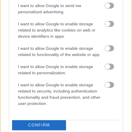
MEGRÁZÓ VIDEÓ BÁBOLNÁRÓL: HAJLÉKTALAN
I want to allow Google to send me
FÉRFIT BÁNTALMAZTAK ÉS ALÁZTAK MEG - HELYI
personalized advertising.
INFORMÁCIÓINK SZERINT A RENDŐRSÉG MÁR
INTÉZKEDIK AZ ÜGYBEN
I want to allow Google to enable storage
related to analytics like cookies on web or
A felvételen egy padon alvó férfit ütnek meg, majd arra
device identifiers in apps.
kényszerítik, hogy térdre ereszkedve megcsókolja egyikük
bakancsát.
I want to allow Google to enable storage
related to functionality of the website or app.
1 hozzászólás
I want to allow Google to enable storage
related to personalization.
I want to allow Google to enable storage
related to security, including authentication
functionality and fraud prevention, and other
user protection.
CONFIRM