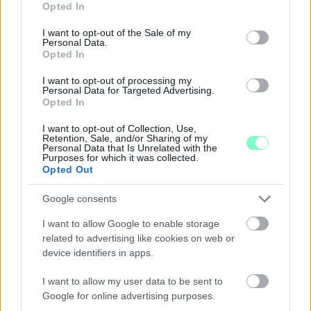
Opted In
use your data for below specified purposes in below Google
A BME vízmérnöke szerint a Paksi Atomerőmű helyzetére sem
consent section.
jelentene automatikus megoldást egy új dunai vízlépcső - a jövő
I want to opt-out of the Sale of my
Personal Data.
vízgazdálkodását pedig már a klímamodellekre kell alapozni.
Opted In
Szólj hozzá!
I want to opt-out of processing my
Personal Data for Targeted Advertising.
Opted In
I want to opt-out of Collection, Use,
Retention, Sale, and/or Sharing of my
Personal Data that Is Unrelated with the
Purposes for which it was collected.
Opted Out
Google consents
I want to allow Google to enable storage
related to advertising like cookies on web or
device identifiers in apps.
I want to allow my user data to be sent to
Google for online advertising purposes.