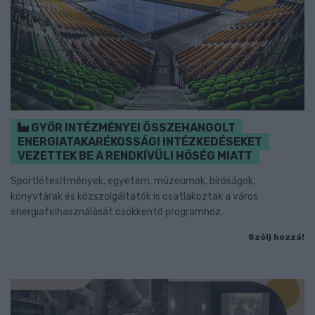
GYŐR INTÉZMÉNYEI ÖSSZEHANGOLT
ENERGIATAKARÉKOSSÁGI INTÉZKEDÉSEKET
VEZETTEK BE A RENDKÍVÜLI HŐSÉG MIATT
Sportlétesítmények, egyetem, múzeumok, bíróságok,
könyvtárak és közszolgáltatók is csatlakoztak a város
energiafelhasználását csökkentő programhoz.
Szólj hozzá!