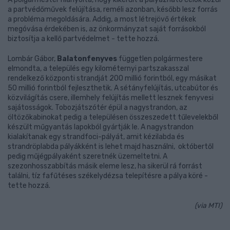
a partvédőművek felújítása, reméli azonban, később lesz forrás
a probléma megoldására. Addig, a most létrejövő értékek
megóvása érdekében is, az önkormányzat saját forrásokból
biztosítja a kellő partvédelmet - tette hozzá.
Lombár Gábor,
Balatonfenyves
független polgármestere
elmondta, a település egy kilométernyi partszakasszal
rendelkező központi strandját 200 millió forintból, egy másikat
50 millió forintból fejleszthetik. A sétányfelújítás, utcabútor és
közvilágítás csere, illemhely felújítás mellett lesznek fenyvesi
sajátosságok. Tobozjátszótér épül a nagystrandon, az
öltözőkabinokat pedig a településen összeszedett tűlevelekből
készült műgyantás lapokból gyártják le. A nagystrandon
kialakítanak egy strandfoci-pályát, amit kézilabda és
strandröplabda pályákként is lehet majd használni, októbertől
pedig műjégpályaként szeretnék üzemeltetni. A
szezonhosszabbítás másik eleme lesz, ha sikerül rá forrást
találni, tíz fafűtéses székelydézsa telepítésre a pálya köré -
tette hozzá.
(via MTI)