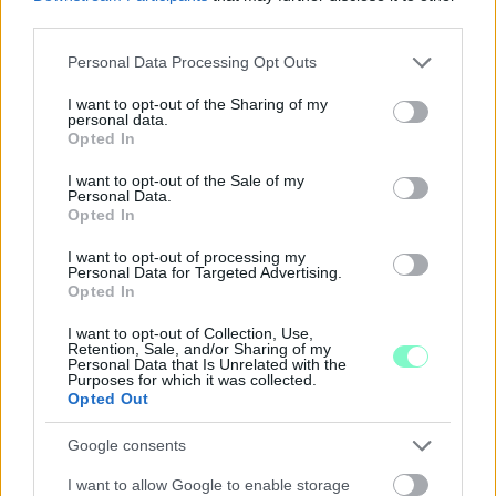
third parties.
Please note that this website/app uses one or more Google
Personal Data Processing Opt Outs
services and may gather and store information including but
not limited to your visit or usage behaviour. You may click to
I want to opt-out of the Sharing of my
personal data.
grant or deny consent to Google and its third-party tags to
Opted In
use your data for below specified purposes in below Google
MEGRÁZÓ VIDEÓ BÁBOLNÁRÓL: HAJLÉKTALAN
consent section.
I want to opt-out of the Sale of my
FÉRFIT BÁNTALMAZTAK ÉS ALÁZTAK MEG - HELYI
Personal Data.
INFORMÁCIÓINK SZERINT A RENDŐRSÉG MÁR
Opted In
INTÉZKEDIK AZ ÜGYBEN
I want to opt-out of processing my
Personal Data for Targeted Advertising.
A felvételen egy padon alvó férfit ütnek meg, majd arra
Opted In
kényszerítik, hogy térdre ereszkedve megcsókolja egyikük
bakancsát.
I want to opt-out of Collection, Use,
Retention, Sale, and/or Sharing of my
Personal Data that Is Unrelated with the
1 hozzászólás
Purposes for which it was collected.
Opted Out
Google consents
I want to allow Google to enable storage