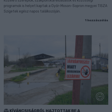
Közéleti szereplők, szakpolitikai előadások és közösségi
programok is helyet kaptak a Győr-Moson-Sopron megyei TISZA
Szigetek egész napos találkozóján.
1 hozzászólás
KÍVÁNCSISÁGBÓL HAJTOTTAK BE A