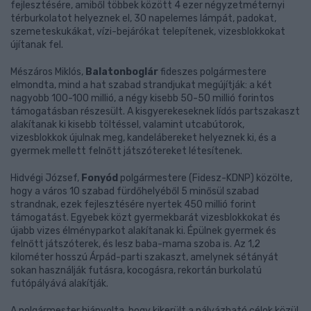
fejlesztésére, amiből többek között 4 ezer négyzetméternyi
térburkolatot helyeznek el, 30 napelemes lámpát, padokat,
szemeteskukákat, vízi-bejárókat telepítenek, vizesblokkokat
újítanak fel.
Mészáros Miklós,
Balatonboglár
fideszes polgármestere
elmondta, mind a hat szabad strandjukat megújítják: a két
nagyobb 100-100 millió, a négy kisebb 50-50 millió forintos
támogatásban részesült. A kisgyerekeseknek lídós partszakaszt
alakítanak ki kisebb töltéssel, valamint utcabútorok,
vizesblokkok újulnak meg, kandelábereket helyeznek ki, és a
gyermek mellett felnőtt játszótereket létesítenek.
Hidvégi József,
Fonyód
polgármestere (Fidesz-KDNP) közölte,
hogy a város 10 szabad fürdőhelyéből 5 minősül szabad
strandnak, ezek fejlesztésére nyertek 450 millió forint
támogatást. Egyebek közt gyermekbarát vizesblokkokat és
újabb vizes élményparkot alakítanak ki. Épülnek gyermek és
felnőtt játszóterek, és lesz baba-mama szoba is. Az 1,2
kilométer hosszú Árpád-parti szakaszt, amelynek sétányát
sokan használják futásra, kocogásra, rekortán burkolatú
futópályává alakítják.
A polgármester hiányolta, hogy kikerült a pályázható célok közül