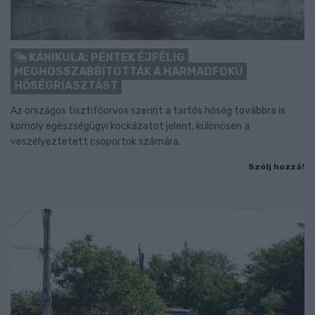
KÁNIKULA: PÉNTEK ÉJFÉLIG
MEGHOSSZABBÍTOTTÁK A HARMADFOKÚ
HŐSÉGRIASZTÁST
Az országos tisztifőorvos szerint a tartós hőség továbbra is
komoly egészségügyi kockázatot jelent, különösen a
veszélyeztetett csoportok számára.
Szólj hozzá!