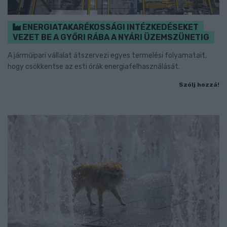
ENERGIATAKARÉKOSSÁGI INTÉZKEDÉSEKET
VEZET BE A GYŐRI RÁBA A NYÁRI ÜZEMSZÜNETIG
A járműipari vállalat átszervezi egyes termelési folyamatait,
hogy csökkentse az esti órák energiafelhasználását.
Szólj hozzá!