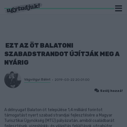
EZT AZ ÖT BALATONI
SZABADSTRANDOT ÚJÍTJÁK MEG A
NYÁRIG
Vágvölgyi Bálint
2019-03-22 20:01:00
Szólj hozzá!
A délnyugat Balaton öt települése 1,4 milliárd forintot
támogatást nyert szabad strandjai fejlesztésére a Magyar
Turisztikai Ügynökség (MTÜ) pályázatán, amiből családbarát
fejlesztések, vizesblokk- és világítás felújítások, utcabútor