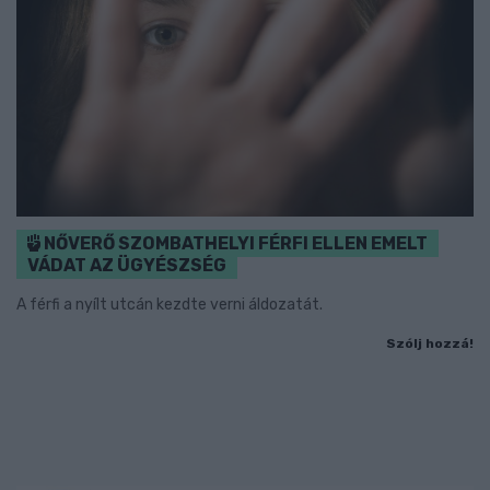
NŐVERŐ SZOMBATHELYI FÉRFI ELLEN EMELT
VÁDAT AZ ÜGYÉSZSÉG
A férfi a nyílt utcán kezdte verni áldozatát.
Szólj hozzá!