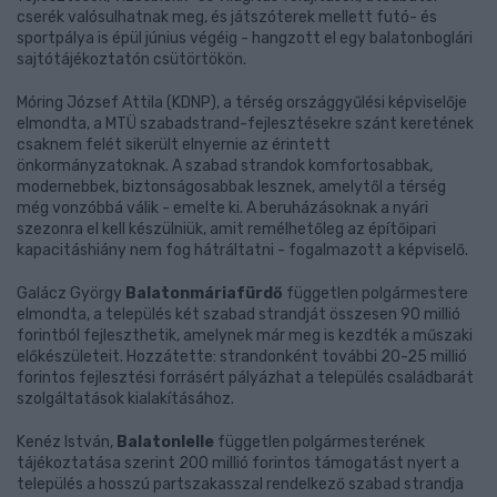
cserék valósulhatnak meg, és játszóterek mellett futó- és
sportpálya is épül június végéig - hangzott el egy balatonboglári
sajtótájékoztatón csütörtökön.
Móring József Attila (KDNP), a térség országgyűlési képviselője
elmondta, a MTÜ szabadstrand-fejlesztésekre szánt keretének
csaknem felét sikerült elnyernie az érintett
önkormányzatoknak. A szabad strandok komfortosabbak,
modernebbek, biztonságosabbak lesznek, amelytől a térség
még vonzóbbá válik - emelte ki. A beruházásoknak a nyári
szezonra el kell készülniük, amit remélhetőleg az építőipari
kapacitáshiány nem fog hátráltatni - fogalmazott a képviselő.
Galácz György
Balatonmáriafürdő
független polgármestere
elmondta, a település két szabad strandját összesen 90 millió
forintból fejleszthetik, amelynek már meg is kezdték a műszaki
előkészületeit. Hozzátette: strandonként további 20-25 millió
forintos fejlesztési forrásért pályázhat a település családbarát
szolgáltatások kialakításához.
Kenéz István,
Balatonlelle
független polgármesterének
tájékoztatása szerint 200 millió forintos támogatást nyert a
település a hosszú partszakasszal rendelkező szabad strandja