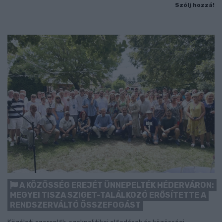
Szólj hozzá!
A KÖZÖSSÉG EREJÉT ÜNNEPELTÉK HÉDERVÁRON:
MEGYEI TISZA SZIGET-TALÁLKOZÓ ERŐSÍTETTE A
RENDSZERVÁLTÓ ÖSSZEFOGÁST