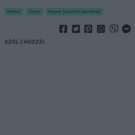
Balaton
strand
Magyar Turisztikai Ügynökség
SZÓLJ HOZZÁ!