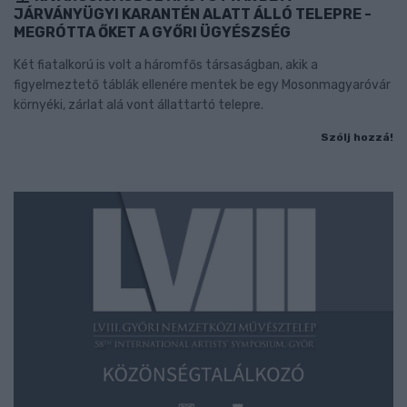
JÁRVÁNYÜGYI KARANTÉN ALATT ÁLLÓ TELEPRE -
MEGRÓTTA ŐKET A GYŐRI ÜGYÉSZSÉG
Két fiatalkorú is volt a háromfős társaságban, akik a
figyelmeztető táblák ellenére mentek be egy Mosonmagyaróvár
környéki, zárlat alá vont állattartó telepre.
Szólj hozzá!