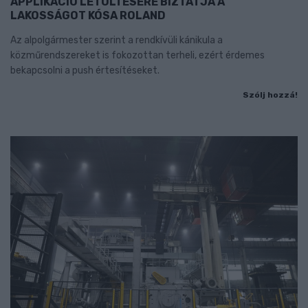
APPLIKÁCIÓ LETÖLTÉSÉRE BIZTATJA A
LAKOSSÁGOT KÓSA ROLAND
Az alpolgármester szerint a rendkívüli kánikula a
közműrendszereket is fokozottan terheli, ezért érdemes
bekapcsolni a push értesítéseket.
Szólj hozzá!