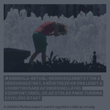
KÁNIKULA-AKTUÁL: MEGHOSSZABBÍTOTTÁK A
HŐSÉGRIASZTÁST, A KÖVETKEZŐ 48 ÓRA LEHET A
LEGKRITIKUSABB AZ ENERGIAELLÁTÁS
SZEMPONTJÁBÓL, DE AZ UTOLSÓ PAKSI TURBINA
EGYELŐRE KITART
A Védelmi Munkacsoport szerint egyelőre stabil az ország