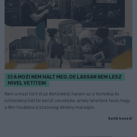
A MOZI NEM HALT MEG, DE LASSAN NEM LESZ
MIVEL VETÍTENI
Nem a mozi tűnt el az életünkből, hanem az a technikai és
intézményi háttér került veszélybe, amely lehetővé teszi, hogy
a film továbbra is közösségi élmény maradjon.
Szólj hozzá!