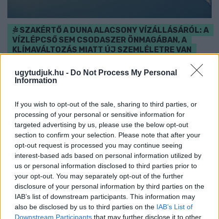
SZAKÉRTŐ A DUNA ALACSONY VÍZÁLLÁSÁRÓL: A
VÍZLÉPCSŐ SEM CSODASZER ÖNMAGÁBAN, A
KLÍMAVÁLTOZÁS MIATT ÚJ SZEMLÉLETRE VAN
SZÜKSÉG
ugytudjuk.hu -
Do Not Process My Personal
A BME vízmérnöke szerint a Paksi Atomerőmű helyzetére sem
Information
jelentene automatikus megoldást egy új dunai vízlépcső - a jövő
vízgazdálkodását pedig már a klímamodellekre kell alapozni.
If you wish to opt-out of the sale, sharing to third parties, or
processing of your personal or sensitive information for
Szólj hozzá!
targeted advertising by us, please use the below opt-out
section to confirm your selection. Please note that after your
opt-out request is processed you may continue seeing
interest-based ads based on personal information utilized by
us or personal information disclosed to third parties prior to
your opt-out. You may separately opt-out of the further
disclosure of your personal information by third parties on the
IAB’s list of downstream participants. This information may
also be disclosed by us to third parties on the
IAB’s List of
Downstream Participants
that may further disclose it to other