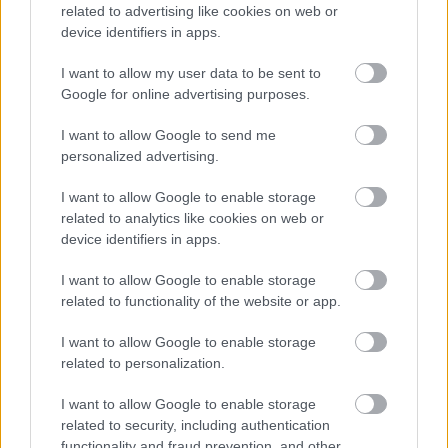
related to advertising like cookies on web or
device identifiers in apps.
I want to allow my user data to be sent to
Google for online advertising purposes.
I want to allow Google to send me
personalized advertising.
I want to allow Google to enable storage
related to analytics like cookies on web or
device identifiers in apps.
LAKOSSÁGI FÓRUMON MUTATJÁK BE A
GYŐRSZENTIVÁNI KÖR TÉR FELÚJÍTÁSÁNAK
I want to allow Google to enable storage
TERVEIT
related to functionality of the website or app.
Augusztus 6-án a beruházás ütemezéséről és az új kerékpárút
építéséről is tájékoztatják az érdeklődőket.
I want to allow Google to enable storage
related to personalization.
Szólj hozzá!
I want to allow Google to enable storage
related to security, including authentication
functionality and fraud prevention, and other