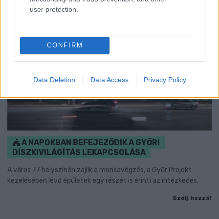
user protection.
CONFIRM
Data Deletion
Data Access
Privacy Policy
A NAPOKBAN BEFEJEZŐDIK A GYŐRI
DÍSZKIVILÁGÍTÁS LEKAPCSOLÁSA
A város 77 helyszínén zajlik a munkavégzés, a Győr Projekt
kezelésében lévő épületek egy részét is érinti az intézkedés.
Szólj hozzá!