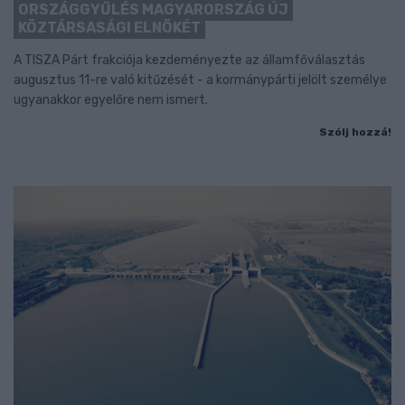
ORSZÁGGYŰLÉS MAGYARORSZÁG ÚJ
KÖZTÁRSASÁGI ELNÖKÉT
A TISZA Párt frakciója kezdeményezte az államfőválasztás
augusztus 11-re való kitűzését - a kormánypárti jelölt személye
ugyanakkor egyelőre nem ismert.
Szólj hozzá!