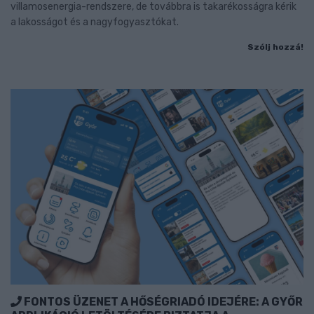
villamosenergia-rendszere, de továbbra is takarékosságra kérik
a lakosságot és a nagyfogyasztókat.
Szólj hozzá!
FONTOS ÜZENET A HŐSÉGRIADÓ IDEJÉRE: A GYŐR