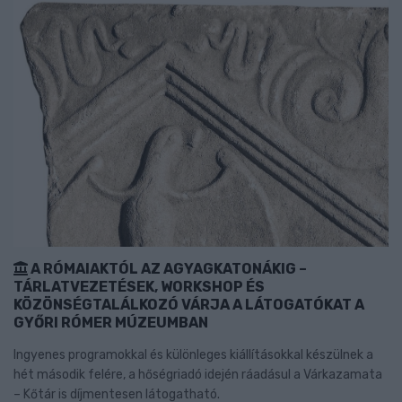
A RÓMAIAKTÓL AZ AGYAGKATONÁKIG –
TÁRLATVEZETÉSEK, WORKSHOP ÉS
KÖZÖNSÉGTALÁLKOZÓ VÁRJA A LÁTOGATÓKAT A
GYŐRI RÓMER MÚZEUMBAN
Ingyenes programokkal és különleges kiállításokkal készülnek a
hét második felére, a hőségriadó idején ráadásul a Várkazamata
– Kőtár is díjmentesen látogatható.