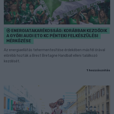
ENERGIATAKARÉKOSSÁG: KORÁBBAN KEZDŐDIK
A GYŐRI AUDI ETO KC PÉNTEKI FELKÉSZÜLÉSI
MÉRKŐZÉSE
Az energiaellátás tehermentesítése érdekében másfél órával
előrébb hozták a Brest Bretagne Handball elleni találkozó
kezdését.
1 hozzászólás