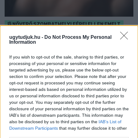
NŐVERŐ SZOMBATHELYI FÉRFI ELLEN EMELT
VÁDAT AZ ÜGYÉSZSÉG
ugytudjuk.hu -
Do Not Process My Personal
A férfi a nyílt utcán kezdte verni áldozatát.
Information
Szólj hozzá!
If you wish to opt-out of the sale, sharing to third parties, or
processing of your personal or sensitive information for
targeted advertising by us, please use the below opt-out
section to confirm your selection. Please note that after your
opt-out request is processed you may continue seeing
interest-based ads based on personal information utilized by
us or personal information disclosed to third parties prior to
your opt-out. You may separately opt-out of the further
disclosure of your personal information by third parties on the
IAB’s list of downstream participants. This information may
also be disclosed by us to third parties on the
IAB’s List of
Downstream Participants
that may further disclose it to other
third parties.