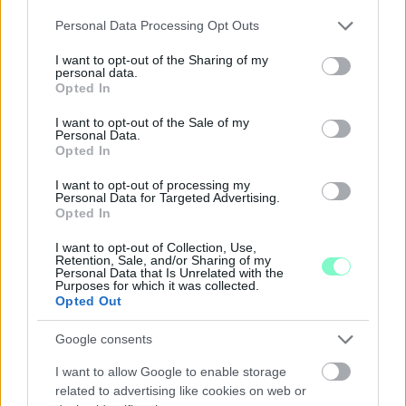
Please note that this website/app uses one or more Google
Personal Data Processing Opt Outs
services and may gather and store information including but
not limited to your visit or usage behaviour. You may click to
I want to opt-out of the Sharing of my
personal data.
A RÓMAIAKTÓL AZ AGYAGKATONÁKIG –
grant or deny consent to Google and its third-party tags to
Opted In
TÁRLATVEZETÉSEK, WORKSHOP ÉS
use your data for below specified purposes in below Google
KÖZÖNSÉGTALÁLKOZÓ VÁRJA A LÁTOGATÓKAT A
consent section.
I want to opt-out of the Sale of my
GYŐRI RÓMER MÚZEUMBAN
Personal Data.
Opted In
Ingyenes programokkal és különleges kiállításokkal készülnek a
hét második felére, a hőségriadó idején ráadásul a Várkazamata
I want to opt-out of processing my
Personal Data for Targeted Advertising.
– Kőtár is díjmentesen látogatható.
Opted In
Szólj hozzá!
I want to opt-out of Collection, Use,
Retention, Sale, and/or Sharing of my
Personal Data that Is Unrelated with the
Purposes for which it was collected.
Opted Out
Google consents
I want to allow Google to enable storage
related to advertising like cookies on web or