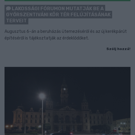
LAKOSSÁGI FÓRUMON MUTATJÁK BE A
GYŐRSZENTIVÁNI KÖR TÉR FELÚJÍTÁSÁNAK
TERVEIT
Augusztus 6-án a beruházás ütemezéséről és az új kerékpárút
építéséről is tájékoztatják az érdeklődőket.
Szólj hozzá!