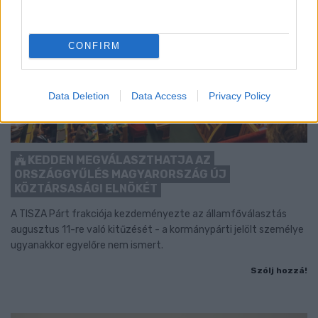
CONFIRM
Data Deletion
Data Access
Privacy Policy
KEDDEN MEGVÁLASZTHATJA AZ
ORSZÁGGYŰLÉS MAGYARORSZÁG ÚJ
KÖZTÁRSASÁGI ELNÖKÉT
A TISZA Párt frakciója kezdeményezte az államfőválasztás
augusztus 11-re való kitűzését - a kormánypárti jelölt személye
ugyanakkor egyelőre nem ismert.
Szólj hozzá!