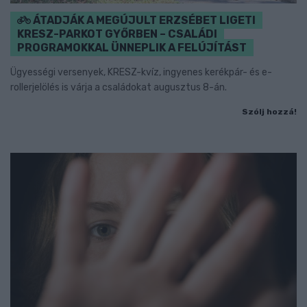
ÁTADJÁK A MEGÚJULT ERZSÉBET LIGETI
KRESZ-PARKOT GYŐRBEN – CSALÁDI
PROGRAMOKKAL ÜNNEPLIK A FELÚJÍTÁST
Ügyességi versenyek, KRESZ-kvíz, ingyenes kerékpár- és e-
rollerjelölés is várja a családokat augusztus 8-án.
Szólj hozzá!