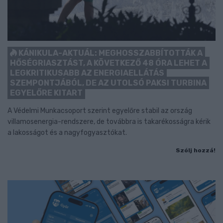
KÁNIKULA-AKTUÁL: MEGHOSSZABBÍTOTTÁK A
HŐSÉGRIASZTÁST, A KÖVETKEZŐ 48 ÓRA LEHET A
LEGKRITIKUSABB AZ ENERGIAELLÁTÁS
SZEMPONTJÁBÓL, DE AZ UTOLSÓ PAKSI TURBINA
EGYELŐRE KITART
A Védelmi Munkacsoport szerint egyelőre stabil az ország
villamosenergia-rendszere, de továbbra is takarékosságra kérik
a lakosságot és a nagyfogyasztókat.
Szólj hozzá!