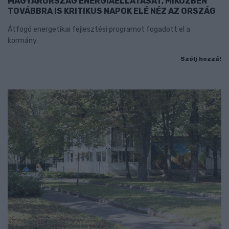
MAGYARORSZÁG ENERGIAELLÁTÁSÁT, MIKÖZBEN
TOVÁBBRA IS KRITIKUS NAPOK ELÉ NÉZ AZ ORSZÁG
Átfogó energetikai fejlesztési programot fogadott el a
kormány.
Szólj hozzá!