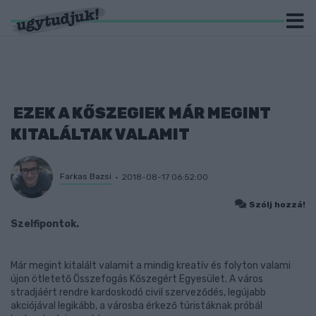
EZEK A KŐSZEGIEK MÁR MEGINT
KITALÁLTAK VALAMIT
Farkas Bazsi
2018-08-17 06:52:00
Szólj hozzá!
Szelfipontok.
Már megint kitalált valamit a mindig kreatív és folyton valami
újon ötletető Összefogás Kőszegért Egyesület. A város
stradjáért rendre kardoskodó civil szerveződés, legújabb
akciójával legikább, a városba érkező túristáknak próbál