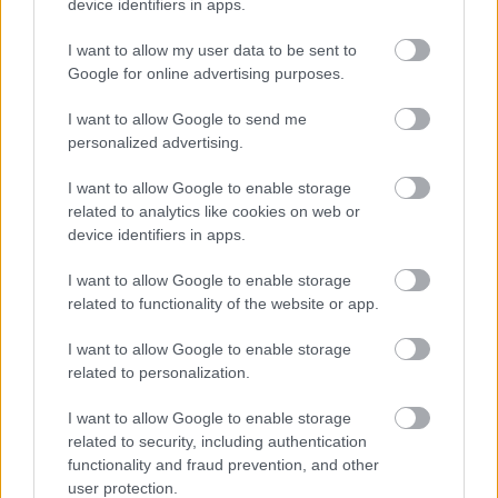
device identifiers in apps.
I want to allow my user data to be sent to
Google for online advertising purposes.
I want to allow Google to send me
personalized advertising.
I want to allow Google to enable storage
CZUNYINÉ HARCA A GMAIL ÉS AZ ÖNKÉNY ELLEN
related to analytics like cookies on web or
- LETILTOTTA A GOOGLE A VÉDVONAL LEVELEZŐ
device identifiers in apps.
FIÓKJÁT
I want to allow Google to enable storage
Nem vicc! A Fidesz maradéka tényleg egy ingyenes e-mail
related to functionality of the website or app.
szolgáltatást használt, hogy megvédje a Fidesz maradékát.
Szólj hozzá!
I want to allow Google to enable storage
related to personalization.
I want to allow Google to enable storage
related to security, including authentication
functionality and fraud prevention, and other
user protection.