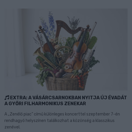
EXTRA: A VÁSÁRCSARNOKBAN NYITJA ÚJ ÉVADÁT
A GYŐRI FILHARMONIKUS ZENEKAR
A „Zenélő piac” című különleges koncerttel szeptember 7-én
rendhagyó helyszínen találkozhat a közönség a klasszikus
zenével.