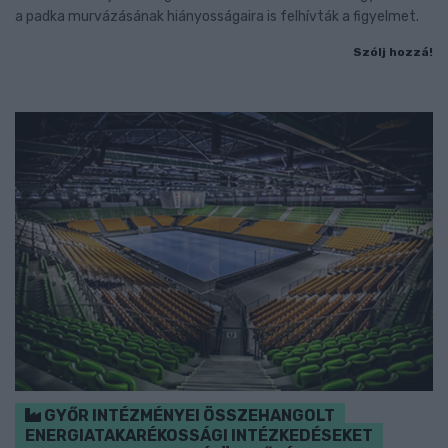
a padka murvázásának hiányosságaira is felhívták a figyelmet.
Szólj hozzá!
GYŐR INTÉZMÉNYEI ÖSSZEHANGOLT
ENERGIATAKARÉKOSSÁGI INTÉZKEDÉSEKET