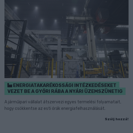
ENERGIATAKARÉKOSSÁGI INTÉZKEDÉSEKET
VEZET BE A GYŐRI RÁBA A NYÁRI ÜZEMSZÜNETIG
A járműipari vállalat átszervezi egyes termelési folyamatait,
hogy csökkentse az esti órák energiafelhasználását.
Szólj hozzá!