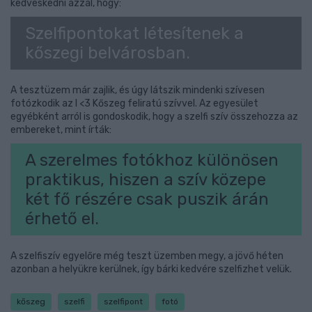
kedveskedni azzal, hogy:
Szelfipontokat létesítenek a
kőszegi belvárosban.
A tesztüzem már zajlik, és úgy látszik mindenki szívesen
fotózkodik az I <3 Kőszeg feliratú szívvel. Az egyesület
egyébként arról is gondoskodik, hogy a szelfi szív összehozza az
embereket, mint írták:
A szerelmes fotókhoz különösen
praktikus, hiszen a szív közepe
két fő részére csak puszik árán
érhető el.
A szelfiszív egyelőre még teszt üzemben megy, a jövő héten
azonban a helyükre kerülnek, így bárki kedvére szelfizhet velük.
kőszeg
szelfi
szelfipont
fotó