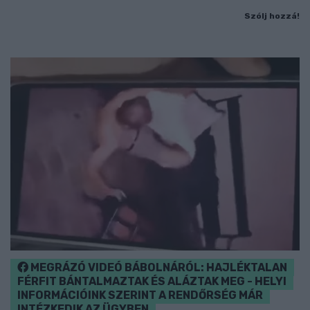
Szólj hozzá!
MEGRÁZÓ VIDEÓ BÁBOLNÁRÓL: HAJLÉKTALAN
FÉRFIT BÁNTALMAZTAK ÉS ALÁZTAK MEG - HELYI
INFORMÁCIÓINK SZERINT A RENDŐRSÉG MÁR
INTÉZKEDIK AZ ÜGYBEN