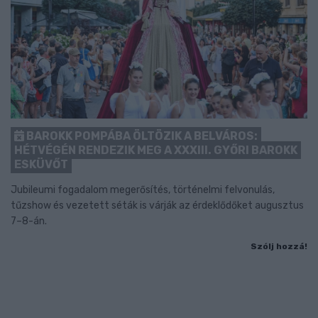
BAROKK POMPÁBA ÖLTÖZIK A BELVÁROS:
HÉTVÉGÉN RENDEZIK MEG A XXXIII. GYŐRI BAROKK
ESKÜVŐT
Jubileumi fogadalom megerősítés, történelmi felvonulás,
tűzshow és vezetett séták is várják az érdeklődőket augusztus
7–8-án.
Szólj hozzá!