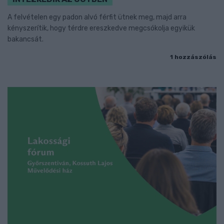
A felvételen egy padon alvó férfit ütnek meg, majd arra
kényszerítik, hogy térdre ereszkedve megcsókolja egyikük
bakancsát.
1 hozzászólás