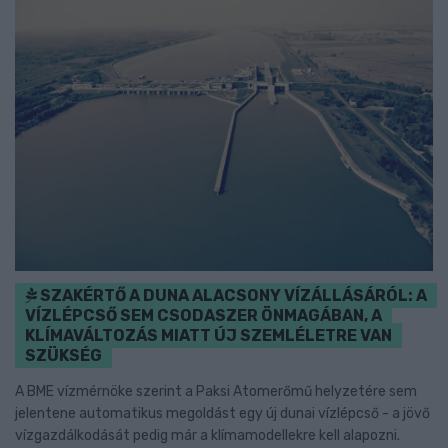
SZAKÉRTŐ A DUNA ALACSONY VÍZÁLLÁSÁRÓL: A
VÍZLÉPCSŐ SEM CSODASZER ÖNMAGÁBAN, A
KLÍMAVÁLTOZÁS MIATT ÚJ SZEMLÉLETRE VAN
SZÜKSÉG
A BME vízmérnöke szerint a Paksi Atomerőmű helyzetére sem
jelentene automatikus megoldást egy új dunai vízlépcső - a jövő
vízgazdálkodását pedig már a klímamodellekre kell alapozni.