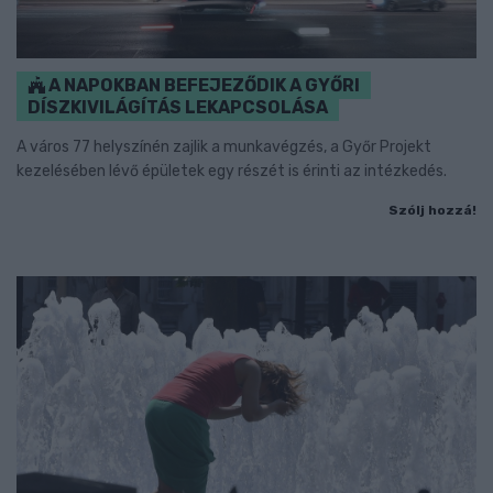
A NAPOKBAN BEFEJEZŐDIK A GYŐRI
DÍSZKIVILÁGÍTÁS LEKAPCSOLÁSA
A város 77 helyszínén zajlik a munkavégzés, a Győr Projekt
kezelésében lévő épületek egy részét is érinti az intézkedés.
Szólj hozzá!