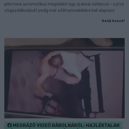
jelentene automatikus megoldást egy új dunai vízlépcső - a jövő
vízgazdálkodását pedig már a klímamodellekre kell alapozni.
Szólj hozzá!
MEGRÁZÓ VIDEÓ BÁBOLNÁRÓL: HAJLÉKTALAN