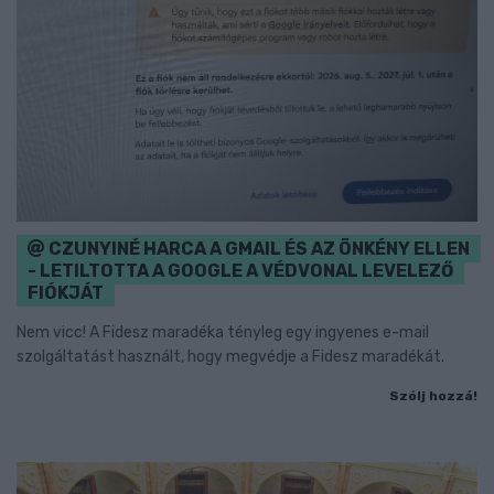
CZUNYINÉ HARCA A GMAIL ÉS AZ ÖNKÉNY ELLEN
- LETILTOTTA A GOOGLE A VÉDVONAL LEVELEZŐ
FIÓKJÁT
Nem vicc! A Fidesz maradéka tényleg egy ingyenes e-mail
szolgáltatást használt, hogy megvédje a Fidesz maradékát.
Szólj hozzá!