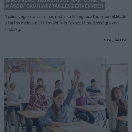
NINCS VÉGE: SZOMBATTÓL MÁR “CSAK”
MÁSODFOKÚ RIASZTÁS LESZ ÉRVÉNYBEN
A július vége óta tartó harmadfokú hőségriasztást mérséklik, de
a tartós meleg miatt továbbra is fokozott óvatosságra van
szükség.
Szólj hozzá!