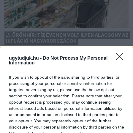
ÖRÖMHÍR: TÍZ ÉVE NEM VOLT ILYEN ALACSONY AZ
INFLÁCIÓ MAGYARORSZÁGON
Júliusban mindössze 1,2 százalékkal emelkedtek éves
ugytudjuk.hu -
Do Not Process My Personal
összevetésben a fogyasztói árak, miközben az élelmiszerek ára
Information
már csökkent.
Szólj hozzá!
If you wish to opt-out of the sale, sharing to third parties, or
processing of your personal or sensitive information for
targeted advertising by us, please use the below opt-out
section to confirm your selection. Please note that after your
opt-out request is processed you may continue seeing
interest-based ads based on personal information utilized by
us or personal information disclosed to third parties prior to
your opt-out. You may separately opt-out of the further
disclosure of your personal information by third parties on the