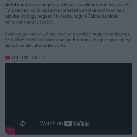
hívták meg azóta, hogy újra a Fidesz közelébe került vissza a Hír
TV. Szentesi Zöldi László műsorvezető arról kérdezte volna a
képviselőt, hogy hogyan fér össze, hogy a Jobbik baloldali
pártokkal együtt tüntet.
Jakab azzal nyitott, hogy levette a zakóját, hogy látszódjon az
EZ A TÉVÉ HAZUDIK feliratú pólója. Érdemes végignézni az egész
videót, rendkívül szórakoztató.