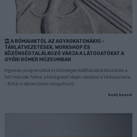
A RÓMAIAKTÓL AZ AGYAGKATONÁKIG –
TÁRLATVEZETÉSEK, WORKSHOP ÉS
KÖZÖNSÉGTALÁLKOZÓ VÁRJA A LÁTOGATÓKAT A
GYŐRI RÓMER MÚZEUMBAN
Ingyenes programokkal és különleges kiállításokkal készülnek a
hét második felére, a hőségriadó idején ráadásul a Várkazamata
– Kőtár is díjmentesen látogatható.
Szólj hozzá!