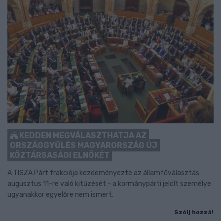
KEDDEN MEGVÁLASZTHATJA AZ
ORSZÁGGYŰLÉS MAGYARORSZÁG ÚJ
KÖZTÁRSASÁGI ELNÖKÉT
A TISZA Párt frakciója kezdeményezte az államfőválasztás
augusztus 11-re való kitűzését - a kormánypárti jelölt személye
ugyanakkor egyelőre nem ismert.
Szólj hozzá!