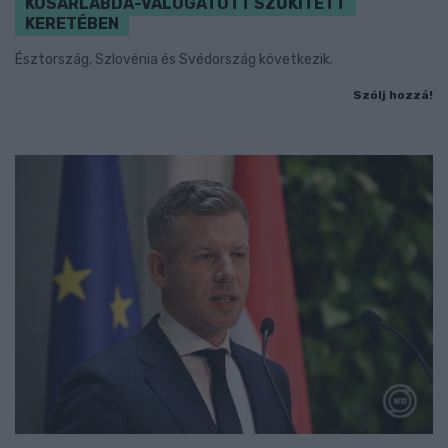
KOSÁRLABDA-VÁLOGATOTT SZŰKÍTETT
KERETÉBEN
Észtország, Szlovénia és Svédország következik.
Szólj hozzá!