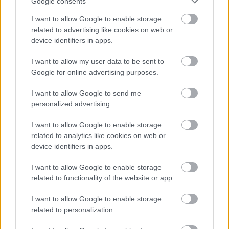
Google consents
I want to allow Google to enable storage
related to advertising like cookies on web or
device identifiers in apps.
I want to allow my user data to be sent to
Google for online advertising purposes.
I want to allow Google to send me
personalized advertising.
ENERGIATAKARÉKOSSÁG: KORÁBBAN KEZDŐDIK
I want to allow Google to enable storage
A GYŐRI AUDI ETO KC PÉNTEKI FELKÉSZÜLÉSI
related to analytics like cookies on web or
MÉRKŐZÉSE
device identifiers in apps.
Az energiaellátás tehermentesítése érdekében másfél órával
I want to allow Google to enable storage
előrébb hozták a Brest Bretagne Handball elleni találkozó
related to functionality of the website or app.
kezdését.
I want to allow Google to enable storage
1 hozzászólás
related to personalization.