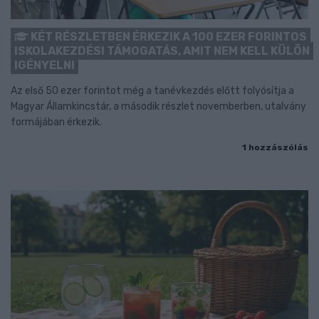
KÉT RÉSZLETBEN ÉRKEZIK A 100 EZER FORINTOS
ISKOLAKEZDÉSI TÁMOGATÁS, AMIT NEM KELL KÜLÖN
IGÉNYELNI
Az első 50 ezer forintot még a tanévkezdés előtt folyósítja a
Magyar Államkincstár, a második részlet novemberben, utalvány
formájában érkezik.
1 hozzászólás