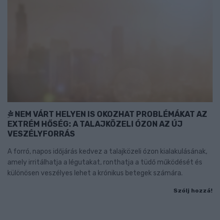
NEM VÁRT HELYEN IS OKOZHAT PROBLÉMÁKAT AZ
EXTRÉM HŐSÉG: A TALAJKÖZELI ÓZON AZ ÚJ
VESZÉLYFORRÁS
A forró, napos időjárás kedvez a talajközeli ózon kialakulásának,
amely irritálhatja a légutakat, ronthatja a tüdő működését és
különösen veszélyes lehet a krónikus betegek számára.
Szólj hozzá!