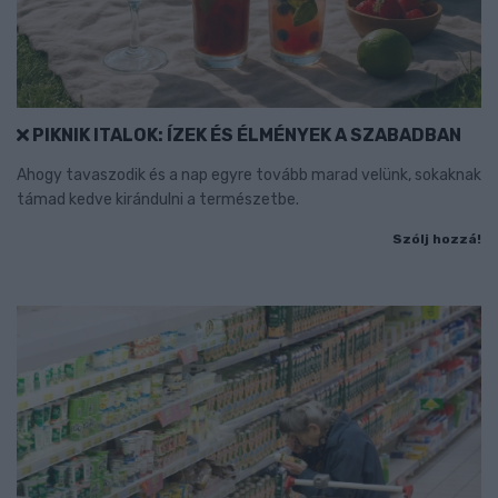
PIKNIK ITALOK: ÍZEK ÉS ÉLMÉNYEK A SZABADBAN
Ahogy tavaszodik és a nap egyre tovább marad velünk, sokaknak
támad kedve kirándulni a természetbe.
Szólj hozzá!