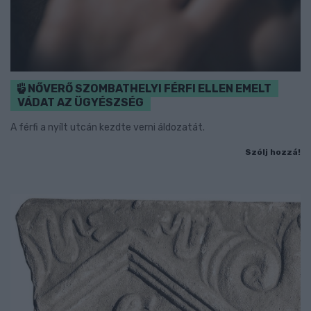
NŐVERŐ SZOMBATHELYI FÉRFI ELLEN EMELT
VÁDAT AZ ÜGYÉSZSÉG
A férfi a nyílt utcán kezdte verni áldozatát.
Szólj hozzá!