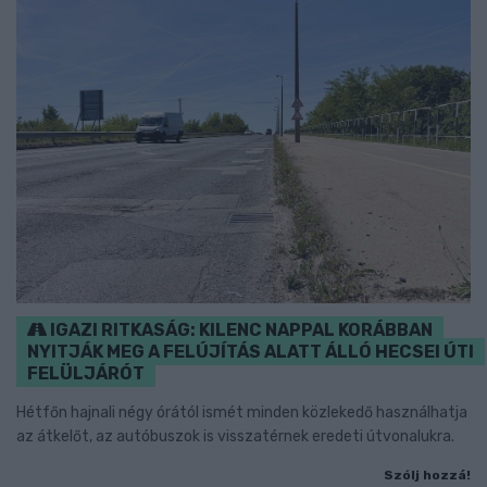
IGAZI RITKASÁG: KILENC NAPPAL KORÁBBAN
NYITJÁK MEG A FELÚJÍTÁS ALATT ÁLLÓ HECSEI ÚTI
FELÜLJÁRÓT
Hétfőn hajnali négy órától ismét minden közlekedő használhatja
az átkelőt, az autóbuszok is visszatérnek eredeti útvonalukra.
Szólj hozzá!