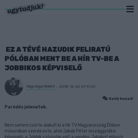
EZ A TÉVÉ HAZUDIK FELIRATÚ
PÓLÓBAN MENT BE A HÍR TV-BE A
JOBBIKOS KÉPVISELŐ
Vágvölgyi Bálint
2018-12-20 07:17:00
Szólj hozzá!
Parádés jelenetek.
Nem semmi csörte alakult ki a Hír TV Magyarország Élőben
műsorában szerda este, ahol Jakab Péter országgyűlési
képviselő, a Jobbik szóvivője volt a vendég. Jakabot először