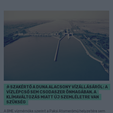
SZAKÉRTŐ A DUNA ALACSONY VÍZÁLLÁSÁRÓL: A
VÍZLÉPCSŐ SEM CSODASZER ÖNMAGÁBAN, A
KLÍMAVÁLTOZÁS MIATT ÚJ SZEMLÉLETRE VAN
SZÜKSÉG
A BME vízmérnöke szerint a Paksi Atomerőmű helyzetére sem