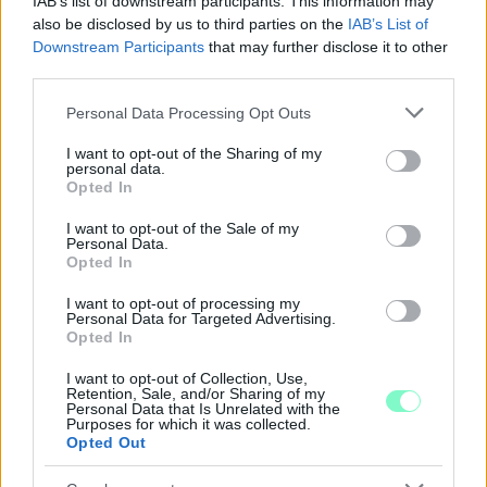
IAB’s list of downstream participants. This information may
also be disclosed by us to third parties on the
IAB’s List of
Downstream Participants
that may further disclose it to other
third parties.
Please note that this website/app uses one or more Google
Personal Data Processing Opt Outs
services and may gather and store information including but
not limited to your visit or usage behaviour. You may click to
I want to opt-out of the Sharing of my
personal data.
grant or deny consent to Google and its third-party tags to
A BAROKK ÖSSZES ÁRNYALATA ÉS MÉG EGY SOR
Opted In
use your data for below specified purposes in below Google
KIVÁLÓ PROGRAM VÁR MINDENKIT EZEN A HÉTVÉGÉN
consent section.
GYŐRBEN
I want to opt-out of the Sale of my
Personal Data.
Opted In
Középpontban a hagyományőrzés, de lesz Pogány Induló és
Majka koncert, jóga szeánsz, “borhajózás” és egy csomó minden
I want to opt-out of processing my
más.
Personal Data for Targeted Advertising.
Opted In
Szólj hozzá!
I want to opt-out of Collection, Use,
Retention, Sale, and/or Sharing of my
Personal Data that Is Unrelated with the
Purposes for which it was collected.
Opted Out