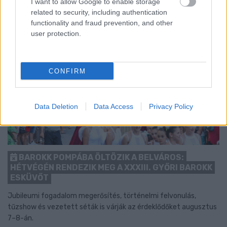
I want to allow Google to enable storage
related to security, including authentication
functionality and fraud prevention, and other
user protection.
CONFIRM
Data Deletion
Data Access
Privacy Policy
BAROKK POMPÁBA ÖLTÖZIK A BELVÁROS:
HÉTVÉGÉN RENDEZIK MEG A XXXIII. GYŐRI BAROKK
ESKÜVŐT
Jubileumi fogadalom megerősítés, történelmi felvonulás,
tűzshow és vezetett séták is várják az érdeklődőket augusztus
7–8-án.