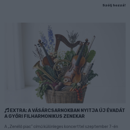
Szólj hozzá!
EXTRA: A VÁSÁRCSARNOKBAN NYITJA ÚJ ÉVADÁT
A GYŐRI FILHARMONIKUS ZENEKAR
A „Zenélő piac” című különleges koncerttel szeptember 7-én