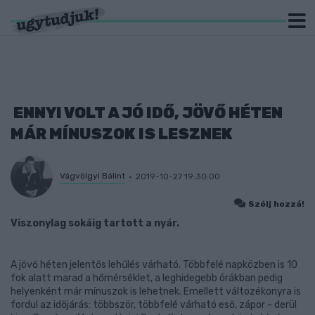
ENNYI VOLT A JÓ IDŐ, JÖVŐ HÉTEN
MÁR MÍNUSZOK IS LESZNEK
Vágvölgyi Bálint
2019-10-27 19:30:00
Szólj hozzá!
Viszonylag sokáig tartott a nyár.
A jövő héten jelentős lehűlés várható. Többfelé napközben is 10
fok alatt marad a hőmérséklet, a leghidegebb órákban pedig
helyenként már mínuszok is lehetnek. Emellett változékonyra is
fordul az időjárás: többször, többfelé várható eső, zápor - derül