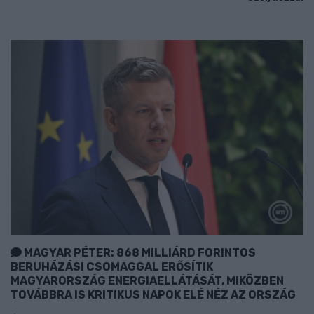
MAGYAR PÉTER: 868 MILLIÁRD FORINTOS
BERUHÁZÁSI CSOMAGGAL ERŐSÍTIK
MAGYARORSZÁG ENERGIAELLÁTÁSÁT, MIKÖZBEN
TOVÁBBRA IS KRITIKUS NAPOK ELÉ NÉZ AZ ORSZÁG