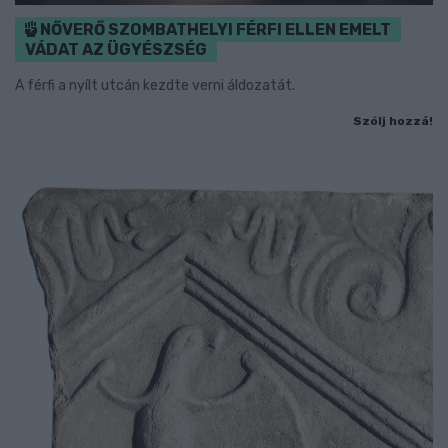
NŐVERŐ SZOMBATHELYI FÉRFI ELLEN EMELT
VÁDAT AZ ÜGYÉSZSÉG
A férfi a nyílt utcán kezdte verni áldozatát.
Szólj hozzá!