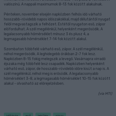
valószínű. A nappali maximumok 8-13 fok között alakulnak.
Pénteken, november elsején napközben felhős idő várható
hosszabb-rövidebb napos időszakokkal, majd délutántól nyugat
felől megvastagszik a felhőzet. Estétől nyugaton eső, zápor
előfordulhat. A szél megélénkül, helyenként megerősödik. A
legalacsonyabb hőmérséklet mínusz 3 és plusz 4, a
legmagasabb hőmérséklet 7-14 fok között alakul.
Szombaton többfelé várható eső, zápor. A szél megélénkül,
néhol megerősödik. A leghidegebb órákban 2-7 fok lesz.
Napközben 8-15 fokig melegszik a levegő. Vasárnapra virradó
éjszaka még többfelé lesz csapadék. Napközben helyenként
várható eső, zápor, de hosszabb-rövidebb időre kisüt a nap is. A
szél megélénkül, néhol meg is erősödik. A legalacsonyabb
hőmérséklet 3-8, a legmagasabb hőmérséklet 10-15 fok között
alakul - olvasható az előrejelzésben.
(via MTI)
időjárás
eső
lehűlés
zápor