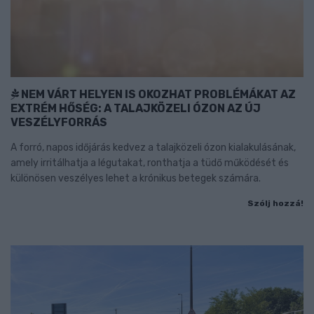
NEM VÁRT HELYEN IS OKOZHAT PROBLÉMÁKAT AZ
EXTRÉM HŐSÉG: A TALAJKÖZELI ÓZON AZ ÚJ
VESZÉLYFORRÁS
A forró, napos időjárás kedvez a talajközeli ózon kialakulásának,
amely irritálhatja a légutakat, ronthatja a tüdő működését és
különösen veszélyes lehet a krónikus betegek számára.
Szólj hozzá!