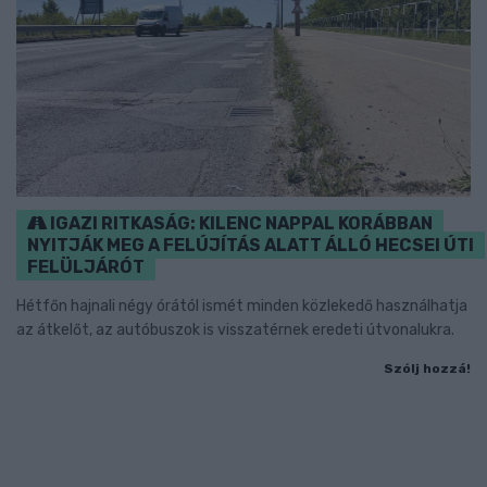
IGAZI RITKASÁG: KILENC NAPPAL KORÁBBAN
NYITJÁK MEG A FELÚJÍTÁS ALATT ÁLLÓ HECSEI ÚTI
FELÜLJÁRÓT
Hétfőn hajnali négy órától ismét minden közlekedő használhatja
az átkelőt, az autóbuszok is visszatérnek eredeti útvonalukra.
Szólj hozzá!