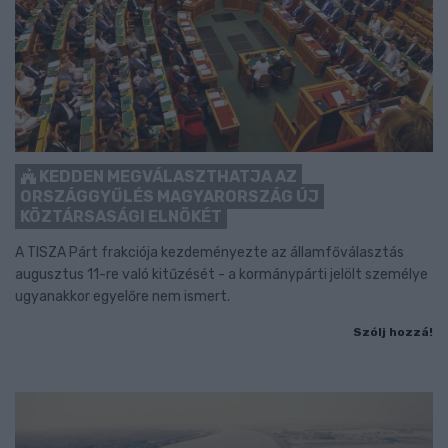
KEDDEN MEGVÁLASZTHATJA AZ
ORSZÁGGYŰLÉS MAGYARORSZÁG ÚJ
KÖZTÁRSASÁGI ELNÖKÉT
A TISZA Párt frakciója kezdeményezte az államfőválasztás
augusztus 11-re való kitűzését - a kormánypárti jelölt személye
ugyanakkor egyelőre nem ismert.
Szólj hozzá!