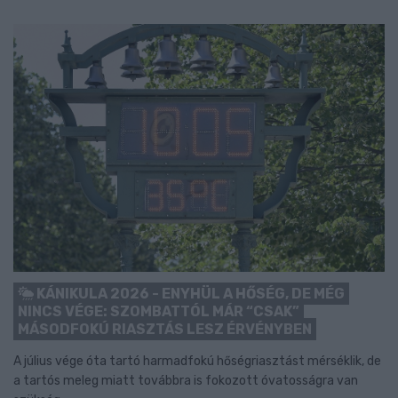
KÁNIKULA 2026 - ENYHÜL A HŐSÉG, DE MÉG
NINCS VÉGE: SZOMBATTÓL MÁR “CSAK”
MÁSODFOKÚ RIASZTÁS LESZ ÉRVÉNYBEN
A július vége óta tartó harmadfokú hőségriasztást mérséklik, de
a tartós meleg miatt továbbra is fokozott óvatosságra van