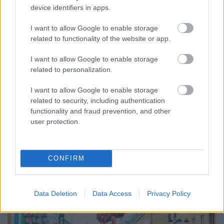
device identifiers in apps.
I want to allow Google to enable storage
related to functionality of the website or app.
I want to allow Google to enable storage
related to personalization.
ENERGIATAKARÉKOSSÁG: KORÁBBAN KEZDŐDIK
A GYŐRI AUDI ETO KC PÉNTEKI FELKÉSZÜLÉSI
I want to allow Google to enable storage
MÉRKŐZÉSE
related to security, including authentication
Az energiaellátás tehermentesítése érdekében másfél órával
functionality and fraud prevention, and other
előrébb hozták a Brest Bretagne Handball elleni találkozó
user protection.
kezdését.
1 hozzászólás
CONFIRM
Data Deletion
Data Access
Privacy Policy