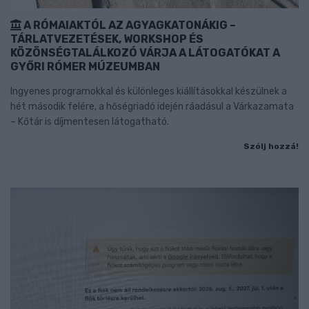
A RÓMAIAKTÓL AZ AGYAGKATONÁKIG –
TÁRLATVEZETÉSEK, WORKSHOP ÉS
KÖZÖNSÉGTALÁLKOZÓ VÁRJA A LÁTOGATÓKAT A
GYŐRI RÓMER MÚZEUMBAN
Ingyenes programokkal és különleges kiállításokkal készülnek a
hét második felére, a hőségriadó idején ráadásul a Várkazamata
– Kőtár is díjmentesen látogatható.
Szólj hozzá!