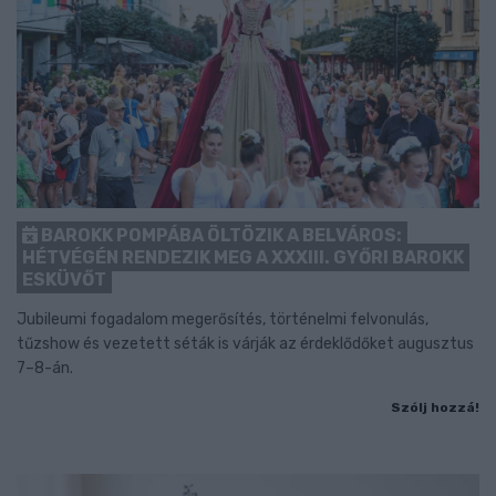
BAROKK POMPÁBA ÖLTÖZIK A BELVÁROS:
HÉTVÉGÉN RENDEZIK MEG A XXXIII. GYŐRI BAROKK
ESKÜVŐT
Jubileumi fogadalom megerősítés, történelmi felvonulás,
tűzshow és vezetett séták is várják az érdeklődőket augusztus
7–8-án.
Szólj hozzá!