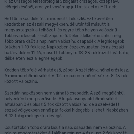
ki az Országos Meteorológiai Szolgálat országos, középtávú
előrejelzéséből, amelyet vasárnap juttattak el az MTI-nek.
Hétfőn a köd délelőtt mindenütt feloszlik. Ezt követően
kezdetben az északi megyékben, délutántól másutt is
megvastagszik a felhőzet, és egyre több helyen valószínű -
többnyire kisebb - eső, záporeső. Délen, délkeleten, ahol még
több órára kisüt a nap, nem valószínű csapadék. A leghidegebb
órákban 1-10 fok lesz. Napközben északnyugaton és az északi
határvidéken 11-16, másutt többnyire 18-23 fok között várható,
délkeleten lesz a legmelegebb.
Kedden többfelé várható eső, zápor. A szél élénk, néhol erős lesz.
A minimumhőmérséklet 6-12, a maximumhőmérséklet 8-13 fok
között valószínű.
Szerdán napközben nem várható csapadék. A szél megélénkül,
helyenként meg is erősödik. A legalacsonyabb hőmérséklet
általában 0 és plusz 5 fok között valószínű, de a szélvédett
északi völgyekben ennél pár fokkal hidegebb is lehet. Napközben
8-12 fokig melegszik a levegő.
Csütörtökön több órára kisüt a nap, csapadék nem valószínű. A
minimumhőmérséklet általában mínusz 4 és plusz 2 fok között