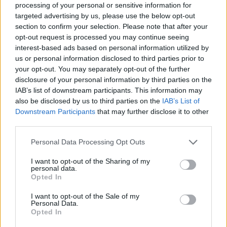
processing of your personal or sensitive information for
ÖRÖMHÍR: TÍZ ÉVE NEM VOLT ILYEN ALACSONY AZ
targeted advertising by us, please use the below opt-out
INFLÁCIÓ MAGYARORSZÁGON
section to confirm your selection. Please note that after your
opt-out request is processed you may continue seeing
Júliusban mindössze 1,2 százalékkal emelkedtek éves
interest-based ads based on personal information utilized by
összevetésben a fogyasztói árak, miközben az élelmiszerek ára
us or personal information disclosed to third parties prior to
már csökkent.
your opt-out. You may separately opt-out of the further
disclosure of your personal information by third parties on the
Szólj hozzá!
IAB’s list of downstream participants. This information may
also be disclosed by us to third parties on the
IAB’s List of
Downstream Participants
that may further disclose it to other
third parties.
Please note that this website/app uses one or more Google
Personal Data Processing Opt Outs
services and may gather and store information including but
not limited to your visit or usage behaviour. You may click to
I want to opt-out of the Sharing of my
personal data.
grant or deny consent to Google and its third-party tags to
Opted In
use your data for below specified purposes in below Google
consent section.
I want to opt-out of the Sale of my
Personal Data.
Opted In