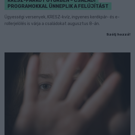
KRESZ-PARKOT GYŐRBEN – CSALÁDI
PROGRAMOKKAL ÜNNEPLIK A FELÚJÍTÁST
Ügyességi versenyek, KRESZ-kvíz, ingyenes kerékpár- és e-
rollerjelölés is várja a családokat augusztus 8-án.
Szólj hozzá!