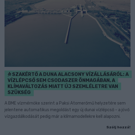
SZAKÉRTŐ A DUNA ALACSONY VÍZÁLLÁSÁRÓL: A
VÍZLÉPCSŐ SEM CSODASZER ÖNMAGÁBAN, A
KLÍMAVÁLTOZÁS MIATT ÚJ SZEMLÉLETRE VAN
SZÜKSÉG
A BME vízmérnöke szerint a Paksi Atomerőmű helyzetére sem
jelentene automatikus megoldást egy új dunai vízlépcső - a jövő
vízgazdálkodását pedig már a klímamodellekre kell alapozni.
Szólj hozzá!