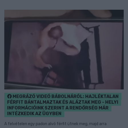
MEGRÁZÓ VIDEÓ BÁBOLNÁRÓL: HAJLÉKTALAN
FÉRFIT BÁNTALMAZTAK ÉS ALÁZTAK MEG - HELYI
INFORMÁCIÓINK SZERINT A RENDŐRSÉG MÁR
INTÉZKEDIK AZ ÜGYBEN
A felvételen egy padon alvó férfit ütnek meg, majd arra