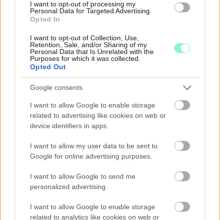
I want to opt-out of processing my
Personal Data for Targeted Advertising.
Opted In
A BAROKK ÖSSZES ÁRNYALATA ÉS MÉG EGY SOR
I want to opt-out of Collection, Use,
KIVÁLÓ PROGRAM VÁR MINDENKIT EZEN A HÉTVÉGÉN
Retention, Sale, and/or Sharing of my
Personal Data that Is Unrelated with the
GYŐRBEN
Purposes for which it was collected.
Opted Out
Középpontban a hagyományőrzés, de lesz Pogány Induló és
Majka koncert, jóga szeánsz, “borhajózás” és egy csomó minden
Google consents
más.
I want to allow Google to enable storage
Szólj hozzá!
related to advertising like cookies on web or
device identifiers in apps.
I want to allow my user data to be sent to
Google for online advertising purposes.
I want to allow Google to send me
personalized advertising.
I want to allow Google to enable storage
related to analytics like cookies on web or