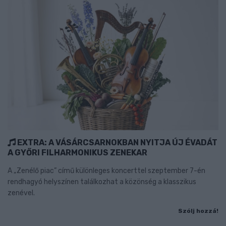
EXTRA: A VÁSÁRCSARNOKBAN NYITJA ÚJ ÉVADÁT
A GYŐRI FILHARMONIKUS ZENEKAR
A „Zenélő piac” című különleges koncerttel szeptember 7-én
rendhagyó helyszínen találkozhat a közönség a klasszikus
zenével.
Szólj hozzá!