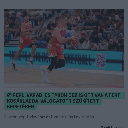
PERL, VÁRADI ÉS TANOH DEZ IS OTT VAN A FÉRFI
KOSÁRLABDA-VÁLOGATOTT SZŰKÍTETT
KERETÉBEN
Észtország, Szlovénia és Svédország következik.
Szólj hozzá!