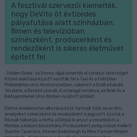
A fesztivál szervezői kiemelték,
hogy DeVito öt évtizedes
pályafutása alatt színházban,
filmen és televízióban
színészként, producerként és
rendezőként is sikeres életművet
épített fel
. Golden Globe- és Emmy-díjjal ismerték el színészi tehetségét.
Kitűnő alakításai között sorolták fel a Taxi és a Felhőtlen
Philadelphia című tévésorozatban, valamint a Száll a kakukk
fészkére, a Becéző szavak, A smaragd románca, az Ikrek és a
Bádogemberek című filmben nyújtott játékát.
DeVito emlékezetes alkotásai közé tartozik több olyan film,
amelyeket színészként és rendezőként is jegyzett, köztük a
Rózsák háborúja, a Hoffa, a Dobjuk ki anyut a vonatból és a
Matilda, a kiskorú boszorkány. Producerként pedig mások mellett
Quentin Tarantino, Steven Soderbergh és Milos Forman filmjein