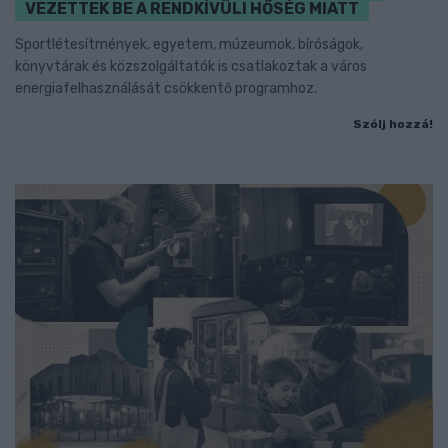
VEZETTEK BE A RENDKÍVÜLI HŐSÉG MIATT
Sportlétesítmények, egyetem, múzeumok, bíróságok,
könyvtárak és közszolgáltatók is csatlakoztak a város
energiafelhasználását csökkentő programhoz.
Szólj hozzá!