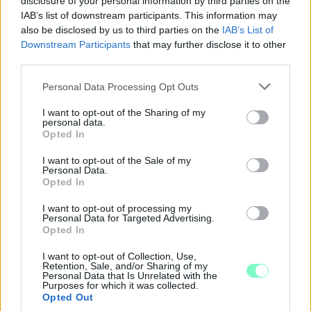
disclosure of your personal information by third parties on the
IAB’s list of downstream participants. This information may
also be disclosed by us to third parties on the
IAB’s List of
Downstream Participants
that may further disclose it to other
third parties.
Please note that this website/app uses one or more Google
Personal Data Processing Opt Outs
services and may gather and store information including but
not limited to your visit or usage behaviour. You may click to
I want to opt-out of the Sharing of my
personal data.
grant or deny consent to Google and its third-party tags to
Opted In
use your data for below specified purposes in below Google
consent section.
I want to opt-out of the Sale of my
Personal Data.
Opted In
SZAKÉRTŐ A DUNA ALACSONY VÍZÁLLÁSÁRÓL: A
I want to opt-out of processing my
Personal Data for Targeted Advertising.
VÍZLÉPCSŐ SEM CSODASZER ÖNMAGÁBAN, A
Opted In
KLÍMAVÁLTOZÁS MIATT ÚJ SZEMLÉLETRE VAN
SZÜKSÉG
I want to opt-out of Collection, Use,
Retention, Sale, and/or Sharing of my
A BME vízmérnöke szerint a Paksi Atomerőmű helyzetére sem
Personal Data that Is Unrelated with the
Purposes for which it was collected.
jelentene automatikus megoldást egy új dunai vízlépcső - a jövő
Opted Out
vízgazdálkodását pedig már a klímamodellekre kell alapozni.