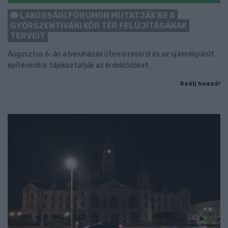
LAKOSSÁGI FÓRUMON MUTATJÁK BE A
GYŐRSZENTIVÁNI KÖR TÉR FELÚJÍTÁSÁNAK
TERVEIT
Augusztus 6-án a beruházás ütemezéséről és az új kerékpárút
építéséről is tájékoztatják az érdeklődőket.
Szólj hozzá!