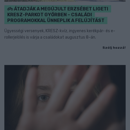
ÁTADJÁK A MEGÚJULT ERZSÉBET LIGETI
KRESZ-PARKOT GYŐRBEN – CSALÁDI
PROGRAMOKKAL ÜNNEPLIK A FELÚJÍTÁST
Ügyességi versenyek, KRESZ-kvíz, ingyenes kerékpár- és e-
rollerjelölés is várja a családokat augusztus 8-án.
Szólj hozzá!