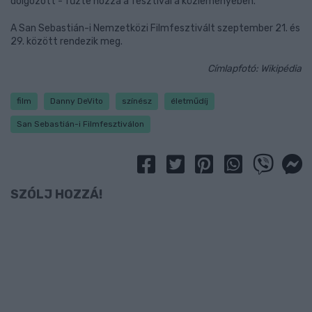
dolgozott - fűzte hozzá a fesztivál a közleményében.
A San Sebastián-i Nemzetközi Filmfesztivált szeptember 21. és
29. között rendezik meg.
Címlapfotó: Wikipédia
film
Danny DeVito
színész
életműdíj
San Sebastián-i Filmfesztiválon
SZÓLJ HOZZÁ!