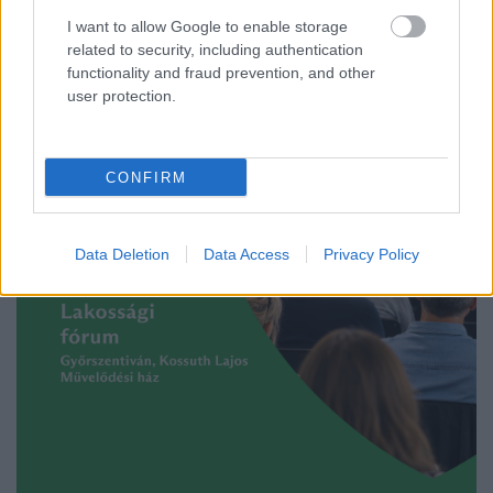
I want to allow Google to enable storage
A felvételen egy padon alvó férfit ütnek meg, majd arra
related to security, including authentication
kényszerítik, hogy térdre ereszkedve megcsókolja egyikük
functionality and fraud prevention, and other
bakancsát.
user protection.
1 hozzászólás
CONFIRM
Data Deletion
Data Access
Privacy Policy