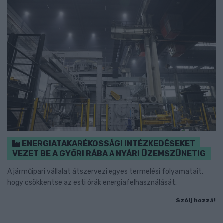
ENERGIATAKARÉKOSSÁGI INTÉZKEDÉSEKET
VEZET BE A GYŐRI RÁBA A NYÁRI ÜZEMSZÜNETIG
A járműipari vállalat átszervezi egyes termelési folyamatait,
hogy csökkentse az esti órák energiafelhasználását.
Szólj hozzá!