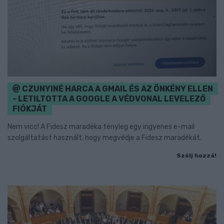
CZUNYINÉ HARCA A GMAIL ÉS AZ ÖNKÉNY ELLEN
- LETILTOTTA A GOOGLE A VÉDVONAL LEVELEZŐ
FIÓKJÁT
Nem vicc! A Fidesz maradéka tényleg egy ingyenes e-mail
szolgáltatást használt, hogy megvédje a Fidesz maradékát.
Szólj hozzá!