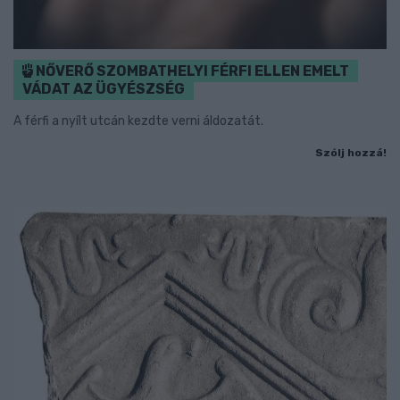
NŐVERŐ SZOMBATHELYI FÉRFI ELLEN EMELT
VÁDAT AZ ÜGYÉSZSÉG
A férfi a nyílt utcán kezdte verni áldozatát.
Szólj hozzá!