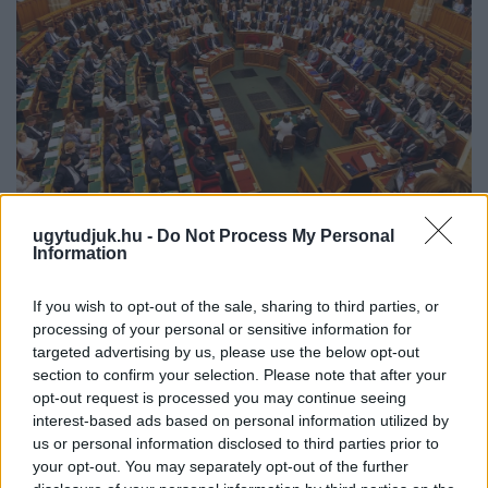
ugytudjuk.hu -
Do Not Process My Personal
KEDDEN MEGVÁLASZTHATJA AZ
Information
ORSZÁGGYŰLÉS MAGYARORSZÁG ÚJ
KÖZTÁRSASÁGI ELNÖKÉT
If you wish to opt-out of the sale, sharing to third parties, or
A TISZA Párt frakciója kezdeményezte az államfőválasztás
processing of your personal or sensitive information for
targeted advertising by us, please use the below opt-out
augusztus 11-re való kitűzését - a kormánypárti jelölt személye
section to confirm your selection. Please note that after your
ugyanakkor egyelőre nem ismert.
opt-out request is processed you may continue seeing
Szólj hozzá!
interest-based ads based on personal information utilized by
us or personal information disclosed to third parties prior to
your opt-out. You may separately opt-out of the further