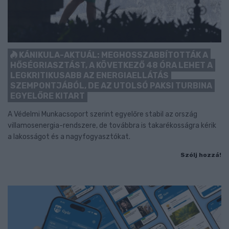
KÁNIKULA-AKTUÁL: MEGHOSSZABBÍTOTTÁK A
HŐSÉGRIASZTÁST, A KÖVETKEZŐ 48 ÓRA LEHET A
LEGKRITIKUSABB AZ ENERGIAELLÁTÁS
SZEMPONTJÁBÓL, DE AZ UTOLSÓ PAKSI TURBINA
EGYELŐRE KITART
A Védelmi Munkacsoport szerint egyelőre stabil az ország
villamosenergia-rendszere, de továbbra is takarékosságra kérik
a lakosságot és a nagyfogyasztókat.
Szólj hozzá!