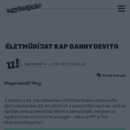
ÉLETMŰDÍJAT KAP DANNY DEVITO
ugytudjuk.hu
2018-08-21 16:32:00
Szólj hozzá!
Megérdemli? Meg.
A színész a 66. San Sebastián-i Filmfesztiválon a Dosnostia-
díjat szeptember 22-én veheti át a spanyol filmmustrán, ahol az
Apróláb című új animációs filmet is bemutatják, melyben az
egyik hősnek kölcsönözte a hangját - idézi az MTI a The
Hollywood Reportert.