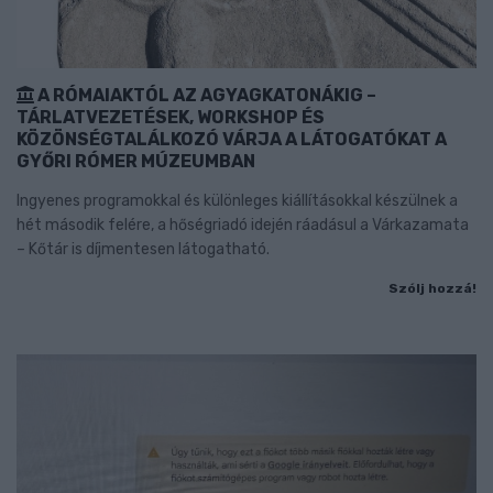
A RÓMAIAKTÓL AZ AGYAGKATONÁKIG –
TÁRLATVEZETÉSEK, WORKSHOP ÉS
KÖZÖNSÉGTALÁLKOZÓ VÁRJA A LÁTOGATÓKAT A
GYŐRI RÓMER MÚZEUMBAN
Ingyenes programokkal és különleges kiállításokkal készülnek a
hét második felére, a hőségriadó idején ráadásul a Várkazamata
– Kőtár is díjmentesen látogatható.
Szólj hozzá!