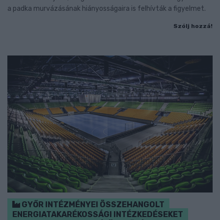
a padka murvázásának hiányosságaira is felhívták a figyelmet.
Szólj hozzá!
GYŐR INTÉZMÉNYEI ÖSSZEHANGOLT
ENERGIATAKARÉKOSSÁGI INTÉZKEDÉSEKET