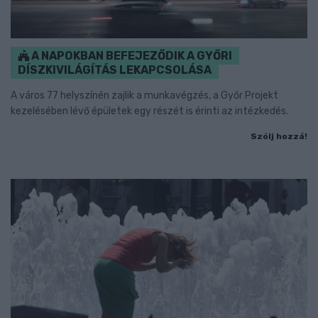
A NAPOKBAN BEFEJEZŐDIK A GYŐRI
DÍSZKIVILÁGÍTÁS LEKAPCSOLÁSA
A város 77 helyszínén zajlik a munkavégzés, a Győr Projekt
kezelésében lévő épületek egy részét is érinti az intézkedés.
Szólj hozzá!