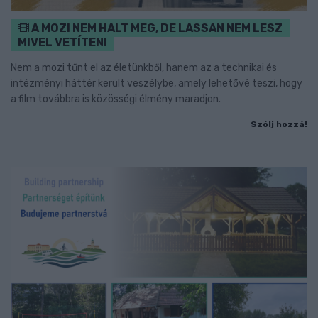
A MOZI NEM HALT MEG, DE LASSAN NEM LESZ
MIVEL VETÍTENI
Nem a mozi tűnt el az életünkből, hanem az a technikai és
intézményi háttér került veszélybe, amely lehetővé teszi, hogy
a film továbbra is közösségi élmény maradjon.
Szólj hozzá!